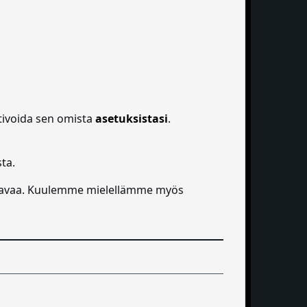
aktivoida sen omista
asetuksistasi
.
ta.
ttavaa. Kuulemme mielellämme myös