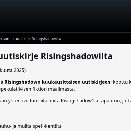
ttainen uutiskirje Risingshadowilta
utiskirje Risingshadowilta
äkuuta 2025)
lä
Risingshadown kuukausittaisen uutiskirjeen
; koottu 
n spekulatiivisen fiktion maailmasta.
van yhteenvedon siitä, mitä Risingshadow'lla tapahtuu, jotta 
kauhu- ja muilta spefi-kentiltä