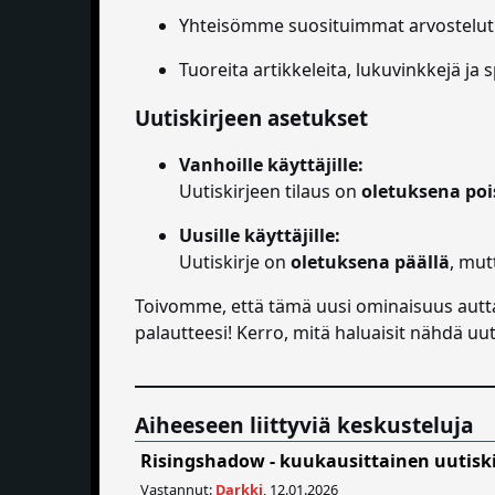
Yhteisömme suosituimmat arvostelut 
Tuoreita artikkeleita, lukuvinkkejä ja s
Uutiskirjeen asetukset
Vanhoille käyttäjille:
Uutiskirjeen tilaus on
oletuksena poi
Uusille käyttäjille:
Uutiskirje on
oletuksena päällä
, mut
Toivomme, että tämä uusi ominaisuus autt
palautteesi! Kerro, mitä haluaisit nähdä uuti
Aiheeseen liittyviä keskusteluja
Risingshadow - kuukausittainen uutiski
Vastannut:
Darkki
, 12.01.2026