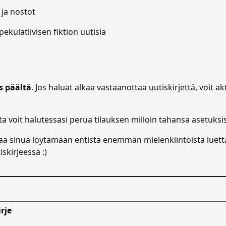
ja nostot
pekulatiivisen fiktion uutisia
s päältä
. Jos haluat alkaa vastaanottaa uutiskirjettä, voit 
ta voit halutessasi perua tilauksen milloin tahansa asetuksis
aa sinua löytämään entistä enemmän mielenkiintoista lue
skirjeessä :)
rje