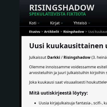
RISINGSHADOW
SPEKULATIIVISTA FIKTIOTA
Koti
Kirjat
Yhteisö
Etusivu
Artikkelit
Risingshadow
Uusi kuukausi
Uusi kuukausittainen u
Julkaissut
Darkki
/
Risingshadow
(3. hein
Olemme innoissamme voidessamme esitel
arvosteluihin ja juuri julkaistuihin kirjoihi
Joka kuukausi saat visuaalisesti houkuttele
Mitä uutiskirjeestä löytyy:
Uusia kirja­julkaisuja fantasia-, scifi-, 