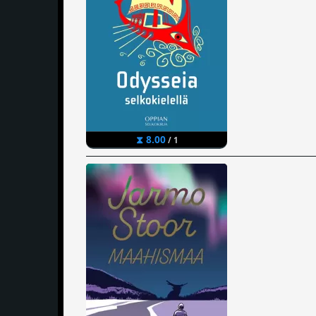
⧗ 8.00
/ 1