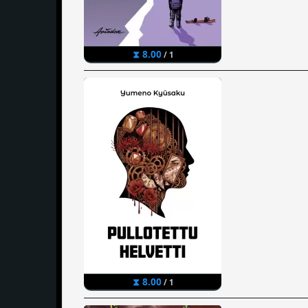
⧗ 8.00
/ 1
⧗ 8.00
/ 1