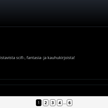
tavista scifi-, fantasia- ja kauhukirjoista!
1
2
3
4
...
6