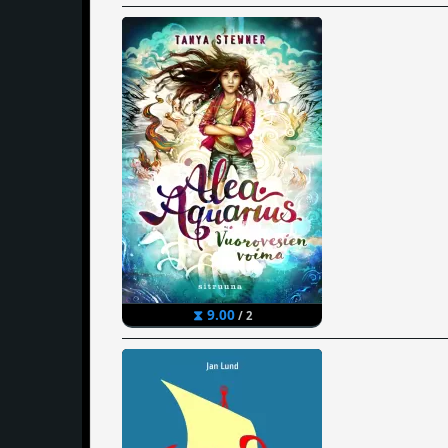
⧗ 9.00
/ 2