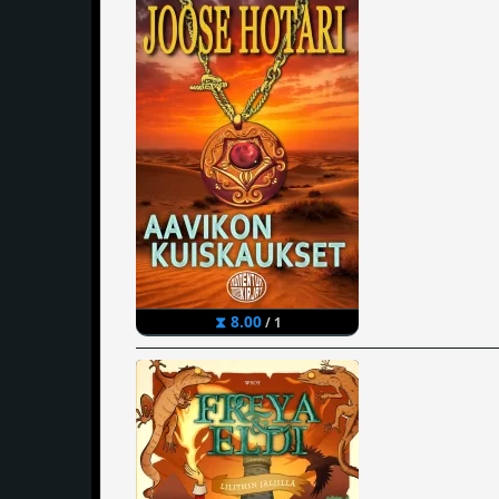
⧗ 8.00
/ 1