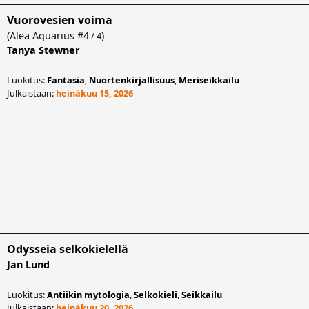
Vuorovesien voima
(
Alea Aquarius
#4
)
/ 4
Tanya Stewner
Luokitus:
Fantasia
,
Nuortenkirjallisuus
,
Meriseikkailu
Julkaistaan:
heinäkuu 15, 2026
Odysseia selkokielellä
Jan Lund
Luokitus:
Antiikin mytologia
,
Selkokieli
,
Seikkailu
Julkaistaan:
heinäkuu 20, 2026