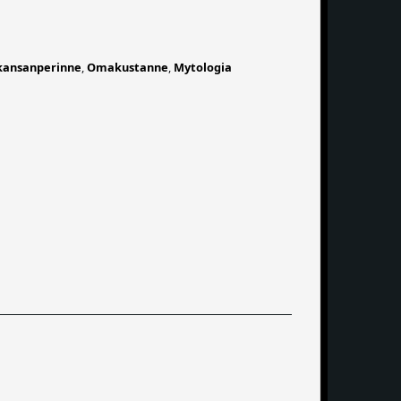
kansanperinne
,
Omakustanne
,
Mytologia