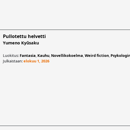
Pullotettu helvetti
Yumeno Kyūsaku
Luokitus:
Fantasia
,
Kauhu
,
Novellikokoelma
,
Weird fiction
,
Psykologi
Julkaistaan:
elokuu 1, 2026