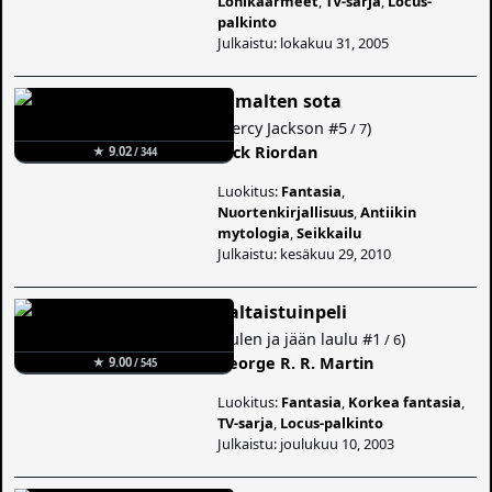
Lohikäärmeet
,
TV-sarja
,
Locus-
palkinto
Julkaistu: lokakuu 31, 2005
Jumalten sota
(
Percy Jackson
#5
)
/ 7
Rick Riordan
★ 9.02
/ 344
Luokitus:
Fantasia
,
Nuortenkirjallisuus
,
Antiikin
mytologia
,
Seikkailu
Julkaistu: kesäkuu 29, 2010
Valtaistuinpeli
(
Tulen ja jään laulu
#1
)
/ 6
George R. R. Martin
★ 9.00
/ 545
Luokitus:
Fantasia
,
Korkea fantasia
,
TV-sarja
,
Locus-palkinto
Julkaistu: joulukuu 10, 2003