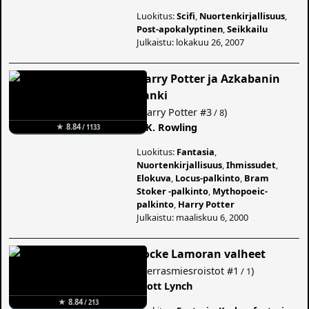
Luokitus:
Scifi
,
Nuortenkirjallisuus
,
Post-apokalyptinen
,
Seikkailu
Julkaistu: lokakuu 26, 2007
Harry Potter ja Azkabanin
vanki
(
Harry Potter
#3
)
/ 8
J. K. Rowling
★ 8.84
/ 1133
Luokitus:
Fantasia
,
Nuortenkirjallisuus
,
Ihmissudet
,
Elokuva
,
Locus-palkinto
,
Bram
Stoker -palkinto
,
Mythopoeic-
palkinto
,
Harry Potter
Julkaistu: maaliskuu 6, 2000
Locke Lamoran valheet
(
Herrasmiesroistot
#1
)
/ 1
Scott Lynch
★ 8.84
/ 213