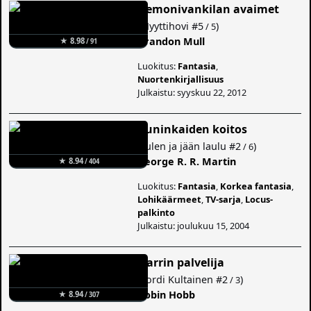
Demonivankilan avaimet
(
Myyttihovi
#5
)
/ 5
Brandon Mull
★ 8.98
/ 91
Luokitus:
Fantasia
,
Nuortenkirjallisuus
Julkaistu: syyskuu 22, 2012
Kuninkaiden koitos
(
Tulen ja jään laulu
#2
)
/ 6
George R. R. Martin
★ 8.94
/ 404
Luokitus:
Fantasia
,
Korkea fantasia
,
Lohikäärmeet
,
TV-sarja
,
Locus-
palkinto
Julkaistu: joulukuu 15, 2004
Narrin palvelija
(
Lordi Kultainen
#2
)
/ 3
Robin Hobb
★ 8.94
/ 307