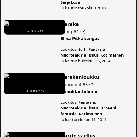
Sarjakuva
Julkaistu: toukokuu 2010
Naraka
(
Sang
#2
)
★ 8.88
/ 2
/ 17
Elina Pitkäkangas
Luokitus:
Scifi
,
Fantasia
,
Nuortenkirjallisuus
,
Kotimainen
Julkaistu: huhtikuu 15, 2024
Harakanloukku
(
Faunoidit
#3
)
/ 3
Annukka Salama
★ 8.88
/ 165
Luokitus:
Fantasia
,
Nuortenkirjallisuus
,
Urbaani
fantasia
,
Kotimainen
Julkaistu: elokuu 11, 2014
Narrin vaellus