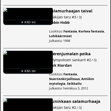
Salamurhaajan taival
(
Näkijän taru
#3
)
/ 3
Robin Hobb
★ 8.92
/ 413
Luokitus:
Fantasia
,
Korkea fantasia
,
Lohikäärmeet
Julkaistu: 1998
Merenjumalan poika
(
Olympoksen sankarit
#2
)
/ 5
Rick Riordan
★ 8.92
/ 255
Luokitus:
Fantasia
,
Nuortenkirjallisuus
,
Antiikin
mytologia
,
Seikkailu
Julkaistu: heinäkuu 5, 2012
Kuninkaan salamurhaaja
(
Näkijän taru
#2
)
/ 3