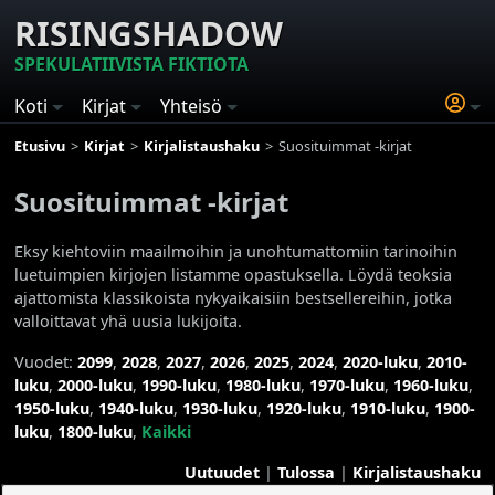
RISINGSHADOW
SPEKULATIIVISTA FIKTIOTA
Koti
Kirjat
Yhteisö
Etusivu
Kirjat
Kirjalistaushaku
Suosituimmat -kirjat
Suosituimmat -kirjat
Eksy kiehtoviin maailmoihin ja unohtumattomiin tarinoihin
luetuimpien kirjojen listamme opastuksella. Löydä teoksia
ajattomista klassikoista nykyaikaisiin bestsellereihin, jotka
valloittavat yhä uusia lukijoita.
Vuodet:
2099
,
2028
,
2027
,
2026
,
2025
,
2024
,
2020-luku
,
2010-
luku
,
2000-luku
,
1990-luku
,
1980-luku
,
1970-luku
,
1960-luku
,
1950-luku
,
1940-luku
,
1930-luku
,
1920-luku
,
1910-luku
,
1900-
luku
,
1800-luku
,
Kaikki
Uutuudet
|
Tulossa
|
Kirjalistaushaku