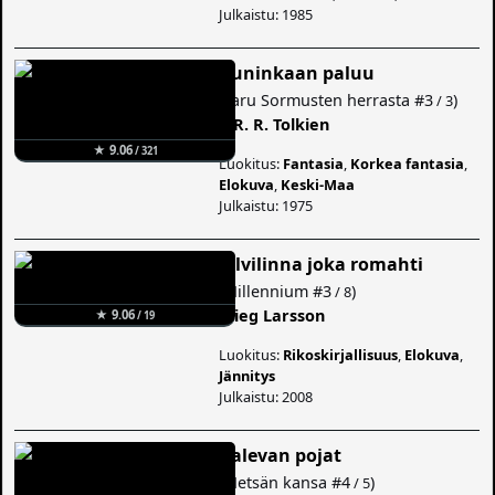
Julkaistu: 1985
Kuninkaan paluu
(
Taru Sormusten herrasta
#3
)
/ 3
J. R. R. Tolkien
★ 9.06
/ 321
Luokitus:
Fantasia
,
Korkea fantasia
,
Elokuva
,
Keski-Maa
Julkaistu: 1975
Pilvilinna joka romahti
(
Millennium
#3
)
/ 8
Stieg Larsson
★ 9.06
/ 19
Luokitus:
Rikoskirjallisuus
,
Elokuva
,
Jännitys
Julkaistu: 2008
Kalevan pojat
(
Metsän kansa
#4
)
/ 5