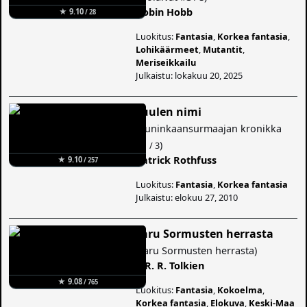
Robin Hobb
★ 9.10
/ 28
Luokitus:
Fantasia
,
Korkea fantasia
,
Lohikäärmeet
,
Mutantit
,
Meriseikkailu
Julkaistu: lokakuu 20, 2025
Tuulen nimi
(
Kuninkaansurmaajan kronikka
#1
)
/ 3
Patrick Rothfuss
★ 9.10
/ 257
Luokitus:
Fantasia
,
Korkea fantasia
Julkaistu: elokuu 27, 2010
Taru Sormusten herrasta
(
Taru Sormusten herrasta
)
J. R. R. Tolkien
★ 9.08
/ 765
Luokitus:
Fantasia
,
Kokoelma
,
Korkea fantasia
,
Elokuva
,
Keski-Maa