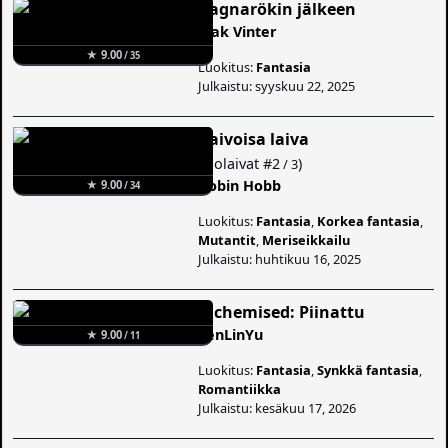
Ragnarökin jälkeen
Isak Vinter
★ 9.00
/ 35
Luokitus:
Fantasia
Julkaistu: syyskuu 22, 2025
Raivoisa laiva
(
Elolaivat
#2
)
/ 3
Robin Hobb
★ 9.00
/ 34
Luokitus:
Fantasia
,
Korkea fantasia
,
Mutantit
,
Meriseikkailu
Julkaistu: huhtikuu 16, 2025
Alchemised: Piinattu
SenLinYu
★ 9.00
/ 11
Luokitus:
Fantasia
,
Synkkä fantasia
,
Romantiikka
Julkaistu: kesäkuu 17, 2026