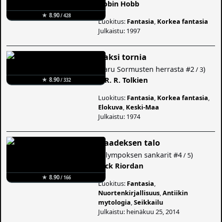
Robin Hobb
★ 8.90
/ 428
Luokitus:
Fantasia
,
Korkea fantasia
Julkaistu: 1997
Kaksi tornia
(
Taru Sormusten herrasta
#2
)
/ 3
J. R. R. Tolkien
★ 8.90
/ 332
Luokitus:
Fantasia
,
Korkea fantasia
,
Elokuva
,
Keski-Maa
Julkaistu: 1974
Haadeksen talo
(
Olympoksen sankarit
#4
)
/ 5
Rick Riordan
★ 8.90
/ 166
Luokitus:
Fantasia
,
Nuortenkirjallisuus
,
Antiikin
mytologia
,
Seikkailu
Julkaistu: heinäkuu 25, 2014