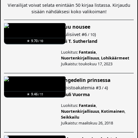
Vierailijat voivat selata enintään 50 kirjaa listassa. Kirjaudu
sisään nähdäksesi koko valikoiman!
Kuu nousee
(
Tulisiivet
#6
)
/ 10
Tui T. Sutherland
★ 9.70
/ 10
Luokitus:
Fantasia
,
Nuortenkirjallisuus
,
Lohikäärmeet
Julkaistu: toukokuu 17, 2023
Angedelin prinsessa
(
Roistoakatemia
#3
)
/ 4
Tuuli Vuorma
★ 9.46
/ 11
Luokitus:
Fantasia
,
Nuortenkirjallisuus
,
Kotimainen
,
Seikkailu
Julkaistu: maaliskuu 26, 2018