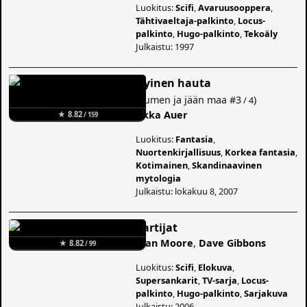
Luokitus:
Scifi
,
Avaruusooppera
,
Tähtivaeltaja-palkinto
,
Locus-
palkinto
,
Hugo-palkinto
,
Tekoäly
Julkaistu: 1997
Hyinen hauta
(
Lumen ja jään maa
#3
)
/ 4
Ilkka Auer
★ 8.82
/ 159
Luokitus:
Fantasia
,
Nuortenkirjallisuus
,
Korkea fantasia
,
Kotimainen
,
Skandinaavinen
mytologia
Julkaistu: lokakuu 8, 2007
Vartijat
Alan Moore
,
Dave Gibbons
★ 8.82
/ 99
Luokitus:
Scifi
,
Elokuva
,
Supersankarit
,
TV-sarja
,
Locus-
palkinto
,
Hugo-palkinto
,
Sarjakuva
Julkaistu: 2006