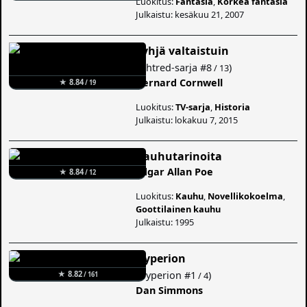
Luokitus:
Fantasia
,
Korkea fantasia
Julkaistu: kesäkuu 21, 2007
Tyhjä valtaistuin
(
Uhtred-sarja
#8
)
/ 13
Bernard Cornwell
★ 8.84
/ 19
Luokitus:
TV-sarja
,
Historia
Julkaistu: lokakuu 7, 2015
Kauhutarinoita
Edgar Allan Poe
★ 8.84
/ 12
Luokitus:
Kauhu
,
Novellikokoelma
,
Goottilainen kauhu
Julkaistu: 1995
Hyperion
(
Hyperion
#1
)
★ 8.82
/ 4
/ 161
Dan Simmons