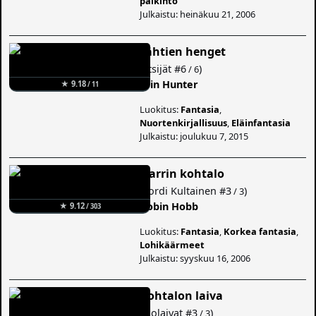
palkinto
Julkaistu: heinäkuu 21, 2006
Tähtien henget
(
Etsijät
#6
)
/ 6
Erin Hunter
★ 9.18
/ 11
Luokitus:
Fantasia
,
Nuortenkirjallisuus
,
Eläinfantasia
Julkaistu: joulukuu 7, 2015
Narrin kohtalo
(
Lordi Kultainen
#3
)
/ 3
Robin Hobb
★ 9.12
/ 303
Luokitus:
Fantasia
,
Korkea fantasia
,
Lohikäärmeet
Julkaistu: syyskuu 16, 2006
Kohtalon laiva
(
Elolaivat
#3
)
/ 3