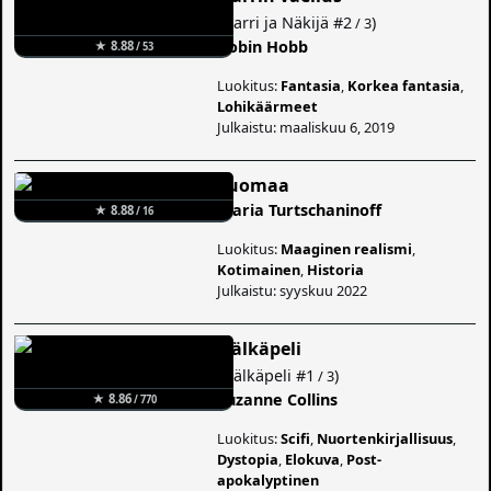
(
Narri ja Näkijä
#2
)
/ 3
Robin Hobb
★ 8.88
/ 53
Luokitus:
Fantasia
,
Korkea fantasia
,
Lohikäärmeet
Julkaistu: maaliskuu 6, 2019
Suomaa
Maria Turtschaninoff
★ 8.88
/ 16
Luokitus:
Maaginen realismi
,
Kotimainen
,
Historia
Julkaistu: syyskuu 2022
Nälkäpeli
(
Nälkäpeli
#1
)
/ 3
Suzanne Collins
★ 8.86
/ 770
Luokitus:
Scifi
,
Nuortenkirjallisuus
,
Dystopia
,
Elokuva
,
Post-
apokalyptinen