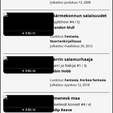
Julkaistu: joulukuu 13, 2008
Käärmekonnun salaisuudet
(
Myyttihovi
#4
)
/ 5
Brandon Mull
★ 8.86
/ 91
Luokitus:
Fantasia
,
Nuortenkirjallisuus
Julkaistu: maaliskuu 20, 2012
Narrin salamurhaaja
(
Narri ja Näkijä
#1
)
/ 3
Robin Hobb
★ 8.86
/ 68
Luokitus:
Fantasia
,
Korkea fantasia
Julkaistu: syyskuu 12, 2018
Pimenevä maa
(
Kävelevät koneet
#4
)
/ 4
Philip Reeve
★ 8.86
/ 42