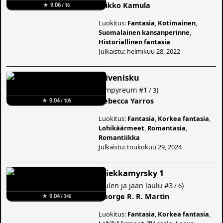
Mikko Kamula
★ 9.06
/ 16
Luokitus:
Fantasia
,
Kotimainen
,
Suomalainen kansanperinne
,
Historiallinen fantasia
Julkaistu: helmikuu 28, 2022
Siivenisku
(
Empyreum
#1
)
/ 3
Rebecca Yarros
★ 9.04
/ 105
Luokitus:
Fantasia
,
Korkea fantasia
,
Lohikäärmeet
,
Romantasia
,
Romantiikka
Julkaistu: toukokuu 29, 2024
Miekkamyrsky 1
(
Tulen ja jään laulu
#3
)
/ 6
George R. R. Martin
★ 9.04
/ 346
Luokitus:
Fantasia
,
Korkea fantasia
,