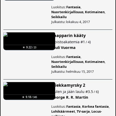
Luokitus:
Fantasia
,
Nuortenkirjallisuus
,
Kotimainen
,
Seikkailu
Julkaistu: lokakuu 4, 2017
Caapparin kääty
(
Roistoakatemia
#1
)
/ 4
Tuuli Vuorma
★ 9.22
/ 23
Luokitus:
Fantasia
,
Nuortenkirjallisuus
,
Kotimainen
,
Seikkailu
Julkaistu: helmikuu 15, 2017
Miekkamyrsky 2
(
Tulen ja jään laulu
#3.5
)
/ 6
George R. R. Martin
★ 9.18
/ 345
Luokitus:
Fantasia
,
Korkea fantasia
,
Lohikäärmeet
,
TV-sarja
,
Locus-