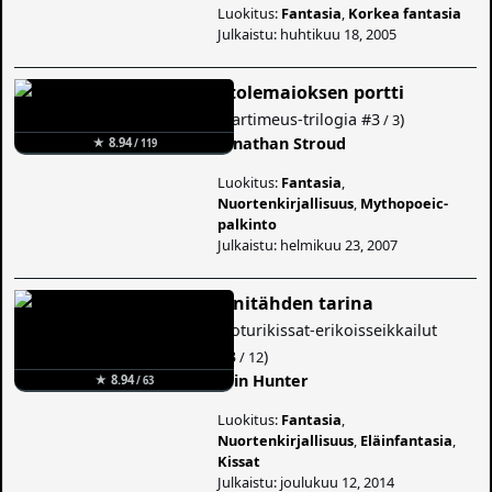
Luokitus:
Fantasia
,
Korkea fantasia
Julkaistu: huhtikuu 18, 2005
Ptolemaioksen portti
(
Bartimeus-trilogia
#3
)
/ 3
Jonathan Stroud
★ 8.94
/ 119
Luokitus:
Fantasia
,
Nuortenkirjallisuus
,
Mythopoeic-
palkinto
Julkaistu: helmikuu 23, 2007
Sinitähden tarina
(
Soturikissat-erikoisseikkailut
#3
)
/ 12
Erin Hunter
★ 8.94
/ 63
Luokitus:
Fantasia
,
Nuortenkirjallisuus
,
Eläinfantasia
,
Kissat
Julkaistu: joulukuu 12, 2014