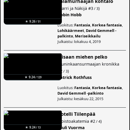
Salamurhaajan kohtalo
(
Narri ja Näkijä
#3
)
/ 3
Robin Hobb
★ 9.26
/ 51
Luokitus:
Fantasia
,
Korkea fantasia
,
Lohikäärmeet
,
David Gemmell -
palkinto
,
Meriseikkailu
Julkaistu: lokakuu 4, 2019
Viisaan miehen pelko
(
Kuninkaansurmaajan kronikka
#2
)
/ 3
Patrick Rothfuss
★ 9.24
/ 129
Luokitus:
Fantasia
,
Korkea fantasia
,
David Gemmell -palkinto
Julkaistu: kesäkuu 22, 2015
Hotelli Tiilenpää
(
Roistoakatemia
#2
)
/ 4
Tuuli Vuorma
★ 9.24
/ 13