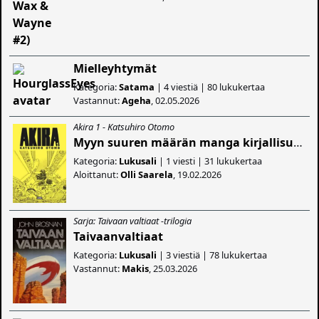
Mielleyhtymät
Kategoria:
Satama
| 4 viestiä | 80 lukukertaa
Vastannut:
Ageha
, 02.05.2026
Akira 1 - Katsuhiro Otomo
Myyn suuren määrän manga kirjallisuutta
Kategoria:
Lukusali
| 1 viesti | 31 lukukertaa
Aloittanut:
Olli Saarela
, 19.02.2026
Sarja: Taivaan valtiaat -trilogia
Taivaanvaltiaat
Kategoria:
Lukusali
| 3 viestiä | 78 lukukertaa
Vastannut:
Makis
, 25.03.2026