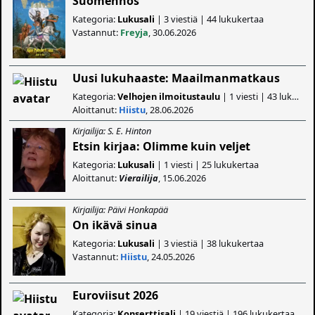
Suomennos
Kategoria:
Lukusali
| 3 viestiä | 44 lukukertaa
Vastannut:
Freyja
, 30.06.2026
Uusi lukuhaaste: Maailmanmatkaus
Kategoria:
Velhojen ilmoitustaulu
| 1 viesti | 43 lukukertaa
Aloittanut:
Hiistu
, 28.06.2026
Kirjailija: S. E. Hinton
Etsin kirjaa: Olimme kuin veljet
Kategoria:
Lukusali
| 1 viesti | 25 lukukertaa
Aloittanut:
Vierailija
, 15.06.2026
Kirjailija: Päivi Honkapää
On ikävä sinua
Kategoria:
Lukusali
| 3 viestiä | 38 lukukertaa
Vastannut:
Hiistu
, 24.05.2026
Euroviisut 2026
Kategoria:
Konserttisali
| 19 viestiä | 196 lukukertaa