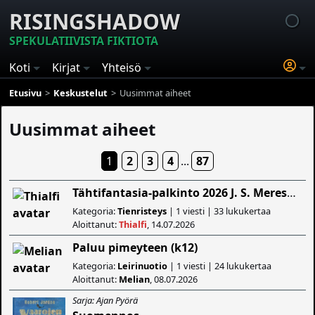
RISINGSHADOW
SPEKULATIIVISTA FIKTIOTA
Koti
Kirjat
Yhteisö
Etusivu
Keskustelut
Uusimmat aiheet
Uusimmat aiheet
1
2
3
4
...
87
Tähtifantasia-palkinto 2026 J. S. Meresmaalle
Kategoria:
Tienristeys
| 1 viesti | 33 lukukertaa
Aloittanut:
Thialfi
, 14.07.2026
Paluu pimeyteen (k12)
Kategoria:
Leirinuotio
| 1 viesti | 24 lukukertaa
Aloittanut:
Melian
, 08.07.2026
Sarja: Ajan Pyörä