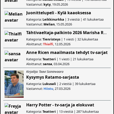
Vastannut:
kyty
, 19.05.2026
Juonittelupeli - Kylä kaaoksessa
Kategoria:
Leikkinurkka
| 3 viestiä | 41 lukukertaa
Vastannut:
Melian
, 15.05.2026
Tähtivaeltaja-palkinto 2026 Marisha Rasi-Koskiselle
Kategoria:
Tienristeys
| 1 viesti | 32 lukukertaa
Aloittanut:
Thialfi
, 12.05.2026
Anne Ricen maailmasta tehdyt tv-sarjat
Kategoria:
Teatteri
| 1 viesti | 21 lukukertaa
Aloittanut:
sansa
, 03.04.2026
Kirjailija: Taavi Soininvaara
Kysymys Ratamo-sarjasta
Kategoria:
Lukusali
| 2 viestiä | 39 lukukertaa
Vastannut:
Hiistu
, 27.03.2026
Harry Potter - tv-sarja ja elokuvat
Kategoria:
Teatteri
| 13 viestiä | 287 lukukertaa