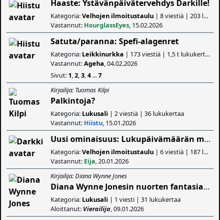
Haaste: Ystävänpäivätervehdys Darkille!
Kategoria:
Velhojen ilmoitustaulu
| 8 viestiä | 203 lukukertaa
Vastannut:
HourglassEyes
, 15.02.2026
Satuta/paranna: Spefi-alagenret
Kategoria:
Leikkinurkka
| 173 viestiä | 1,5 t lukukertaa
Vastannut:
Ageha
, 04.02.2026
Sivut:
1
,
2
,
3
,
4
...
7
Kirjailija: Tuomas Kilpi
Palkintoja?
Kategoria:
Lukusali
| 2 viestiä | 36 lukukertaa
Vastannut:
Hiistu
, 15.01.2026
Uusi ominaisuus: Lukupäivämäärän muokkaus nyt mahdollista
Kategoria:
Velhojen ilmoitustaulu
| 6 viestiä | 187 lukukertaa
Vastannut:
Eija
, 20.01.2026
Kirjailija: Diana Wynne Jones
Diana Wynne Jonesin nuorten fantasia romaanit
Kategoria:
Lukusali
| 1 viesti | 31 lukukertaa
Aloittanut:
Vierailija
, 09.01.2026