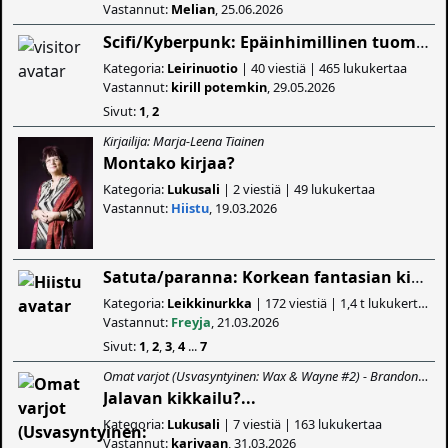
Vastannut:
Melian
, 25.06.2026
Scifi/Kyberpunk: Epäinhimillinen tuomio (Osa 1)
Kategoria:
Leirinuotio
| 40 viestiä | 465 lukukertaa
Vastannut:
kirill potemkin
, 29.05.2026
Sivut:
1
,
2
Kirjailija: Marja-Leena Tiainen
Montako kirjaa?
Kategoria:
Lukusali
| 2 viestiä | 49 lukukertaa
Vastannut:
Hiistu
, 19.03.2026
Satuta/paranna: Korkean fantasian kirjasarjat
Kategoria:
Leikkinurkka
| 172 viestiä | 1,4 t lukukertaa
Vastannut:
Freyja
, 21.03.2026
Sivut:
1
,
2
,
3
,
4
...
7
Omat varjot (Usvasyntyinen: Wax & Wayne #2) - Brandon Sanderson
Jalavan kikkailu?...
Kategoria:
Lukusali
| 7 viestiä | 163 lukukertaa
Vastannut:
karivaan
, 31.03.2026