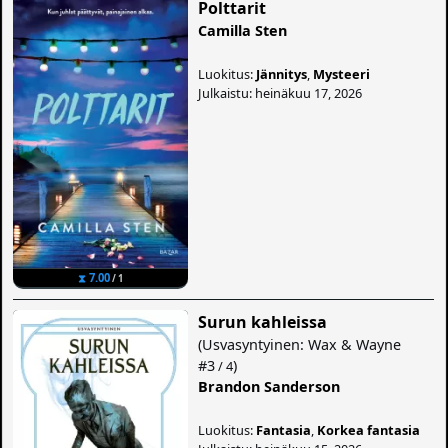
Polttarit
Camilla Sten
Luokitus:
Jännitys
,
Mysteeri
Julkaistu: heinäkuu 17, 2026
⧗ 7.00
/ 1
Surun kahleissa
(
Usvasyntyinen: Wax & Wayne
#3
)
/ 4
Brandon Sanderson
Luokitus:
Fantasia
,
Korkea fantasia