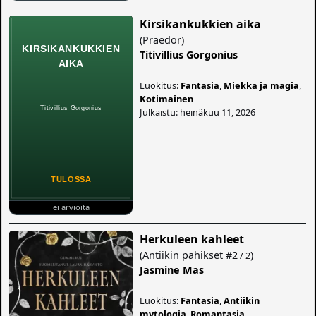
Kirsikankukkien aika
(
Praedor
)
Titivillius Gorgonius
Luokitus:
Fantasia
,
Miekka ja magia
,
Kotimainen
Julkaistu: heinäkuu 11, 2026
ei arvioita
Herkuleen kahleet
(
Antiikin pahikset
#2
)
/ 2
Jasmine Mas
Luokitus:
Fantasia
,
Antiikin
mytologia
,
Romantasia