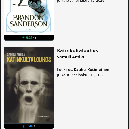
Julkaistu: heinäkuu 15, 2026
★ 9.26
/ 4
Katinkultalouhos
Samuli Antila
Luokitus:
Kauhu
,
Kotimainen
Julkaistu: heinäkuu 15, 2026
⧗ 8.50
/ 2