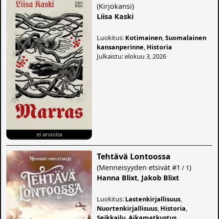
(
Kirjokansi
)
Liisa Kaski
Luokitus:
Kotimainen
,
Suomalainen
kansanperinne
,
Historia
Julkaistu: elokuu 3, 2026
ei arvioita
Tehtävä Lontoossa
(
Menneisyyden etsivät
#1
)
/ 1
Hanna Blixt
,
Jakob Blixt
Luokitus:
Lastenkirjallisuus
,
Nuortenkirjallisuus
,
Historia
,
Seikkailu
,
Aikamatkustus