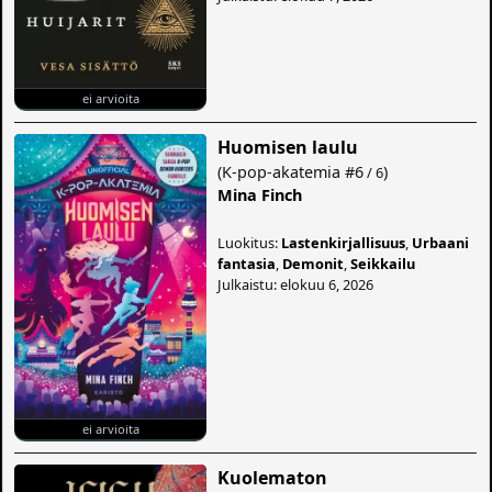
ei arvioita
Huomisen laulu
(
K-pop-akatemia
#6
)
/ 6
Mina Finch
Luokitus:
Lastenkirjallisuus
,
Urbaani
fantasia
,
Demonit
,
Seikkailu
Julkaistu: elokuu 6, 2026
ei arvioita
Kuolematon