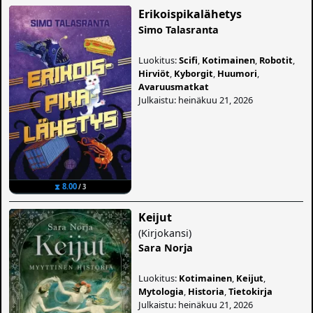
Erikoispikalähetys
Simo Talasranta
Luokitus:
Scifi
,
Kotimainen
,
Robotit
,
Hirviöt
,
Kyborgit
,
Huumori
,
Avaruusmatkat
Julkaistu: heinäkuu 21, 2026
⧗ 8.00
/ 3
Keijut
(
Kirjokansi
)
Sara Norja
Luokitus:
Kotimainen
,
Keijut
,
Mytologia
,
Historia
,
Tietokirja
Julkaistu: heinäkuu 21, 2026