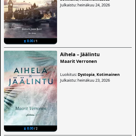
Julkaistu: heinäkuu 24, 2026
⧗ 8.00
/ 1
Aihela – Jäälintu
Maarit Verronen
Luokitus:
Dystopia
,
Kotimainen
Julkaistu: heinäkuu 23, 2026
⧗ 8.00
/ 2