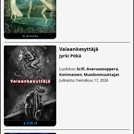
ei arvioita
Valaankesyttäjä
Jyrki Pitkä
Luokitus:
Scifi
,
Avaruusooppera
,
Kotimainen
,
Muodonmuuttajat
Julkaistu: heinäkuu 17, 2026
⧗ 8.00
/ 3