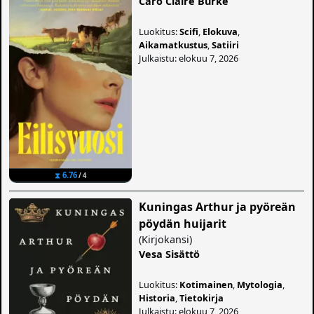
Caro Claire Burke
Luokitus:
Scifi
,
Elokuva
,
Aikamatkustus
,
Satiiri
Julkaistu: elokuu 7, 2026
⧗ 6.76
/ 4
Kuningas Arthur ja pyöreän
pöydän huijarit
(
Kirjokansi
)
Vesa Sisättö
Luokitus:
Kotimainen
,
Mytologia
,
Historia
,
Tietokirja
Julkaistu: elokuu 7, 2026