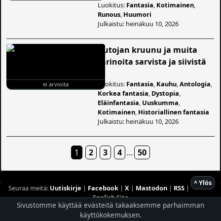
Luokitus:
Fantasia
,
Kotimainen
,
Runous
,
Huumori
Julkaistu: heinäkuu 10, 2026
Kutojan kruunu ja muita
tarinoita sarvista ja siivistä
Luokitus:
Fantasia
,
Kauhu
,
Antologia
,
ei arvioita
Korkea fantasia
,
Dystopia
,
Eläinfantasia
,
Uuskumma
,
Kotimainen
,
Historiallinen fantasia
Julkaistu: heinäkuu 10, 2026
1
2
3
4
...
50
^ Ylös
Seuraa meitä:
Uutiskirje
|
Facebook
|
X
|
Mastodon
|
RSS
|
English Site
Sivustomme käyttää evästeitä takaaksemme parhaimman
Hostingpalvelun tarjoaa
Planeetta Internet Oy
käyttökokemuksen.