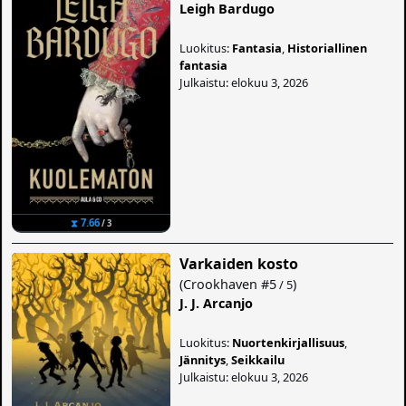
Leigh Bardugo
Luokitus:
Fantasia
,
Historiallinen
fantasia
Julkaistu: elokuu 3, 2026
⧗ 7.66
/ 3
Varkaiden kosto
(
Crookhaven
#5
)
/ 5
J. J. Arcanjo
Luokitus:
Nuortenkirjallisuus
,
Jännitys
,
Seikkailu
Julkaistu: elokuu 3, 2026