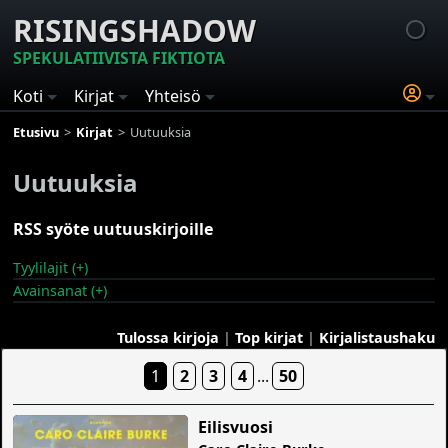
RISINGSHADOW
SPEKULATIIVISTA FIKTIOTA
Koti
Kirjat
Yhteisö
Etusivu
Kirjat
Uutuuksia
Uutuuksia
RSS syöte uutuuskirjoille
Tyylilajit (+)
Avainsanat (+)
Tulossa kirjoja
|
Top kirjat
|
Kirjalistaushaku
1
2
3
4
...
50
Eilisvuosi