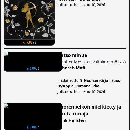
Julkaistu: heinäkuu 10, 2026
★ 7.88
/ 8
Katso minua
(
Shatter Me: Uusi valtakunta
#1
)
/ 2
Tahereh Mafi
⧗ 8.00
/ 3
Luokitus:
Scifi
,
Nuortenkirjallisuus
,
Dystopia
,
Romantiikka
Julkaistu: heinäkuu 10, 2026
Vuorenpeikon mielitietty ja
muita runoja
Timli Hellsten
⧗ 8.00
/ 1