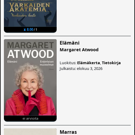
⧗ 8.00
/ 1
Elämäni
Margaret Atwood
Luokitus:
Elämäkerta
,
Tietokirja
Julkaistu: elokuu 3, 2026
ei arvioita
Marras