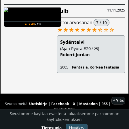
11.11.2025
Aulis
antoi arvosanan
7 / 10
★ 7.48
/ 119
★★★★★★★
☆
☆
☆
Sydäntalvi
(Ajan Pyörä #20
)
/ 25
Robert Jordan
2005 |
Fantasia
,
Korkea fantasia
^ Ylös
Seuraa meitä:
Uutiskirje
|
Facebook
|
X
|
Mastodon
|
RSS
|
English Site
Sivustomme käyttää evästeitä takaaksemme parhaimman
käyttökokemuksen.
Hostingpalvelun tarjoaa
Planeetta Internet Oy
© 1996 - 2026 Risingshadow. Kaikki oikeudet pidätetään.
Tietosuoja
Hyväksy