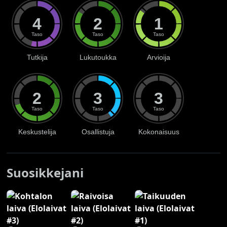
4
2
1
Taso
Taso
Taso
Tutkija
Lukutoukka
Arvioija
2
3
3
Taso
Taso
Taso
Keskustelija
Osallistuja
Kokonaisuus
Suosikkejani