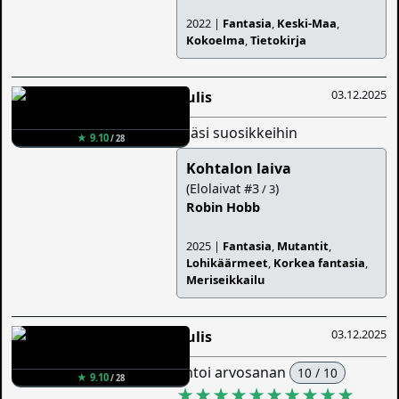
2022 |
Fantasia
,
Keski-Maa
,
Kokoelma
,
Tietokirja
03.12.2025
Aulis
lisäsi suosikkeihin
★ 9.10
/ 28
Kohtalon laiva
(Elolaivat #3
)
/ 3
Robin Hobb
2025 |
Fantasia
,
Mutantit
,
Lohikäärmeet
,
Korkea fantasia
,
Meriseikkailu
03.12.2025
Aulis
antoi arvosanan
10 / 10
★ 9.10
/ 28
★★★★★★★★★★