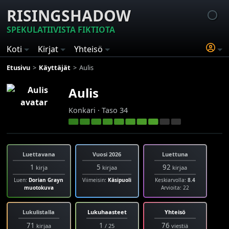
RISINGSHADOW
SPEKULATIIVISTA FIKTIOTA
Koti
Kirjat
Yhteisö
Etusivu
Käyttäjät
Aulis
Aulis
Konkari · Taso 34
Luettavana
Vuosi 2026
Luettuna
1
5
92
kirja
kirjaa
kirjaa
Luen:
Dorian Grayn
Viimeisin:
Käsipuoli
Keskiarvolla:
8.4
muotokuva
Arvioita: 22
Lukulistalla
Lukuhaasteet
Yhteisö
71
1
76
kirjaa
/ 25
viestiä