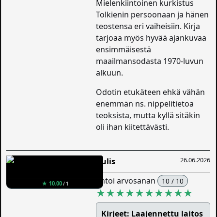
Mielenkiintoinen kurkistus
Tolkienin persoonaan ja hänen
teostensa eri vaiheisiin. Kirja
tarjoaa myös hyvää ajankuvaa
ensimmäisestä
maailmansodasta 1970-luvun
alkuun.
Odotin etukäteen ehkä vähän
enemmän ns. nippelitietoa
teoksista, mutta kyllä sitäkin
oli ihan kiitettävästi.
26.06.2026
Aulis
antoi arvosanan
10 / 10
★ 10.00
/ 1
★★★★★★★★★★
Kirjeet: Laajennettu laitos