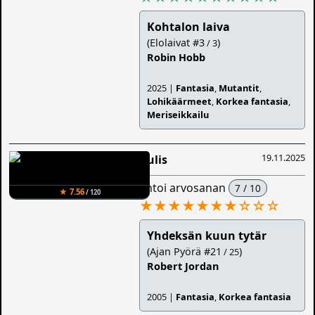
Kohtalon laiva
(Elolaivat #3
)
/ 3
Robin Hobb
2025 |
Fantasia
,
Mutantit
,
Lohikäärmeet
,
Korkea fantasia
,
Meriseikkailu
19.11.2025
Aulis
antoi arvosanan
7 / 10
★ 7.56
/ 120
★★★★★★★
☆
☆
☆
Yhdeksän kuun tytär
(Ajan Pyörä #21
)
/ 25
Robert Jordan
2005 |
Fantasia
,
Korkea fantasia