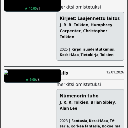
merkitsi omistetuksi
★ 10.00
/ 1
Kirjeet: Laajennettu laitos
J. R. R. Tolkien
,
Humphrey
Carpenter
,
Christopher
Tolkien
2025 |
Kirjallisuudentutkimus
,
Keski-Maa
,
Tietokirja
,
Tolkien
12.01.2026
Aulis
★ 9.00
/ 5
merkitsi omistetuksi
Númenorin tuho
J. R. R. Tolkien
,
Brian Sibley
,
Alan Lee
2023 |
Fantasia
,
Keski-Maa
,
TV-
sarja
,
Korkea fantasia
,
Kokoelma