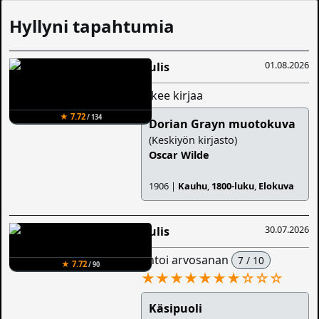
Hyllyni tapahtumia
01.08.2026
Aulis
lukee kirjaa
★ 7.72
/ 134
Dorian Grayn muotokuva
(Keskiyön kirjasto)
Oscar Wilde
1906 |
Kauhu
,
1800-luku
,
Elokuva
30.07.2026
Aulis
antoi arvosanan
7 / 10
★ 7.72
/ 90
★★★★★★★
☆
☆
☆
Käsipuoli