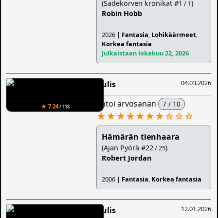
(Sadekorven kronikat #1
)
/ 1
Robin Hobb
2026 |
Fantasia
,
Lohikäärmeet
,
Korkea fantasia
Julkaistaan lokakuu 22, 2026
04.03.2026
Aulis
antoi arvosanan
7 / 10
★ 7.24
/ 118
★★★★★★★
☆
☆
☆
Hämärän tienhaara
(Ajan Pyörä #22
)
/ 25
Robert Jordan
2006 |
Fantasia
,
Korkea fantasia
12.01.2026
Aulis