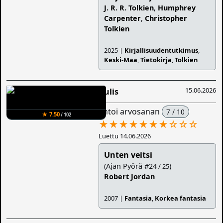
J. R. R. Tolkien
,
Humphrey
Carpenter
,
Christopher
Tolkien
2025 |
Kirjallisuudentutkimus
,
Keski-Maa
,
Tietokirja
,
Tolkien
15.06.2026
Aulis
antoi arvosanan
7 / 10
★ 7.50
/ 102
★★★★★★★
☆
☆
☆
Luettu 14.06.2026
Unten veitsi
(Ajan Pyörä #24
)
/ 25
Robert Jordan
2007 |
Fantasia
,
Korkea fantasia