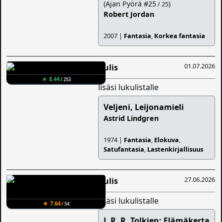
(Ajan Pyörä #25
)
/ 25
Robert Jordan
2007 |
Fantasia
,
Korkea fantasia
01.07.2026
Aulis
★ 8.44
/ 253
lisäsi lukulistalle
Veljeni, Leijonamieli
Astrid Lindgren
1974 |
Fantasia
,
Elokuva
,
Satufantasia
,
Lastenkirjallisuus
27.06.2026
Aulis
lisäsi lukulistalle
★ 7.64
/ 54
J. R. R. Tolkien: Elämäkerta