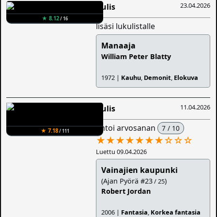
23.04.2026
Aulis
★ 8.12
/ 16
lisäsi lukulistalle
Manaaja
William Peter Blatty
1972 |
Kauhu
,
Demonit
,
Elokuva
11.04.2026
Aulis
antoi arvosanan
7 / 10
★ 7.18
/ 111
★★★★★★★
☆
☆
☆
Luettu 09.04.2026
Vainajien kaupunki
(Ajan Pyörä #23
)
/ 25
Robert Jordan
2006 |
Fantasia
,
Korkea fantasia