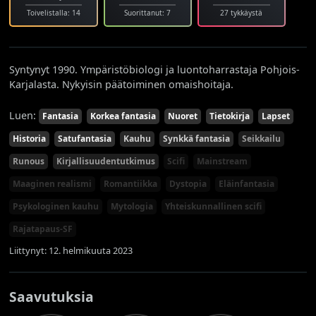
Toivelistalla: 14
Suorittanut: 7
27 tykkäystä
Syntynyt 1990. Ympäristöbiologi ja luontoharrastaja Pohjois-
Karjalasta. Nykyisin päätoiminen omaishoitaja.
Luen:
Fantasia
Korkea fantasia
Nuoret
Tietokirja
Lapset
Historia
Satufantasia
Kauhu
Synkkä fantasia
Seikkailu
Runous
Kirjallisuudentutkimus
Scifi
Mainstream
Maaginen realismi
Romantiikka
Dystopia
Eläinfantasia
Psykologinen kauhu
Mytologia
Yhteiskunnallinen scifi
Rajatapaus-SF
Liittynyt: 12. helmikuuta 2023
Saavutuksia