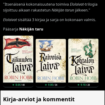
"Itsenäisenä kokonaisuutena toimiva
Elolaivat
-trilogia
sijoittuu aikaan rakastetun
Näkijän tarun
jälkeen."
Elolaivat
sisältää 3 kirjaa ja sarja on kokonaan valmis.
Pääsarja
Näkijän taru
★ 8.64
★ 9.00
★ 9.10
/ 48
/ 34
/ 28
Kirja-arviot ja kommentit