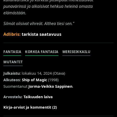
punavärinsä ja alkaisivat hehkua heleinä omasta
elämästään.
Silmät olisivat vihreät. Althea tiesi sen."
Adlibris:
tarkista saatavuus
FANTASIA
KORKEA FANTASIA
MERISEIKKAILU
MUTANTIT
Julkaistu:
lokakuu 14, 2024 (
Otava
)
Alkuteos:
Ship of Magic
(1998)
Suomentanut
Jorma-Veikko Sappinen
.
Arvostelu:
Taikuuden laiva
Kirja-arviot ja kommentit (2)