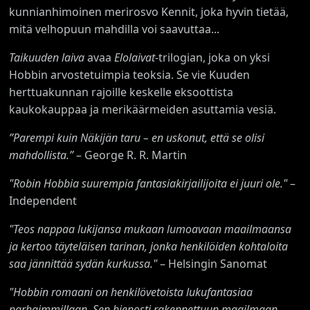
kunnianhimoinen merirosvo Kennit, joka hyvin tietää,
mitä velhopuun mahdilla voi saavuttaa...
Taikuuden laiva
avaa
Elolaivat
-trilogian, joka on yksi
Hobbin arvostetuimpia teoksia. Se vie Kuuden
herttuakunnan rajoille keskelle eksoottista
kaukokauppaa ja merikäärmeiden asuttamia vesiä.
”Parempi kuin Näkijän taru – en uskonut, että se olisi
mahdollista.”
– George R. R. Martin
"Robin Hobbia suurempia fantasiakirjailijoita ei juuri ole."
–
Independent
"Teos nappaa lukijansa mukaan lumoavaan maailmaansa
ja kertoo täyteläisen tarinan, jonka henkilöiden kohtaloita
saa jännittää sydän kurkussa."
– Helsingin Sanomat
"Hobbin romaani on henkilövetoista lukufantasiaa
parhaimmillaan. Sen hienosti rakennettuun maailmaan