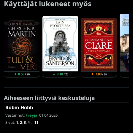
Käyttäjät lukeneet myös
★ 8.58
★ 8.18
★ 7.80
★
/ 26
/ 23
/ 26
Aiheeseen liittyviä keskusteluja
Robin Hobb
Vastannut:
Freyja
, 01.04.2026
Sivut:
1
,
2
,
3
,
4
...
11