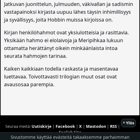
Jatkuvan juonittelun, julmuuden, väkivallan ja sadismin
vastapainoksi kirjasta uupuu lähes täysin inhimillisyys
ja syvällisyys, joita Hobbin muissa kirjoissa on.
Kirjan henkilöhahmot ovat yksiulotteisia ja rasittavia.
Yksikään hahmo ei elolaivoja ja Meripihkaa lukuun
ottamatta herättänyt oikein minkäänlaista intoa
seurata hahmojen tarinaa.
Kaiken kaikkiaan todella raskasta ja masentavaa
luettavaa. Toivottavasti trilogian muut osat ovat
avausosaa parempia.
^ Ylös
Seuraa meitä:
Uutiskirje
|
Facebook
|
X
|
Mastodon
|
RSS
|
English Site
Sivustomme käyttää evästeitä takaaksemme parhaimman