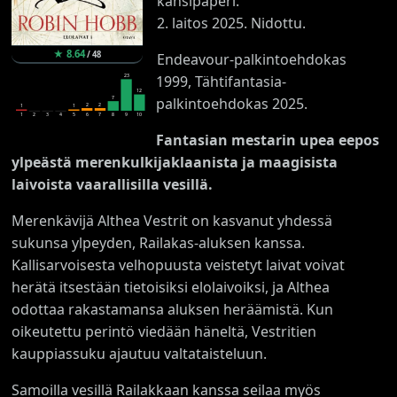
kansipaperi.
2. laitos 2025. Nidottu.
★
8.64
/
48
Endeavour-palkintoehdokas
23
1999, Tähtifantasia-
12
7
palkintoehdokas 2025.
2
2
1
1
1
2
3
4
5
6
7
8
9
10
Fantasian mestarin upea eepos
ylpeästä merenkulkijaklaanista ja maagisista
laivoista vaarallisilla vesillä.
Merenkävijä Althea Vestrit on kasvanut yhdessä
sukunsa ylpeyden, Railakas-aluksen kanssa.
Kallisarvoisesta velhopuusta veistetyt laivat voivat
herätä itsestään tietoisiksi elolaivoiksi, ja Althea
odottaa rakastamansa aluksen heräämistä. Kun
oikeutettu perintö viedään häneltä, Vestritien
kauppiassuku ajautuu valtataisteluun.
Samoilla vesillä Railakkaan kanssa seilaa myös