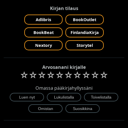
Kirjan tilaus
Adlibris
BookOutlet
BookBeat
FinlandiaKirja
Nextory
Storytel
Arvosanani kirjalle
☆
☆
☆
☆
☆
☆
☆
☆
☆
☆
Omassa pääkirjahyllyssäni