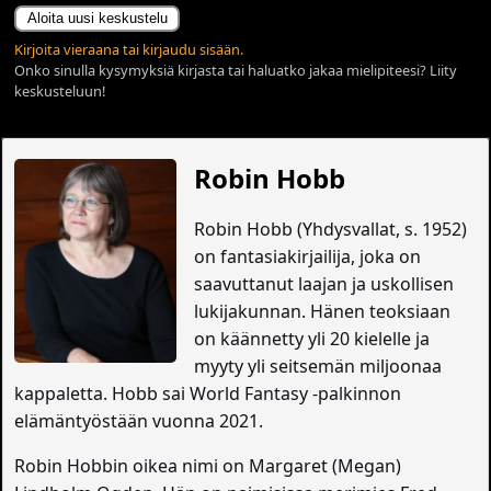
Aloita uusi keskustelu
Kirjoita vieraana tai kirjaudu sisään.
Onko sinulla kysymyksiä kirjasta tai haluatko jakaa mielipiteesi? Liity
keskusteluun!
Robin Hobb
Robin Hobb (Yhdysvallat, s. 1952)
on fantasiakirjailija, joka on
saavuttanut laajan ja uskollisen
lukijakunnan. Hänen teoksiaan
on käännetty yli 20 kielelle ja
myyty yli seitsemän miljoonaa
kappaletta. Hobb sai World Fantasy -palkinnon
elämäntyöstään vuonna 2021.
Robin Hobbin oikea nimi on Margaret (Megan)