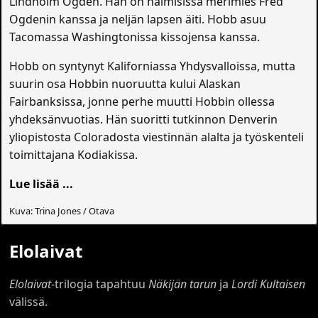
Lindholm Ogden. Hän on naimisissa merimies Fred
Ogdenin kanssa ja neljän lapsen äiti. Hobb asuu
Tacomassa Washingtonissa kissojensa kanssa.
Hobb on syntynyt Kaliforniassa Yhdysvalloissa, mutta
suurin osa Hobbin nuoruutta kului Alaskan
Fairbanksissa, jonne perhe muutti Hobbin ollessa
yhdeksänvuotias. Hän suoritti tutkinnon Denverin
yliopistosta Coloradosta viestinnän alalta ja työskenteli
toimittajana Kodiakissa.
Lue lisää ...
Kuva: Trina Jones / Otava
Elolaivat
Elolaivat
-trilogia tapahtuu
Näkijän tarun
ja
Lordi Kultaisen
välissä.