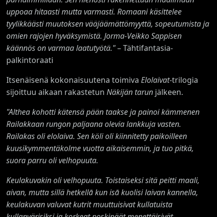
uppoaa hitaasti mutta varmasti. Romaani käsittelee
tyylikkäästi muutoksen vääjäämättömyyttä, sopeutumista ja
omien rajojen hyväksymistä. Jorma-Veikko Sappisen
käännös on varmaa laatutyötä."
– Tähtifantasia-
palkintoraati
Itsenäisenä kokonaisuutena toimiva
Elolaivat
-trilogia
sijoittuu aikaan rakastetun
Näkijän tarun
jälkeen.
"Althea kohotti kätensä pään taakse ja painoi kämmenen
Railakkaan rungon paljaana olevia lankkuja vasten.
Railakas oli elolaiva. Sen köli oli kiinnitetty paikoilleen
kuusikymmentäkolme vuotta aikaisemmin, ja tuo pitkä,
suora parru oli velhopuuta.
Keulakuvakin oli velhopuuta. Toistaiseksi sitä peitti maali,
aivan, mutta sillä hetkellā kun isā kuolisi laivan kannella,
keulakuvan valuvat kutrit muuttuisivat kullatuista
kullanvärisiksi ja korkeat poskipäät menettäisivät