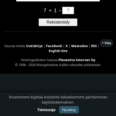
7
+
1
=
Rekisteröidy
^ Ylös
Seuraa meitä:
Uutiskirje
|
Facebook
|
X
|
Mastodon
|
RSS
|
English Site
Hostingpalvelun tarjoaa
Planeetta Internet Oy
© 1996 - 2026 Risingshadow. Kaikki oikeudet pidätetään.
Sivustomme käyttää evästeitä takaaksemme parhaimman
käyttökokemuksen.
Tietosuoja
Hyväksy