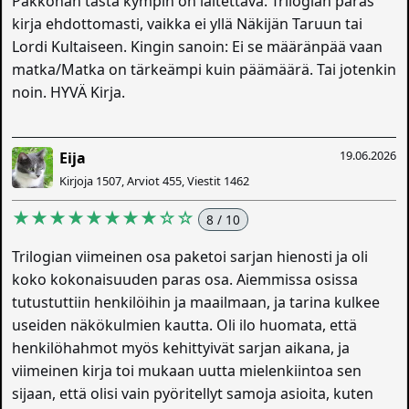
Pakkohan tästä kympin on laitettava. Trilogian paras
kirja ehdottomasti, vaikka ei yllä Näkijän Taruun tai
Lordi Kultaiseen. Kingin sanoin: Ei se määränpää vaan
matka/Matka on tärkeämpi kuin päämäärä. Tai jotenkin
noin. HYVÄ Kirja.
19.06.2026
Eija
Kirjoja 1507, Arviot 455, Viestit 1462
★★★★★★★★☆☆
8 / 10
Trilogian viimeinen osa paketoi sarjan hienosti ja oli
koko kokonaisuuden paras osa. Aiemmissa osissa
tutustuttiin henkilöihin ja maailmaan, ja tarina kulkee
useiden näkökulmien kautta. Oli ilo huomata, että
henkilöhahmot myös kehittyivät sarjan aikana, ja
viimeinen kirja toi mukaan uutta mielenkiintoa sen
sijaan, että olisi vain pyöritellyt samoja asioita, kuten