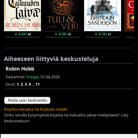
★ 8.64
★ 8.58
★ 8.18
★
/ 48
/ 26
/ 23
Aiheeseen liittyviä keskusteluja
Robin Hobb
Vastannut:
Freyja
, 01.04.2026
Sivut:
1
,
2
,
3
,
4
...
11
Aloita uusi keskustelu
Kirjoita vieraana tai kirjaudu sisään.
Onko sinulla kysymyksiä kirjasta tai haluatko jakaa mielipiteesi? Liity
keskusteluun!