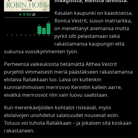
maagisista, elävistä laivoista.
Kasalan kaupunki on kaaoksessa.
★
9.10
/
28
Ronica Vestrit, suvun matriarkka,
12
9
on menettänyt asemansa mutta
7
pyrkii silti pelastamaan sekä
1
2
3
4
5
6
7
8
9
10
rakastamansa kaupungin että
sukunsa vuosikymmenten työn.
Perheensä vaikeuksista tietämättä Althea Vestrit
purjehtii vimmaisesti meriä päästäkseen rakastamansa
elolaiva Railakkaan luo. Laiva on kuitenkin
kunnianhimoisen merirosvo Kennitin kallein aarre,
eivätkä merirosvot niin vain luovu saalistaan.
Kun merenkävijöiden kohtalot risteävät, myös
elolaivojen unohdetut salaisuudet nousevat esiin.
Totuus voi tuhota Railakkaan – ja jokaisen sitä koskaan
rakastaneen.