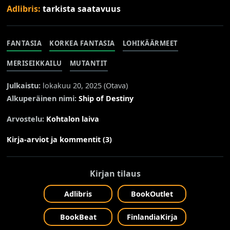
Adlibris:
tarkista saatavuus
FANTASIA
KORKEA FANTASIA
LOHIKÄÄRMEET
MERISEIKKAILU
MUTANTIT
Julkaistu:
lokakuu 20, 2025 (
Otava
)
Alkuperäinen nimi:
Ship of Destiny
Arvostelu:
Kohtalon laiva
Kirja-arviot ja kommentit (3)
Kirjan tilaus
Adlibris
BookOutlet
BookBeat
FinlandiaKirja