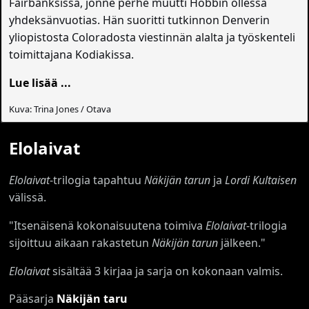
Fairbanksissa, jonne perhe muutti Hobbin ollessa
yhdeksänvuotias. Hän suoritti tutkinnon Denverin
yliopistosta Coloradosta viestinnän alalta ja työskenteli
toimittajana Kodiakissa.
Lue lisää ...
Kuva: Trina Jones / Otava
Elolaivat
Elolaivat
-trilogia tapahtuu
Näkijän tarun
ja
Lordi Kultaisen
välissä.
"Itsenäisenä kokonaisuutena toimiva
Elolaivat
-trilogia
sijoittuu aikaan rakastetun
Näkijän tarun
jälkeen."
Elolaivat
sisältää 3 kirjaa ja sarja on kokonaan valmis.
Pääsarja
Näkijän taru