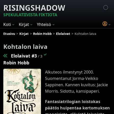
RISINGSHADOW
SPEKULATIIVISTA FIKTIOTA
Koti
Kirjat
Yhteisö
Etusivu
Kirjat
Robin Hobb
Elolaivat
Kohtalon laiva
Kohtalon laiva
✓
Elolaivat #3
/ 3
Robin Hobb
Alkuteos ilmestynyt 2000.
Suomentanut Jorma-Veikko
Sappinen. Kannen kuvitus: Jackie
Morris. Sidottu, kansipaperi.
Fantasiatrilogian loistokas
päätös huipentaa kertomuksen