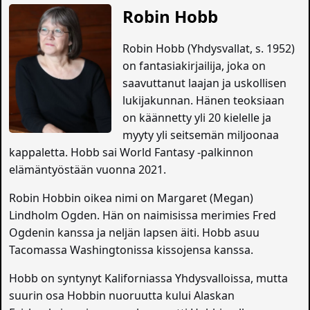
Robin Hobb
Robin Hobb (Yhdysvallat, s. 1952)
on fantasiakirjailija, joka on
saavuttanut laajan ja uskollisen
lukijakunnan. Hänen teoksiaan
on käännetty yli 20 kielelle ja
myyty yli seitsemän miljoonaa
kappaletta. Hobb sai World Fantasy -palkinnon
elämäntyöstään vuonna 2021.
Robin Hobbin oikea nimi on Margaret (Megan)
Lindholm Ogden. Hän on naimisissa merimies Fred
Ogdenin kanssa ja neljän lapsen äiti. Hobb asuu
Tacomassa Washingtonissa kissojensa kanssa.
Hobb on syntynyt Kaliforniassa Yhdysvalloissa, mutta
suurin osa Hobbin nuoruutta kului Alaskan