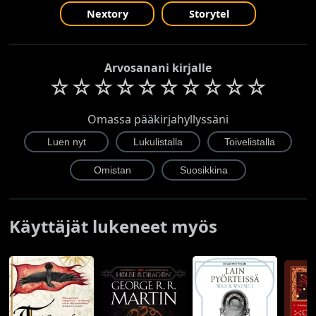
Nextory
Storytel
Arvosanani kirjalle
☆
☆
☆
☆
☆
☆
☆
☆
☆
☆
Omassa pääkirjahyllyssäni
Käyttäjät lukeneet myös