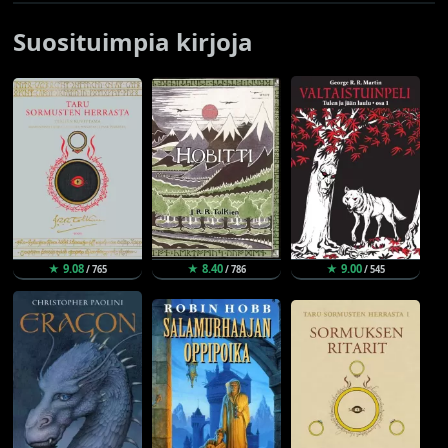
Suosituimpia kirjoja
★ 9.08
★ 8.40
★ 9.00
/ 765
/ 786
/ 545