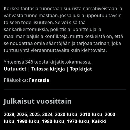
Korkea fantasia tunnetaan suurista narratiiveistaan ja
vahvasta tunnelmastaan, jossa lukija uppoutuu täysin
toiseen todellisuuteen. Se voi sisältää
sankarikertomuksia, poliittisia juonitteluja ja
maailmanlaajuisia konflikteja, mutta keskeistä on, että
se noudattaa omia sääntöjään ja tarjoaa tarinan, joka
tuntuu yhtä vieraannuttavalta kuin kiehtovalta.
Yhteensä 346 teosta kirjatietokannassa.
Uutuudet
|
Tulossa kirjoja
|
Top kirjat
Pääluokka:
Fantasia
Julkaisut vuosittain
2028
,
2026
,
2025
,
2024
,
2020-luku
,
2010-luku
,
2000-
luku
,
1990-luku
,
1980-luku
,
1970-luku
,
Kaikki