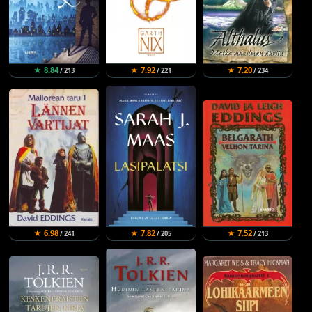
★ 8.84
★ 7.92
★ 7.20
/ 213
/ 221
/ 234
★ 6.98
★ 7.82
★ 7.52
/ 241
/ 205
/ 213