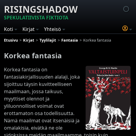
RISINGSHADOW
SPEKULATIIVISTA FIKTIOTA
Koti
Kirjat
Yhteisö
Etusivu
Kirjat
Tyylilajit
Fantasia
Korkea fantasia
Korkea fantasia
Korkea fantasia on
fantasiakirjallisuuden alalaji, joka
sijoittuu täysin kuvitteelliseen
maailmaan, jossa taikuus,
myyttiset olennot ja
yliluonnolliset voimat ovat
erottamaton osa todellisuutta.
Nämä maailmat ovat itsenäisiä ja
omalakisia, eivätkä ne ole
sidoksissa meidän maailmaamme, toisin kuin