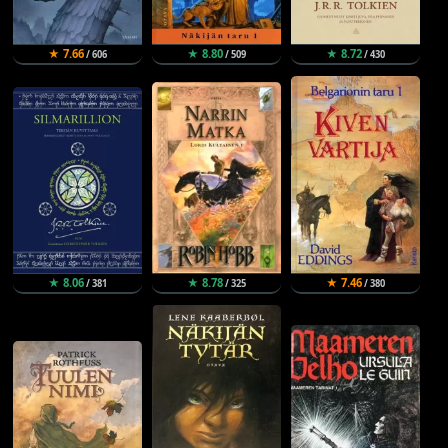
★ 7.66
★ 8.80
★ 8.72
/ 606
/ 509
/ 430
★ 8.06
★ 8.78
★ 7.46
/ 381
/ 325
/ 380