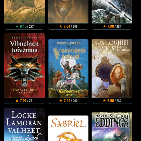
★ 9.10
★ 7.64
★ 7.90
/ 257
/ 296
/ 284
★ 7.96
★ 7.44
★ 7.90
/ 271
/ 260
/ 239