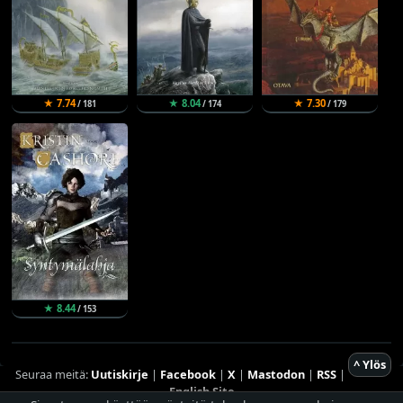
★ 7.74
★ 8.04
★ 7.30
/ 181
/ 174
/ 179
★ 8.44
/ 153
^ Ylös
Seuraa meitä:
Uutiskirje
|
Facebook
|
X
|
Mastodon
|
RSS
|
English Site