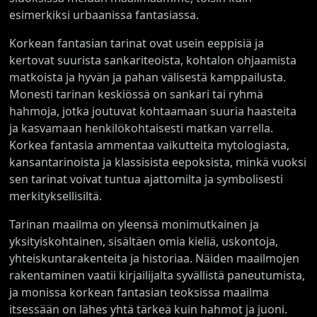
esimerkiksi urbaanissa fantasiassa.
Korkean fantasian tarinat ovat usein eeppisiä ja
kertovat suurista sankariteoista, kohtalon ohjaamista
matkoista ja hyvän ja pahan välisestä kamppailusta.
Monesti tarinan keskiössä on sankari tai ryhmä
hahmoja, jotka joutuvat kohtaamaan suuria haasteita
ja kasvamaan henkilökohtaisesti matkan varrella.
Korkea fantasia ammentaa vaikutteita mytologiasta,
kansantarinoista ja klassisista eepoksista, minkä vuoksi
sen tarinat voivat tuntua ajattomilta ja symbolisesti
merkityksellisiltä.
Tarinan maailma on yleensä monimutkainen ja
yksityiskohtainen, sisältäen omia kieliä, uskontoja,
yhteiskuntarakenteita ja historiaa. Näiden maailmojen
rakentaminen vaatii kirjailijalta syvällistä paneutumista,
ja monissa korkean fantasian teoksissa maailma
itsessään on lähes yhtä tärkeä kuin hahmot ja juoni.