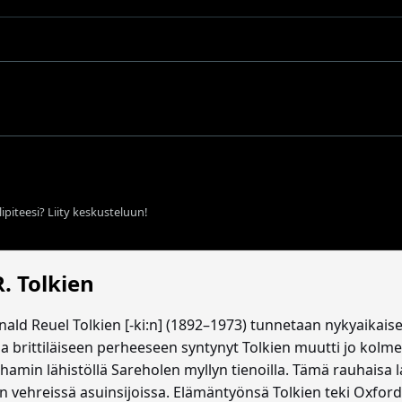
ipiteesi? Liity keskusteluun!
 R. Tolkien
ald Reuel Tolkien [-ki:n] (1892–1973) tunnetaan nykyaikaisen
a brittiläiseen perheeseen syntynyt Tolkien muutti jo kolme
hamin lähistöllä Sareholen myllyn tienoilla. Tämä rauhais
en vehreissä asuinsijoissa. Elämäntyönsä Tolkien teki Oxford