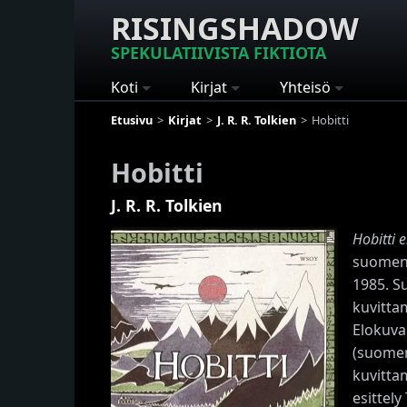
RISINGSHADOW
SPEKULATIIVISTA FIKTIOTA
Koti
Kirjat
Yhteisö
Etusivu
Kirjat
J. R. R. Tolkien
Hobitti
Hobitti
J. R. R. Tolkien
Hobitti e
suomen
1985. S
kuvittam
Elokuvak
(suomen
kuvitta
esittely