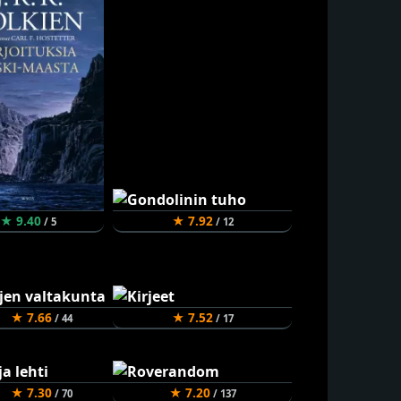
★ 9.40
★ 7.92
/ 5
/ 12
★ 7.66
★ 7.52
/ 44
/ 17
★ 7.30
★ 7.20
/ 70
/ 137