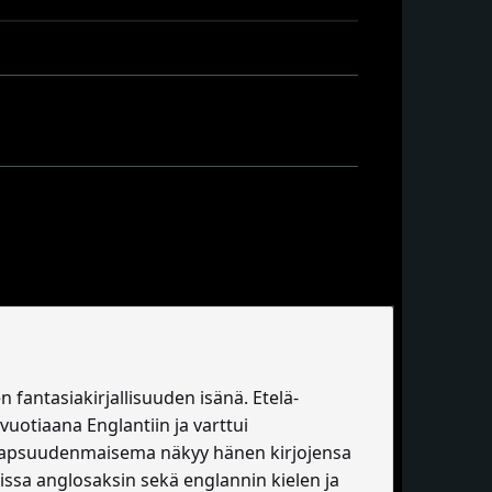
 fantasiakirjallisuuden isänä. Etelä-
vuotiaana Englantiin ja varttui
a lapsuudenmaisema näkyy hänen kirjojensa
issa anglosaksin sekä englannin kielen ja