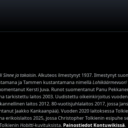
li Sinne ja takaisin
. Alkuteos ilmestynyt 1937. Ilmestynyt su
tamana ja Tammen kustantamana nimellä
Lohikäärmevuori
uomentanut Kersti Juva. Runot suomentanut Panu Pekkanen.
a tarkistettu laitos 2003. Uudistettu oikeinkirjoitus vuoden
annellinen laitos 2012. 80-vuotisjuhlalaitos 2017, jossa Jans
tanut Jaakko Kankaanpää). Vuoden 2020 laitoksessa Tolkien
ma erikoislaitos 2025, jossa Christopher Tolkienin esipuhe
 Tolkienin
Hobitti
-kuvituksista.
Painostiedot Kontuwikissä
.