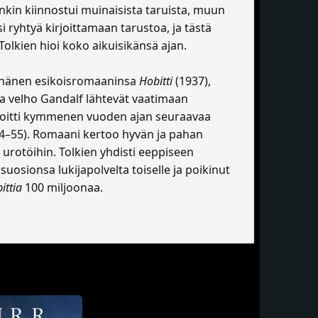
nkin kiinnostui muinaisista taruista, muun
i ryhtyä kirjoittamaan tarustoa, ja tästä
 Tolkien hioi koko aikuisikänsä ajan.
tyi hänen esikoisromaaninsa
Hobitti
(1937),
 ja velho Gandalf lähtevät vaatimaan
rjoitti kymmenen vuoden ajan seuraavaa
4–55). Romaani kertoo hyvän ja pahan
n urotöihin. Tolkien yhdisti eeppiseen
suosionsa lukijapolvelta toiselle ja poikinut
ittia
100 miljoonaa.