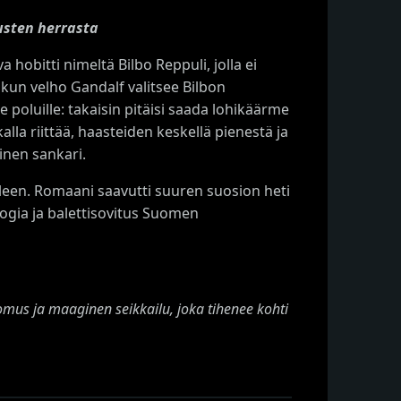
usten herrasta
hobitti nimeltä Bilbo Reppuli, jolla ei
n velho Gandalf valitsee Bilbon
e poluille: takaisin pitäisi saada lohikäärme
a riittää, haasteiden keskellä pienestä ja
inen sankari.
lleen. Romaani saavutti suuren suosion heti
logia ja balettisovitus Suomen
mus ja maaginen seikkailu, joka tihenee kohti