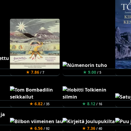
★ 7.86
★ 9.00
/ 7
/ 5
★ 6.82
★ 8.12
/ 35
/ 16
★ 6.56
★ 7.36
/ 92
/ 40