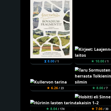
⧗ 8.00
★ 10.00
/ 1
/ 1
★ 6.26
★ 8.00
/ 23
/ 7
★ 8.04
★ 7.06
/ 174
/ 30