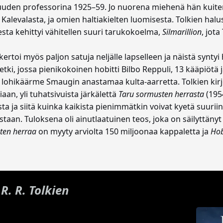
isuuden professorina 1925–59. Jo nuorena miehenä hän kuite
alevalasta, ja omien haltiakielten luomisesta. Tolkien halus
esta kehittyi vähitellen suuri tarukokoelma,
Silmarillion
, jota
kertoi myös paljon satuja neljälle lapselleen ja näistä syn
etki, jossa pienikokoinen hobitti Bilbo Reppuli, 13 kääpiötä
n lohikäärme Smaugin anastamaa kulta-aarretta. Tolkien ki
an, yli tuhatsivuista järkälettä
Taru sormusten herrasta
(195
sta ja siitä kuinka kaikista pienimmätkin voivat kyetä suurii
staan. Tuloksena oli ainutlaatuinen teos, joka on säilyttänyt 
ten herraa
on myyty arviolta 150 miljoonaa kappaletta ja
Hob
. R. R. Tolkien