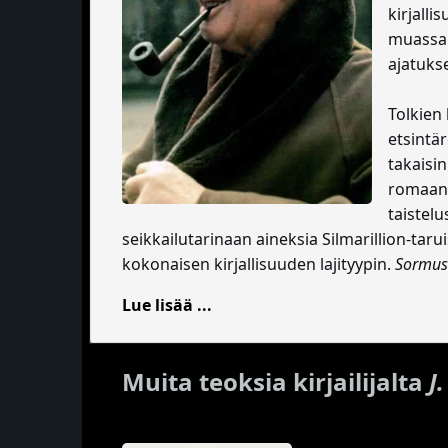
kirjall
muassa K
ajatuks
Tolkien 
etsintär
takaisi
romaania
taistelu
seikkailutarinaan aineksia Silmarillion-tarui
kokonaisen kirjallisuuden lajityypin.
Sormus
Lue lisää ...
Muita teoksia kirjailijalta
J