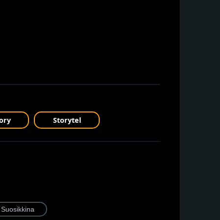
ory
Storytel