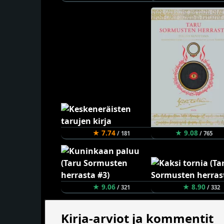
★ 7.74
★ 9.08
/ 181
/ 765
★ 9.06
★ 8.90
/ 321
/ 332
Kirja-arviot ja kommentit