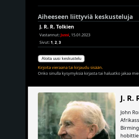
Aiheeseen liittyviä keskusteluja
J. R. R. Tolkien
Vastannut:
Jussi
, 15.01.2023
Sivut:
1
,
2
,
3
Aloita uusi keskustelu
Kirjoita vieraana tai kirjaudu sisään.
Onko sinulla kysymyksiä kirjasta tai haluatko jakaa miel
J. R.
John Ron
Afrikass
Birming
hobitti