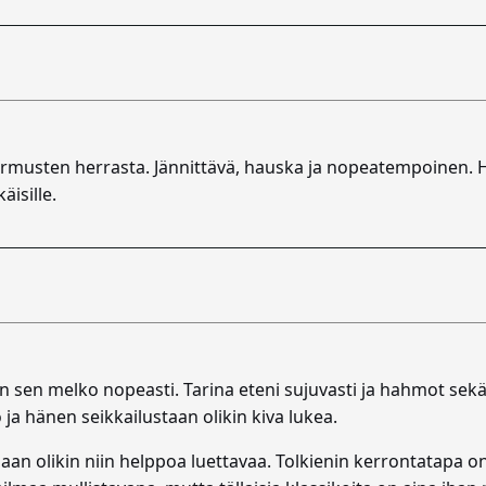
sormusten herrasta. Jännittävä, hauska ja nopeatempoinen.
äisille.
in sen melko nopeasti. Tarina eteni sujuvasti ja hahmot sekä 
a hänen seikkailustaan olikin kiva lukea.
maan olikin niin helppoa luettavaa. Tolkienin kerrontatapa on 