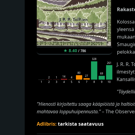
Rakaste
Kolossa 
yleensä
mukaansa
Smaugin
★
8.40
pelokka
/
786
328
J. R. R. 
261
ilmestyt
80
69
27
14
2
1
4
Kansalli
1
2
3
4
5
6
7
8
9
10
"Täydell
”Hienosti kirjoitettu saaga kääpiöistä ja haltio
mahtavaa loppuhuipennusta.”
– The Observe
Adlibris:
tarkista saatavuus