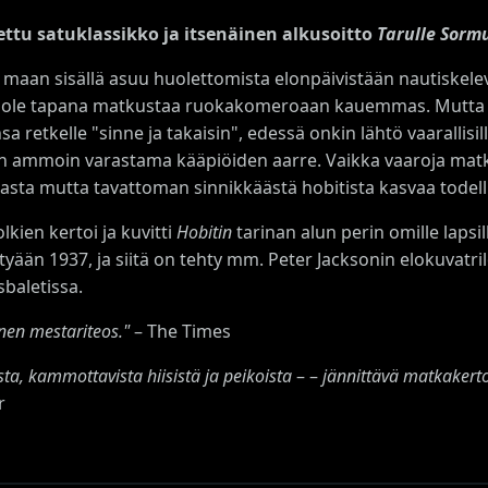
ttu satuklassikko ja itsenäinen alkusoitto
Tarulle Sorm
maan sisällä asuu huolettomista elonpäivistään nautiskeleva 
 ole tapana matkustaa ruokakomeroaan kauemmas. Mutta ku
 retkelle "sinne ja takaisin", edessä onkin lähtö vaarallisill
 ammoin varastama kääpiöiden aarre. Vaikka vaaroja matkall
asta mutta tavattoman sinnikkäästä hobitista kasvaa todell
Tolkien kertoi ja kuvitti
Hobitin
tarinan alun perin omille lapsi
tyään 1937, ja siitä on tehty mm. Peter Jacksonin elokuvatri
sbaletissa.
inen mestariteos."
– The Times
ista, kammottavista hiisistä ja peikoista
– –
jännittävä matkakerto
r