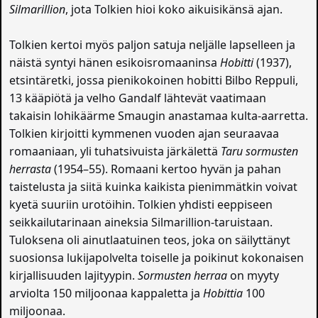
Silmarillion
, jota Tolkien hioi koko aikuisikänsä ajan.
Tolkien kertoi myös paljon satuja neljälle lapselleen ja
näistä syntyi hänen esikoisromaaninsa
Hobitti
(1937),
etsintäretki, jossa pienikokoinen hobitti Bilbo Reppuli,
13 kääpiötä ja velho Gandalf lähtevät vaatimaan
takaisin lohikäärme Smaugin anastamaa kulta-aarretta.
Tolkien kirjoitti kymmenen vuoden ajan seuraavaa
romaaniaan, yli tuhatsivuista järkälettä
Taru sormusten
herrasta
(1954–55). Romaani kertoo hyvän ja pahan
taistelusta ja siitä kuinka kaikista pienimmätkin voivat
kyetä suuriin urotöihin. Tolkien yhdisti eeppiseen
seikkailutarinaan aineksia Silmarillion-taruistaan.
Tuloksena oli ainutlaatuinen teos, joka on säilyttänyt
suosionsa lukijapolvelta toiselle ja poikinut kokonaisen
kirjallisuuden lajityypin.
Sormusten herraa
on myyty
arviolta 150 miljoonaa kappaletta ja
Hobittia
100
miljoonaa.