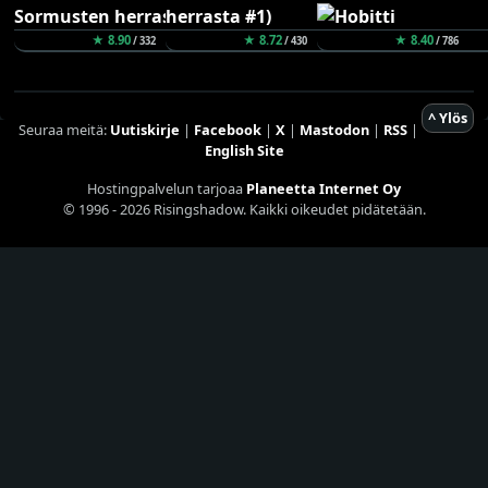
★ 8.90
★ 8.72
★ 8.40
/ 332
/ 430
/ 786
^ Ylös
Seuraa meitä:
Uutiskirje
|
Facebook
|
X
|
Mastodon
|
RSS
|
English Site
Hostingpalvelun tarjoaa
Planeetta Internet Oy
© 1996 - 2026 Risingshadow. Kaikki oikeudet pidätetään.