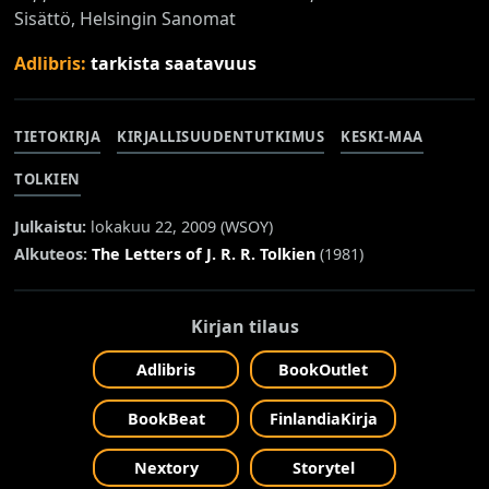
Sisättö, Helsingin Sanomat
Adlibris:
tarkista saatavuus
TIETOKIRJA
KIRJALLISUUDENTUTKIMUS
KESKI-MAA
TOLKIEN
Julkaistu:
lokakuu 22, 2009 (
WSOY
)
Alkuteos:
The Letters of J. R. R. Tolkien
(1981)
Kirjan tilaus
Adlibris
BookOutlet
BookBeat
FinlandiaKirja
Nextory
Storytel