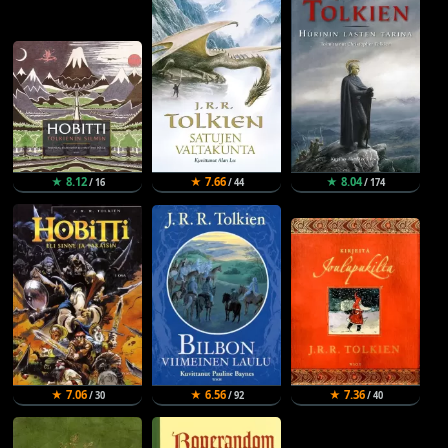
★ 8.12
★ 7.66
★ 8.04
/ 16
/ 44
/ 174
★ 7.06
★ 6.56
★ 7.36
/ 30
/ 92
/ 40