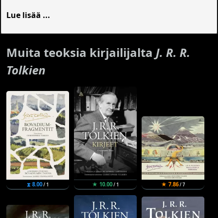
Lue lisää ...
Muita teoksia kirjailijalta
J. R. R.
Tolkien
⧗ 8.00
★ 10.00
★ 7.86
/ 1
/ 1
/ 7