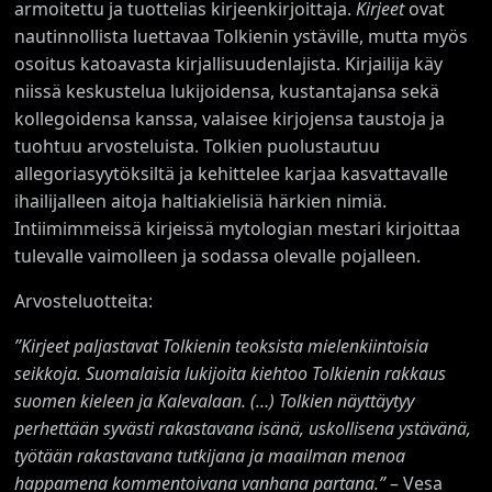
armoitettu ja tuottelias kirjeenkirjoittaja.
Kirjeet
ovat
nautinnollista luettavaa Tolkienin ystäville, mutta myös
osoitus katoavasta kirjallisuudenlajista. Kirjailija käy
niissä keskustelua lukijoidensa, kustantajansa sekä
kollegoidensa kanssa, valaisee kirjojensa taustoja ja
tuohtuu arvosteluista. Tolkien puolustautuu
allegoriasyytöksiltä ja kehittelee karjaa kasvattavalle
ihailijalleen aitoja haltiakielisiä härkien nimiä.
Intiimimmeissä kirjeissä mytologian mestari kirjoittaa
tulevalle vaimolleen ja sodassa olevalle pojalleen.
Arvosteluotteita:
”Kirjeet paljastavat Tolkienin teoksista mielenkiintoisia
seikkoja. Suomalaisia lukijoita kiehtoo Tolkienin rakkaus
suomen kieleen ja
Kalevalaan. (…) Tolkien näyttäytyy
perhettään syvästi rakastavana isänä, uskollisena ystävänä,
työtään rakastavana tutkijana ja maailman menoa
happamena kommentoivana vanhana partana.”
– Vesa