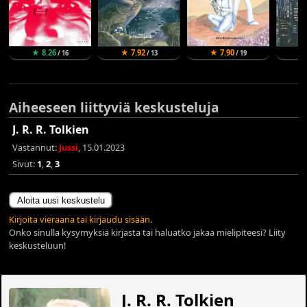
★ 8.26
★ 7.92
★ 7.90
★
/ 16
/ 13
/ 19
Aiheeseen liittyviä keskusteluja
J. R. R. Tolkien
Vastannut:
Jussi
, 15.01.2023
Sivut:
1
,
2
,
3
Aloita uusi keskustelu
Kirjoita vieraana tai kirjaudu sisään.
Onko sinulla kysymyksiä kirjasta tai haluatko jakaa mielipiteesi? Liity
keskusteluun!
J. R. R. Tolkien