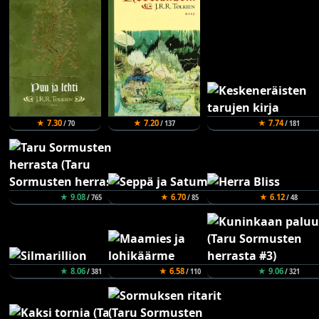
★ 7.30
★ 7.20
★ 7.74
/ 70
/ 137
/ 181
★ 9.08
★ 6.70
★ 6.12
/ 765
/ 85
/ 48
★ 8.06
★ 6.58
★ 9.06
/ 381
/ 110
/ 321