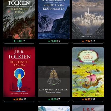
★ 9.00
★ 9.40
★ 7.92
/ 5
/ 5
/ 12
★ 6.26
★ 8.00
★ 6.82
/ 23
/ 7
/ 35