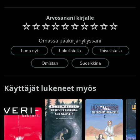
Arvosanani kirjalle
☆
☆
☆
☆
☆
☆
☆
☆
☆
☆
Omassa pääkirjahyllyssäni
Käyttäjät lukeneet myös