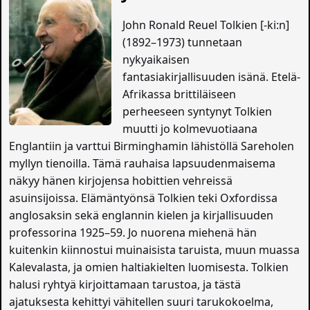
John Ronald Reuel Tolkien [-ki:n]
(1892–1973) tunnetaan
nykyaikaisen
fantasiakirjallisuuden isänä. Etelä-
Afrikassa brittiläiseen
perheeseen syntynyt Tolkien
muutti jo kolmevuotiaana
Englantiin ja varttui Birminghamin lähistöllä Sareholen
myllyn tienoilla. Tämä rauhaisa lapsuudenmaisema
näkyy hänen kirjojensa hobittien vehreissä
asuinsijoissa. Elämäntyönsä Tolkien teki Oxfordissa
anglosaksin sekä englannin kielen ja kirjallisuuden
professorina 1925–59. Jo nuorena miehenä hän
kuitenkin kiinnostui muinaisista taruista, muun muassa
Kalevalasta, ja omien haltiakielten luomisesta. Tolkien
halusi ryhtyä kirjoittamaan tarustoa, ja tästä
ajatuksesta kehittyi vähitellen suuri tarukokoelma,