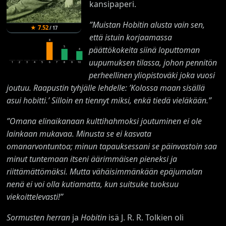
kansipaperi.
”Muistan Hobitin alusta vain sen,
★
7.52
/
17
että istuin korjaamassa
8
päättökokeita siinä loputtoman
5
4
uupumuksen tilassa, johon pennitön
1
2
3
4
5
6
7
8
9
10
perheellinen yliopistoväki joka vuosi
joutuu. Raapustin tyhjälle lehdelle: ’Kolossa maan sisällä
asui hobitti.’ Silloin en tiennyt miksi, enkä tiedä vieläkään.”
”Omana elinaikanaan kulttihahmoksi joutuminen ei ole
lainkaan mukavaa. Minusta se ei kasvata
omanarvontuntoa; minun tapauksessani se päinvastoin saa
minut tuntemaan itseni äärimmäisen pieneksi ja
riittämättömäksi. Mutta vähäisimmänkään epäjumalan
nenä ei voi olla kutiamatta, kun suitsuke tuoksuu
viekoittelevasti!”
Sormusten herran
ja
Hobitin
isä J. R. R. Tolkien oli