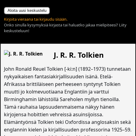
Aloita uusi keskustelu
Kirjoita vieraana tai kirjaudu sisään.
Onko sinulla kysymyksiä kirjasta tai haluatko jakaa mielipiteesi? Liity
keskusteluun!
J. R. R. Tolkien
John Ronald Reuel Tolkien [-ki:n] (1892–1973) tunnetaan
nykyaikaisen fantasiakirjallisuuden isänä. Etelä-
Afrikassa brittiläiseen perheeseen syntynyt Tolkien
muutti jo kolmevuotiaana Englantiin ja varttui
Birminghamin lähistöllä Sareholen myllyn tienoilla.
Tämä rauhaisa lapsuudenmaisema näkyy hänen
kirjojensa hobittien vehreissä asuinsijoissa.
Elämäntyönsä Tolkien teki Oxfordissa anglosaksin sekä
englannin kielen ja kirjallisuuden professorina 1925–59.