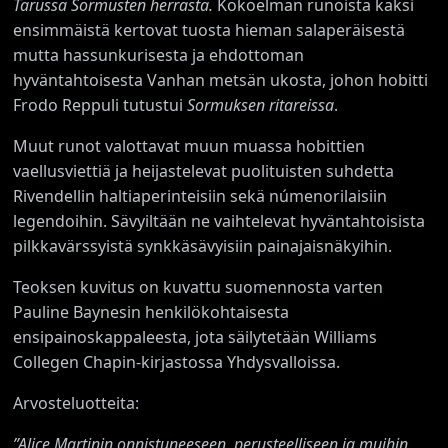
Tarussa Sormusten herrasta.
Kokoelman runoista kaksi
ensimmäistä kertovat tuosta hieman salaperäisestä
mutta hassunkurisesta ja ehdottoman
hyväntahtoisesta Vanhan metsän ukosta, johon hobitti
Frodo Reppuli tutustui
Sormuksen ritareissa
.
Muut runot valottavat muun muassa hobittien
vaellusviettiä ja heijastelevat puolituisten suhdetta
Rivendellin haltiaperinteisiin sekä númenorilaisiin
legendoihin. Sävyiltään ne vaihtelevat hyväntahtoisista
pilkkavärssyistä synkkäsävyisiin painajaisnäkyihin.
Teoksen kuvitus on kuvattu suomennosta varten
Pauline Baynesin henkilökohtaisesta
ensipainoskappaleesta, jota säilytetään Williams
Collegen Chapin-kirjastossa Yhdysvalloissa.
Arvosteluotteita:
”Alice Martinin onnistuneeseen, perusteelliseen ja muihin