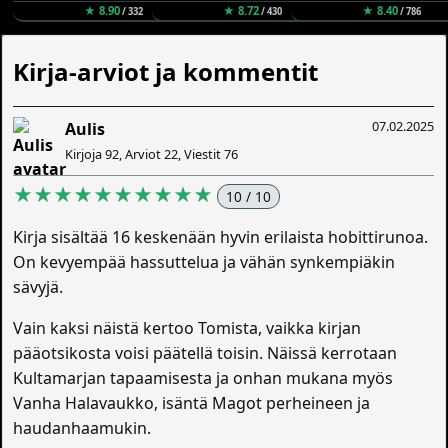
★ 8.90
★ 8.72
★ 8.40
/ 332
/ 430
/ 786
Kirja-arviot ja kommentit
07.02.2025
Aulis
Kirjoja 92, Arviot 22, Viestit 76
★★★★★★★★★★
10 / 10
Kirja sisältää 16 keskenään hyvin erilaista hobittirunoa.
On kevyempää hassuttelua ja vähän synkempiäkin
sävyjä.
Vain kaksi näistä kertoo Tomista, vaikka kirjan
pääotsikosta voisi päätellä toisin. Näissä kerrotaan
Kultamarjan tapaamisesta ja onhan mukana myös
Vanha Halavaukko, isäntä Magot perheineen ja
haudanhaamukin.