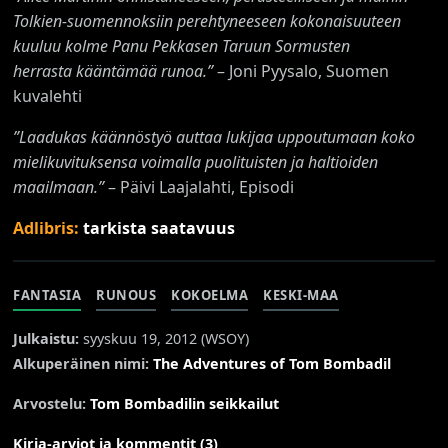
Tolkien-suomennoksiin perehtyneeseen kokonaisuuteen
kuuluu kolme Panu Pekkasen
Taruun Sormusten
herrasta
kääntämää runoa.”
– Joni Pyysalo, Suomen
kuvalehti
”Laadukas käännöstyö auttaa lukijaa uppoutumaan koko
mielikuvituksensa voimalla puolituisten ja haltioiden
maailmaan.”
– Päivi Laajalahti, Episodi
Adlibris:
tarkista saatavuus
FANTASIA
RUNOUS
KOKOELMA
KESKI-MAA
Julkaistu:
syyskuu 19, 2012 (
WSOY
)
Alkuperäinen nimi:
The Adventures of Tom Bombadil
Arvostelu:
Tom Bombadilin seikkailut
Kirja-arviot ja kommentit (3)