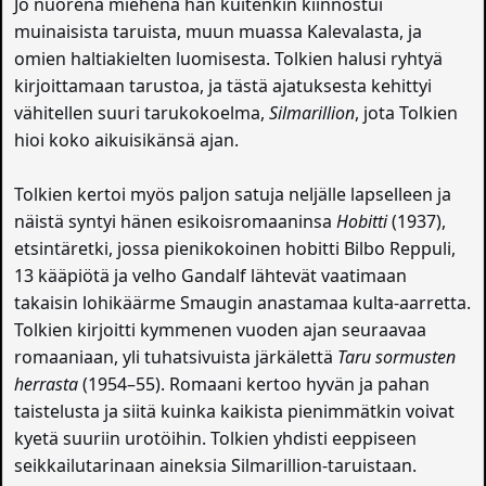
Jo nuorena miehenä hän kuitenkin kiinnostui
muinaisista taruista, muun muassa Kalevalasta, ja
omien haltiakielten luomisesta. Tolkien halusi ryhtyä
kirjoittamaan tarustoa, ja tästä ajatuksesta kehittyi
vähitellen suuri tarukokoelma,
Silmarillion
, jota Tolkien
hioi koko aikuisikänsä ajan.
Tolkien kertoi myös paljon satuja neljälle lapselleen ja
näistä syntyi hänen esikoisromaaninsa
Hobitti
(1937),
etsintäretki, jossa pienikokoinen hobitti Bilbo Reppuli,
13 kääpiötä ja velho Gandalf lähtevät vaatimaan
takaisin lohikäärme Smaugin anastamaa kulta-aarretta.
Tolkien kirjoitti kymmenen vuoden ajan seuraavaa
romaaniaan, yli tuhatsivuista järkälettä
Taru sormusten
herrasta
(1954–55). Romaani kertoo hyvän ja pahan
taistelusta ja siitä kuinka kaikista pienimmätkin voivat
kyetä suuriin urotöihin. Tolkien yhdisti eeppiseen
seikkailutarinaan aineksia Silmarillion-taruistaan.