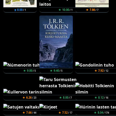
⧗ 8.00
★ 10.00
★ 7.86
/ 1
/ 1
/ 7
★ 9.00
★ 9.40
★ 7.92
/ 5
/ 5
/ 12
★ 6.26
★ 8.00
★ 8.12
/ 23
/ 7
/ 16
★ 7.66
★ 7.52
★ 8.04
/ 44
/ 17
/ 174