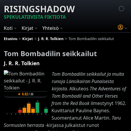
RISINGSHADOW
SPEKULATIIVISTA FIKTIOTA
Koti
Kirjat
Yhteisö
Etusivu
Kirjat
J. R. R. Tolkien
Tom Bombadilin seikkailut
Tom Bombadilin seikkailut
J. R. R. Tolkien
Tom Bombadilin seikkailut ja muita
runoja Länsikairan Punaisesta
kirjasta
. Alkuteos
The Adventures of
★
6.82
/
35
Tom Bombadil and Other Verses
10
from the Red Book
ilmestynyt 1962.
9
5
4
4
3
Kuvittanut Pauline Baynes.
1
2
3
4
5
6
7
8
9
10
Suomentanut Alice Martin.
Taru
Sormusten herrasta
-kirjassa julkaistut runot