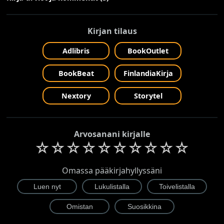
Kirjan tilaus
Adlibris
BookOutlet
BookBeat
FinlandiaKirja
Nextory
Storytel
Arvosanani kirjalle
☆
☆
☆
☆
☆
☆
☆
☆
☆
☆
Omassa pääkirjahyllyssäni