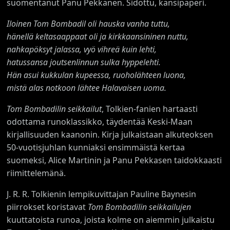
suomentanut Panu Pekkanen. Sidottu, kansipaperi.
Iloinen Tom Bombadil oli hauska vanha tuttu,
hänellä keltasaappaat oli ja kirkkaansininen nuttu,
nahkapöksyt jalassa, vyö vihreä kuin lehti,
hatussansa joutsenlinnun sulka hyppelehti.
Hän asui kukkulan kupeessa, ruoholähteen luona,
mistä alas notkoon lähtee Halavaisen uoma.
Tom Bombadilin seikkailut
, Tolkien-fanien hartaasti
odottama runoklassikko, täydentää Keski-Maan
kirjallisuuden kaanonin. Kirja julkaistaan alkuteoksen
50-vuotisjuhlan kunniaksi ensimmäistä kertaa
suomeksi, Alice Martinin ja Panu Pekkasen taidokkaasti
riimittelemänä.
J. R. R. Tolkienin lempikuvittajan Pauline Baynesin
piirrokset koristavat
Tom Bombadilin seikkailujen
kuuttatoista runoa, joista kolme on aiemmin julkaistu