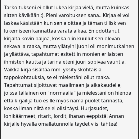
Tarkoitukseni ei ollut lukea kirjaa vielä, mutta kuinkas
sitten kävikään ;). Pieni varoituksen sana.. Kirjaa ei voi
laskea käsistään kun sen aloittaa ja tämän tiiliskiven
lukemiseen kannattaa varata aikaa. En odottanut
kirjalta kovin paljoa, koska olin kuullut sen olevan
sekava ja raaka, mutta yllätyin! Juoni oli monimutkainen
ja yllättävä, tapahtumat esitettiin monien erilaisten
ihmisten kautta ja tarina eteni juuri sopivaa vauhtia.
Vaikka kirja sisältää mm. yksityiskohtaisia
tappokohtauksia, se ei mielestäni ollut raaka.
Tapahtumat sijoittuvat maailmaan ja aikakaudelle,
joissa tällainen on "normaalia" ja mielestäni on hienoa
että kirjailija tuo esille myös nämä puolet tarinasta,
koska ilman niitä se ei olisi täysi. Hurjasudet,
lohikäärmeet, ritarit, lordit, ihanan eeppistä! Annan
kirjalle hyvällä omallatunnolla täydet viisi tähteä!