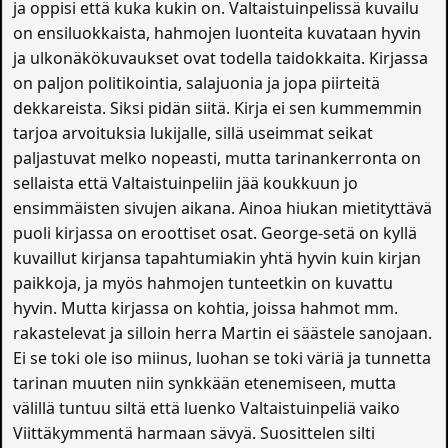
ja oppisi että kuka kukin on. Valtaistuinpelissä kuvailu
on ensiluokkaista, hahmojen luonteita kuvataan hyvin
ja ulkonäkökuvaukset ovat todella taidokkaita. Kirjassa
on paljon politikointia, salajuonia ja jopa piirteitä
dekkareista. Siksi pidän siitä. Kirja ei sen kummemmin
tarjoa arvoituksia lukijalle, sillä useimmat seikat
paljastuvat melko nopeasti, mutta tarinankerronta on
sellaista että Valtaistuinpeliin jää koukkuun jo
ensimmäisten sivujen aikana. Ainoa hiukan mietityttävä
puoli kirjassa on eroottiset osat. George-setä on kyllä
kuvaillut kirjansa tapahtumiakin yhtä hyvin kuin kirjan
paikkoja, ja myös hahmojen tunteetkin on kuvattu
hyvin. Mutta kirjassa on kohtia, joissa hahmot mm.
rakastelevat ja silloin herra Martin ei säästele sanojaan.
Ei se toki ole iso miinus, luohan se toki väriä ja tunnetta
tarinan muuten niin synkkään etenemiseen, mutta
välillä tuntuu siltä että luenko Valtaistuinpeliä vaiko
Viittäkymmentä harmaan sävyä. Suosittelen silti