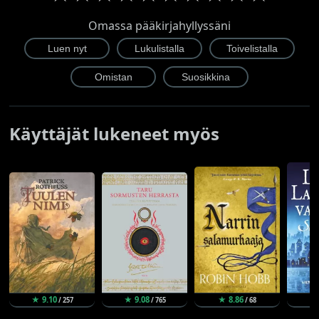
Omassa pääkirjahyllyssäni
Käyttäjät lukeneet myös
★ 9.10
★ 9.08
★ 8.86
★ 
/ 257
/ 765
/ 68