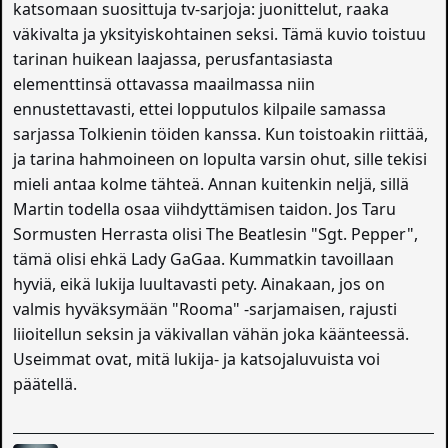
katsomaan suosittuja tv-sarjoja: juonittelut, raaka
väkivalta ja yksityiskohtainen seksi. Tämä kuvio toistuu
tarinan huikean laajassa, perusfantasiasta
elementtinsä ottavassa maailmassa niin
ennustettavasti, ettei lopputulos kilpaile samassa
sarjassa Tolkienin töiden kanssa. Kun toistoakin riittää,
ja tarina hahmoineen on lopulta varsin ohut, sille tekisi
mieli antaa kolme tähteä. Annan kuitenkin neljä, sillä
Martin todella osaa viihdyttämisen taidon. Jos Taru
Sormusten Herrasta olisi The Beatlesin "Sgt. Pepper",
tämä olisi ehkä Lady GaGaa. Kummatkin tavoillaan
hyviä, eikä lukija luultavasti pety. Ainakaan, jos on
valmis hyväksymään "Rooma" -sarjamaisen, rajusti
liioitellun seksin ja väkivallan vähän joka käänteessä.
Useimmat ovat, mitä lukija- ja katsojaluvuista voi
päätellä.