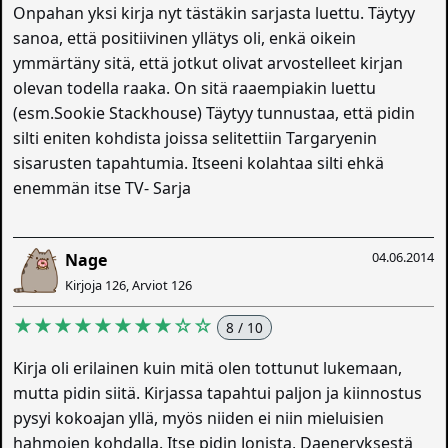
Onpahan yksi kirja nyt tästäkin sarjasta luettu. Täytyy
sanoa, että positiivinen yllätys oli, enkä oikein
ymmärtäny sitä, että jotkut olivat arvostelleet kirjan
olevan todella raaka. On sitä raaempiakin luettu
(esm.Sookie Stackhouse) Täytyy tunnustaa, että pidin
silti eniten kohdista joissa selitettiin Targaryenin
sisarusten tapahtumia. Itseeni kolahtaa silti ehkä
enemmän itse TV- Sarja
04.06.2014
Nage
Kirjoja 126, Arviot 126
★★★★★★★★☆☆
8 / 10
Kirja oli erilainen kuin mitä olen tottunut lukemaan,
mutta pidin siitä. Kirjassa tapahtui paljon ja kiinnostus
pysyi kokoajan yllä, myös niiden ei niin mieluisien
hahmojen kohdalla. Itse pidin Jonista, Daeneryksestä