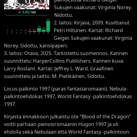
Sukujen vaakunat: Virginia Norey.
★
9.00
/
545
Nidottu.
313
2. laitos: Kirjava, 2009. Kuvittanut
114
Petri Hiltunen. Kartat: Richard
64
21
15
7
3
1
3
4
1
2
3
4
5
6
7
8
9
10
Geiger. Sukujen vaakunat: Virginia
Norey. Sidottu, kansipaperi.
3. laitos: Otava, 2025. Tarkistettu suomennos. Kannen
suunnittelu: HarperCollins Publishers. Kannen kuva:
Larry Rostant. Kartat: Jeffrey L. Ward. Graafinen
suunnittelu ja taitto: M. Pietikäinen. Sidottu.
Locus-palkinto 1997 (paras fantasiaromaani). Nebula-
palkintoehdokas 1997, World Fantasy -palkintoehdokas
1997.
Kirjasta ennakkoon julkaistu ote ”Blood of the Dragon”
voitti parhaan pienoisromaanin Hugon 1997 ja oli
ehdolla sekä Nebulaan että World Fantasy -palkintoon.