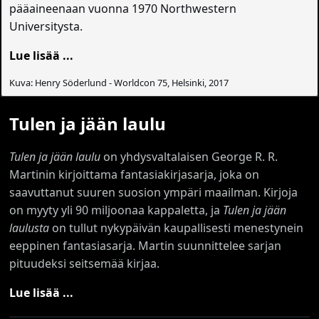
pääaineenaan vuonna 1970 Northwestern
Universitysta.
Lue lisää ...
Kuva: Henry Söderlund - Worldcon 75, Helsinki, 2017
Tulen ja jään laulu
Tulen ja jään laulu
on yhdysvaltalaisen George R. R.
Martinin kirjoittama fantasiakirjasarja, joka on
saavuttanut suuren suosion ympäri maailman. Kirjoja
on myyty yli 90 miljoonaa kappaletta, ja
Tulen ja jään
laulusta
on tullut nykypäivän kaupallisesti menestynein
eeppinen fantasiasarja. Martin suunnittelee sarjan
pituudeksi seitsemää kirjaa.
Lue lisää ...