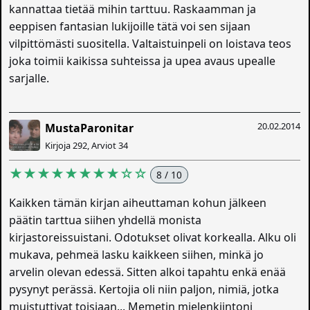
kannattaa tietää mihin tarttuu. Raskaamman ja
eeppisen fantasian lukijoille tätä voi sen sijaan
vilpittömästi suositella. Valtaistuinpeli on loistava teos
joka toimii kaikissa suhteissa ja upea avaus upealle
sarjalle.
20.02.2014
MustaParonitar
Kirjoja 292, Arviot 34
★★★★★★★★☆☆
8 / 10
Kaikken tämän kirjan aiheuttaman kohun jälkeen
päätin tarttua siihen yhdellä monista
kirjastoreissuistani. Odotukset olivat korkealla. Alku oli
mukava, pehmeä lasku kaikkeen siihen, minkä jo
arvelin olevan edessä. Sitten alkoi tapahtu enkä enää
pysynyt perässä. Kertojia oli niin paljon, nimiä, jotka
muistuttivat toisiaan... Memetin mielenkiintoni