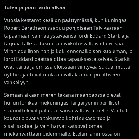
Tulen ja jään laulu alkaa
Vuosia kestänyt kesä on päättymässä, kun kuningas
Robert Baratheon saapuu pohjoiseen Talvivaaraan
tapaamaan vanhaa ystäväänsä lordi Eddard Starkia ja
tarjoaa tälle valtakunnan vaikutusvaltaisinta virkaa.
Viran edellinen haltija koki ennenaikaisen kuoleman, ja
lordi Eddard päättää ottaa tapauksesta selvää. Starkit
ovat karua ja omissa oloissaan viihtyvää sukua, mutta
nyt he ajautuvat mukaan valtakunnan poliittiseen
vehkeilyyn.
Samaan aikaan meren takana maanpaossa olevat
hullun lohikäärmekuningas Targaryenin perilliset
suunnittelevat paluuta isänsä valtaistuimelle. Vanhat
kaunat ajavat valtakuntaa kohti sekasortoa ja
sisällissotaa, ja vain harvat katsovat omaa
miekanvarttaan pidemmälle. Etelän lämmössä on