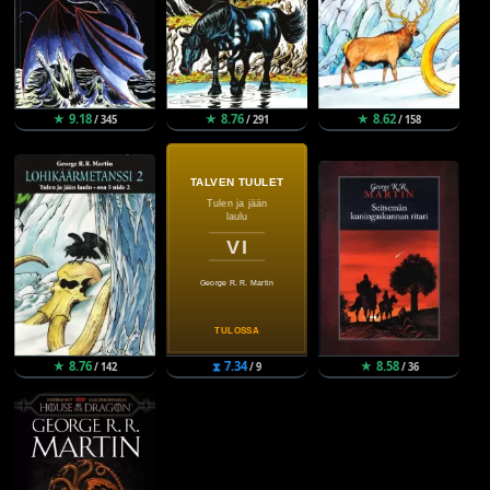
★ 9.18
★ 8.76
★ 8.62
/ 345
/ 291
/ 158
★ 8.76
⧗ 7.34
★ 8.58
/ 142
/ 9
/ 36