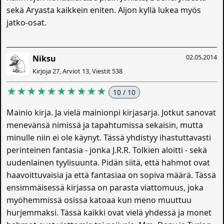
sekä Aryasta kaikkein eniten. Aijon kyllä lukea myös
jatko-osat.
02.05.2014
Niksu
Kirjoja 27, Arviot 13, Viestit 538
★★★★★★★★★★
10 / 10
Mainio kirja. Ja vielä mainionpi kirjasarja. Jotkut sanovat
menevänsä nimissä ja tapahtumissa sekaisin, mutta
minulle niin ei ole käynyt. Tässä yhdistyy ihastuttavasti
perinteinen fantasia - jonka J.R.R. Tolkien aloitti - sekä
uudenlainen tyylisuunta. Pidän siitä, että hahmot ovat
haavoittuvaisia ja että fantasiaa on sopiva määrä. Tässä
ensimmäisessä kirjassa on parasta viattomuus, joka
myöhemmissä osissa katoaa kun meno muuttuu
hurjemmaksi. Tässä kaikki ovat vielä yhdessä ja monet