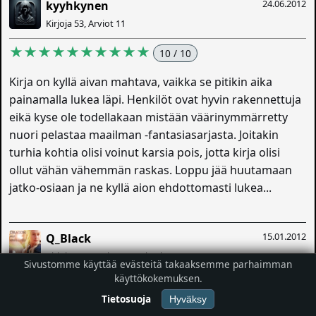
24.06.2012
kyyhkynen
Kirjoja 53, Arviot 11
★★★★★★★★★★
10 / 10
Kirja on kyllä aivan mahtava, vaikka se pitikin aika
painamalla lukea läpi. Henkilöt ovat hyvin rakennettuja
eikä kyse ole todellakaan mistään väärinymmärretty
nuori pelastaa maailman -fantasiasarjasta. Joitakin
turhia kohtia olisi voinut karsia pois, jotta kirja olisi
ollut vähän vähemmän raskas. Loppu jää huutamaan
jatko-osiaan ja ne kyllä aion ehdottomasti lukea...
15.01.2012
Q_Black
Kirjoja 293, Arviot 286, Viestit 117
Sivustomme käyttää evästeitä takaaksemme parhaimman
käyttökokemuksen.
★★★★★★☆☆☆☆
6 / 10
Tietosuoja
Hyväksy
Häpeäkseni täytyy myöntää, että en saanut luettua tätä