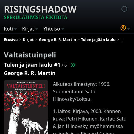
RISINGSHADOW
SPEKULATIIVISTA FIKTIOTA
Koti
Kirjat
Yhteisö
Etusivu
Kirjat
George R. R. Martin
Tulen ja jään laulu
Valtais
Valtaistuinpeli
Tulen ja jään laulu #1
/ 6
George R. R. Martin
Alkuteos ilmestynyt 1996.
Suomentanut Satu
Hlinovsky/Loitsu.
1. laitos: Kirjava, 2003. Kannen
kuva: Petri Hiltunen. Kartat: Satu
& Jan Hlinovsky, myöhemmissä
painoksissa Richard Geiger.