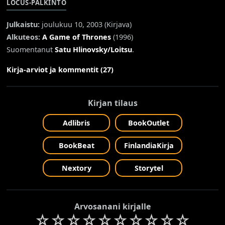
LOCUS-PALKINTO
Julkaistu:
joulukuu 10, 2003 (
Kirjava
)
Alkuteos:
A Game of Thrones
(1996)
Suomentanut
Satu Hlinovsky/Loitsu
.
Kirja-arviot ja kommentit (27)
Kirjan tilaus
Adlibris
BookOutlet
BookBeat
FinlandiaKirja
Nextory
Storytel
Arvosanani kirjalle
☆
☆
☆
☆
☆
☆
☆
☆
☆
☆