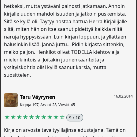
hetkeksi, mutta ystäväni painosti jatkamaan. Annoin
kirjalle uuden mahdollisuuden ja jatkoin puskemista.
Sitä se kyllä oli. Täytyy nostaa hattua Herra Kirjailijalle
siitä, miten hän on itse saanut pidettyä kaikkia niitä
naruja hyppysissään. Luin kirjan loppuun, ja yllättäen
halusinkin lisää. Jännä juttu... Pidin kirjasta sittenkin,
melko paljon. Henkilöt olivat TODELLA kiehtovia ja
mielenkiintoisia. Joitakin juonenkäänteitä ja
yksityiskohtia olisi kyllä saanut karsia, mutta
suosittelen.
16.02.2014
Taru Väyrynen
Kirjoja 197, Arviot 28, Viestit 45
★★★★★★★★★☆
9 / 10
Kirja on arvosteltava tyylilajinsa edustajana. Tämä on