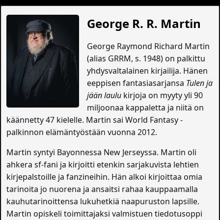
George R. R. Martin
George Raymond Richard Martin
(alias GRRM, s. 1948) on palkittu
yhdysvaltalainen kirjailija. Hänen
eeppisen fantasiasarjansa
Tulen ja
jään laulu
kirjoja on myyty yli 90
miljoonaa kappaletta ja niitä on
käännetty 47 kielelle. Martin sai World Fantasy -
palkinnon elämäntyöstään vuonna 2012.
Martin syntyi Bayonnessa New Jerseyssa. Martin oli
ahkera sf-fani ja kirjoitti etenkin sarjakuvista lehtien
kirjepalstoille ja fanzineihin. Hän alkoi kirjoittaa omia
tarinoita jo nuorena ja ansaitsi rahaa kauppaamalla
kauhutarinoittensa lukuhetkiä naapuruston lapsille.
Martin opiskeli toimittajaksi valmistuen tiedotusoppi