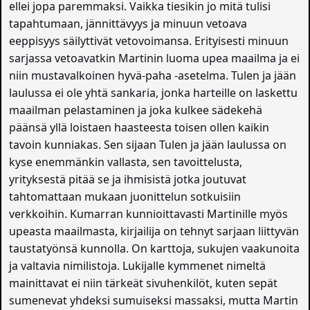
ellei jopa paremmaksi. Vaikka tiesikin jo mitä tulisi
tapahtumaan, jännittävyys ja minuun vetoava
eeppisyys säilyttivät vetovoimansa. Erityisesti minuun
sarjassa vetoavatkin Martinin luoma upea maailma ja ei
niin mustavalkoinen hyvä-paha -asetelma. Tulen ja jään
laulussa ei ole yhtä sankaria, jonka harteille on laskettu
maailman pelastaminen ja joka kulkee sädekehä
päänsä yllä loistaen haasteesta toisen ollen kaikin
tavoin kunniakas. Sen sijaan Tulen ja jään laulussa on
kyse enemmänkin vallasta, sen tavoittelusta,
yrityksestä pitää se ja ihmisistä jotka joutuvat
tahtomattaan mukaan juonittelun sotkuisiin
verkkoihin. Kumarran kunnioittavasti Martinille myös
upeasta maailmasta, kirjailija on tehnyt sarjaan liittyvän
taustatyönsä kunnolla. On karttoja, sukujen vaakunoita
ja valtavia nimilistoja. Lukijalle kymmenet nimeltä
mainittavat ei niin tärkeät sivuhenkilöt, kuten sepät
sumenevat yhdeksi sumuiseksi massaksi, mutta Martin