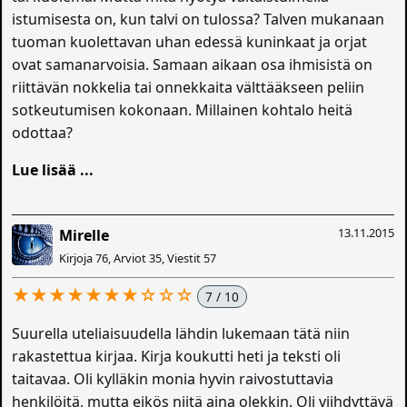
istumisesta on, kun talvi on tulossa? Talven mukanaan
tuoman kuolettavan uhan edessä kuninkaat ja orjat
ovat samanarvoisia. Samaan aikaan osa ihmisistä on
riittävän nokkelia tai onnekkaita välttääkseen peliin
sotkeutumisen kokonaan. Millainen kohtalo heitä
odottaa?
Lue lisää ...
13.11.2015
Mirelle
Kirjoja 76, Arviot 35, Viestit 57
★★★★★★★☆☆☆
7 / 10
Suurella uteliaisuudella lähdin lukemaan tätä niin
rakastettua kirjaa. Kirja koukutti heti ja teksti oli
taitavaa. Oli kylläkin monia hyvin raivostuttavia
henkilöitä, mutta eikös niitä aina olekkin. Oli viihdyttävä