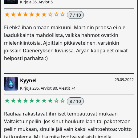
Kirjoja 35, Arviot 5
★★★★★★★☆☆☆
7 / 10
Ei ehkä ihan omaan makuuni. Martinin proosa ei ole
laadukkainta mahdollista, vaikka hahmot ovatkin
mielenkiintoisia. Ajoittain pitkäveteinen, varsinkin
joissain Daeneryksen luvuissa. Aryan kappaleet olivat
helposti parhaita :)
25.09.2022
Kyynel
Kirjoja 235, Arviot 80, Viestit 74
★★★★★★★★☆☆
8 / 10
Rauhaa rakastavat ihmiset tempautuvat mukaan
Valtaistuinpeliin. Jos sinut houkutellaan tai pakotetaan
peliin mukaan, sinulle jää vain kaksi vaihtoehtoa: voitto
tai kuolema. Mutta mitä hyötyä valtaistuimella