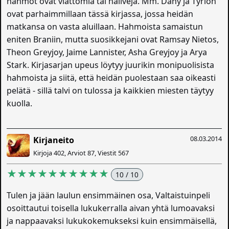
hahmot ovat viattomia tai naiiveja. Mm. Dany ja Tyrion
ovat parhaimmillaan tässä kirjassa, jossa heidän
matkansa on vasta aluillaan. Hahmoista samaistun
eniten Braniin, mutta suosikkejani ovat Ramsay Nietos,
Theon Greyjoy, Jaime Lannister, Asha Greyjoy ja Arya
Stark. Kirjasarjan upeus löytyy juurikin monipuolisista
hahmoista ja siitä, että heidän puolestaan saa oikeasti
pelätä - sillä talvi on tulossa ja kaikkien miesten täytyy
kuolla.
08.03.2014
Kirjaneito
Kirjoja 402, Arviot 87, Viestit 567
★★★★★★★★★★
10 / 10
Tulen ja jään laulun ensimmäinen osa, Valtaistuinpeli
osoittautui toisella lukukerralla aivan yhtä lumoavaksi
ja nappaavaksi lukukokemukseksi kuin ensimmäisellä,