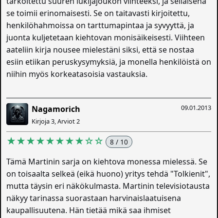
tarkoitettu suuren lukijajoukon viihteeksi, ja sellaisena
se toimii erinomaisesti. Se on taitavasti kirjoitettu,
henkilöhahmoissa on tarttumapintaa ja syvyyttä, ja
juonta kuljetetaan kiehtovan monisäikeisesti. Viihteen
aateliin kirja nousee mielestäni siksi, että se nostaa
esiin etiikan peruskysymyksiä, ja monella henkilöistä on
niihin myös korkeatasoisia vastauksia.
09.01.2013
Nagamorich
Kirjoja 3, Arviot 2
★★★★★★★★☆☆
8 / 10
Tämä Martinin sarja on kiehtova monessa mielessä. Se
on toisaalta selkeä (eikä huono) yritys tehdä "Tolkienit",
mutta täysin eri näkökulmasta. Martinin televisiotausta
näkyy tarinassa suorastaan harvinaislaatuisena
kaupallisuutena. Hän tietää mikä saa ihmiset