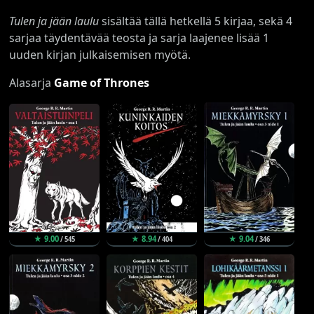
Tulen ja jään laulu
sisältää tällä hetkellä 5 kirjaa, sekä 4
sarjaa täydentävää teosta ja sarja laajenee lisää 1
uuden kirjan julkaisemisen myötä.
Alasarja
Game of Thrones
★ 9.00
★ 8.94
★ 9.04
/ 545
/ 404
/ 346