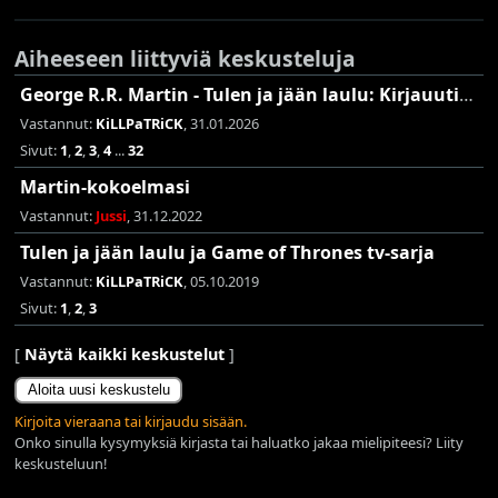
Aiheeseen liittyviä keskusteluja
George R.R. Martin - Tulen ja jään laulu: Kirjauutisia
Vastannut:
KiLLPaTRiCK
, 31.01.2026
Sivut:
1
,
2
,
3
,
4
...
32
Martin-kokoelmasi
Vastannut:
Jussi
, 31.12.2022
Tulen ja jään laulu ja Game of Thrones tv-sarja
Vastannut:
KiLLPaTRiCK
, 05.10.2019
Sivut:
1
,
2
,
3
[
Näytä kaikki keskustelut
]
Aloita uusi keskustelu
Kirjoita vieraana tai kirjaudu sisään.
Onko sinulla kysymyksiä kirjasta tai haluatko jakaa mielipiteesi? Liity
keskusteluun!