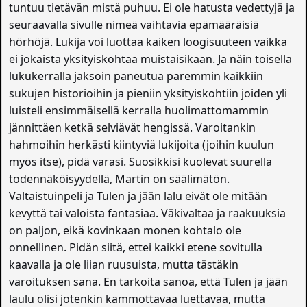
tuntuu tietävän mistä puhuu. Ei ole hatusta vedettyjä ja
seuraavalla sivulle nimeä vaihtavia epämääräisiä
hörhöjä. Lukija voi luottaa kaiken loogisuuteen vaikka
ei jokaista yksityiskohtaa muistaisikaan. Ja näin toisella
lukukerralla jaksoin paneutua paremmin kaikkiin
sukujen historioihin ja pieniin yksityiskohtiin joiden yli
luisteli ensimmäisellä kerralla huolimattomammin
jännittäen ketkä selviävät hengissä. Varoitankin
hahmoihin herkästi kiintyviä lukijoita (joihin kuulun
myös itse), pidä varasi. Suosikkisi kuolevat suurella
todennäköisyydellä, Martin on säälimätön.
Valtaistuinpeli ja Tulen ja jään lalu eivät ole mitään
kevyttä tai valoista fantasiaa. Väkivaltaa ja raakuuksia
on paljon, eikä kovinkaan monen kohtalo ole
onnellinen. Pidän siitä, ettei kaikki etene sovitulla
kaavalla ja ole liian ruusuista, mutta tästäkin
varoituksen sana. En tarkoita sanoa, että Tulen ja jään
laulu olisi jotenkin kammottavaa luettavaa, mutta