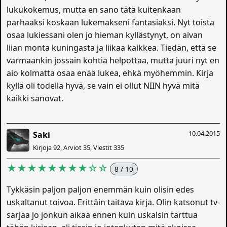
lukukokemus, mutta en sano tätä kuitenkaan
parhaaksi koskaan lukemakseni fantasiaksi. Nyt toista
osaa lukiessani olen jo hieman kyllästynyt, on aivan
liian monta kuningasta ja liikaa kaikkea. Tiedän, että se
varmaankin jossain kohtia helpottaa, mutta juuri nyt en
aio kolmatta osaa enää lukea, ehkä myöhemmin. Kirja
kyllä oli todella hyvä, se vain ei ollut NIIN hyvä mitä
kaikki sanovat.
10.04.2015
Saki
Kirjoja 92, Arviot 35, Viestit 335
★★★★★★★★☆☆
8 / 10
Tykkäsin paljon paljon enemmän kuin olisin edes
uskaltanut toivoa. Erittäin taitava kirja. Olin katsonut tv-
sarjaa jo jonkun aikaa ennen kuin uskalsin tarttua