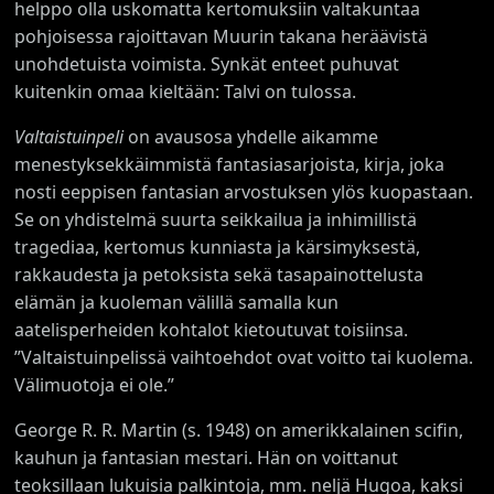
helppo olla uskomatta kertomuksiin valtakuntaa
pohjoisessa rajoittavan Muurin takana heräävistä
unohdetuista voimista. Synkät enteet puhuvat
kuitenkin omaa kieltään: Talvi on tulossa.
Valtaistuinpeli
on avausosa yhdelle aikamme
menestyksekkäimmistä fantasiasarjoista, kirja, joka
nosti eeppisen fantasian arvostuksen ylös kuopastaan.
Se on yhdistelmä suurta seikkailua ja inhimillistä
tragediaa, kertomus kunniasta ja kärsimyksestä,
rakkaudesta ja petoksista sekä tasapainottelusta
elämän ja kuoleman välillä samalla kun
aatelisperheiden kohtalot kietoutuvat toisiinsa.
”Valtaistuinpelissä vaihtoehdot ovat voitto tai kuolema.
Välimuotoja ei ole.”
George R. R. Martin (s. 1948) on amerikkalainen scifin,
kauhun ja fantasian mestari. Hän on voittanut
teoksillaan lukuisia palkintoja, mm. neljä Hugoa, kaksi