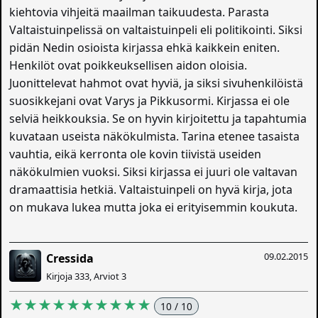
kiehtovia vihjeitä maailman taikuudesta. Parasta
Valtaistuinpelissä on valtaistuinpeli eli politikointi. Siksi
pidän Nedin osioista kirjassa ehkä kaikkein eniten.
Henkilöt ovat poikkeuksellisen aidon oloisia.
Juonittelevat hahmot ovat hyviä, ja siksi sivuhenkilöistä
suosikkejani ovat Varys ja Pikkusormi. Kirjassa ei ole
selviä heikkouksia. Se on hyvin kirjoitettu ja tapahtumia
kuvataan useista näkökulmista. Tarina etenee tasaista
vauhtia, eikä kerronta ole kovin tiivistä useiden
näkökulmien vuoksi. Siksi kirjassa ei juuri ole valtavan
dramaattisia hetkiä. Valtaistuinpeli on hyvä kirja, jota
on mukava lukea mutta joka ei erityisemmin koukuta.
09.02.2015
Cressida
Kirjoja 333, Arviot 3
★★★★★★★★★★
10 / 10