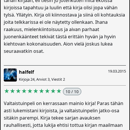
tähän kirjaan, eli tiesin jo jotenkuten mitä ekoissa
kirjoissa tapahtuu ja luulin että kirja olisi jopa vähän
tylsä. Yllätyin. Kirja oli kiinnostava ja siinä oli kohtauksia
joita telkkarissa ei ole näytetty ollenkaan. Ihana
raakuus, mielenkiintoisuus ja aivan parhaat
juonenkäänteet tekivät tästä erittäin hyvän ja hyvin
kiehtovan kokonaisuuden. Aion vielä joskus lukea
seuraavatkin osat.
19.03.2015
halfelf
Kirjoja 24, Arviot 3, Viestit 2
★★★★★★★★★★
10 / 10
Valtaistuinpeli on kerrassaan mainio kirja! Paras tähän
asti lukemistani kirjoista, ja valtaistuinpelin jatko-osa
sitäkin parempi. Kirja tekee sarjan avauksen
rauhallisesti, jotta lukija ehtisi tottua kirjan maailmaan