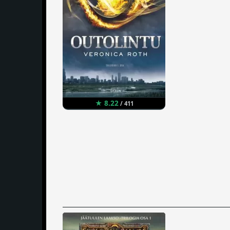
★ 8.22
/ 411