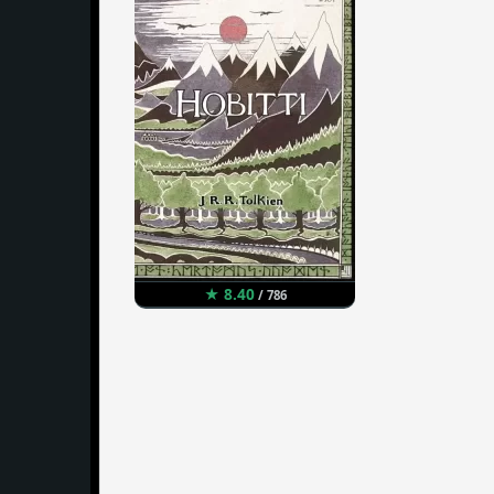
★ 8.40
/ 786