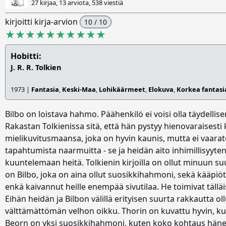
27 kirjaa, 13 arviota,
538 viestiä
kirjoitti kirja-arvion
10 / 10
★★★★★★★★★★
Hobitti:
J. R. R. Tolkien
1973 |
Fantasia
,
Keski-Maa
,
Lohikäärmeet
,
Elokuva
,
Korkea fantasi
Bilbo on loistava hahmo. Päähenkilö ei voisi olla täydelli
Rakastan Tolkienissa sitä, että hän pystyy hienovaraisesti 
mielikuvitusmaansa, joka on hyvin kaunis, mutta ei vaarato
tapahtumista naarmuitta - se ja heidän aito inhimillisyyten
kuuntelemaan heitä. Tolkienin kirjoilla on ollut minuun suu
on Bilbo, joka on aina ollut suosikkihahmoni, sekä kääpi
enkä kaivannut heille enempää sivutilaa. He toimivat täll
Eihän heidän ja Bilbon välillä erityisen suurta rakkautta o
välttämättömän velhon oikku. Thorin on kuvattu hyvin, ku
Beorn on yksi suosikkihahmoni, kuten koko kohtaus hänen 