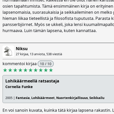
hurmaamaan ihmiset. Kaikessa en ole ollut hänen kanss
osien tapahtumista. Tämä ensimmäinen kirja on erityinen 
lapsenomaisia, suorasukaisia ja seikkaileminen on melko p
hieman liikaa tieteellistä ja filosofista tuputusta. Parasta 
pansserbjörnet. Myös se ukkeli, joka lensi kuumailmapallol
hurmaava. Luin tämän lapsena, kuten kannattaa.
Niksu
27 kirjaa, 13 arviota,
538 viestiä
kommentoi kirjaa
10 / 10
★★★★★★★★★★
Lohikäärmeellä ratsastaja
Cornelia Funke
2005 |
Fantasia
,
Lohikäärmeet
,
Nuortenkirjallisuus
,
Seikkailu
En voi sanoin kuvata, kuinka tätä kirjaa lapsena rakastin. L