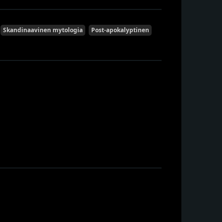
Skandinaavinen mytologia
Post-apokalyptinen