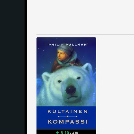
★ 8.10
/ 438