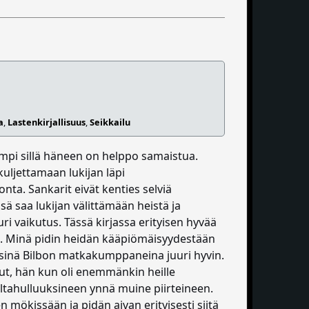
a
,
Lastenkirjallisuus
,
Seikkailu
sempi sillä häneen on helppo samaistua.
kuljettamaan lukijan läpi
nta. Sankarit eivät kenties selviä
sä saa lukijan välittämään heistä ja
ri vaikutus. Tässä kirjassa erityisen hyvää
öt. Minä pidin heidän kääpiömäisyydestään
äisinä Bilbon matkakumppaneina juuri hyvin.
llut, hän kun oli enemmänkin heille
ltahulluuksineen ynnä muine piirteineen.
mökissään ja pidän aivan erityisesti siitä