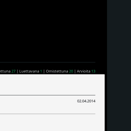
ettuna
27
| Luettavana
1
| Omistettuna
20
| Arvioita
13
02.04.2014