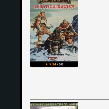
★ 7.24
/ 207