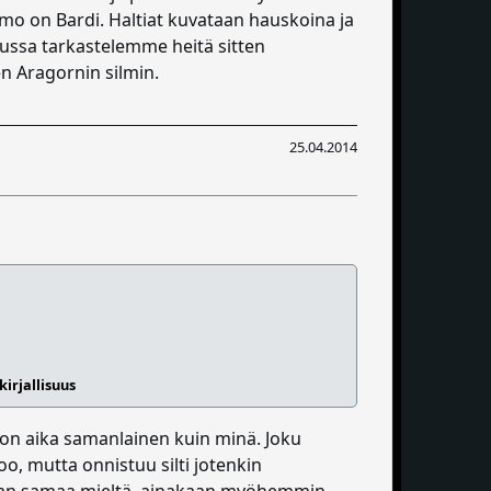
hmo on Bardi. Haltiat kuvataan hauskoina ja
Tarussa tarkastelemme heitä sitten
 Aragornin silmin.
25.04.2014
irjallisuus
n on aika samanlainen kuin minä. Joku
oo, mutta onnistuu silti jotenkin