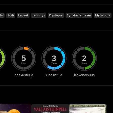
ilu
Scifi
Lapset
Jännitys
Dystopia
Synkkä fantasia
Mytologia
5
3
2
Taso
Taso
Taso
Keskustelija
Osallistuja
Kokonaisuus