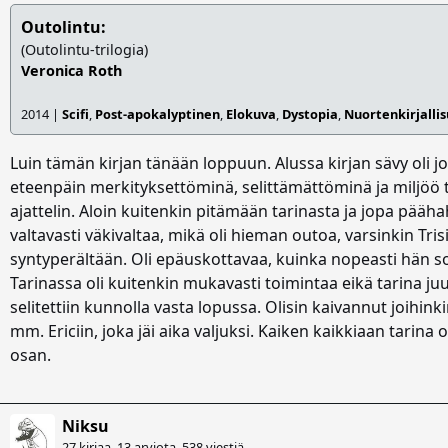
Outolintu:
(Outolintu-trilogia)
Veronica Roth
2014 |
Scifi
,
Post-apokalyptinen
,
Elokuva
,
Dystopia
,
Nuortenkirjalli
Luin tämän kirjan tänään loppuun. Alussa kirjan sävy oli j
eteenpäin merkityksettöminä, selittämättöminä ja miljöö tu
ajattelin. Aloin kuitenkin pitämään tarinasta ja jopa päähah
valtavasti väkivaltaa, mikä oli hieman outoa, varsinkin Tris
syntyperältään. Oli epäuskottavaa, kuinka nopeasti hän 
Tarinassa oli kuitenkin mukavasti toimintaa eikä tarina ju
selitettiin kunnolla vasta lopussa. Olisin kaivannut joihin
mm. Ericiin, joka jäi aika valjuksi. Kaiken kaikkiaan tarina o
osan.
Niksu
27 kirjaa, 13 arviota,
538 viestiä