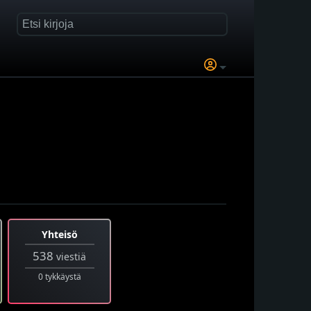
Yhteisö
538
viestiä
0 tykkäystä