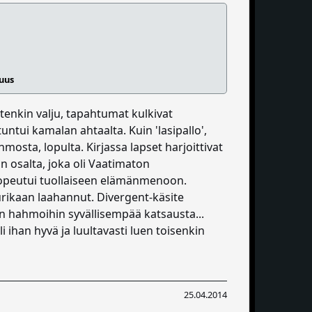
suus
otenkin valju, tapahtumat kulkivat
ntui kamalan ahtaalta. Kuin 'lasipallo',
mosta, lopulta. Kirjassa lapset harjoittivat
in osalta, joka oli Vaatimaton
sopeutui tuollaiseen elämänmenoon.
urikaan laahannut. Divergent-käsite
kin hahmoihin syvällisempää katsausta...
li ihan hyvä ja luultavasti luen toisenkin
25.04.2014