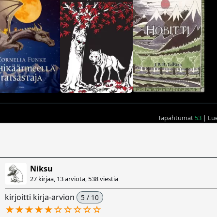
Tapahtumat
53
| Lu
Niksu
27 kirjaa, 13 arviota,
538 viestiä
kirjoitti kirja-arvion
5 / 10
★★★★★
☆
☆
☆
☆
☆