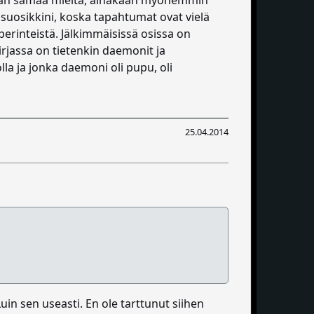
aan samaa mieltä, ainakaan myöhemmin
suosikkini, koska tapahtumat ovat vielä
erinteistä. Jälkimmäisissä osissa on
kirjassa on tietenkin daemonit ja
la ja jonka daemoni oli pupu, oli
25.04.2014
uin sen useasti. En ole tarttunut siihen