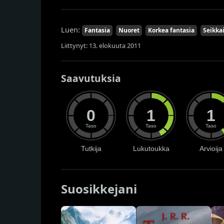
Luen:
Fantasia
Nuoret
Korkea fantasia
Seikka
Liittynyt: 13. elokuuta 2011
Saavutuksia
0
1
1
Taso
Taso
Taso
Tutkija
Lukutoukka
Arvioija
Suosikkejani