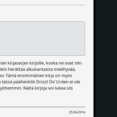
 kirjasarjan kirjoille, koska ne ovat niin
enkin herättää alkukantaista mielihyvää,
nor. Tämä ensimmäinen kirja on myös
ä tässä päähenkilö Drizzt Do´Urden ei ole
öhemmin. Näitä kirjoja voi lukea siis
25.04.2014