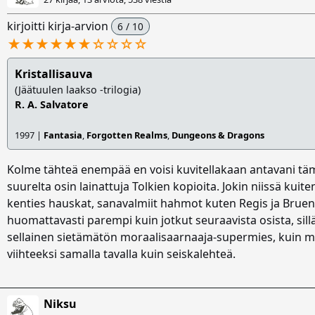
kirjoitti kirja-arvion
6 / 10
★★★★★★
☆
☆
☆
☆
Kristallisauva
(Jäätuulen laakso -trilogia)
R. A. Salvatore
1997 |
Fantasia
,
Forgotten Realms
,
Dungeons & Dragons
Kolme tähteä enempää en voisi kuvitellakaan antavani tämän
suurelta osin lainattuja Tolkien kopioita. Jokin niissä kuit
kenties hauskat, sanavalmiit hahmot kuten Regis ja Brue
huomattavasti parempi kuin jotkut seuraavista osista, sill
sellainen sietämätön moraalisaarnaaja-supermies, kuin my
viihteeksi samalla tavalla kuin seiskalehteä.
Niksu