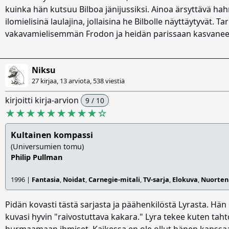
kuinka hän kutsuu Bilboa jänijussiksi. Ainoa ärsyttävä ha
ilomielisinä laulajina, jollaisina he Bilbolle näyttäytyvät. 
vakavamielisemmän Frodon ja heidän parissaan kasvaneen
Niksu
27 kirjaa, 13 arviota,
538 viestiä
kirjoitti kirja-arvion
9 / 10
★★★★★★★★★
☆
Kultainen kompassi
(Universumien tomu)
Philip Pullman
1996 |
Fantasia
,
Noidat
,
Carnegie-mitali
,
TV-sarja
,
Elokuva
,
Nuortenk
Pidän kovasti tästä sarjasta ja päähenkilöstä Lyrasta. Hä
kuvasi hyvin "raivostuttava kakara." Lyra tekee kuten taht