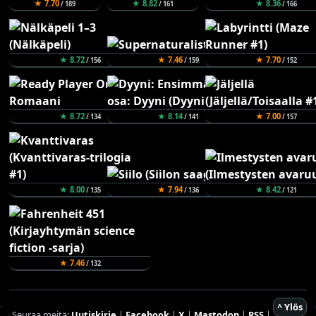
★ 7.70
★ 8.82
★ 8.36
/ 189
/ 161
/ 166
★ 8.72
★ 7.46
★ 7.70
/ 156
/ 159
/ 152
★ 8.72
★ 8.14
★ 7.00
/ 134
/ 141
/ 157
★ 8.00
★ 7.94
★ 8.42
/ 135
/ 136
/ 121
★ 7.46
/ 132
^ Ylös
Seuraa meitä:
Uutiskirje
|
Facebook
|
X
|
Mastodon
|
RSS
|