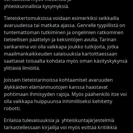
yhteiskunnallisia kysymyksiä.
Tieteiskertomuksissa voidaan esimerkiksi seikkailla
avaruudessa tai matkata ajassa. Genrelle tyypillistä on
tuntemattoman tutkiminen ja ongelmien ratkominen
tieteellisen päättelyn ja keksintöjen avulla. Tarinan
sankareina voi olla vaikkapa joukko tutkijoita, jotka
maailmankaikkeuden salaisuuksia kartoittaessaan
saattavat toisaalta kohdata myös oman käsityskykynsä
ylittäviä ilmiöitä.
Joissain tieteistarinoissa kohtaamiset avaruuden
älykkäiden elämänmuotojen kanssa haastavat
pohtimaan ihmisyyden rajoja. Myös päähenkilö itse voi
olla vaikkapa huippuunsa inhimilliseksi kehitetty
robotti.
Erilaisia tulevaisuuksia ja yhteiskuntajärjestelmiä
tarkastellessaan kirjailija voi myös esittää kritiikkiä