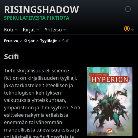
RISINGSHADOW
SPEKULATIIVISTA FIKTIOTA
Koti
Kirjat
Yhteisö
Etusivu
Kirjat
Tyylilajit
Scifi
Scifi
Tieteiskirjallisuus eli science
fiction on kirjallisuuden tyylilaji,
joka tarkastelee tieteellisen ja
teknologisen kehityksen
vaikutuksia yhteiskuntaan,
ympäristöön ja ihmisyyteen. Scifi
esittelee näkymiä erilaisista
enemmän tai vähemmän
mahdollisista tulevaisuuksista ja
voi käsitellä myös filosofisia ja