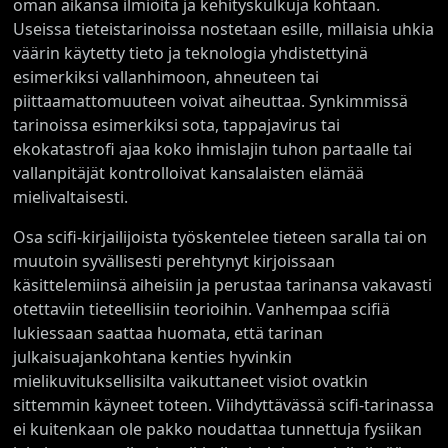
oman aikansa ilmiöitä ja kehityskulkuja kohtaan.
Useissa tieteistarinoissa nostetaan esille, millaisia uhkia
väärin käytetty tieto ja teknologia yhdistettyinä
esimerkiksi vallanhimoon, ahneuteen tai
piittaamattomuuteen voivat aiheuttaa. Synkimmissä
tarinoissa esimerkiksi sota, tappajavirus tai
ekokatastrofi ajaa koko ihmislajin tuhon partaalle tai
vallanpitäjät kontrolloivat kansalaisten elämää
mielivaltaisesti.
Osa scifi-kirjailijoista työskentelee tieteen saralla tai on
muutoin syvällisesti perehtynyt kirjoissaan
käsittelemiinsä aiheisiin ja perustaa tarinansa vakavasti
otettaviin tieteellisiin teorioihin. Vanhempaa scifiä
lukiessaan saattaa huomata, että tarinan
julkaisuajankohtana kenties hyvinkin
mielikuvituksellisilta vaikuttaneet visiot ovatkin
sittemmin käyneet toteen. Viihdyttävässä scifi-tarinassa
ei kuitenkaan ole pakko noudattaa tunnettuja fysiikan