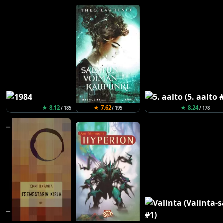
★ 8.12
★ 7.62
★ 8.24
/ 185
/ 195
/ 178