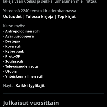
lakeja vaan utelias ja seikkailunhaluinen mieli riittää.
Yhteensä 2240 teosta kirjatietokannassa.
Uutuudet
|
Tulossa kirjoja
|
Top kirjat
Katso myös:
-
Antropologinen scifi
-
Avaruusooppera
-
Dystopia
-
Kova scifi
-
Kyberpunk
-
Proto-SF
-
Sotilasscifi
-
Tulevaisuuden sota
-
Utopia
-
Yhteiskunnallinen scifi
Näytä:
Kaikki tyylilajit
Julkaisut vuosittain