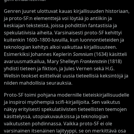
Genren juuret ulottuvat kauas kirjallisuuden historiaan,
ja proto-SF:n elementtejä voi löytää jo antiikin ja
keskiajan teksteistä, joissa pohdittiin fantastisia ja
spekulatiivisia aiheita. Varsinaisesti proto-SF kehittyi
kuitenkin 1600–1800-luvuilla, kun luonnontieteiden ja
teknologian kehitys alkoi vaikuttaa kirjallisuuteen.
Esimerkiksi Johannes Keplerin
Somnium
(1634) käsitteli
avaruusmatkailua, Mary Shelleyn
Frankenstein
(1818)
yhdisti tieteen ja fiktion, ja Jules Vernen sekä H.G.
Wellsin teokset esittelivät uusia tieteellisiä keksintöjä ja
niiden mahdollisia seurauksia.
Proto-SF toimi pohjana modernille tieteiskirjallisuudelle
ja inspiroi myöhempiä scifi-kirjailijoita. Sen vaikutus
näkyy erityisesti spekulatiivisten tieteellisten teemojen
käsittelyssä, utopiakuvauksissa ja teknologian
vaikutusten pohdinnassa. Vaikka proto-SF ei ole
varsinainen itsenäinen lajityyppi, se on merkittävä osa