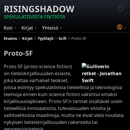
RISINGSHADOW
SPEKULATIIVISTA FIKTIOTA
Koti
Kirjat
Yhteisö
Etusivu
Kirjat
Tyylilajit
Scifi
Proto-SF
Proto-SF
Proto-SF (proto-science fiction)
on tieteiskirjallisuuden esiaste,
joka kattaa varhaiset teokset,
joissa esiintyy spekulatiivisia tieteellisiä ja teknologisia
teemoja ennen kuin science fiction vakiintui omaksi
kirjallisuuslajikseen. Proto-SF:n tarinat sisältävät usein
tieteellisiä innovaatioita, tulevaisuuden visioita ja
vaihtoehtoisia maailmoja, mutta ne eivät vielä noudata
nykyisen tieteiskirjallisuuden rakenteita tai
genremääritelmiä.