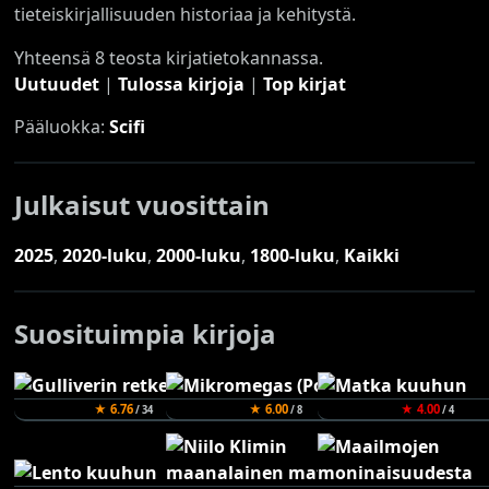
tieteiskirjallisuuden historiaa ja kehitystä.
Yhteensä 8 teosta kirjatietokannassa.
Uutuudet
|
Tulossa kirjoja
|
Top kirjat
Pääluokka:
Scifi
Julkaisut vuosittain
2025
,
2020-luku
,
2000-luku
,
1800-luku
,
Kaikki
Suosituimpia kirjoja
★ 6.76
★ 6.00
★ 4.00
/ 34
/ 8
/ 4