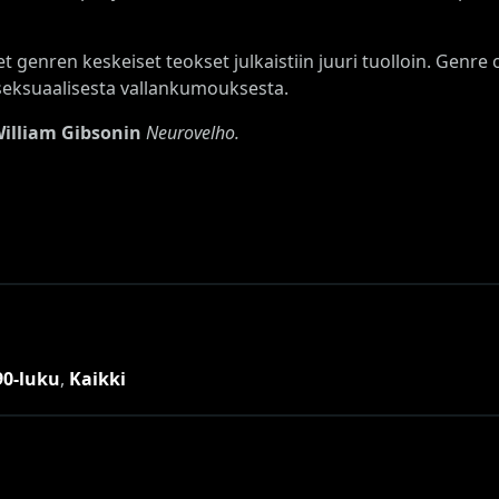
et genren keskeiset teokset julkaistiin juuri tuolloin. Genre
seksuaalisesta vallankumouksesta.
illiam Gibsonin
Neurovelho.
90-luku
,
Kaikki