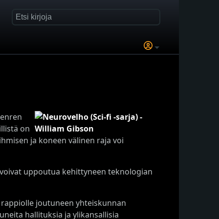
 Genren
llistä on
 ihmisen ja koneen välinen raja voi
t voivat uppoutua kehittyneen teknologian
u rappiolle joutuneen yhteiskunnan
eita hallituksia ja ylikansallisia