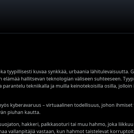
joka tyypillisesti kuvaa synkkää, urbaania lähitulevaisuutta.
en elämää hallitsevan teknologian väliseen suhteeseen. Tyypi
antelu tekniikalla ja muilla keinotekoisilla osilla, jolloin
myös kyberavaruus – virtuaalinen todellisuus, johon ihmise
ävän piuhan kautta.
insuojaton, hakkeri, palkkasoturi tai muu hahmo, joka liikku
naa vallanpitäjiä vastaan, kun hahmot taistelevat korruptoitun