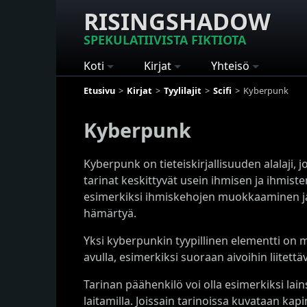
RISINGSHADOW
SPEKULATIIVISTA FIKTIOTA
Koti
Kirjat
Yhteisö
Etusivu
Kirjat
Tyylilajit
Scifi
Kyberpunk
Kyberpunk
Kyberpunk on tieteiskirjallisuuden alalaji, 
tarinat keskittyvät usein ihmisen ja ihmist
esimerkiksi ihmiskehojen muokkaaminen ja par
hämärtyä.
Yksi kyberpunkin tyypillinen elementti on 
avulla, esimerkiksi suoraan aivoihin liitett
Tarinan päähenkilö voi olla esimerkiksi la
laitamilla. Joissain tarinoissa kuvataan kapi