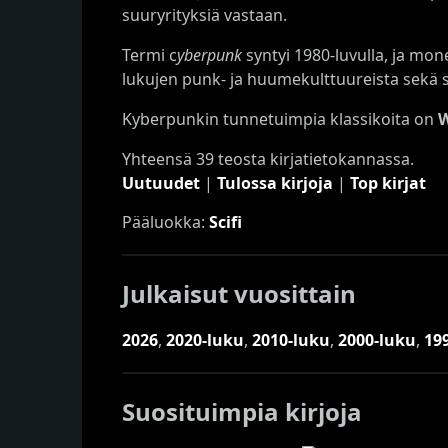
suuryrityksiä vastaan.
Termi c
yberpunk
syntyi 1980-luvulla, ja mon
lukujen punk- ja huumekulttuureista sekä 
Kyberpunkin tunnetuimpia klassikoita on
W
Yhteensä 39 teosta kirjatietokannassa.
Uutuudet
|
Tulossa kirjoja
|
Top kirjat
Pääluokka:
Scifi
Julkaisut vuosittain
2026
,
2020-luku
,
2010-luku
,
2000-luku
,
19
Suosituimpia kirjoja