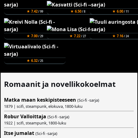
★ 7.42
★ 6.50
★ 6.00
/ 99
/ 8
/ 11
★ 7.00
★ 7.22
★ 7.16
/ 29
/ 27
/ 24
★ 6.32
/ 25
Romaanit ja novellikokoelmat
Matka maan keskipisteeseen
(Sci-fi -sarja)
1879 | scifi, steampunk, elokuva, 1800-luku
Robur Valloittaja
(Sci-fi -sarja)
1922 | scifi, steampunk, 1800-luku
Itse jumalat
(Sci-fi -sarja)