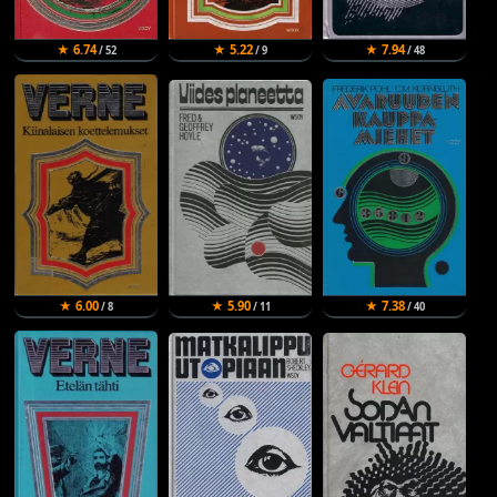
★ 6.74
★ 5.22
★ 7.94
/ 52
/ 9
/ 48
★ 6.00
★ 5.90
★ 7.38
/ 8
/ 11
/ 40