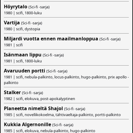
Höyrytalo
(Sci-fi -sarja)
1980 | scifi, 1800-luku
Vartija
(Sci-fi -sarja)
1980 | scifi, dystopia
Miljardi vuotta ennen maailmanloppua
(Sci-fi -sarja)
1981 | scifi
Isänmaan lippu
(Sci-fi -sarja)
1981 | scifi, 1800-luku
Avaruuden portti
(Sci-fi -sarja)
1981 | scifi, nebula-palkinto, locus-palkinto, hugo-palkinto, prix apollo -
palkinto
Stalker
(Sci-fi -sarja)
1982 | scifi, elokuva, post-apokalyptinen
Planeetta nimeltä Shajol
(Sci-fi -sarja)
1985 | scifi, novellikokoelma, tähtivaeltaja-palkinto, portti-palkinto
Kukkia Algernonille
(Sci-fi -sarja)
1985 | scifi, elokuva, nebula-palkinto, hugo-palkinto