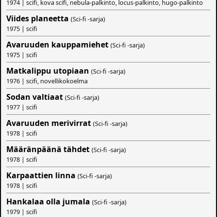
1974 | scifi, kova scifi, nebula-palkinto, locus-palkinto, hugo-palkinto
Viides planeetta
(Sci-fi -sarja)
1975 | scifi
Avaruuden kauppamiehet
(Sci-fi -sarja)
1975 | scifi
Matkalippu utopiaan
(Sci-fi -sarja)
1976 | scifi, novellikokoelma
Sodan valtiaat
(Sci-fi -sarja)
1977 | scifi
Avaruuden merivirrat
(Sci-fi -sarja)
1978 | scifi
Määränpäänä tähdet
(Sci-fi -sarja)
1978 | scifi
Karpaattien linna
(Sci-fi -sarja)
1978 | scifi
Hankalaa olla jumala
(Sci-fi -sarja)
1979 | scifi