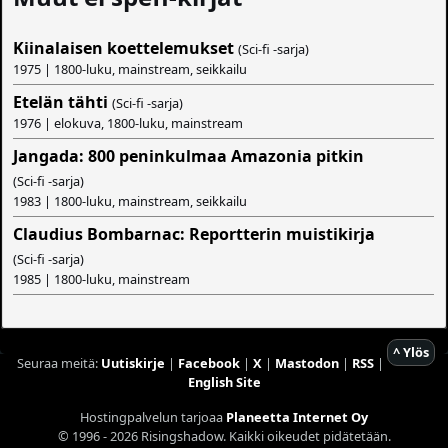
Kiinalaisen koettelemukset
(Sci-fi -sarja)
1975 | 1800-luku, mainstream, seikkailu
Etelän tähti
(Sci-fi -sarja)
1976 | elokuva, 1800-luku, mainstream
Jangada: 800 peninkulmaa Amazonia pitkin
(Sci-fi -sarja)
1983 | 1800-luku, mainstream, seikkailu
Claudius Bombarnac: Reportterin muistikirja
(Sci-fi -sarja)
1985 | 1800-luku, mainstream
^ Ylös
Seuraa meitä:
Uutiskirje
|
Facebook
|
X
|
Mastodon
|
RSS
|
English Site
Hostingpalvelun tarjoaa
Planeetta Internet Oy
© 1996 - 2026 Risingshadow. Kaikki oikeudet pidätetään.