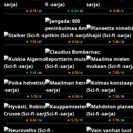
★ 6.78
★ 8.34
★ 6.40
/ 23
/ 33
/ 5
★ 7.92
★ 6.34
★ 7.48
/ 67
/ 6
/ 23
★ 8.68
★ 6.50
★ 7.00
/ 44
/ 6
/ 11
★ 5.76
★ 6.34
★ 7.34
/ 8
/ 6
/ 35
★ 6.42
★ 5.72
★ 7.70
/ 14
/ 11
/ 24