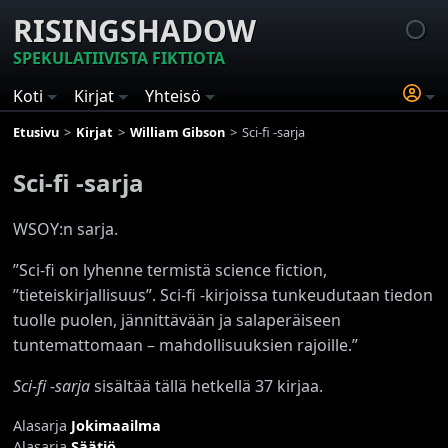
RISINGSHADOW
SPEKULATIIVISTA FIKTIOTA
Koti
Kirjat
Yhteisö
Etusivu
Kirjat
William Gibson
Sci-fi -sarja
Sci-fi -sarja
WSOY:n sarja.
”Sci-fi on lyhenne termistä science fiction,
”tieteiskirjallisuus”. Sci-fi -kirjoissa tunkeudutaan tiedon
tuolle puolen, jännittävään ja salaperäiseen
tuntemattomaan – mahdollisuuksien rajoille.”
Sci-fi -sarja
sisältää tällä hetkellä 37 kirjaa.
Alasarja
Jokimaailma
Alasarja
Säätiö