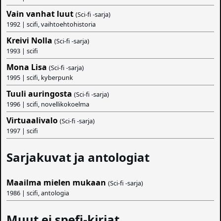
Vain vanhat luut
(Sci-fi -sarja)
1992 | scifi, vaihtoehtohistoria
Kreivi Nolla
(Sci-fi -sarja)
1993 | scifi
Mona Lisa
(Sci-fi -sarja)
1995 | scifi, kyberpunk
Tuuli auringosta
(Sci-fi -sarja)
1996 | scifi, novellikokoelma
Virtuaalivalo
(Sci-fi -sarja)
1997 | scifi
Sarjakuvat ja antologiat
Maailma mielen mukaan
(Sci-fi -sarja)
1986 | scifi, antologia
Muut ei spefi-kirjat