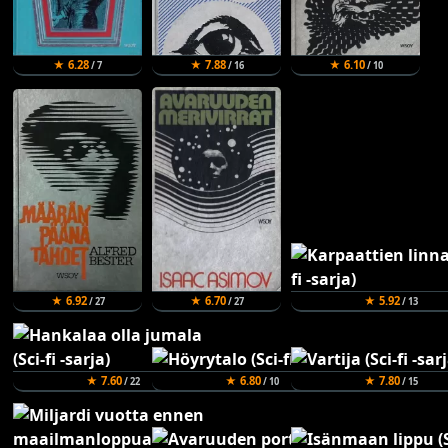
★ 6.28
★ 7.88
★ 6.10
/ 7
/ 16
/ 10
★ 6.92
★ 6.70
★ 5.92
/ 27
/ 27
/ 13
★ 7.60
★ 6.80
★ 7.80
/ 22
/ 10
/ 15