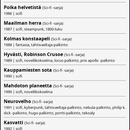
Poika helvetistä
(Sci-fi -sarja)
1986 | scifi
Maailman herra
(Sci-fi -sarja)
1987 | scifi, steampunk, 1800-luku
Kolmas konstaapeli
(Sci-fi -sarja)
1988 | fantasia, tähtivaeltaja-palkinto
Hyvästi, Robinson Crusoe
(Sci-fi -sarja)
1989 | scifi, novellikokoelma, locus-palkinto, prix apollo -palkinto
Kauppamiesten sota
(Sci-fi -sarja)
1990 | scifi
Mahdoton planeetta
(Sci-fi -sarja)
1990 | scifi, novellikokoelma
Neurovelho
(Sci-fi -sarja)
1991 | scifi, kyberpunk, tähtivaeltaja-palkinto, nebula-palkinto, philip k.
dick -palkinto, hugo-palkinto, portti-palkinto, tekoäly
Kasvatti
(Sci-fi -sarja)
1992 | scifi