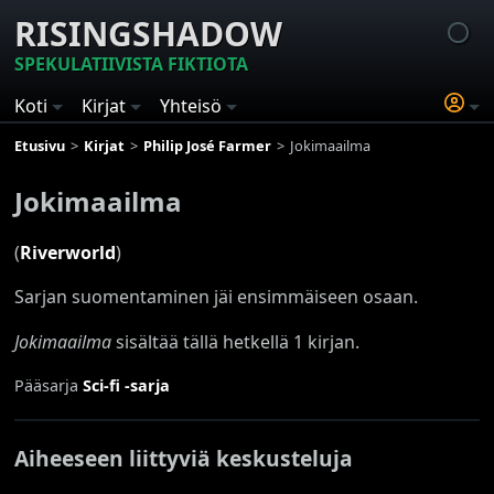
RISINGSHADOW
SPEKULATIIVISTA FIKTIOTA
Koti
Kirjat
Yhteisö
Etusivu
Kirjat
Philip José Farmer
Jokimaailma
Jokimaailma
(
Riverworld
)
Sarjan suomentaminen jäi ensimmäiseen osaan.
Jokimaailma
sisältää tällä hetkellä 1 kirjan.
Pääsarja
Sci-fi -sarja
Aiheeseen liittyviä keskusteluja