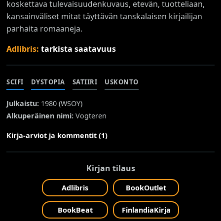
koskettava tulevaisuudenkuvaus, etevän, tuotteliaan,
kansainväliset mitat täyttävän tanskalaisen kirjailijan
parhaita romaaneja.
Adlibris:
tarkista saatavuus
SCIFI
DYSTOPIA
SATIIRI
USKONTO
Julkaistu:
1980 (
WSOY
)
Alkuperäinen nimi:
Vogteren
Kirja-arviot ja kommentit (1)
Kirjan tilaus
Adlibris
BookOutlet
BookBeat
FinlandiaKirja