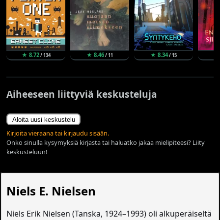
★ 8.72
★ 8.46
★ 8.34
★ 
/ 134
/ 11
/ 15
Aiheeseen liittyviä keskusteluja
Aloita uusi keskustelu
Kirjoita vieraana tai kirjaudu sisään.
Onko sinulla kysymyksiä kirjasta tai haluatko jakaa mielipiteesi? Liity
keskusteluun!
Niels E. Nielsen
Niels Erik Nielsen (Tanska, 1924–1993) oli alkuperäiseltä