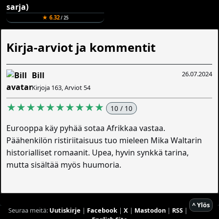
★ 6.32
/ 25
Kirja-arviot ja kommentit
26.07.2024
Bill
Kirjoja 163, Arviot 54
★★★★★★★★★★
10 / 10
Eurooppa käy pyhää sotaa Afrikkaa vastaa.
Päähenkilön ristiriitaisuus tuo mieleen Mika Waltarin
historialliset romaanit. Upea, hyvin synkkä tarina,
mutta sisältää myös huumoria.
^ Ylös
Seuraa meitä:
Uutiskirje
|
Facebook
|
X
|
Mastodon
|
RSS
|