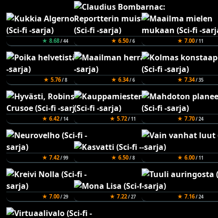
★ 8.68
★ 6.50
★ 7.00
/ 44
/ 6
/ 11
★ 5.76
★ 6.34
★ 7.34
/ 8
/ 6
/ 35
★ 6.42
★ 5.72
★ 7.70
/ 14
/ 11
/ 24
★ 7.42
★ 6.50
★ 6.00
/ 99
/ 8
/ 11
★ 7.00
★ 7.22
★ 7.16
/ 29
/ 27
/ 24