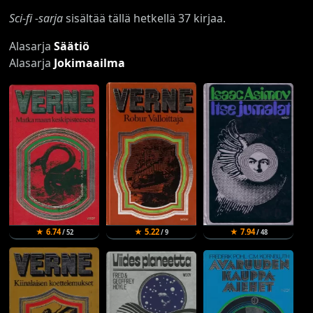
Sci-fi -sarja
sisältää tällä hetkellä 37 kirjaa.
Alasarja
Säätiö
Alasarja
Jokimaailma
★ 6.74
★ 5.22
★ 7.94
/ 52
/ 9
/ 48