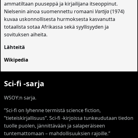
ammatiltaan puuseppä ja kirjailijana itseoppinut.
Nielsenin ainoa suomennettu romaani
Vartija
(1974)
kuvaa uskonnollisesta hurmoksesta kasvanutta
totaalista sotaa Afrikassa sekä syyllisyyden ja
sovituksen aiheita.
Lähteitä
Wikipedia
Sci-fi -sarja
WSOY:n sarja.
”Sci-fi on lyhenne termistä science fiction,
”tieteiskirjallisuus”. Sci-fi -kirjoissa tunkeudutaan tiedon
tuolle puolen, jännittävään ja salaperäiseen
tuntemattomaan – mahdollisuuksien rajoille.”