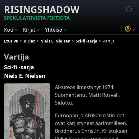
RISINGSHADOW
SPEKULATIIVISTA FIKTIOTA
Koti
Kirjat
Yhteisö
Etusivu
Kirjat
Niels E. Nielsen
Sci-fi -sarja
Vartija
Vartija
Sci-fi -sarja
Niels E. Nielsen
Alkuteos ilmestynyt 1974.
Suomentanut Matti Rosvall.
Sidottu.
Euroopan ja Afrikan ristiriidat
ovat kärjistyneet äärimmilleen.
Brodherus Christin, Kristuksen
Veljeskunnan armeijat ovat