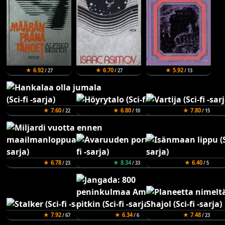
★ 6.92
★ 6.70
★ 5.92
/ 27
/ 27
/ 13
★ 7.60
★ 6.80
★ 7.80
/ 22
/ 10
/ 15
★ 6.78
★ 8.34
★ 6.40
/ 23
/ 33
/ 5
★ 7.92
★ 6.34
★ 7.48
/ 67
/ 6
/ 23