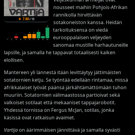
nousseet maihin Pohjois-Afrikan
rannikolla hirvittävän
★
7.80
/
15
sotakoneiston kanssa. Heidän
5
tarkoituksensa on viedä
3
2
2
1
1
1
eurooppalaisen veljeyden
1
2
3
4
5
6
7
8
9
10
sanomaa mustille harhautuneille
lapsille, ja samalla he tappavat totaalisesti kaiken
elollisen.
Mantereen yli lännestä itään levittäytyy jättimäisten
sotatornien ketju. Se työntää edellään rintamaa, missä
afrikkalaiset lyövät päänsä järkähtämättömään tuhon
muuriin. Sotatornien välimaastossa partioivat sekä
valkoiset sotilaat että mekaaniset tappajarobotit.
Yhdessä tornissa on Fergus McJan, sotilas, jonka
käsissä ovat ratkaisun avaimet.
Vartija
on äärimmäisen jännittävä ja samalla syvästi