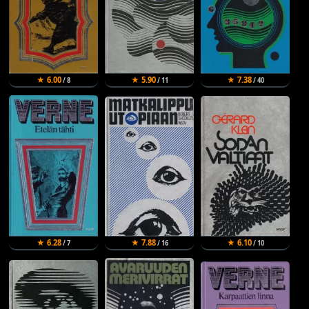
★ 6.00
★ 5.90
★ 7.38
/ 8
/ 11
/ 40
★ 6.28
★ 7.88
★ 6.10
/ 7
/ 16
/ 10