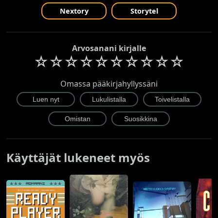
Nextory
Storytel
Arvosanani kirjalle
☆
☆
☆
☆
☆
☆
☆
☆
☆
☆
Omassa pääkirjahyllyssäni
Käyttäjät lukeneet myös