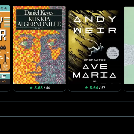
★ 8.68
★ 8.64
/ 44
/ 57