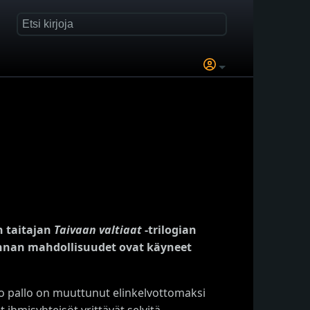
n taitajan
Taivaan valtiaat
-trilogian
unnan mahdollisuudet ovat käyneet
ko pallo on muuttunut elinkelvottomaksi
 ihmisyhteisöt yrittävät selvitä.