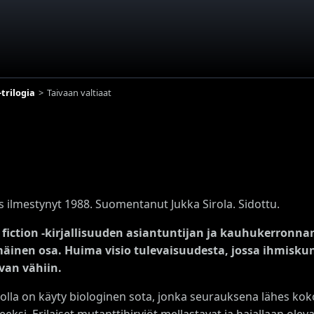
-trilogia
Taivaan valtiaat
s ilmestynyt 1988. Suomentanut Jukka Sirola. Sidottu.
 fiction -kirjallisuuden asiantuntijan ja kauhukerronna
äinen osa. Huima visio tulevaisuudesta, jossa ihmisk
van vähiin.
olla on käyty biologinen sota, jonka seurauksena lähes ko
eksi. Erilaiset mutanttihirviöt mellastavat ja hajallaan olevat