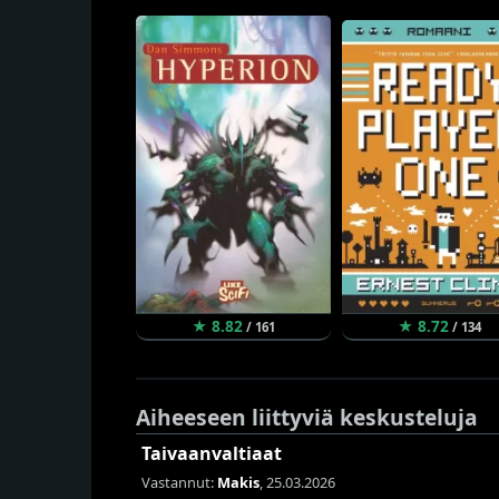
★ 8.82
★ 8.72
/ 161
/ 134
Aiheeseen liittyviä keskusteluja
Taivaanvaltiaat
Vastannut:
Makis
, 25.03.2026