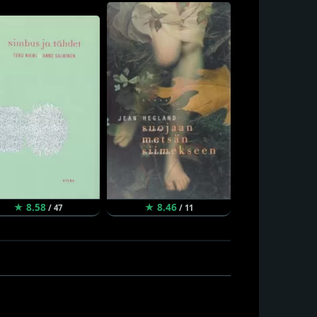
★ 8.58
★ 8.46
★ 8.44
/ 47
/ 11
/ 