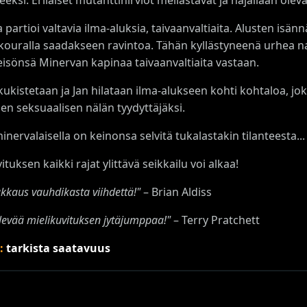
a partioi valtavia ilma-aluksia, taivaanvaltiaita. Alusten isä
 kouralla saadakseen ravintoa. Tähän kyllästyneenä urhea n
eisönsä Minervan kapinaa taivaanvaltiaita vastaan.
kukistetaan ja Jan hilataan ilma-alukseen kohti kohtaloa, 
en seksuaalisen nälän tyydyttäjäksi.
nervalaisella on keinonsa selvitä tukalastakin tilanteesta...
ituksen kaikki rajat ylittävä seikkailu voi alkaa!
pakkaus vauhdikasta viihdettä!"
– Brian Aldiss
levää mielikuvituksen jytäjumppaa!"
– Terry Pratchett
s:
tarkista saatavuus