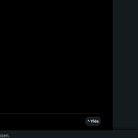
^ Ylös
ksen.