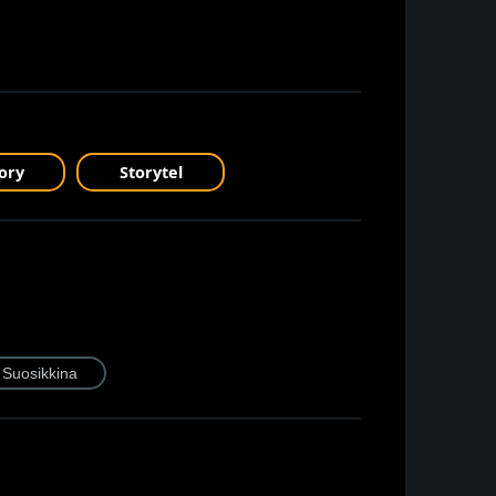
ory
Storytel