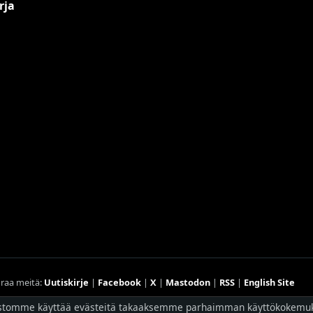
rja
raa meitä:
Uutiskirje
|
Facebook
|
X
|
Mastodon
|
RSS
|
English Site
Hostingpalvelun tarjoaa
Planeetta Internet Oy
stomme käyttää evästeitä takaaksemme parhaimman käyttökokemu