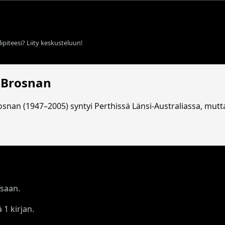
ipiteesi? Liity keskusteluun!
 Brosnan
osnan (1947–2005) syntyi Perthissä Länsi-Australiassa, mut
saan.
 1 kirjan.