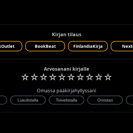
Kirjan tilaus
Outlet
BookBeat
FinlandiaKirja
Next
Arvosanani kirjalle
☆
☆
☆
☆
☆
☆
☆
☆
☆
☆
Omassa pääkirjahyllyssäni