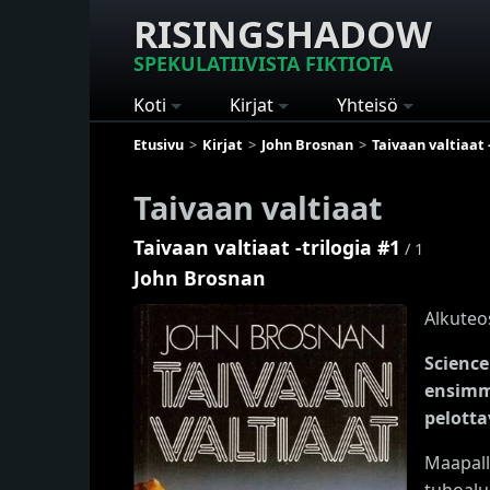
RISINGSHADOW
SPEKULATIIVISTA FIKTIOTA
Koti
Kirjat
Yhteisö
Etusivu
Kirjat
John Brosnan
Taivaan valtiaat 
Taivaan valtiaat
Taivaan valtiaat -trilogia #1
/ 1
John Brosnan
Alkuteo
Science
ensimm
pelotta
Maapall
tuhoalue