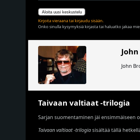
Aloita uusi keskustelu
Kirjoita vieraana tai kirjaudu sisään.
Onko sinulla kysymyksiä kirjasta tai haluatko jakaa miel
John
John Br
Taivaan valtiaat -trilogia
Sarjan suomentaminen jäi ensimmäiseen o
Taivaan valtiaat -trilogia
sisältää tällä hetkellä