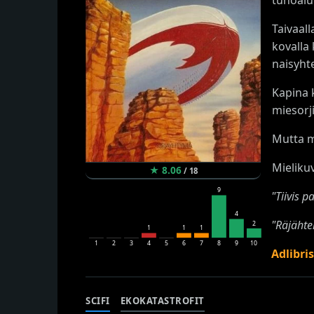
Taivaall
kovalla
naisyht
Kapina 
miesorji
Mutta mi
Mielikuv
★
8.06
/
18
9
"Tiivis 
4
"Räjähte
2
1
1
1
1
2
3
4
5
6
7
8
9
10
Adlibri
SCIFI
EKOKATASTROFIT