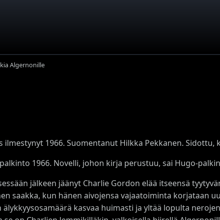
kia Algernonille
s ilmestynyt 1966. Suomentanut Hilkka Pekkanen. Sidottu, 
palkinto 1966. Novelli, johon kirja perustuu, sai Hugo-pal
sessään jälkeen jäänyt Charlie Gordon elää itseensä tyytyv
ihen saakka, kun hänen aivojensa vajaatoiminta korjataan u
n älykkyysosamäärä kasvaa huimasti ja yltää lopulta neroje
n se on Charlien lemmikilläkin, valkoisella hiirellä Algernonil