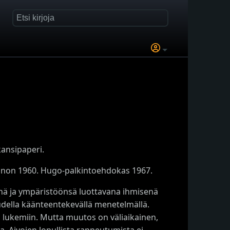
kansipaperi.
kinnon 1960. Hugo-palkintoehdokas 1967.
änä ja ympäristöönsä luottavana ihmisenä
udella käänteentekevällä menetelmällä.
n lukemiin. Mutta muutos on väliaikainen,
la. Aivojen lopullista rappeutumista ei