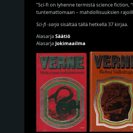
”Sci-fi on lyhenne termistä science fiction, 
tuntemattomaan – mahdollisuuksien rajoill
Sci-fi -sarja
sisältää tällä hetkellä 37 kirjaa.
Alasarja
Säätiö
Alasarja
Jokimaailma