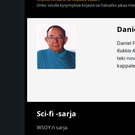
Onko sinulla kysymyksiä kirjasta tai haluatko jakaa miel
Dani
Daniel 
Kukkia A
teki no
kappale
Sci-fi -sarja
WSOY:n sarja.