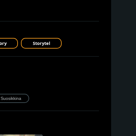
ory
Storytel