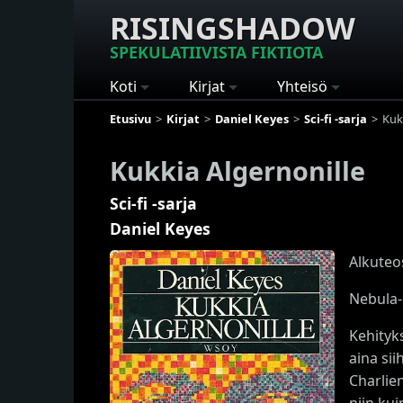
RISINGSHADOW
SPEKULATIIVISTA FIKTIOTA
Koti
Kirjat
Yhteisö
Etusivu
Kirjat
Daniel Keyes
Sci-fi -sarja
Kuk
Kukkia Algernonille
Sci-fi -sarja
Daniel Keyes
Alkuteo
Nebula-
Kehityk
aina si
Charlie
niin kui