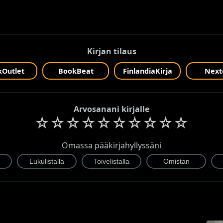
Kirjan tilaus
Outlet
BookBeat
FinlandiaKirja
Next
Arvosanani kirjalle
☆
☆
☆
☆
☆
☆
☆
☆
☆
☆
Omassa pääkirjahyllyssäni