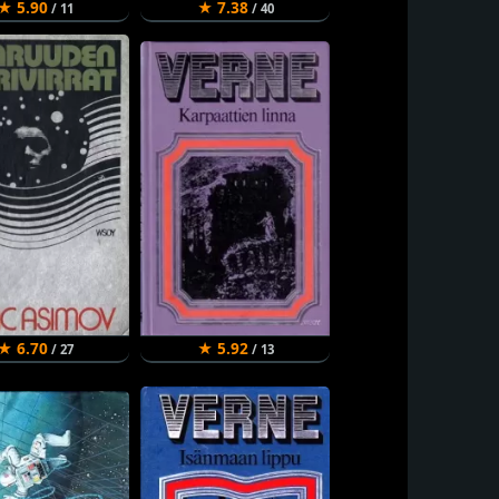
★ 5.90
★ 7.38
/ 11
/ 40
★ 6.70
★ 5.92
/ 27
/ 13