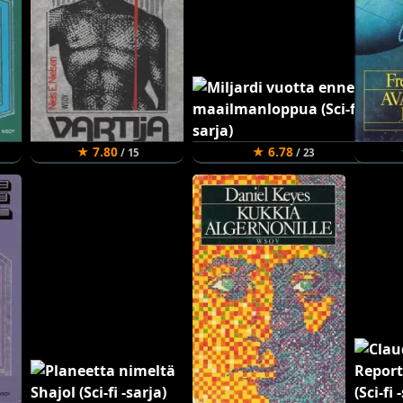
★ 7.80
★ 6.78
/ 15
/ 23