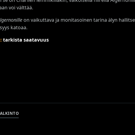
an voi välttää.
lgernonille
on vaikuttava ja monitasoinen tarina älyn hallits
isyys katoaa.
s:
tarkista saatavuus
PALKINTO