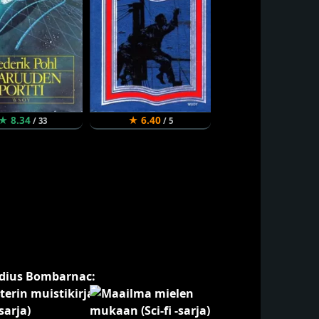
★ 8.34
★ 6.40
/ 33
/ 5