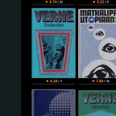
★ 6.74
★ 5.22
/ 52
/ 9
★ 6.28
★ 7.88
/ 7
/ 16