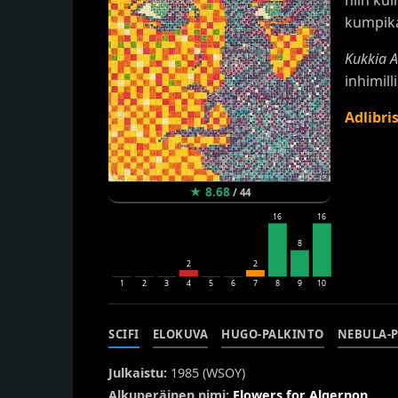
kumpika
Kukkia A
inhimill
Adlibri
★
8.68
/
44
16
16
8
2
2
1
2
3
4
5
6
7
8
9
10
SCIFI
ELOKUVA
HUGO-PALKINTO
NEBULA-
Julkaistu:
1985 (
WSOY
)
Alkuperäinen nimi:
Flowers for Algernon