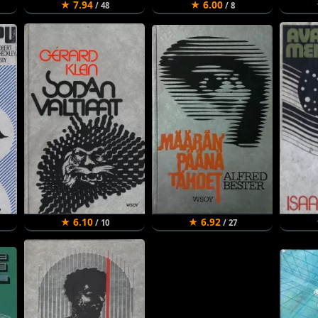
★ 7.94
★ 6.00
/ 48
/ 8
★ 6.10
★ 6.92
/ 10
/ 27