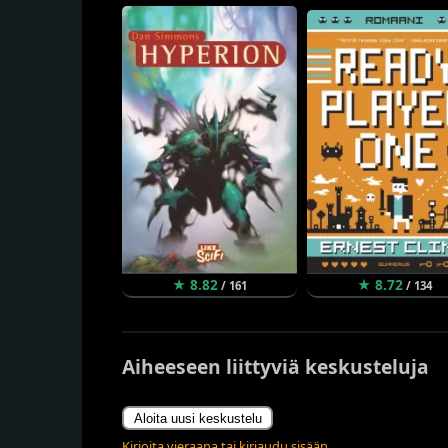
★ 8.82
★ 8.72
/ 161
/ 134
Aiheeseen liittyviä keskusteluja
Aloita uusi keskustelu
Kirjoita vieraana tai kirjaudu sisään.