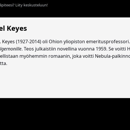
ipiteesi? Liity keskusteluun!
el Keyes
F. Keyes (1927-2014) oli Ohion yliopiston emeritusprofesso
lgernonille
. Teos julkaistiin novellina vuonna 1959. Se voitti
vellistaan myöhemmin romaanin, joka voitti Nebula-palkinnon
tta.