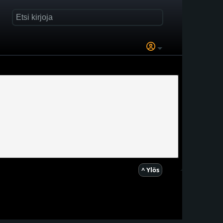
^ Ylös