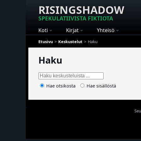
RISINGSHADOW
SPEKULATIIVISTA FIKTIOTA
Koti
Kirjat
Yhteisö
Etusivu
Keskustelut
Haku
Haku
Hae otsikosta
Hae sisällöstä
Seu