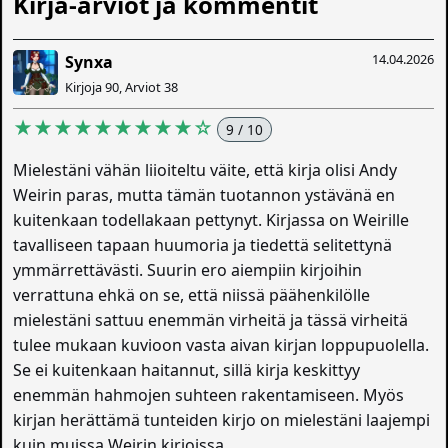
Kirja-arviot ja kommentit
14.04.2026
Synxa
Kirjoja 90, Arviot 38
★★★★★★★★★☆
9 / 10
Mielestäni vähän liioiteltu väite, että kirja olisi Andy
Weirin paras, mutta tämän tuotannon ystävänä en
kuitenkaan todellakaan pettynyt. Kirjassa on Weirille
tavalliseen tapaan huumoria ja tiedettä selitettynä
ymmärrettävästi. Suurin ero aiempiin kirjoihin
verrattuna ehkä on se, että niissä päähenkilölle
mielestäni sattuu enemmän virheitä ja tässä virheitä
tulee mukaan kuvioon vasta aivan kirjan loppupuolella.
Se ei kuitenkaan haitannut, sillä kirja keskittyy
enemmän hahmojen suhteen rakentamiseen. Myös
kirjan herättämä tunteiden kirjo on mielestäni laajempi
kuin muissa Weirin kirjoissa.