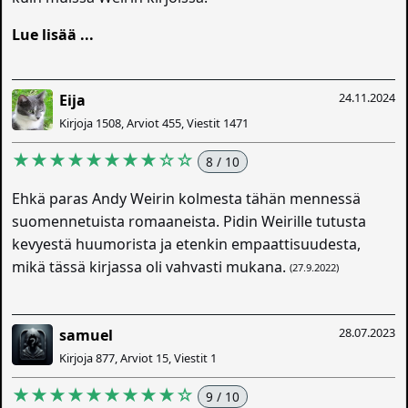
Lue lisää ...
24.11.2024
Eija
Kirjoja 1508, Arviot 455, Viestit 1471
★★★★★★★★☆☆
8 / 10
Ehkä paras Andy Weirin kolmesta tähän mennessä
suomennetuista romaaneista. Pidin Weirille tutusta
kevyestä huumorista ja etenkin empaattisuudesta,
mikä tässä kirjassa oli vahvasti mukana.
(27.9.2022)
28.07.2023
samuel
Kirjoja 877, Arviot 15, Viestit 1
★★★★★★★★★☆
9 / 10