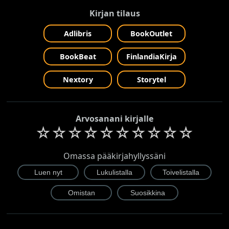
Kirjan tilaus
Adlibris
BookOutlet
BookBeat
FinlandiaKirja
Nextory
Storytel
Arvosanani kirjalle
☆
☆
☆
☆
☆
☆
☆
☆
☆
☆
Omassa pääkirjahyllyssäni