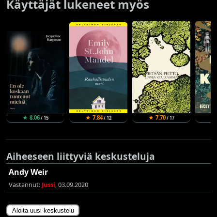
Käyttäjät lukeneet myös
★ 8.06
★ 7.84
★ 7.70
★
/ 15
/ 12
/ 17
Aiheeseen liittyviä keskusteluja
Andy Weir
Vastannut:
Jussi
, 03.09.2020
Aloita uusi keskustelu