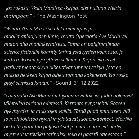
"Jos rakastit Yksin Marsissa -kirjaa, olet hulluna Weirin
uusimpaan."
– The Washington Post
”Weirin Yksin Marsissa oli komea opus ja
maailmanlaajuinen ilmiö, mutta Operaatio Ave Maria vei
maton alta moninkertaisesti. Tämä on pohjimmiltaan
science fictioniin kääritty tarina ystävyyden voimasta, ja
kertakaikkisen pysäyttävä sellainen. Kirjan viimeiset
parikymmentä sivua aiheuttivat tunnemyrskyn, jota en
muista hetkeen kirjan aiheuttamana kokeneeni. Iso roska
pysyi silmissä kauan.”
– Soundi 31.12.2022
”Operaatio Ave Maria on täynnä arvoituksia, jotka aukeavat
vähitellen tarinan edetessä. Kerronta hyppelehtii Gracen
nykyisyyden ja muistojen välillä. Tämä pitää jännitteen yllä
ja mahdollistaa hyvinkin yllättävät juonenkäänteet. Weirillä
on taito rytmittää paljastukset ja niitä seuraavat uudet
mysteerit vetäväksi tarinaksi, joka ei päästä otteestaan.”
–