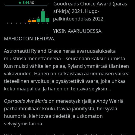
Goodreads Choice Award (paras
★
8.64
/
57
sf-kirja) 2021. Hugo-
28
11
palkintoehdokas 2022.
9
5
4
1
2
3
4
5
6
7
8
9
10
YKSIN AVARUUDESSA.
MAHDOTON TEHTÄVÄ.
Astronautti Ryland Grace herää avaruusalukselta
muistinsa menettäneenä – seuranaan kaksi ruumista.
Kun muisti vähitellen palaa, Ryland ymmärtää tilanteen
vakavuuden. Hänen on ratkaistava äärimmäisen vaikea
tieteellinen arvoitus ja pysäytettävä vaara, joka uhkaa
koko maapalloa. Ja hänen on tehtävä se yksin...
Operaatio Ave Maria
on menestyskirjailija Andy Weiriä
parhaimmillaan: koukuttavaa jännitystä, hersyvää
huumoria, kiehtovaa tiedettä ja uskomaton
selviytymistarina.