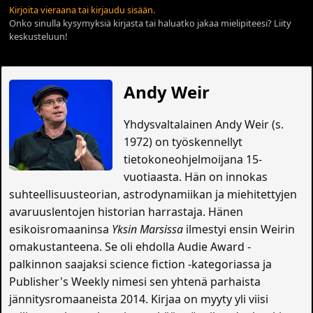
Kirjoita vieraana tai kirjaudu sisään.
Onko sinulla kysymyksiä kirjasta tai haluatko jakaa mielipiteesi? Liity
keskusteluun!
Andy Weir
Yhdysvaltalainen Andy Weir (s.
1972) on työskennellyt
tietokoneohjelmoijana 15-
vuotiaasta. Hän on innokas
suhteellisuusteorian, astrodynamiikan ja miehitettyjen
avaruuslentojen historian harrastaja. Hänen
esikoisromaaninsa
Yksin Marsissa
ilmestyi ensin Weirin
omakustanteena. Se oli ehdolla Audie Award -
palkinnon saajaksi science fiction -kategoriassa ja
Publisher's Weekly nimesi sen yhtenä parhaista
jännitysromaaneista 2014. Kirjaa on myyty yli viisi