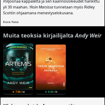
miljoonaa kappaletta ja sen käännösoikeudet hankittu
yli 30 maahan.
Yksin Marsissa
tunnetaan myös Ridley
Scottin ohjaamana menestyselokuvana.
Kuva: Nasa
Muita teoksia kirjailijalta
Andy Weir
★ 7.06
★ 8.44
/ 34
/ 74