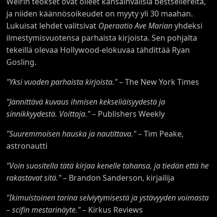
Weirin teokset ovat olleet kansainvälisiä bestsellereitä,
ja niiden käännösoikeudet on myyty yli 30 maahan.
Lukuisat lehdet valitsivat
Operaatio Ave Marian
yhdeksi
ilmestymisvuotensa parhaista kirjoista. Sen pohjalta
tekeillä olevaa Hollywood-elokuvaa tähdittää Ryan
Gosling.
"Yksi vuoden parhaista kirjoista."
– The New York Times
"Jännittävä kuvaus ihmisen kekseliäisyydestä ja
sinnikkyydestä. Voittaja."
– Publishers Weekly
"Suuremmoisen hauska ja nautittava."
– Tim Peake,
astronautti
"Voin suositella tätä kirjaa kenelle tahansa, ja tiedän että he
rakastavat sitä."
– Brandon Sanderson, kirjailija
"Ikimuistoinen tarina selviytymisestä ja ystävyyden voimasta
– scifin mestarinäyte."
– Kirkus Reviews