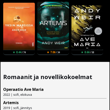
★ 8.44
★ 7.06
★ 8.66
/ 74
/ 34
/ 58
Romaanit ja novellikokoelmat
Operaatio Ave Maria
2022 | scifi, elokuva
Artemis
2019 | scifi, jännitys