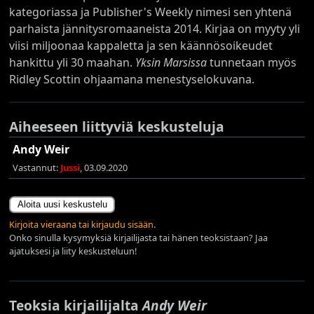
kategoriassa ja Publisher's Weekly nimesi sen yhtenä
parhaista jännitysromaaneista 2014. Kirjaa on myyty yli
viisi miljoonaa kappaletta ja sen käännösoikeudet
hankittu yli 30 maahan.
Yksin Marsissa
tunnetaan myös
Ridley Scottin ohjaamana menestyselokuvana.
Aiheeseen liittyviä keskusteluja
Andy Weir
Vastannut:
Jussi
, 03.09.2020
Aloita uusi keskustelu
Kirjoita vieraana tai kirjaudu sisään.
Onko sinulla kysymyksiä kirjailijasta tai hänen teoksistaan? Jaa
ajatuksesi ja liity keskusteluun!
Teoksia kirjailijalta
Andy Weir