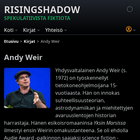
RISINGSHADOW
SPEKULATIIVISTA FIKTIOTA
Koti
Kirjat
Yhteisö
Etusivu
Kirjat
Andy Weir
Andy Weir
Yhdysvaltalainen Andy Weir (s.
1972) on työskennellyt
tietokoneohjelmoijana 15-
vuotiaasta. Hän on innokas
suhteellisuusteorian,
astrodynamiikan ja miehitettyjen
avaruuslentojen historian
harrastaja. Hänen esikoisromaaninsa
Yksin Marsissa
ilmestyi ensin Weirin omakustanteena. Se oli ehdolla
Audie Award -palkinnon saajaksi science fiction -