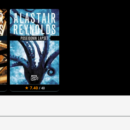
★ 7.40
/ 40