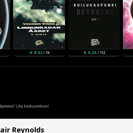
★ 8.42
★ 8.26
/ 74
/ 112
ipiteesi? Liity keskusteluun!
tair Reynolds