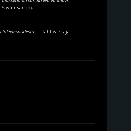
. Tuloksena on vangitseva välähdys
a, Savon Sanomat
 tulevaisuudesta.
”
– Tähtivaeltaja-