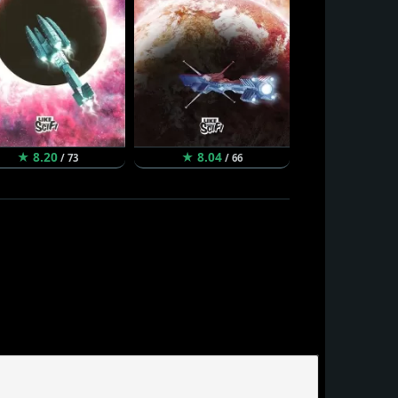
★ 8.20
★ 8.04
★ 8.00
/ 73
/ 66
/ 