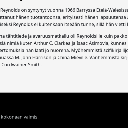
r Reynolds on syntynyt vuonna 1966 Barryssa Etelä-Walesiss
uttanut hänen tuotantoonsa, erityisesti hänen lapsuutensa ai
iseksi Reynolds ei kuitenkaan itseään tunne, sillä hän vietti 
na tähtitiede ja avaruusmatkailu oli Reynoldsille kuin pakkom
siä nimiä kuten Arthur C. Clarkea ja Isaac Asimovia, kunnes sii
kertomuksia hän laati jo nuorena. Myöhemmistä scifikirjaili
assa M. John Harrison ja China Miéville. Vanhemmista kirj
a Cordwainer Smith.
on kokonaan valmis.