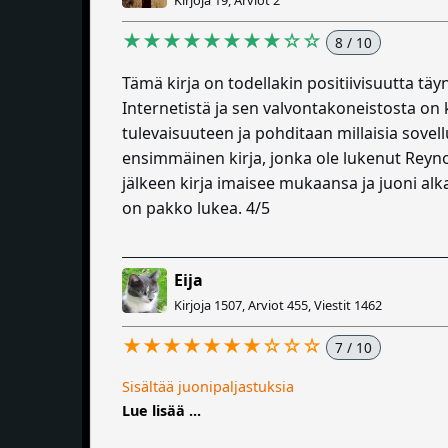
Kirjoja 19, Arviot 2
★★★★★★★★☆☆
8 / 10
Tämä kirja on todellakin positiivisuutta 
Internetistä ja sen valvontakoneistosta on 
tulevaisuuteen ja pohditaan millaisia sovell
ensimmäinen kirja, jonka ole lukenut Reynold
jälkeen kirja imaisee mukaansa ja juoni alk
on pakko lukea. 4/5
Eija
Kirjoja 1507, Arviot 455, Viestit 1462
★★★★★★★☆☆☆
7 / 10
Sisältää juonipaljastuksia
Lue lisää ...