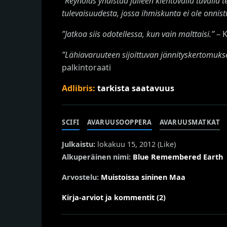
”
Reynolds yhdistää jälleen kiehtovalla tavalla
tulevaisuudesta, jossa ihmiskunta ei ole onnis
”
Jatkoa siis odotellessa, kun vain malttaisi.
”
– K
”
Lähiavaruuteen sijoittuvan jännityskertomuks
palkintoraati
Adlibris:
tarkista saatavuus
SCIFI
AVARUUSOOPPERA
AVARUUSMATKAT
Julkaistu:
lokakuu 15, 2012 (
Like
)
Alkuperäinen nimi:
Blue Remembered Earth
Arvostelu:
Muistoissa sininen Maa
Kirja-arviot ja kommentit (2)