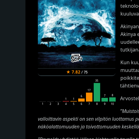
teknolo
kuuluva
Akinyan
Akinya 
uudellee
tutkijan
Kun kuu
muuttaa
★
7.82
/
75
poikkit
35
tähtien
17
8
7
6
Arvostel
1
1
1
2
3
4
5
6
7
8
9
10
”Muistoi
valloittavin aspekti on sen vilpitön luottam
näköalattomuuden ja toivottomuuden keskellä