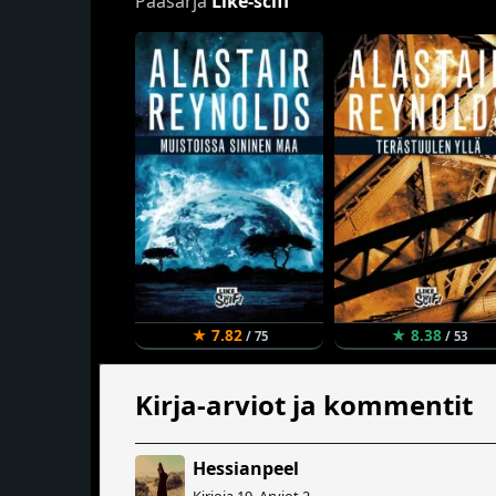
Pääsarja
Like-scifi
★ 7.82
★ 8.38
/ 75
/ 53
Kirja-arviot ja kommentit
Hessianpeel