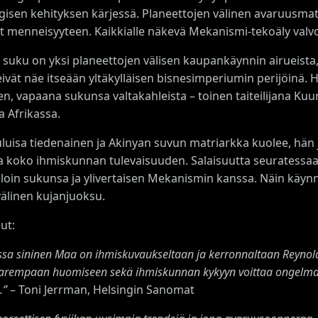
gisen kehityksen kärjessä. Planeettojen välinen avaruusmatka
t menneisyyteen. Kaikkialle näkevä Mekanismi-tekoäly valvo
 suku on yksi planeettojen välisen kaupankäynnin airueista
eivät näe itseään yltäkylläisen bisnesimperiumin perijöinä.
n, vapaana sukunsa valtakahleista – toinen taiteilijana Kuun
a Afrikassa.
luisa tiedenainen ja Akinyan suvun matriarkka kuolee, hän 
 koko ihmiskunnan tulevaisuuden. Salaisuutta seuratessaa
eloin sukunsa ja ylivertaisen Mekanismin kanssa. Näin käynni
välinen kujanjuoksu.
ut:
ssa sininen Maa on ihmiskuvaukseltaan ja kerronnaltaan Reynol
us parempaan huomiseen sekä ihmiskunnan kykyyn voittaa ongelm
.
”
– Toni Jerrman, Helsingin Sanomat