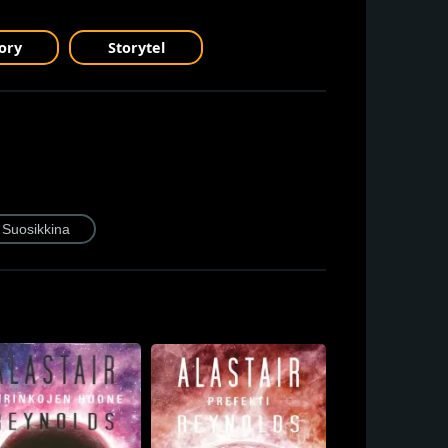
ory
Storytel