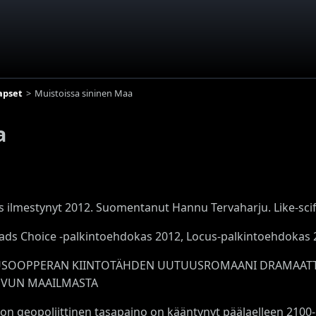
apset
Muistoissa sininen Maa
a
s ilmestynyt 2012. Suomentanut Hannu Tervaharju. Like-scifi
ds Choice -palkintoehdokas 2012, Locus-palkintoehdokas 2
SOOPPERAN KIINTOTÄHDEN UUTUUSROMAANI DRAMAATTI
UVUN MAAILMASTA
on geopoliittinen tasapaino on kääntynyt päälaelleen 2100-l