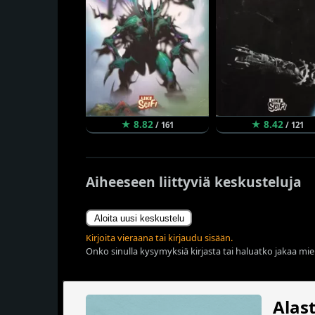
★ 8.82
★ 8.42
/ 161
/ 121
Aiheeseen liittyviä keskusteluja
Aloita uusi keskustelu
Kirjoita vieraana tai kirjaudu sisään.
Onko sinulla kysymyksiä kirjasta tai haluatko jakaa miel
Alas