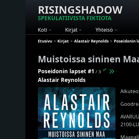
RISINGSHADOW
SPEKULATIIVISTA FIKTIOTA
Koti
Kirjat
Yhteisö
Etusivu
Kirjat
Alastair Reynolds
Poseidonin l
Muistoissa sininen Ma
✓
Poseidonin lapset #1
/ 3
Alastair Reynolds
Alkuteo
Goodrea
AVARUU
2100-L
Maapall