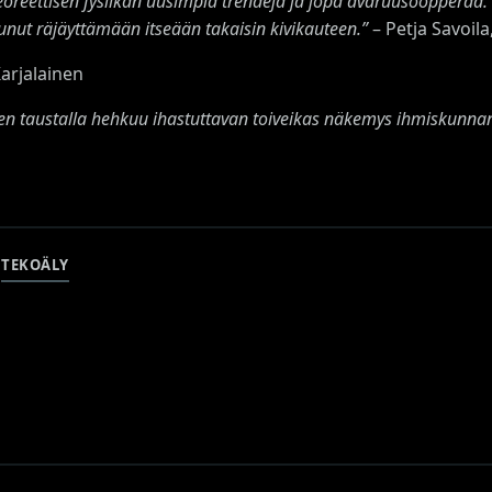
 teoreettisen fysiikan uusimpia trendejä ja jopa avaruusoopperaa
tunut räjäyttämään itseään takaisin kivikauteen.
”
– Petja Savoil
arjalainen
en taustalla hehkuu ihastuttavan toiveikas näkemys ihmiskunnan
TEKOÄLY