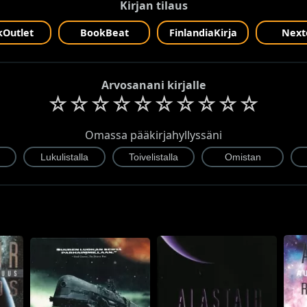
Kirjan tilaus
Outlet
BookBeat
FinlandiaKirja
Next
Arvosanani kirjalle
☆
☆
☆
☆
☆
☆
☆
☆
☆
☆
Omassa pääkirjahyllyssäni