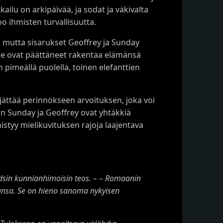
ilu on arkipäivää, ja sodat ja väkivalta
o ihmisten turvallisuutta.
, mutta sisarukset Geoffrey ja Sunday
 He ovat päättäneet rakentaa elämänsä
 pimeällä puolella, toinen elefanttien
jättää perinnökseen arvoituksen, joka voi
n Sunday ja Geoffrey ovat yhtäkkiä
styy mielikuvituksen rajoja laajentava
dsin kunnianhimoisin teos. – – Romaanin
ansa. Se on hieno sanoma nykyisen