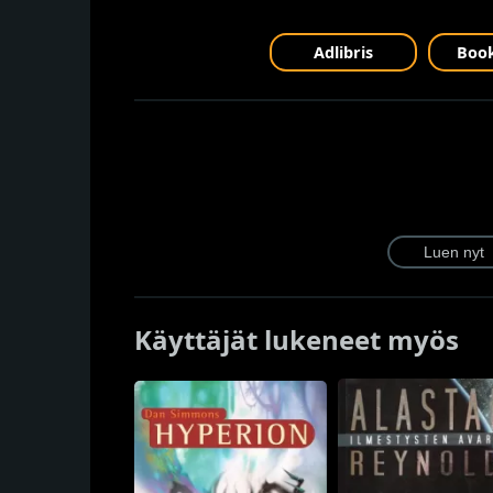
Adlibris
Book
Käyttäjät lukeneet myös