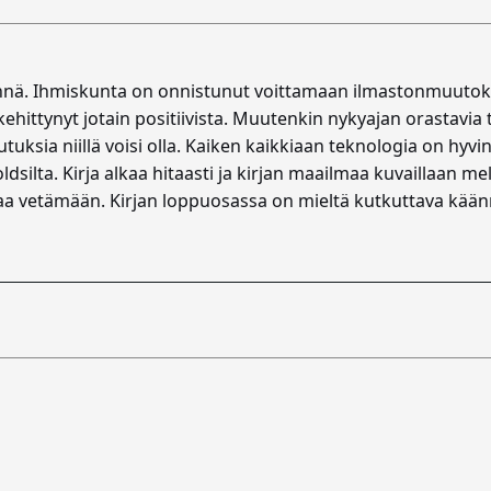
täynnä. Ihmiskunta on onnistunut voittamaan ilmastonmuutok
kehittynyt jotain positiivista. Muutenkin nykyajan orastavi
utuksia niillä voisi olla. Kaiken kaikkiaan teknologia on hyv
silta. Kirja alkaa hitaasti ja kirjan maailmaa kuvaillaan mel
aa vetämään. Kirjan loppuosassa on mieltä kutkuttava käänne