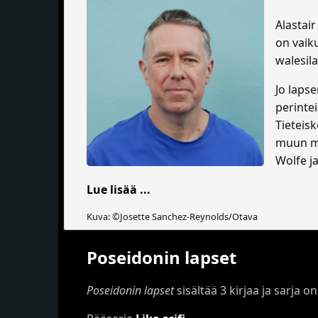
Alastai
on vaik
walesila
Jo lapse
perintei
Tieteis
muun mu
Wolfe j
Lue lisää ...
Kuva: ©Josette Sanchez-Reynolds/Otava
Poseidonin lapset
Poseidonin lapset
sisältää 3 kirjaa ja sarja 