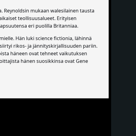
a. Reynoldsin mukaan walesilainen tausta
kaiset teollisuusalueet. Erityisen
lapsuutensa eri puolilla Britanniaa.
ielle. Hän luki science fictionia, lähinnä
rtyi rikos- ja jännityskirjallisuuden pariin.
joista häneen ovat tehneet vaikutuksen
oittajista hänen suosikkinsa ovat Gene