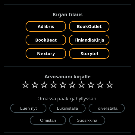
Kirjan tilaus
Adlibris
BookOutlet
BookBeat
FinlandiaKirja
Nextory
Storytel
Arvosanani kirjalle
☆
☆
☆
☆
☆
☆
☆
☆
☆
☆
Omassa pääkirjahyllyssäni