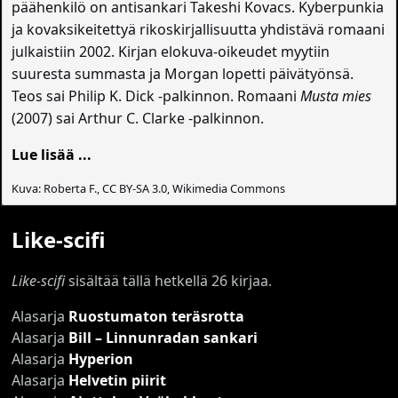
päähenkilö on antisankari Takeshi Kovacs. Kyberpunkia
ja kovaksikeitettyä rikoskirjallisuutta yhdistävä romaani
julkaistiin 2002. Kirjan elokuva-oikeudet myytiin
suuresta summasta ja Morgan lopetti päivätyönsä.
Teos sai Philip K. Dick -palkinnon. Romaani
Musta mies
(2007) sai Arthur C. Clarke -palkinnon.
Lue lisää ...
Kuva: Roberta F., CC BY-SA 3.0, Wikimedia Commons
Like-scifi
Like-scifi
sisältää tällä hetkellä 26 kirjaa.
Alasarja
Ruostumaton teräsrotta
Alasarja
Bill – Linnunradan sankari
Alasarja
Hyperion
Alasarja
Helvetin piirit