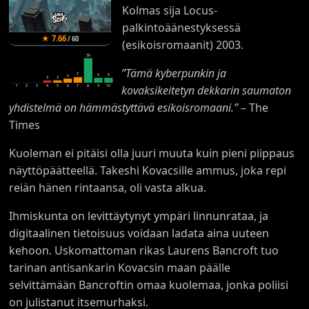
Kolmas sija Locus-
palkintoäänestyksessä
★
7.66
/
60
(esikoisromaanit) 2003.
30
”Tämä kyberpunkin ja
7
6
6
5
3
3
kovaksikeitetyn dekkarin saumaton
1
2
3
4
5
6
7
8
9
10
yhdistelmä on hämmästyttävä esikoisromaani.”
– The
Times
Kuoleman ei pitäisi olla juuri muuta kuin pieni piippaus
näyttöpäätteellä. Takeshi Kovacsille ammus, joka repi
reiän hänen rintaansa, oli vasta alkua.
Ihmiskunta on levittäytynyt ympäri linnunrataa, ja
digitaalinen tietoisuus voidaan ladata aina uuteen
kehoon. Uskomattoman rikas Laurens Bancroft tuo
tarinan antisankarin Kovacsin maan päälle
selvittämään Bancroftin omaa kuolemaa, jonka poliisi
on julistanut itsemurhaksi.