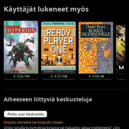
Käyttäjät lukeneet myös
★ 8.82
★ 8.72
★ 8.68
★
/ 161
/ 134
/ 44
Aiheeseen liittyviä keskusteluja
Aloita uusi keskustelu
Kirjoita vieraana tai kirjaudu sisään.
Onko sinulla kysymyksiä kirjasta tai haluatko jakaa mielipiteesi? Liity