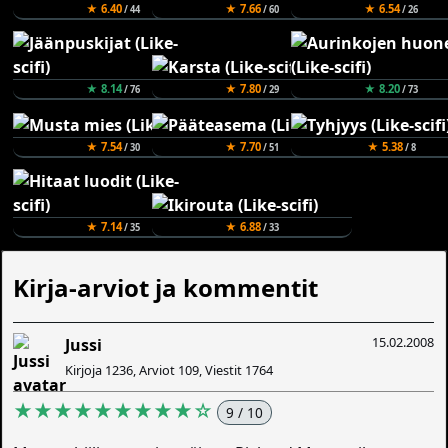
★ 6.40
★ 7.66
★ 6.54
/ 44
/ 60
/ 26
★ 8.14
★ 7.80
★ 8.20
/ 76
/ 29
/ 73
★ 7.54
★ 7.70
★ 5.38
/ 30
/ 51
/ 8
★ 7.14
★ 6.88
/ 35
/ 33
Kirja-arviot ja kommentit
15.02.2008
Jussi
Kirjoja 1236, Arviot 109, Viestit 1764
★★★★★★★★★☆
9 / 10