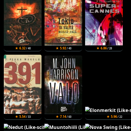
★ 6.32
★ 5.92
★ 6.86
/ 40
/ 40
/ 28
★ 5.54
★ 7.14
★ 5.96
/ 33
/ 60
/ 22