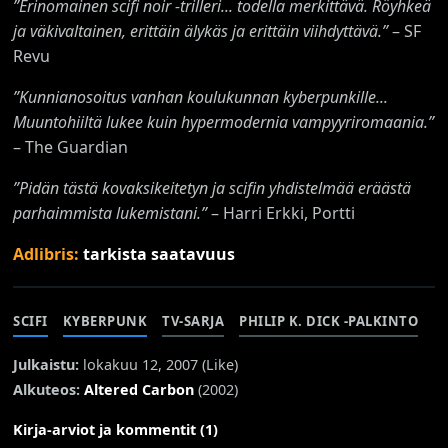
”Erinomainen scifi noir -trilleri... todella merkittävä. Röyhkeä
ja väkivaltainen, erittäin älykäs ja erittäin viihdyttävä.”
– SF
Revu
”Kunnianosoitus vanhan koulukunnan kyberpunkille...
Muuntohiiltä lukee kuin hypermodernia vampyyriromaania.”
– The Guardian
”Pidän tästä kovaksikeitetyn ja scifin yhdistelmää eräästä
parhaimmista lukemistani.
”
– Harri Erkki, Portti
Adlibris:
tarkista saatavuus
SCIFI
KYBERPUNK
TV-SARJA
PHILIP K. DICK -PALKINTO
Julkaistu:
lokakuu 12, 2007 (
Like
)
Alkuteos:
Altered Carbon
(2002)
Kirja-arviot ja kommentit (1)