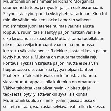
Muuntohiili on ensimmäinen Richard Morganilta
suomennettu teos, ja myös kirjailijan esikoisromaani.
Se yhdistää kyberpunkia yksityisetsivätarinaan. Kirja toi
minulle vähän mieleen Locke Lamoran valheet;
molemmissa juoni etenee huimaa vauhtia alusta
loppuun, ruumiita kerääntyy paljon matkan varrelle
eikä kirosanoissa säästellä. Mutta ei tämä todellakaan
ole mikään veijariromaani, vaan minä-muodossa
kerrottu väkivaltainen scifi-dekkari, josta ei kovin paljon
löydy huumoria. Mukana on muutama todella raju
kohtaus. Tykkäsin kirjasta paljon, mutta ei se aivan
huipputasoa ole, vaan saa tyytyä neljään tähteen.
Päähenkilö Takeshi Kovacs on kiinnostava hahmo:
vieraantunut tappaja, jolla kuitenkin on omatunto.
Väkivaltakohtaukset olivat hyvin kirjoitettuja ja
teoksesta löytyi yllättävänkin syvällisiä kohtia.
Muuntohiili kuuluu niihin kirjoihin, joissa alussa ei
selitetä mitään, vaan asiat selviävät vähitellen lukiessa.