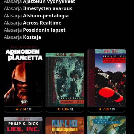
Alasarja
Ajattelun Vyöhykkeet
Alasarja
Ilmestysten avaruus
Alasarja
Alshain-pentalogia
Alasarja
Across Realtime
Alasarja
Poseidonin lapset
Alasarja
Kostaja
★ 7.34
★ 7.38
★ 7.00
/ 30
/ 24
/ 39