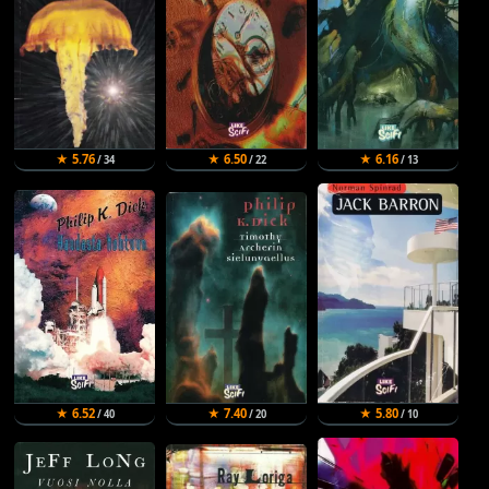
★ 5.76
★ 6.50
★ 6.16
/ 34
/ 22
/ 13
★ 6.52
★ 7.40
★ 5.80
/ 40
/ 20
/ 10