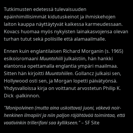
Tutkimusten edetessä tulevaisuuden
epäinhimillisimmät kidutuskeinot ja ihmiskehojen
laiton kauppa näyttäytyvät kaikessa karmeudessaan.
Kovacs huomaa myös nykyisten lainakasvojensa olevan
turhan tutut sekä poliisille että alamaailmalle.
Ennen kuin englantilaisen Richard Morganin (s. 1965)
esikoisromaani
Muuntohiili
julkaistiin, hän hankki
elantonsa opettamalla englantia ympäri maailmaa.
Sitten hän kirjoitti
Muuntohiilen
. Gollancz julkaisi sen,
Hollywood osti sen, ja Morgan lopetti päivätyönsä.
Yhdysvalloissa kirja on voittanut arvostetun Philip K.
Dick -palkinnon.
"Monipolvinen (mutta aina uskottava) juoni, väkevä noir-
henkinen ilmapiiri ja niin paljon räjähtävää toimintaa, että
vaativinkin trillerifani saa kyllikseen."
– SF Site