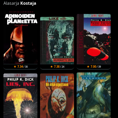
Alasarja
Kostaja
★ 7.34
★ 7.38
★ 7.00
/ 30
/ 24
/ 39