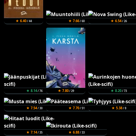
★ 6.40
★ 7.66
★ 6.54
/ 44
/ 60
/ 26
★ 8.14
★ 7.80
★ 8.20
/ 76
/ 29
/ 73
★ 7.54
★ 7.70
★ 5.38
/ 30
/ 51
/ 8
★ 7.14
★ 6.88
/ 35
/ 33