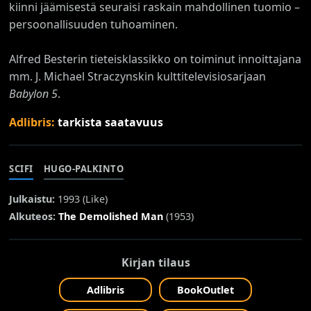
kiinni jäämisestä seuraisi raskain mahdollinen tuomio –
persoonallisuuden tuhoaminen.
Alfred Besterin tieteisklassikko on toiminut innoittajana
mm. J. Michael Straczynskin kulttitelevisiosarjaan
Babylon 5
.
Adlibris:
tarkista saatavuus
SCIFI
HUGO-PALKINTO
Julkaistu:
1993 (
Like
)
Alkuteos:
The Demolished Man
(1953)
Kirjan tilaus
Adlibris
BookOutlet