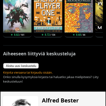
★ 8.82
★ 8.72
★ 8.68
★
/ 161
/ 134
/ 44
Aiheeseen liittyviä keskusteluja
Aloita uusi keskustelu
Kirjoita vieraana tai kirjaudu sisään.
Onko sinulla kysymyksiä kirjasta tai haluatko jakaa mielipiteesi? Liity
keskusteluun!
Alfred Bester