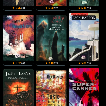
★ 5.76
★ 6.50
★ 6.16
/ 34
/ 22
/ 13
★ 6.52
★ 7.40
★ 5.80
/ 40
/ 20
/ 10