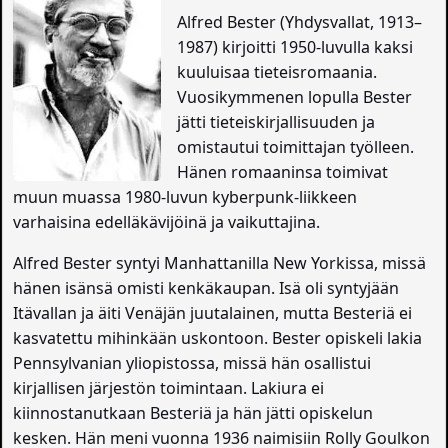
Alfred Bester (Yhdysvallat, 1913–
1987) kirjoitti 1950-luvulla kaksi
kuuluisaa tieteisromaania.
Vuosikymmenen lopulla Bester
jätti tieteiskirjallisuuden ja
omistautui toimittajan työlleen.
Hänen romaaninsa toimivat
muun muassa 1980-luvun kyberpunk-liikkeen
varhaisina edelläkävijöinä ja vaikuttajina.
Alfred Bester syntyi Manhattanilla New Yorkissa, missä
hänen isänsä omisti kenkäkaupan. Isä oli syntyjään
Itävallan ja äiti Venäjän juutalainen, mutta Besteriä ei
kasvatettu mihinkään uskontoon. Bester opiskeli lakia
Pennsylvanian yliopistossa, missä hän osallistui
kirjallisen järjestön toimintaan. Lakiura ei
kiinnostanutkaan Besteriä ja hän jätti opiskelun
kesken. Hän meni vuonna 1936 naimisiin Rolly Goulkon