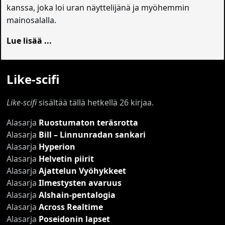
kanssa, joka loi uran näyttelijänä ja myöhemmin
mainosalalla.
Lue lisää ...
Like-scifi
Like-scifi
sisältää tällä hetkellä 26 kirjaa.
Alasarja
Ruostumaton teräsrotta
Alasarja
Bill – Linnunradan sankari
Alasarja
Hyperion
Alasarja
Helvetin piirit
Alasarja
Ajattelun Vyöhykkeet
Alasarja
Ilmestysten avaruus
Alasarja
Alshain-pentalogia
Alasarja
Across Realtime
Alasarja
Poseidonin lapset