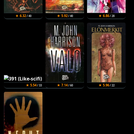
★ 6.32
★ 5.92
★ 6.86
/ 40
/ 40
/ 28
★ 5.54
★ 7.14
★ 5.96
/ 33
/ 60
/ 22