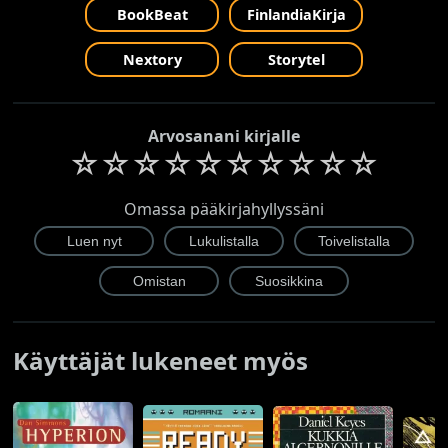
BookBeat
FinlandiaKirja
Nextory
Storytel
Arvosanani kirjalle
☆
☆
☆
☆
☆
☆
☆
☆
☆
☆
Omassa pääkirjahyllyssäni
Käyttäjät lukeneet myös