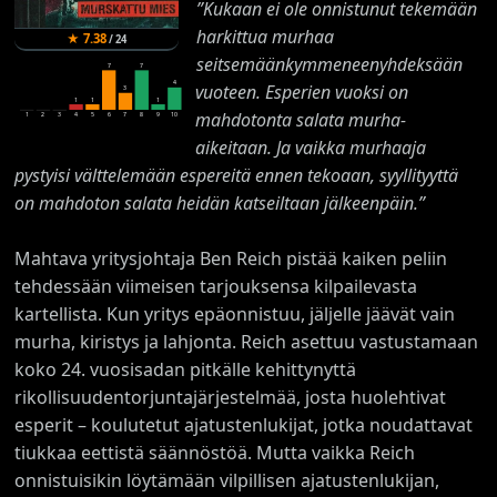
”Kukaan ei ole onnistunut tekemään
harkittua murhaa
★
7.38
/
24
seitsemäänkymmeneenyhdeksään
7
7
4
vuoteen. Esperien vuoksi on
3
1
1
1
mahdotonta salata murha-
1
2
3
4
5
6
7
8
9
10
aikeitaan. Ja vaikka murhaaja
pystyisi välttelemään espereitä ennen tekoaan, syyllityyttä
on mahdoton salata heidän katseiltaan jälkeenpäin.”
Mahtava yritysjohtaja Ben Reich pistää kaiken peliin
tehdessään viimeisen tarjouksensa kilpailevasta
kartellista. Kun yritys epäonnistuu, jäljelle jäävät vain
murha, kiristys ja lahjonta. Reich asettuu vastustamaan
koko 24. vuosisadan pitkälle kehittynyttä
rikollisuudentorjuntajärjestelmää, josta huolehtivat
esperit – koulutetut ajatustenlukijat, jotka noudattavat
tiukkaa eettistä säännöstöä. Mutta vaikka Reich
onnistuisikin löytämään vilpillisen ajatustenlukijan,