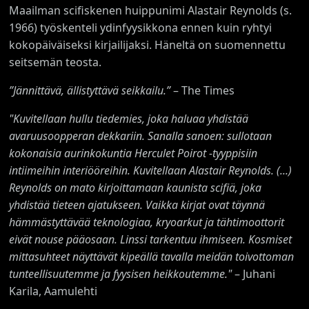
Maailman scifiskenen huippunimi Alastair Reynolds (s.
1966) työskenteli ydinfyysikkona ennen kuin ryhtyi
kokopäiväiseksi kirjailijaksi. Häneltä on suomennettu
seitsemän teosta.
”Jännittävä, ällistyttävä seikkailu.”
– The Times
"Kuvitellaan hullu tiedemies, joka haluaa yhdistää
avaruusoopperan dekkariin. Sanalla sanoen: sullotaan
kokonaisia aurinkokuntia Herculet Poirot -tyyppisiin
intiimeihin interiööreihin. Kuvitellaan Alastair Reynolds. (...)
Reynolds on mato kirjoittamaan kaunista scifiä, joka
yhdistää tieteen ajatukseen. Vaikka kirjat ovat täynnä
hämmästyttävää teknologiaa, kryoarkut ja tähtimoottorit
eivät nouse pääosaan. Linssi tarkentuu ihmiseen. Kosmiset
mittasuhteet näyttävät kipeällä tavalla meidän toivottoman
tunteellisuutemme ja fyysisen heikkoutemme."
– Juhani
Karila, Aamulehti