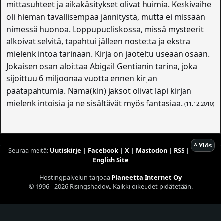
mittasuhteet ja aikakäsitykset olivat huimia. Keskivaihe
oli hieman tavallisempaa jännitystä, mutta ei missään
nimessä huonoa. Loppupuoliskossa, missä mysteerit
alkoivat selvitä, tapahtui jälleen nostetta ja ekstra
mielenkiintoa tarinaan. Kirja on jaoteltu useaan osaan.
Jokaisen osan aloittaa Abigail Gentianin tarina, joka
sijoittuu 6 miljoonaa vuotta ennen kirjan
päätapahtumia. Nämä(kin) jaksot olivat läpi kirjan
mielenkiintoisia ja ne sisältävät myös fantasiaa.
(11.12.2010)
^ Ylös
Seuraa meitä:
Uutiskirje
|
Facebook
|
X
|
Mastodon
|
RSS
|
English Site
Hostingpalvelun tarjoaa
Planeetta Internet Oy
© 1996 - 2026 Risingshadow. Kaikki oikeudet pidätetään.