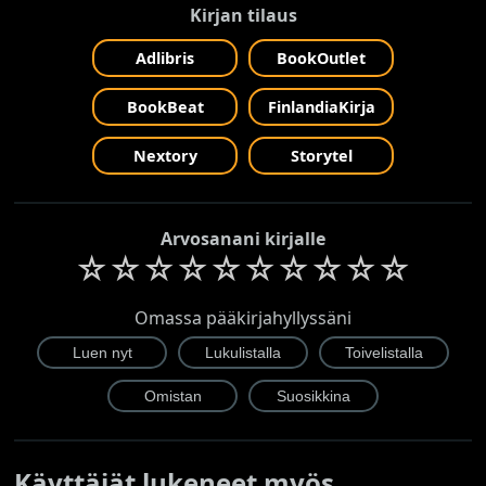
Kirjan tilaus
Adlibris
BookOutlet
BookBeat
FinlandiaKirja
Nextory
Storytel
Arvosanani kirjalle
☆
☆
☆
☆
☆
☆
☆
☆
☆
☆
Omassa pääkirjahyllyssäni
Käyttäjät lukeneet myös