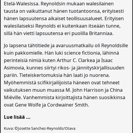
Etelä-Walesissa. Reynoldsin mukaan walesilainen
tausta on vaikuttanut hänen tuotantoonsa, erityisesti
hänen lapsuutensa aikaiset teollisuusalueet. Erityisen
walesilaiseksi Reynolds ei kuitenkaan itseään tunne,
sillä hän vietti lapsuutensa eri puolilla Britanniaa.
Jo lapsena tähtitiede ja avaruusmatkailu oli Reynoldsille
kuin pakkomielle. Hän luki science fictionia, lähinnä
perinteisiä nimiä kuten Arthur C. Clarkea ja Isaac
Asimovia, kunnes siirtyi rikos- ja jännityskirjallisuuden
pariin. Tieteiskertomuksia hän laati jo nuorena.
Myöhemmistä scifikirjailijoista häneen ovat tehneet
vaikutuksen muun muassa M. John Harrison ja China
Miéville. Vanhemmista kirjoittajista hänen suosikkinsa
ovat Gene Wolfe ja Cordwainer Smith.
Lue lisää ...
Kuva: ©Josette Sanchez-Reynolds/Otava