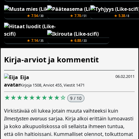
★ 7.54
★ 7.70
★ 5.38
/ 30
/ 51
/ 8
★ 7.14
★ 6.88
/ 35
/ 33
Kirja-arviot ja kommentit
06.02.2011
Eija
Kirjoja 1508, Arviot 455, Viestit 1471
★★★★★★★★★☆
9 / 10
Virkistävää oli lukea jotain muuta vaihteeksi kuin
Ilmestysten avaruus
sarjaa. Kirja alkoi erittäin lumoavasti
ja koko alkupuoliskossa oli sellaista ihmeen tuntua,
että olin haltioissani. Kummalliset olennot, tolkuttomat