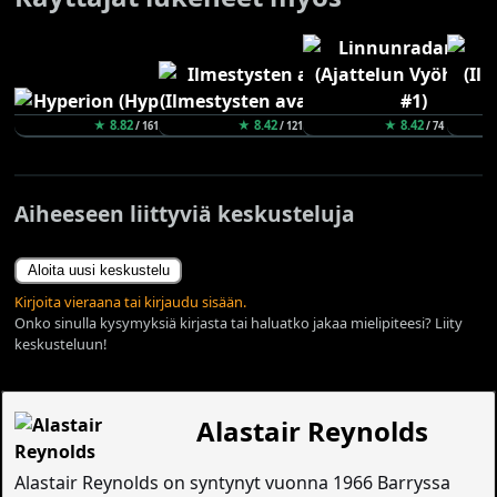
★ 8.82
★ 8.42
★ 8.42
/ 161
/ 121
/ 74
Aiheeseen liittyviä keskusteluja
Aloita uusi keskustelu
Kirjoita vieraana tai kirjaudu sisään.
Onko sinulla kysymyksiä kirjasta tai haluatko jakaa mielipiteesi? Liity
keskusteluun!
Alastair Reynolds
Alastair Reynolds on syntynyt vuonna 1966 Barryssa