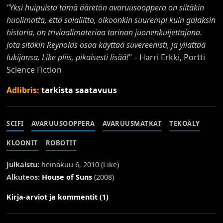
"Yksi huipuista tämä ääretön avaruusooppera on siitäkin
huolimatta, että salaliitto, olkoonkin suurempi kuin galaksin
historia, on triviaalimateriaa tarinan juonenkuljettajana.
Jota sitäkin Reynolds osaa käyttää suvereenisti, ja yllättää
lukijansa. Like pliis, pikaisesti lisää!"
– Harri Erkki, Portti
Science Fiction
Adlibris:
tarkista saatavuus
SCIFI
AVARUUSOOPPERA
AVARUUSMATKAT
TEKOÄLY
KLOONIT
ROBOTIT
Julkaistu:
heinäkuu 6, 2010 (
Like
)
Alkuteos:
House of Suns
(2008)
Kirja-arviot ja kommentit (1)