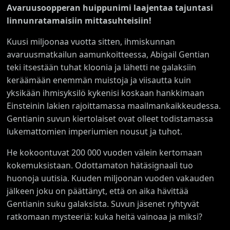
Avaruusoopperan huippunimi laajentaa tajuntasi
linnunratamaisiin mittasuhteisiin!
Kuusi miljoonaa vuotta sitten, ihmiskunnan
avaruusmatkailun aamunkoitteessa, Abigail Gentian
teki itsestään tuhat kloonia ja lähetti ne galaksiin
keräämään enemmän muistoja ja viisautta kuin
yksikään ihmisyksilö kykenisi koskaan hankkimaan
Einsteinin lakien rajoittamassa maailmankaikkeudessa.
Gentianin suvun kiertolaiset ovat olleet todistamassa
lukemattomien imperiumien nousut ja tuhot.
He kokoontuvat 200 000 vuoden välein kertomaan
kokemuksistaan. Odottamaton hätäsignaali tuo
huonoja uutisia. Kuuden miljoonan vuoden vakauden
jälkeen joku on päättänyt, että on aika hävittää
Gentianin suku galaksista. Suvun jäsenet ryhtyvät
ratkomaan mysteeriä: kuka heitä vainoaa ja miksi?