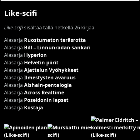
Like-scifi
Like-scifi
sisältää tällä hetkellä 26 kirjaa.
Alasarja
Ruostumaton teräsrotta
Alasarja
Bill – Linnunradan sankari
Alasarja
Hyperion
Alasarja
Helvetin piirit
Alasarja
Ajattelun Vyöhykkeet
Alasarja
Ilmestysten avaruus
Alasarja
Alshain-pentalogia
Alasarja
Across Realtime
Alasarja
Poseidonin lapset
Alasarja
Kostaja