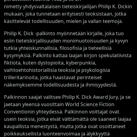
nimetty yhdysvaltalaisen tieteiskirjailijan Philip K. Dickin
mukaan, joka tunnetaan erityisesti teoksistaan, jotka
käsittelevät todellisuuden, mielen ja vallan teemoja.
Philip K. Dick -palkinto myönnetään kirjalle, joka tuo
esiin tieteiskirjallisuuden monimuotoisuuden ja kyvyn
tutkia yhteiskunnallisia, filosofisia ja tieteellisiä
kysymyksiä. Palkinto kattaa laajan kirjon spekulatiivista
fiktiota, kuten dystopioita, kyberpunkia,
vaihtoehtohistoriallisia teoksia ja psykologisia
trilleritarinoita, jotka haastavat perinteiset
näkemyksemme todellisuudesta ja ihmisyydestä.
Palkinnon saajat valitsee Philip K. Dick Award Jury, ja se
jaetaan yleensä vuosittain World Science Fiction
Conventionin yhteydessä. Palkinnon voittajat ovat
usein teoksia, jotka eivät välttämättä ole saaneet laajaa
kaupallista menestystä, mutta jotka ovat osoittaneet
poikkeuksellista luonteenvoimaa ja älykkyyttä