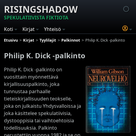
RISINGSHADOW
SPEKULATIIVISTA FIKTIOTA
Koti
Kirjat
Yhteisö
Etusivu
Kirjat
Tyylilajit
Palkinnot
Philip K. Dick -palkinto
Philip K. Dick -palkinto
Philip K. Dick -palkinto on
vuosittain myönnettävä
kirjallisuuspalkinto, joka
tunnustaa parhaalle
tieteiskirjallisuuden teokselle,
joka on julkaistu Yhdysvalloissa ja
joka käsittelee spekulatiivisia,
dystooppisia tai vaihtoehtoisia
todellisuuksia. Palkinto
perustettiin vuonna 1982 ja se on