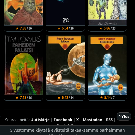
★ 7.88
★ 6.54
★ 6.86
/ 36
/ 26
/ 23
★ 7.18
★ 6.42
★ 5.14
/ 16
/ 14
/ 7
^ Ylös
Seuraa meitä:
Uutiskirje
|
Facebook
|
X
|
Mastodon
|
RSS
|
English Site
Sivustomme käyttää evästeitä takaaksemme parhaimman