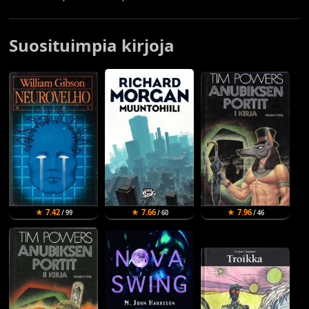
Suosituimpia kirjoja
★ 7.42
★ 7.66
★ 7.96
/ 99
/ 60
/ 46