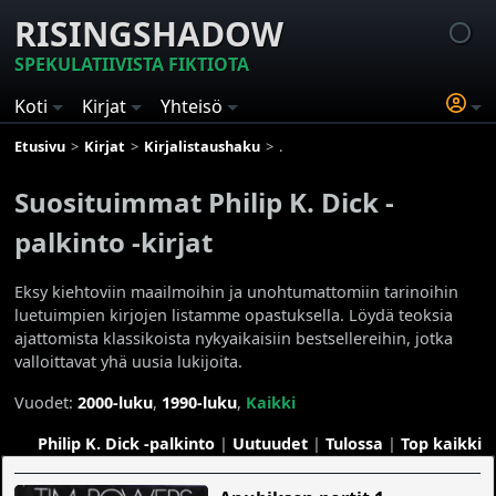
RISINGSHADOW
SPEKULATIIVISTA FIKTIOTA
Koti
Kirjat
Yhteisö
Etusivu
Kirjat
Kirjalistaushaku
Suosituimmat Philip K. Dick -palki
Suosituimmat Philip K. Dick -
palkinto -kirjat
Eksy kiehtoviin maailmoihin ja unohtumattomiin tarinoihin
luetuimpien kirjojen listamme opastuksella. Löydä teoksia
ajattomista klassikoista nykyaikaisiin bestsellereihin, jotka
valloittavat yhä uusia lukijoita.
Vuodet:
2000-luku
,
1990-luku
,
Kaikki
Philip K. Dick -palkinto
|
Uutuudet
|
Tulossa
|
Top kaikki