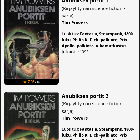
Anubiksen portit 1
(
Kirjayhtymän science fiction -
sarja
)
Tim Powers
Luokitus:
Fantasia
,
Steampunk
,
1800-
luku
,
Philip K. Dick -palkinto
,
Prix
Apollo -palkinto
,
Aikamatkustus
Julkaistu: 1992
★ 7.96
/ 46
Anubiksen portit 2
(
Kirjayhtymän science fiction -
sarja
)
Tim Powers
Luokitus:
Fantasia
,
Steampunk
,
1800-
luku
,
Philip K. Dick -palkinto
,
Prix