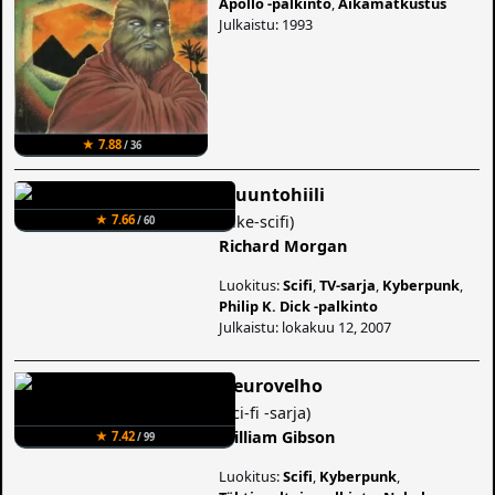
Apollo -palkinto
,
Aikamatkustus
Julkaistu: 1993
★ 7.88
/ 36
Muuntohiili
(
Like-scifi
)
★ 7.66
/ 60
Richard Morgan
Luokitus:
Scifi
,
TV-sarja
,
Kyberpunk
,
Philip K. Dick -palkinto
Julkaistu: lokakuu 12, 2007
Neurovelho
(
Sci-fi -sarja
)
William Gibson
★ 7.42
/ 99
Luokitus:
Scifi
,
Kyberpunk
,