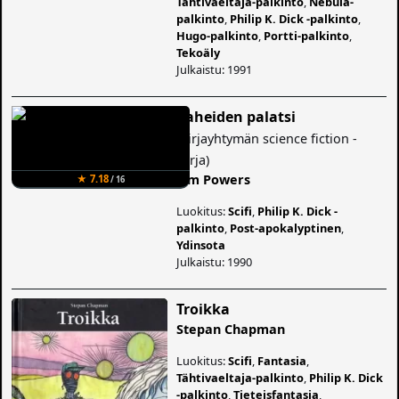
Tähtivaeltaja-palkinto
,
Nebula-
palkinto
,
Philip K. Dick -palkinto
,
Hugo-palkinto
,
Portti-palkinto
,
Tekoäly
Julkaistu: 1991
Paheiden palatsi
(
Kirjayhtymän science fiction -
sarja
)
Tim Powers
★ 7.18
/ 16
Luokitus:
Scifi
,
Philip K. Dick -
palkinto
,
Post-apokalyptinen
,
Ydinsota
Julkaistu: 1990
Troikka
Stepan Chapman
Luokitus:
Scifi
,
Fantasia
,
Tähtivaeltaja-palkinto
,
Philip K. Dick
-palkinto
,
Tieteisfantasia
,