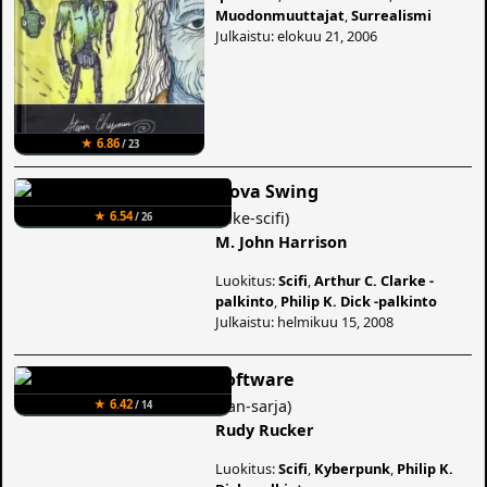
Muodonmuuttajat
,
Surrealismi
Julkaistu: elokuu 21, 2006
★ 6.86
/ 23
Nova Swing
(
Like-scifi
)
★ 6.54
/ 26
M. John Harrison
Luokitus:
Scifi
,
Arthur C. Clarke -
palkinto
,
Philip K. Dick -palkinto
Julkaistu: helmikuu 15, 2008
Software
(
Fan-sarja
)
★ 6.42
/ 14
Rudy Rucker
Luokitus:
Scifi
,
Kyberpunk
,
Philip K.