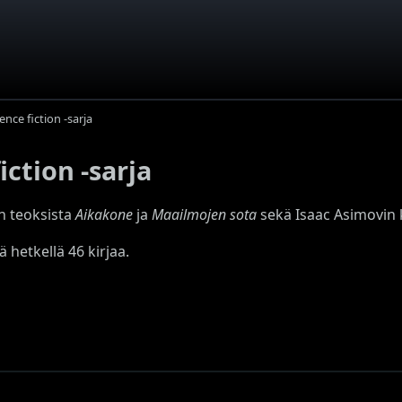
nce fiction -sarja
ction -sarja
in teoksista
Aikakone
ja
Maailmojen sota
sekä Isaac Asimovin 
lä hetkellä 46 kirjaa.