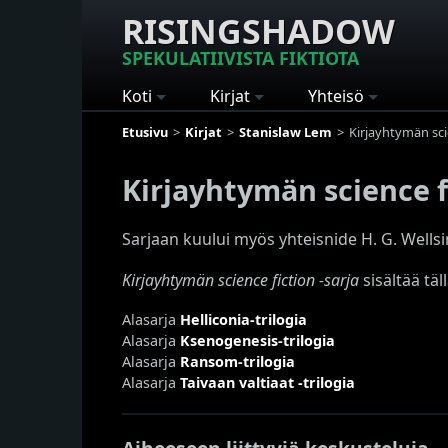
RISINGSHADOW
SPEKULATIIVISTA FIKTIOTA
Koti
Kirjat
Yhteisö
Etusivu
Kirjat
Stanislaw Lem
Kirjayhtymän scie
Kirjayhtymän science fi
Sarjaan kuului myös yhteisnide H. G. Wells
Kirjayhtymän science fiction -sarja
sisältää täl
Alasarja
Helliconia-trilogia
Alasarja
Ksenogenesis-trilogia
Alasarja
Ransom-trilogia
Alasarja
Taivaan valtiaat -trilogia