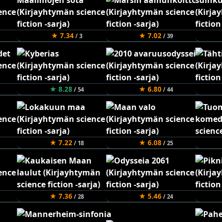
★ 7.34
★ 7.02
/ 3
/ 39
★ 8.28
★ 6.80
/ 54
/ 44
★ 7.22
★ 6.08
/ 18
/ 25
★ 7.36
★ 5.46
/ 28
/ 24