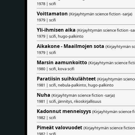
1978 | scifi
Voittamaton
(Kirjayhtymän science fiction -sarja)
1979 | scifi
Yli-ihmisen aika
(Kirjayhtymän science fiction -sar
1979 | scifi, hugo-palkinto
Aikakone - Maailmojen sota
(Kirjayhtymän sci
1979 | scifi
Marsin aamunkoitto
(Kirjayhtymän science ficti
1980 | scifi, kova scifi
Paratiisin suihkulähteet
(Kirjayhtymän science 
1981 | scifi, nebula-palkinto, hugo-palkinto
Nuha
(Kirjayhtymän science fiction -sarja)
1981 | scifi, jännitys, rikoskirjallisuus
Kadonnut menneisyys
(Kirjayhtymän science fic
1982 | scifi
Pimeät valovuodet
(Kirjayhtymän science fiction 
1982 | scifi