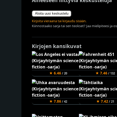
Aiheeseen liittyviä keskusteluja
Aloita uusi keskustelu
Kirjoita vieraana tai kirjaudu sisään.
Kiinnostaako sarja tai sen teokset? Jaa mielipiteesi ja o
Kirjojen kansikuvat
★ 6.46
★ 7.46
/ 20
/ 132
★ 7.86
★ 7.42
/ 42
/ 21