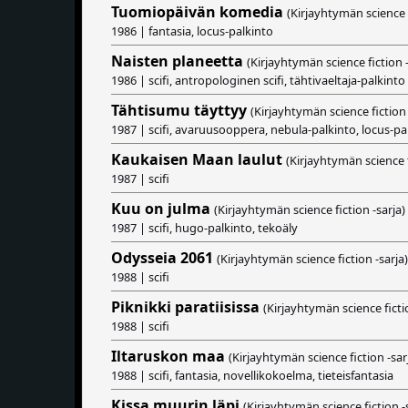
Tuomiopäivän komedia
(Kirjayhtymän science f
1986 | fantasia, locus-palkinto
Naisten planeetta
(Kirjayhtymän science fiction -
1986 | scifi, antropologinen scifi, tähtivaeltaja-palkinto
Tähtisumu täyttyy
(Kirjayhtymän science fiction 
1987 | scifi, avaruusooppera, nebula-palkinto, locus-pa
Kaukaisen Maan laulut
(Kirjayhtymän science f
1987 | scifi
Kuu on julma
(Kirjayhtymän science fiction -sarja)
1987 | scifi, hugo-palkinto, tekoäly
Odysseia 2061
(Kirjayhtymän science fiction -sarja)
1988 | scifi
Piknikki paratiisissa
(Kirjayhtymän science fictio
1988 | scifi
Iltaruskon maa
(Kirjayhtymän science fiction -sar
1988 | scifi, fantasia, novellikokoelma, tieteisfantasia
Kissa muurin läpi
(Kirjayhtymän science fiction -