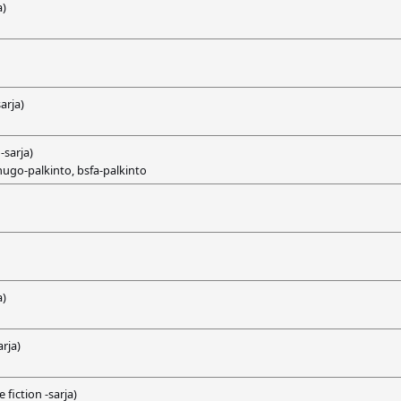
a)
arja)
-sarja)
, hugo-palkinto, bsfa-palkinto
a)
arja)
 fiction -sarja)