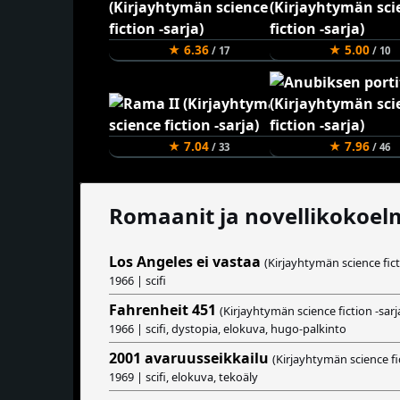
★ 6.36
★ 5.00
/ 17
/ 10
★ 7.04
★ 7.96
/ 33
/ 46
Romaanit ja novellikokoel
Los Angeles ei vastaa
(Kirjayhtymän science fict
1966 | scifi
Fahrenheit 451
(Kirjayhtymän science fiction -sarj
1966 | scifi, dystopia, elokuva, hugo-palkinto
2001 avaruusseikkailu
(Kirjayhtymän science fic
1969 | scifi, elokuva, tekoäly