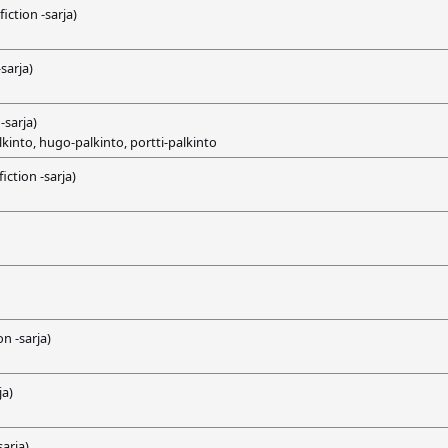
iction -sarja)
sarja)
-sarja)
lkinto, hugo-palkinto, portti-palkinto
iction -sarja)
n -sarja)
ja)
sarja)