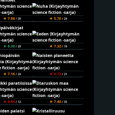
★ 7.06
★ 5.76
/ 29
/ 24
★ 8.38
★ 7.32
/ 29
/ 19
★ 7.16
★ 4.72
/ 24
/ 21
★ 4.84
★ 7.40
/ 12
/ 35