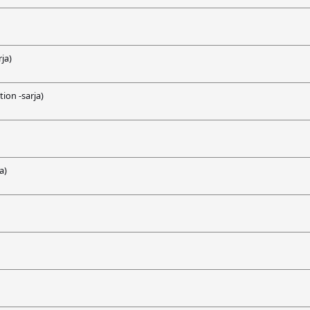
ja)
tion -sarja)
a)