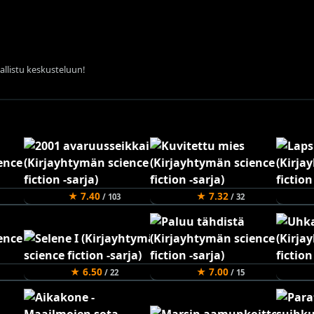
sallistu keskusteluun!
★ 7.40
★ 7.32
/ 103
/ 32
★ 6.50
★ 7.00
/ 22
/ 15