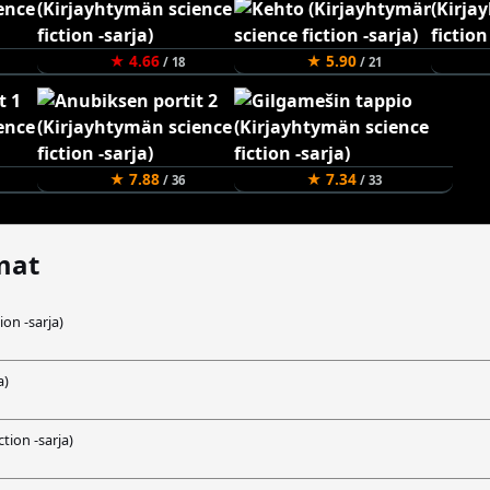
★ 4.66
★ 5.90
/ 18
/ 21
★ 7.88
★ 7.34
/ 36
/ 33
mat
ion -sarja)
a)
tion -sarja)