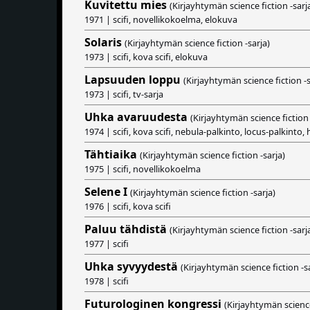
Kuvitettu mies
(Kirjayhtymän science fiction -sarj
1971 | scifi, novellikokoelma, elokuva
Solaris
(Kirjayhtymän science fiction -sarja)
1973 | scifi, kova scifi, elokuva
Lapsuuden loppu
(Kirjayhtymän science fiction -s
1973 | scifi, tv-sarja
Uhka avaruudesta
(Kirjayhtymän science fiction 
1974 | scifi, kova scifi, nebula-palkinto, locus-palkinto
Tähtiaika
(Kirjayhtymän science fiction -sarja)
1975 | scifi, novellikokoelma
Selene I
(Kirjayhtymän science fiction -sarja)
1976 | scifi, kova scifi
Paluu tähdistä
(Kirjayhtymän science fiction -sarj
1977 | scifi
Uhka syvyydestä
(Kirjayhtymän science fiction -s
1978 | scifi
Futurologinen kongressi
(Kirjayhtymän science