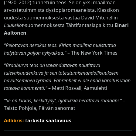
(1920–2012) tunnetuin teos. Se on yksi maailman
arvostetuimmista dystopiaromaaneista. Klassikon
uudesta suomennoksesta vastaa David Mitchellin
Luukellot
-suomennoksesta Tähtifantasiapalkittu
Einari
Aaltonen
.
”Pelottavan nerokas teos. Kirjan maailma muistuttaa
hälyttävän paljon nykyaikaa.”
– The New York Times
”Bradburyn teos on vavahduttavan nautittava
tulevaisuudenkuva ja sen toteutumismahdollisuuksien
havaitseminen tyrmää. Fahrenheit ei ole enää varoitus vaan
toteava kommentti.”
– Matti Rosvall, Aamulehti
”Se on kirkas, keskittynyt, ajatuksia herättävä romaani.”
–
Taisto Pohjola, Päivän sanomat
Adlibris:
tarkista saatavuus