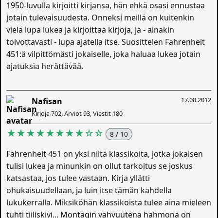
1950-luvulla kirjoitti kirjansa, hän ehkä osasi ennustaa
jotain tulevaisuudesta. Onneksi meillä on kuitenkin
vielä lupa lukea ja kirjoittaa kirjoja, ja - ainakin
toivottavasti - lupa ajatella itse. Suosittelen Fahrenheit
451:ä vilpittömästi jokaiselle, joka haluaa lukea jotain
ajatuksia herättävää.
17.08.2012
Nafisan
Kirjoja 702, Arviot 93, Viestit 180
★★★★★★★★☆☆
8 / 10
Fahrenheit 451 on yksi niitä klassikoita, jotka jokaisen
tulisi lukea ja minunkin on ollut tarkoitus se joskus
katsastaa, jos tulee vastaan. Kirja yllätti
ohukaisuudellaan, ja luin itse tämän kahdella
lukukerralla. Miksiköhän klassikoista tulee aina mieleen
tuhti tiiliskivi... Montagin vahvuutena hahmona on