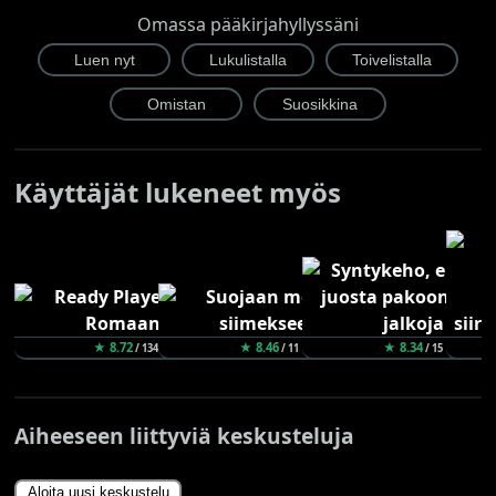
Omassa pääkirjahyllyssäni
Käyttäjät lukeneet myös
★ 8.72
★ 8.46
★ 8.34
/ 134
/ 11
/ 15
Aiheeseen liittyviä keskusteluja
Aloita uusi keskustelu