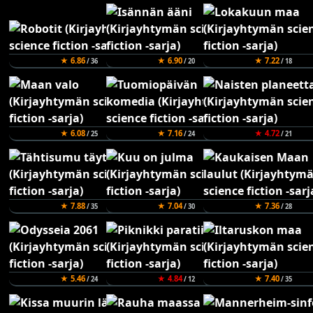
★ 6.86
★ 6.90
★ 7.22
/ 36
/ 20
/ 18
★ 6.08
★ 7.16
★ 4.72
/ 25
/ 24
/ 21
★ 7.88
★ 7.04
★ 7.36
/ 35
/ 30
/ 28
★ 5.46
★ 4.84
★ 7.40
/ 24
/ 12
/ 35