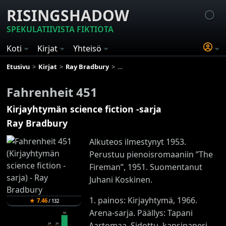
RISINGSHADOW
SPEKULATIIVISTA FIKTIOTA
Koti
Kirjat
Yhteisö
Etusivu
Kirjat
Ray Bradbury
Kirjayhtymän science fiction -sar
Fahrenheit 451
Kirjayhtymän science fiction -sarja
Ray Bradbury
Alkuteos ilmestynyt 1953.
Perustuu pienoisromaaniin ”The
Fireman”, 1951. Suomentanut
Juhani Koskinen.
1. painos: Kirjayhtymä, 1966.
★
7.46
/
132
Arena-sarja. Päällys: Tapani
59
Aartomaa. Sidottu, kansipaperi.
24
24