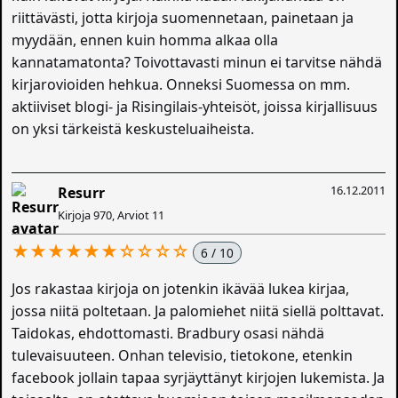
riittävästi, jotta kirjoja suomennetaan, painetaan ja
myydään, ennen kuin homma alkaa olla
kannatamatonta? Toivottavasti minun ei tarvitse nähdä
kirjarovioiden hehkua. Onneksi Suomessa on mm.
aktiiviset blogi- ja Risingilais-yhteisöt, joissa kirjallisuus
on yksi tärkeistä keskusteluaiheista.
16.12.2011
Resurr
Kirjoja 970, Arviot 11
★★★★★★☆☆☆☆
6 / 10
Jos rakastaa kirjoja on jotenkin ikävää lukea kirjaa,
jossa niitä poltetaan. Ja palomiehet niitä siellä polttavat.
Taidokas, ehdottomasti. Bradbury osasi nähdä
tulevaisuuteen. Onhan televisio, tietokone, etenkin
facebook jollain tapaa syrjäyttänyt kirjojen lukemista. Ja