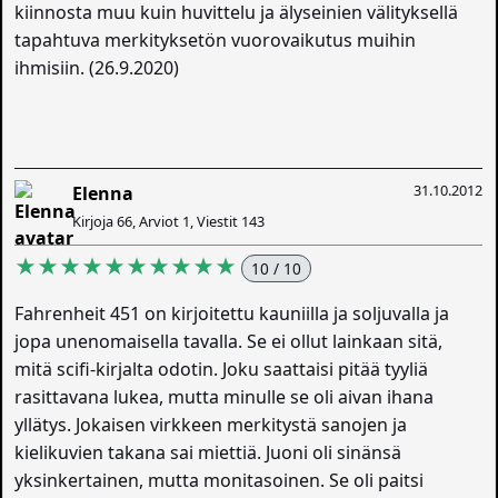
kiinnosta muu kuin huvittelu ja älyseinien välityksellä
tapahtuva merkityksetön vuorovaikutus muihin
ihmisiin. (26.9.2020)
31.10.2012
Elenna
Kirjoja 66, Arviot 1, Viestit 143
★★★★★★★★★★
10 / 10
Fahrenheit 451 on kirjoitettu kauniilla ja soljuvalla ja
jopa unenomaisella tavalla. Se ei ollut lainkaan sitä,
mitä scifi-kirjalta odotin. Joku saattaisi pitää tyyliä
rasittavana lukea, mutta minulle se oli aivan ihana
yllätys. Jokaisen virkkeen merkitystä sanojen ja
kielikuvien takana sai miettiä. Juoni oli sinänsä
yksinkertainen, mutta monitasoinen. Se oli paitsi