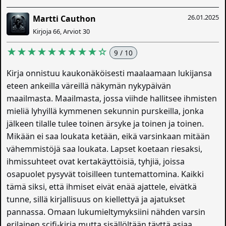
26.01.2025
Martti Cauthon
Kirjoja 66, Arviot 30
★★★★★★★★★☆
9 / 10
Kirja onnistuu kaukonäköisesti maalaamaan lukijansa
eteen ankeilla väreillä näkymän nykypäivän
maailmasta. Maailmasta, jossa viihde hallitsee ihmisten
mieliä lyhyillä kymmenen sekunnin purskeilla, jonka
jälkeen tilalle tulee toinen ärsyke ja toinen ja toinen.
Mikään ei saa loukata ketään, eikä varsinkaan mitään
vähemmistöjä saa loukata. Lapset koetaan riesaksi,
ihmissuhteet ovat kertakäyttöisiä, tyhjiä, joissa
osapuolet pysyvät toisilleen tuntemattomina. Kaikki
tämä siksi, että ihmiset eivät enää ajattele, eivätkä
tunne, sillä kirjallisuus on kiellettyä ja ajatukset
pannassa. Omaan lukumieltymyksiini nähden varsin
erilainen scifi-kirja mutta sisällöltään täyttä asiaa.