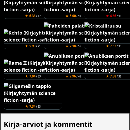
★ 6.36
★ 5.00
★ 4.66
/ 17
/ 10
/ 18
★ 5.90
★ 7.18
★ 7.52
/ 21
/ 16
/ 33
★ 7.04
★ 7.96
★ 7.88
/ 33
/ 46
/ 36
★ 7.34
/ 33
Kirja-arviot ja kommentit