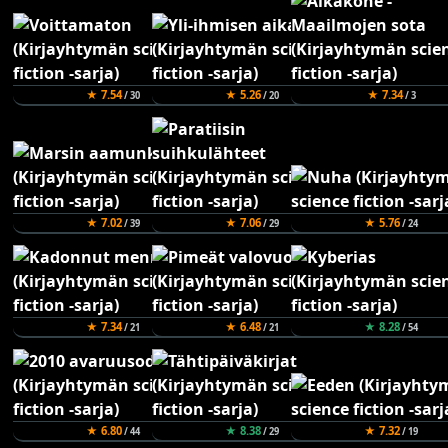
★ 7.54
★ 5.26
★ 7.34
/ 30
/ 20
/ 3
★ 7.02
★ 7.06
★ 5.76
/ 39
/ 29
/ 24
★ 7.34
★ 6.48
★ 8.28
/ 21
/ 21
/ 54
★ 6.80
★ 8.38
★ 7.32
/ 44
/ 29
/ 19