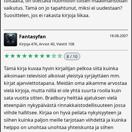
toisaalta, on otettava huomioon toisen maailmansodan
vaikutus. Tämä on jo tapahtunut, miksi ei uudestaan?
Suosittelen, jos ei rakasta kirjoja liikaa.
18.08.2007
Fantasyfan
Kirjoja 476, Arviot 40, Viestit 108
★★★★★★★★☆☆
8 / 10
Tämä kirja kuvaa hyvin kirjailijan pelkoa siitä kuinka
aikoinaan televisiot alkoivat yleistyä syrjäyttäen mm.
kirjat ajanviettotapana. Meidän oma aikamme arvostaa
vielä kirjoja, mutta niillä ei ole yhtä suurta roolia kuin
sata vuotta sitten. Bradbury heittää ajatuksen vielä
eteenpäin nykypäivästä rinnakkaistodellisuuteen jossa
viihde hallitsee. Kirjaa on hyvä peilata nykyisyyteen ja
siihen kuinka paljon meille tarjotaan viihdettä ja kuinka
helppo on unohtaa unohtaa yhteiskunta ja siihen