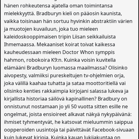
hänen rohkeutensa ajatella oman toimintansa
mielekkyyttä. Bradburyn kieli on pääosin kaunista,
vaikka toisinaan hän sortuu hyvinkin abstraktiin värien
ja muotojen kuvailuun, joka tuo mieleen
kaleidoskooppimaisen tripin Liisan seikkailuista
Ihmemaassa. Mekaaniset koirat toivat kaikessa
kauheudessaan mieleen Doctor Whon symppis
hahmon, robokoira K9:n. Kuinka voisin kuvitella
elämääni Bradburyn luomassa maailmassa? Olisinko
aivopesty, valmiiksi pureskeltujen tv-ohjelmien orja,
joka välillä kaahaa tuhatta ja sataa moottoritiellä vai
olisinko kenties rakkaimpia kirjojani salassa lukeva ja
kirjallista historiaa säilövä kapinallinen? Bradbury on
onnistunut nostamaan jo yli 50 vuotta sitten esille ne
ongelmat, joista ensioireet alkavat näkyä nykypäivänä:
ihmiset tyhmentyvät, he katsovat mieluummin saippua
oopperoiden uusintoja tai päivittävät Facebook-sivuaan
kuin lukevat kirjoja. Kuinka kauan lukijakuntaa on