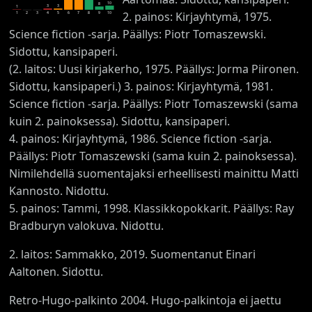
10
8
3
3
1
2. painos: Kirjayhtymä, 1975.
1
2
3
4
5
6
7
8
9
10
Science fiction -sarja. Päällys: Piotr Tomaszewski.
Sidottu, kansipaperi.
(2. laitos: Uusi kirjakerho, 1975. Päällys: Jorma Piironen.
Sidottu, kansipaperi.) 3. painos: Kirjayhtymä, 1981.
Science fiction -sarja. Päällys: Piotr Tomaszewski (sama
kuin 2. painoksessa). Sidottu, kansipaperi.
4. painos: Kirjayhtymä, 1986. Science fiction -sarja.
Päällys: Piotr Tomaszewski (sama kuin 2. painoksessa).
Nimilehdellä suomentajaksi erheellisesti mainittu Matti
Kannosto. Nidottu.
5. painos: Tammi, 1998. Klassikkopokkarit. Päällys: Ray
Bradburyn valokuva. Nidottu.
2. laitos: Sammakko, 2019. Suomentanut Einari
Aaltonen. Sidottu.
Retro-Hugo-palkinto 2004. Hugo-palkintoja ei jaettu