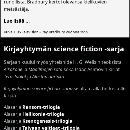
runollista. Bradbury kertoi olevansa kielikuvien
metsästäjä.
Lue lisää ...
Kuva: CBS Television - Ray Bradbury vuonna 1959
Kirjayhtymän science fiction -sarja
Sarjaan kuului myös yhteisnide H. G. Wellsin teoksista
Aikakone
ja
Maailmojen sota
sekä Isaac Asimovin kirjat
Teräsluolat
ja
Alaston aurinko
.
Kirjayhtymän science fiction -sarja
sisältää tällä hetkellä 46
kirjaa.
Alasarja
Ransom-trilogia
Alasarja
Helliconia-trilogia
Alasarja
Ksenogenesis-trilogia
Alasarja
Taivaan valtiaat -trilogia