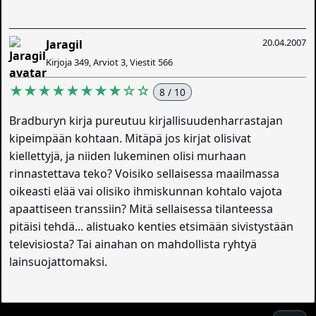
20.04.2007
Jaragil
Kirjoja 349, Arviot 3, Viestit 566
★★★★★★★★☆☆
8 / 10
Bradburyn kirja pureutuu kirjallisuudenharrastajan
kipeimpään kohtaan. Mitäpä jos kirjat olisivat
kiellettyjä, ja niiden lukeminen olisi murhaan
rinnastettava teko? Voisiko sellaisessa maailmassa
oikeasti elää vai olisiko ihmiskunnan kohtalo vajota
apaattiseen transsiin? Mitä sellaisessa tilanteessa
pitäisi tehdä... alistuako kenties etsimään sivistystään
televisiosta? Tai ainahan on mahdollista ryhtyä
lainsuojattomaksi.