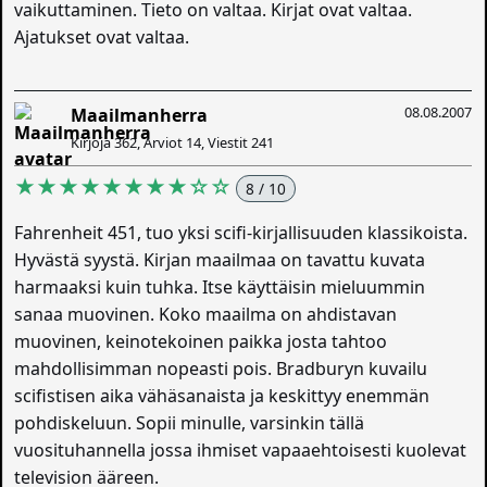
vaikuttaminen. Tieto on valtaa. Kirjat ovat valtaa.
Ajatukset ovat valtaa.
08.08.2007
Maailmanherra
Kirjoja 362, Arviot 14, Viestit 241
★★★★★★★★☆☆
8 / 10
Fahrenheit 451, tuo yksi scifi-kirjallisuuden klassikoista.
Hyvästä syystä. Kirjan maailmaa on tavattu kuvata
harmaaksi kuin tuhka. Itse käyttäisin mieluummin
sanaa muovinen. Koko maailma on ahdistavan
muovinen, keinotekoinen paikka josta tahtoo
mahdollisimman nopeasti pois. Bradburyn kuvailu
scifistisen aika vähäsanaista ja keskittyy enemmän
pohdiskeluun. Sopii minulle, varsinkin tällä
vuosituhannella jossa ihmiset vapaaehtoisesti kuolevat
television ääreen.