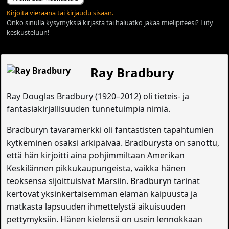
Kirjoita vieraana tai kirjaudu sisään.
Onko sinulla kysymyksiä kirjasta tai haluatko jakaa mielipiteesi? Liity
keskusteluun!
Ray Bradbury
Ray Douglas Bradbury (1920–2012) oli tieteis- ja
fantasiakirjallisuuden tunnetuimpia nimiä.
Bradburyn tavaramerkki oli fantastisten tapahtumien
kytkeminen osaksi arkipäivää. Bradburystä on sanottu,
että hän kirjoitti aina pohjimmiltaan Amerikan
Keskilännen pikkukaupungeista, vaikka hänen
teoksensa sijoittuisivat Marsiin. Bradburyn tarinat
kertovat yksinkertaisemman elämän kaipuusta ja
matkasta lapsuuden ihmettelystä aikuisuuden
pettymyksiin. Hänen kielensä on usein lennokkaan