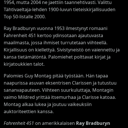
1954, mutta 2004 ne jaettiin taannehtivasti. Valittu
Tähtivaeltaja-lehden 1900-luvun tieteiskirjallisuuden
Top 50-listalle 2000.
Ray Bradburyn vuonna 1953 ilmestynyt romaani
Fahrenheit 451 kertoo ydinsotaan ajautuvasta
maailmasta, jossa ihmiset turrutetaan viihteellä.
Kirjallisuus on kiellettyä. Sivistyneistö on vaiennettu ja
kansa tietämätöntä. Palomiehet polttavat kirjat ja
kirjatoukkien talot.
Palomies Guy Montag pitää työstään. Hän tapaa
naapurissa asuvan eksentrisen Clarissen ja tutustuu
sananvapauteen. Viihteen suurkuluttaja, Montagin
vaimo Mildred yrittää itsemurhaa ja Clarisse katoaa.
Montag alkaa lukea ja joutuu vaikeuksiin
auktoriteettien kanssa.
Fahrenheit 451
on amerikkalaisen
Ray Bradburyn