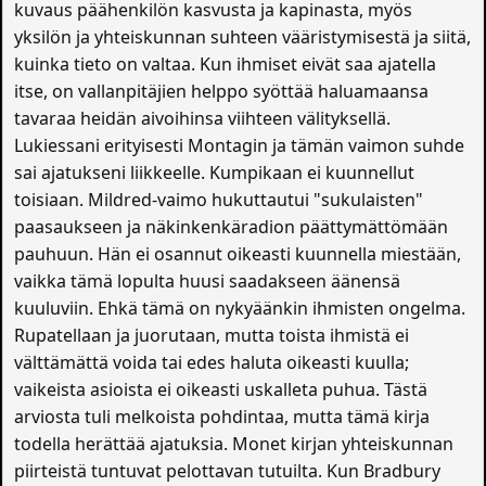
kuvaus päähenkilön kasvusta ja kapinasta, myös
yksilön ja yhteiskunnan suhteen vääristymisestä ja siitä,
kuinka tieto on valtaa. Kun ihmiset eivät saa ajatella
itse, on vallanpitäjien helppo syöttää haluamaansa
tavaraa heidän aivoihinsa viihteen välityksellä.
Lukiessani erityisesti Montagin ja tämän vaimon suhde
sai ajatukseni liikkeelle. Kumpikaan ei kuunnellut
toisiaan. Mildred-vaimo hukuttautui "sukulaisten"
paasaukseen ja näkinkenkäradion päättymättömään
pauhuun. Hän ei osannut oikeasti kuunnella miestään,
vaikka tämä lopulta huusi saadakseen äänensä
kuuluviin. Ehkä tämä on nykyäänkin ihmisten ongelma.
Rupatellaan ja juorutaan, mutta toista ihmistä ei
välttämättä voida tai edes haluta oikeasti kuulla;
vaikeista asioista ei oikeasti uskalleta puhua. Tästä
arviosta tuli melkoista pohdintaa, mutta tämä kirja
todella herättää ajatuksia. Monet kirjan yhteiskunnan
piirteistä tuntuvat pelottavan tutuilta. Kun Bradbury