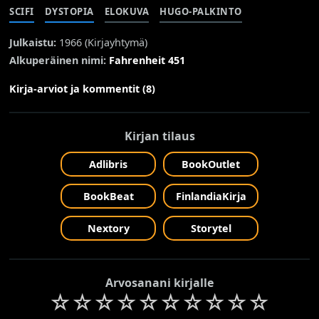
SCIFI
DYSTOPIA
ELOKUVA
HUGO-PALKINTO
Julkaistu:
1966 (
Kirjayhtymä
)
Alkuperäinen nimi:
Fahrenheit 451
Kirja-arviot ja kommentit (8)
Kirjan tilaus
Adlibris
BookOutlet
BookBeat
FinlandiaKirja
Nextory
Storytel
Arvosanani kirjalle
☆
☆
☆
☆
☆
☆
☆
☆
☆
☆