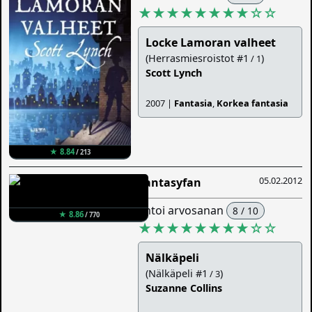
★★★★★★★★
☆
☆
Locke Lamoran valheet
(Herrasmiesroistot #1
)
/ 1
Scott Lynch
2007 |
Fantasia
,
Korkea fantasia
★ 8.84
/ 213
05.02.2012
Fantasyfan
antoi arvosanan
8 / 10
★ 8.86
/ 770
★★★★★★★★
☆
☆
Nälkäpeli
(Nälkäpeli #1
)
/ 3
Suzanne Collins