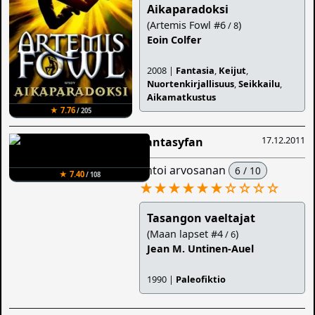
Aikaparadoksi
(Artemis Fowl #6
)
/ 8
Eoin Colfer
2008 |
Fantasia
,
Keijut
,
Nuortenkirjallisuus
,
Seikkailu
,
Aikamatkustus
★ 7.76
/ 205
17.12.2011
Fantasyfan
antoi arvosanan
6 / 10
★ 7.40
/ 108
★★★★★★
☆
☆
☆
☆
Tasangon vaeltajat
(Maan lapset #4
)
/ 6
Jean M. Untinen-Auel
1990 |
Paleofiktio