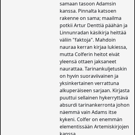
samaan tasoon Adamsin
kanssa. Pinnalta katsoen
rakenne on sama; maailma
potkii Artur Denttiä päähän ja
Linnunradan käsikirja heittää
väliin "faktoja". Mahdoin
nauraa kerran kirjaa lukiessa,
mutta Colferin heitot eivät
yleensä ottaen jaksaneet
naurattaa. Tarinankuljetuskin
on hyvin suoraviivainen ja
yksinkertainen verrattuna
alkuperäiseen sarjaan. Kirjasta
puuttui sellainen hykerryttävä
absurdi tarinankerronta johon
näemmä vain Adams itse
kykeni. Colfer on enemmän
elementissään Artemiskirjojen
kanssa.