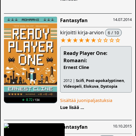
14.07.2014
Fantasyfan
kirjoitti kirja-arvion
6 / 10
★★★★★★
☆
☆
☆
☆
Ready Player One:
Romaani:
Ernest Cline
2012 |
Scifi
,
Post-apokalyptinen
,
Videopeli
,
Elokuva
,
Dystopia
★ 8.72
Sisältää juonipaljastuksia
/ 134
Lue lisää ...
10.10.2015
Fantasyfan