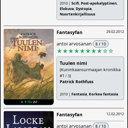
2010 |
Scifi
,
Post-apokalyptinen
,
Elokuva
,
Dystopia
,
Nuortenkirjallisuus
29.02.2012
Fantasyfan
antoi arvosanan
8 / 10
★★★★★★★★
☆
☆
Tuulen nimi
(Kuninkaansurmaajan kronikka
#1
)
/ 3
Patrick Rothfuss
2010 |
Fantasia
,
Korkea fantasia
★ 9.10
/ 257
12.02.2012
Fantasyfan
antoi arvosanan
8 / 10