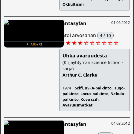
Okkultismi
01.05.2012
Fantasyfan
antoi arvosanan
4 / 10
★★★★
☆
☆
☆
☆
☆
☆
★ 7.86
/ 42
Uhka avaruudesta
(Kirjayhtymän science fiction -
sarja)
Arthur C. Clarke
1974 |
Scifi
,
BSFA-palkinto
,
Hugo-
palkinto
,
Locus-palkinto
,
Nebula-
palkinto
,
Kova scifi
,
Avaruusmatkat
04.03.2012
Fantasyfan