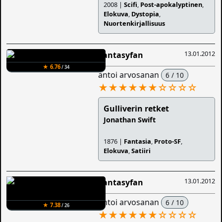
2008 |
Scifi
,
Post-apokalyptinen
,
Elokuva
,
Dystopia
,
Nuortenkirjallisuus
13.01.2012
Fantasyfan
★ 6.76
/ 34
antoi arvosanan
6 / 10
★★★★★★
☆
☆
☆
☆
Gulliverin retket
Jonathan Swift
1876 |
Fantasia
,
Proto-SF
,
Elokuva
,
Satiiri
13.01.2012
Fantasyfan
antoi arvosanan
6 / 10
★ 7.38
/ 26
★★★★★★
☆
☆
☆
☆