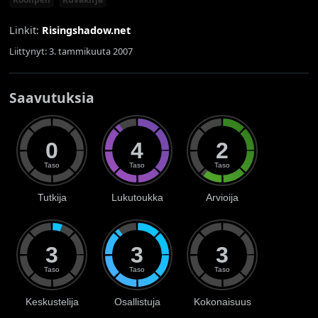
Linkit:
Risingshadow.net
Liittynyt: 3. tammikuuta 2007
Saavutuksia
0
4
2
Taso
Taso
Taso
Tutkija
Lukutoukka
Arvioija
3
3
3
Taso
Taso
Taso
Keskustelija
Osallistuja
Kokonaisuus