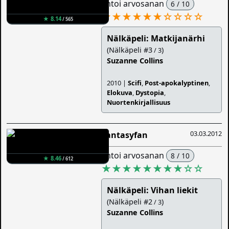
antoi arvosanan
6 / 10
★★★★★★
☆
☆
☆
☆
★ 8.14
/ 565
Nälkäpeli: Matkijanärhi
(Nälkäpeli #3
)
/ 3
Suzanne Collins
2010 |
Scifi
,
Post-apokalyptinen
,
Elokuva
,
Dystopia
,
Nuortenkirjallisuus
03.03.2012
Fantasyfan
antoi arvosanan
8 / 10
★ 8.46
/ 612
★★★★★★★★
☆
☆
Nälkäpeli: Vihan liekit
(Nälkäpeli #2
)
/ 3
Suzanne Collins