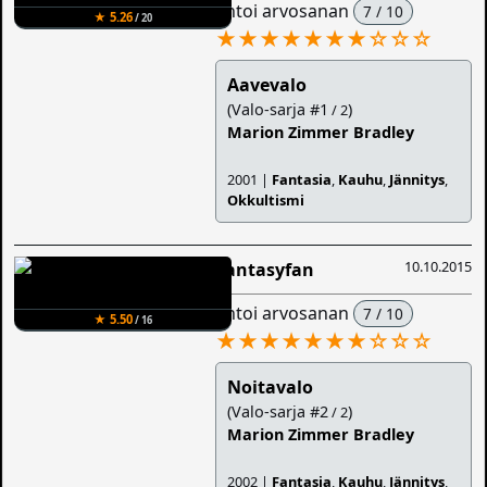
antoi arvosanan
7 / 10
★ 5.26
/ 20
★★★★★★★
☆
☆
☆
Aavevalo
(Valo-sarja #1
)
/ 2
Marion Zimmer Bradley
2001 |
Fantasia
,
Kauhu
,
Jännitys
,
Okkultismi
10.10.2015
Fantasyfan
antoi arvosanan
7 / 10
★ 5.50
/ 16
★★★★★★★
☆
☆
☆
Noitavalo
(Valo-sarja #2
)
/ 2
Marion Zimmer Bradley
2002 |
Fantasia
,
Kauhu
,
Jännitys
,