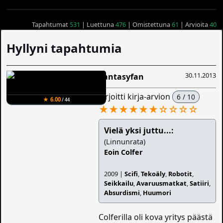
Tapahtumat
531
| Luettuna
476
| Omistettuna
61
| Arvioita
40
Hyllyni tapahtumia
30.11.2013
Fantasyfan
kirjoitti kirja-arvion
6 / 10
★ 6.00
/ 44
★★★★★★
☆
☆
☆
☆
Vielä yksi juttu...:
(Linnunrata)
Eoin Colfer
2009 |
Scifi
,
Tekoäly
,
Robotit
,
Seikkailu
,
Avaruusmatkat
,
Satiiri
,
Absurdismi
,
Huumori
Colferilla oli kova yritys päästä