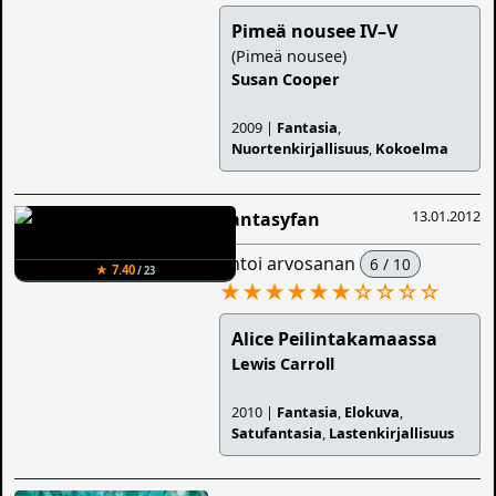
Pimeä nousee IV–V
(Pimeä nousee)
Susan Cooper
2009 |
Fantasia
,
Nuortenkirjallisuus
,
Kokoelma
13.01.2012
Fantasyfan
antoi arvosanan
6 / 10
★ 7.40
/ 23
★★★★★★
☆
☆
☆
☆
Alice Peilintakamaassa
Lewis Carroll
2010 |
Fantasia
,
Elokuva
,
Satufantasia
,
Lastenkirjallisuus