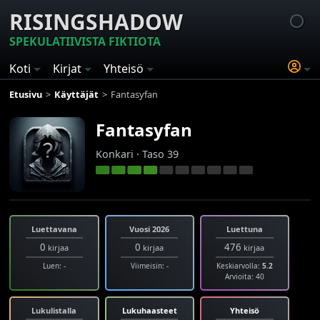
RISINGSHADOW
SPEKULATIIVISTA FIKTIOTA
Koti
Kirjat
Yhteisö
Etusivu
Käyttäjät
Fantasyfan
Fantasyfan
Konkari · Taso 39
Luettavana
Vuosi 2026
Luettuna
0
0
476
kirjaa
kirjaa
kirjaa
Luen: -
Viimeisin: -
Keskiarvolla:
5.2
Arvioita: 40
Lukulistalla
Lukuhaasteet
Yhteisö