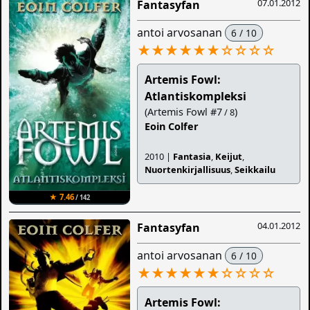
07.01.2012
Fantasyfan
antoi arvosanan
6 / 10
★★★★★★
☆
☆
☆
☆
Artemis Fowl:
Atlantiskompleksi
(Artemis Fowl #7
)
/ 8
Eoin Colfer
2010 |
Fantasia
,
Keijut
,
Nuortenkirjallisuus
,
Seikkailu
★ 7.46
/ 142
04.01.2012
Fantasyfan
antoi arvosanan
6 / 10
★★★★★★
☆
☆
☆
☆
Artemis Fowl: