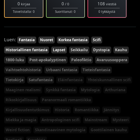
0
0
108
kirjaa
/ 0
viestiä
Toivelistalla: 0
Suorittanut: 0
0 tykkäystä
Luen:
Fantasia
Nuoret
Korkea fantasia
Scifi
Historiallinen fantasia
Lapset
Seikkailu
Dystopia
Kauhu
1800-luku
Post-apokalyptinen
Paleofiktio
Avaruusooppera
Vaihtoehtohistoria
Urbaani fantasia
Tieteisfantasia
Tietokirja
Satufantasia
Eläinfantasia
Yhteiskunnallinen scifi
Maaginen realismi
Synkkä fantasia
Mytologia
Arthuriana
Rikoskirjallisuus
Paranormaali romantiikka
Kirjallisuudentutkimus
Historia
Romantiikka
Jännitys
Miekka ja magia
Antropologinen scifi
Mainstream
Mysteeri
Weird fiction
Skandinaavinen mytologia
Goottilainen kauhu
Roolipeli
Kuvakirja