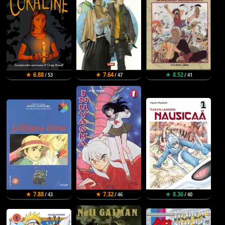
★ 6.88
★ 7.64
★ 8.52
/ 53
/ 47
/ 41
★ 7.88
★ 7.32
★ 8.36
/ 43
/ 46
/ 40