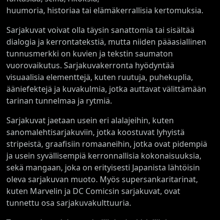
huumoria, historiaa tai elämäkerrallisia kertomuksia.
Sarjakuvat voivat olla täysin sanattomia tai sisältää
dialogia ja kerrontatekstiä, mutta niiden pääasiallinen
tunnusmerkki on kuvien ja tekstin saumaton
vuorovaikutus. Sarjakuvakerronta hyödyntää
visuaalisia elementtejä, kuten ruutuja, puhekuplia,
ääniefektejä ja kuvakulmia, jotka auttavat välittämään
tarinan tunnelmaa ja rytmiä.
Sarjakuvat jaetaan usein eri alalajeihin, kuten
sanomalehtisarjakuviin, jotka koostuvat lyhyistä
stripeistä, graafisiin romaaneihin, jotka ovat pidempiä
ja usein syvällisempiä kerronnallisia kokonaisuuksia,
sekä mangaan, joka on erityisesti Japanista lähtöisin
oleva sarjakuvan muoto. Myös supersankaritarinat,
kuten Marvelin ja DC Comicsin sarjakuvat, ovat
tunnettu osa sarjakuvakulttuuria.