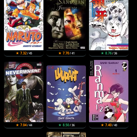
★ 7.32
★ 7.70
★ 8.76
/ 45
/ 41
/ 36
★ 7.04
★ 8.50
★ 7.40
/ 44
/ 36
/ 40