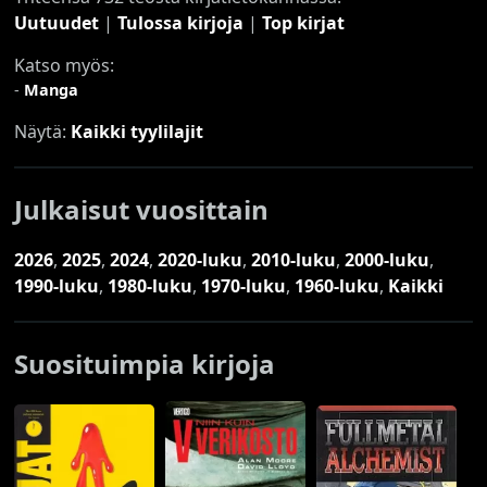
Uutuudet
|
Tulossa kirjoja
|
Top kirjat
Katso myös:
-
Manga
Näytä:
Kaikki tyylilajit
Julkaisut vuosittain
2026
,
2025
,
2024
,
2020-luku
,
2010-luku
,
2000-luku
,
1990-luku
,
1980-luku
,
1970-luku
,
1960-luku
,
Kaikki
Suosituimpia kirjoja