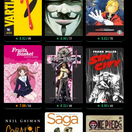
★ 8.82
★ 8.90
★ 8.82
/ 99
/ 77
/ 70
★ 7.88
★ 8.32
★ 8.80
/ 54
/ 48
/ 44