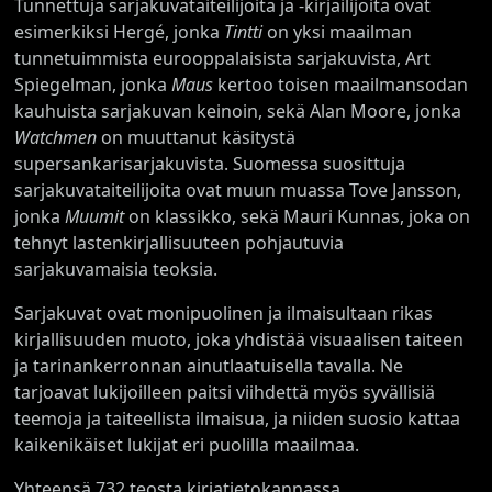
Tunnettuja sarjakuvataiteilijoita ja -kirjailijoita ovat
esimerkiksi Hergé, jonka
Tintti
on yksi maailman
tunnetuimmista eurooppalaisista sarjakuvista, Art
Spiegelman, jonka
Maus
kertoo toisen maailmansodan
kauhuista sarjakuvan keinoin, sekä Alan Moore, jonka
Watchmen
on muuttanut käsitystä
supersankarisarjakuvista. Suomessa suosittuja
sarjakuvataiteilijoita ovat muun muassa Tove Jansson,
jonka
Muumit
on klassikko, sekä Mauri Kunnas, joka on
tehnyt lastenkirjallisuuteen pohjautuvia
sarjakuvamaisia teoksia.
Sarjakuvat ovat monipuolinen ja ilmaisultaan rikas
kirjallisuuden muoto, joka yhdistää visuaalisen taiteen
ja tarinankerronnan ainutlaatuisella tavalla. Ne
tarjoavat lukijoilleen paitsi viihdettä myös syvällisiä
teemoja ja taiteellista ilmaisua, ja niiden suosio kattaa
kaikenikäiset lukijat eri puolilla maailmaa.
Yhteensä 732 teosta kirjatietokannassa.