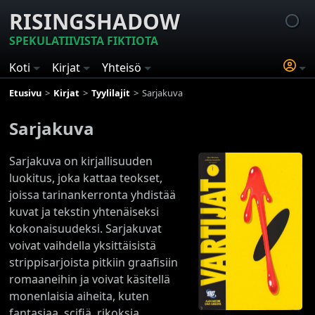
RISINGSHADOW
SPEKULATIIVISTA FIKTIOTA
Koti
Kirjat
Yhteisö
Etusivu
Kirjat
Tyylilajit
Sarjakuva
Sarjakuva
Sarjakuva on kirjallisuuden
luokitus, joka kattaa teokset,
joissa tarinankerronta yhdistää
kuvat ja tekstin yhtenäiseksi
kokonaisuudeksi. Sarjakuvat
voivat vaihdella yksittäisistä
strippisarjoista pitkiin graafisiin
romaaneihin ja voivat käsitellä
monenlaisia aiheita, kuten
fantasiaa, scifiä, rikoksia,