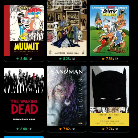
★ 8.40
★ 8.28
★ 7.56
/ 35
/ 35
/ 37
★ 8.00
★ 7.82
★ 7.74
/ 33
/ 33
/ 30