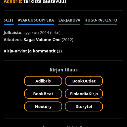
Adlibris:
tarkista saatavuus
SCIFI
AVARUUSOOPPERA
SARJAKUVA
HUGO-PALKINTO
Julkaistu:
syyskuu 2014 (
Like
)
Alkuteos:
Saga: Volume One
(2012)
Kirja-arviot ja kommentit (2)
Kirjan tilaus
Adlibris
BookOutlet
BookBeat
FinlandiaKirja
Nextory
Storytel