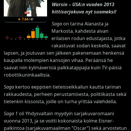
Warsin – USA:n vuoden 2013
hittisarjakuva nyt suomeksi!
★
7.64
/
47
Saga
on tarina Alanasta ja
18
Markosta, kahdesta aivan
12
8
4
3
1
1
erilaisen rodun edustajasta, jotka
1
2
3
4
5
6
7
8
9
10
rakastuvat sodan keskellä, saavat
lapsen, ja joutuvan sen jälkeen pakenemaan henkensä
kaupalla molempien kansojen vihaa. Peräänsä he
saavat niin kylmäverisiä palkkatappajia kuin TV-päisiä
robottikuninkaallisia.
Saga
kertoo eeppisen tieteisseikkailun kautta tarinan
rakkaudesta, perheen perustamisesta, politiikasta sekä
tietenkin kissoista, joille on turha yrittää valehdella.
Saga 1
oli Yhdysvaltain myydyin sarjakuvaromaani
vuonna 2013, ja se voitti kokonaista kolme Eisner-
palkintoa (sarjakuvamaailman ”Oscar”) sekä arvostetun