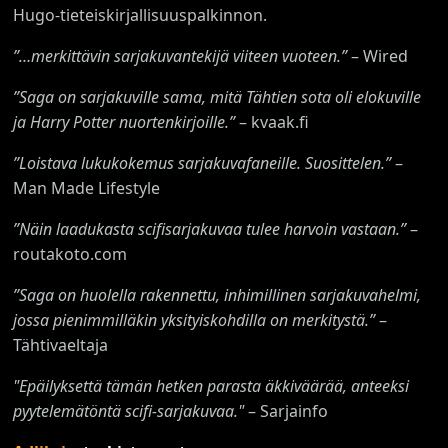
Hugo-tieteiskirjallisuuspalkinnon.
”…merkittävin sarjakuvantekijä viiteen vuoteen.
”
– Wired
”Saga on sarjakuville sama, mitä Tähtien sota oli elokuville
ja Harry Potter nuortenkirjoille.”
– kvaak.fi
”Loistava lukukokemus sarjakuvafaneille. Suosittelen.”
–
Man Made Lifestyle
”Näin laadukasta scifisarjakuvaa tulee harvoin vastaan.”
–
routakoto.com
”Saga on huolella rakennettu, inhimillinen sarjakuvahelmi,
jossa pienimmilläkin yksityiskohdilla on merkitystä.”
–
Tähtivaeltaja
"Epäilyksettä tämän hetken parasta äkkiväärää, anteeksi
pyytelemätöntä scifi-sarjakuvaa."
– Sarjainfo