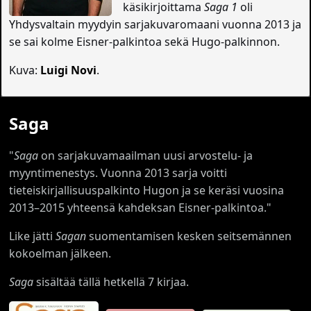
käsikirjoittama
Saga 1
oli
Yhdysvaltain myydyin sarjakuvaromaani vuonna 2013 ja
se sai kolme Eisner-palkintoa sekä Hugo-palkinnon.
Kuva:
Luigi Novi
.
Saga
"
Saga
on sarjakuvamaailman uusi arvostelu- ja
myyntimenestys. Vuonna 2013 sarja voitti
tieteiskirjallisuuspalkinto Hugon ja se keräsi vuosina
2013–2015 yhteensä kahdeksan Eisner-palkintoa."
Like jätti
Sagan
suomentamisen kesken seitsemännen
kokoelman jälkeen.
Saga
sisältää tällä hetkellä 7 kirjaa.