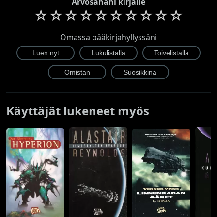
Arvosanani kirjalle
☆
☆
☆
☆
☆
☆
☆
☆
☆
☆
Omassa pääkirjahyllyssäni
Käyttäjät lukeneet myös