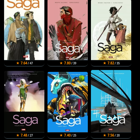
★ 7.64
★ 7.80
★ 7.82
/ 47
/ 39
/ 35
★ 7.48
★ 7.40
★ 7.56
/ 27
/ 25
/ 20