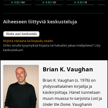
★ 8.82
★ 8.42
★ 8.42
★ 
/ 161
/ 121
/ 74
Aiheeseen liittyviä keskusteluja
Aloita uusi keskustelu
Kirjoita vieraana tai kirjaudu sisään.
Onko sinulla kysymyksiä kirjasta tai haluatko jakaa mielipiteesi? Liity
keskusteluun!
Brian K. Vaughan
Brian K. Vaughan (s. 1976) on
yhdysvaltalainen kirjailija ja
käsikirjoittaja. Hänet tunnetaan
muun muassa tv-sarjoista
Lost
ja
Under the Dome
. Vaughanin