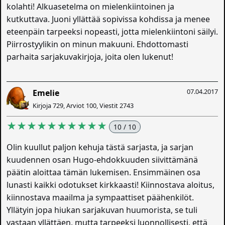
kolahti! Alkuasetelma on mielenkiintoinen ja
kutkuttava. Juoni yllättää sopivissa kohdissa ja menee
eteenpäin tarpeeksi nopeasti, jotta mielenkiintoni säilyi.
Piirrostyylikin on minun makuuni. Ehdottomasti
parhaita sarjakuvakirjoja, joita olen lukenut!
07.04.2017
Emelie
Kirjoja 729, Arviot 100, Viestit 2743
★★★★★★★★★★
10 / 10
Olin kuullut paljon kehuja tästä sarjasta, ja sarjan
kuudennen osan Hugo-ehdokkuuden siivittämänä
päätin aloittaa tämän lukemisen. Ensimmäinen osa
lunasti kaikki odotukset kirkkaasti! Kiinnostava aloitus,
kiinnostava maailma ja sympaattiset päähenkilöt.
Yllätyin jopa hiukan sarjakuvan huumorista, se tuli
vastaan yllättäen, mutta tarpeeksi luonnollisesti, että