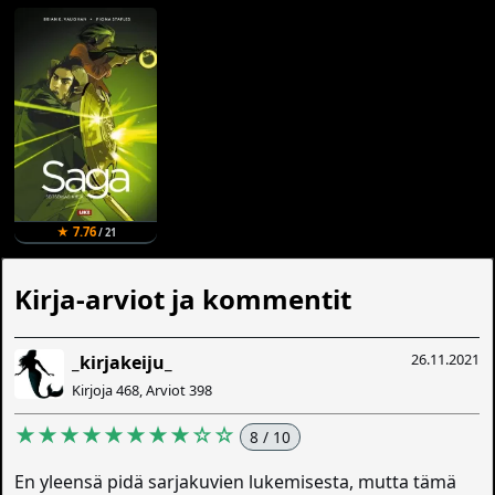
★ 7.76
/ 21
Kirja-arviot ja kommentit
26.11.2021
_kirjakeiju_
Kirjoja 468, Arviot 398
★★★★★★★★☆☆
8 / 10
En yleensä pidä sarjakuvien lukemisesta, mutta tämä