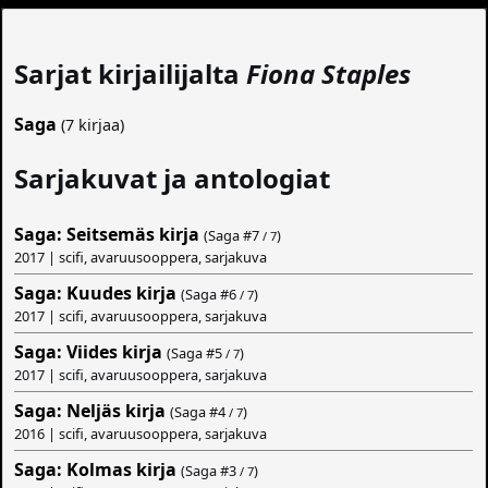
Sarjat kirjailijalta
Fiona Staples
Saga
(7 kirjaa)
Sarjakuvat ja antologiat
Saga: Seitsemäs kirja
(Saga #
7
)
/ 7
2017 | scifi, avaruusooppera, sarjakuva
Saga: Kuudes kirja
(Saga #
6
)
/ 7
2017 | scifi, avaruusooppera, sarjakuva
Saga: Viides kirja
(Saga #
5
)
/ 7
2017 | scifi, avaruusooppera, sarjakuva
Saga: Neljäs kirja
(Saga #
4
)
/ 7
2016 | scifi, avaruusooppera, sarjakuva
Saga: Kolmas kirja
(Saga #
3
)
/ 7