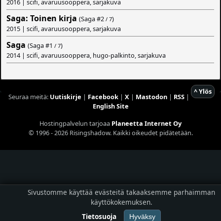
2016 | scifi, avaruusooppera, sarjakuva
Saga: Toinen kirja
(Saga #
2
)
/ 7
2015 | scifi, avaruusooppera, sarjakuva
Saga
(Saga #
1
)
/ 7
2014 | scifi, avaruusooppera, hugo-palkinto, sarjakuva
^ Ylös
Seuraa meitä:
Uutiskirje
|
Facebook
|
X
|
Mastodon
|
RSS
|
English Site
Hostingpalvelun tarjoaa
Planeetta Internet Oy
© 1996 - 2026 Risingshadow. Kaikki oikeudet pidätetään.
Sivustomme käyttää evästeitä takaaksemme parhaimman
käyttökokemuksen.
Tietosuoja
Hyväksy