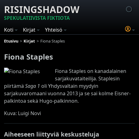
RISINGSHADOW
SPEKULATIIVISTA FIKTIOTA
Koti
Kirjat
Yhteisö
Etusivu
Kirjat
Fiona Staples
Fiona Staples
Fiona Staples on kanadalainen
sarjakuvataiteilija. Staplesin
piirtämä
Saga 1
oli Yhdysvaltain myydyin
sarjakuvaromaani vuonna 2013 ja se sai kolme Eisner-
palkintoa sekä Hugo-palkinnon.
Kuva: Luigi Novi
Aiheeseen liittyviä keskusteluja