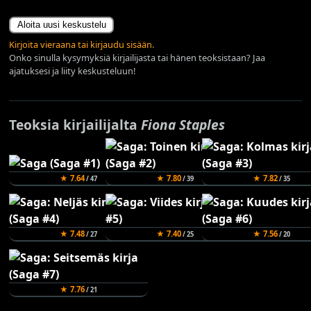
Aloita uusi keskustelu
Kirjoita vieraana tai kirjaudu sisään.
Onko sinulla kysymyksiä kirjailijasta tai hänen teoksistaan? Jaa
ajatuksesi ja liity keskusteluun!
Teoksia kirjailijalta
Fiona Staples
★ 7.64
★ 7.80
★ 7.82
/ 47
/ 39
/ 35
★ 7.48
★ 7.40
★ 7.56
/ 27
/ 25
/ 20
★ 7.76
/ 21