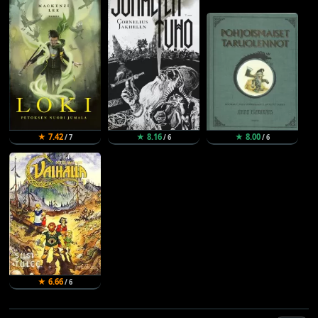
★ 7.42
★ 8.16
★ 8.00
/ 7
/ 6
/ 6
★ 6.66
/ 6