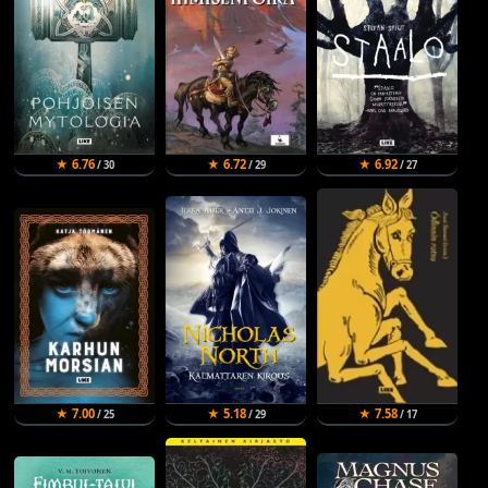
★ 6.76
★ 6.72
★ 6.92
/ 30
/ 29
/ 27
★ 7.00
★ 5.18
★ 7.58
/ 25
/ 29
/ 17