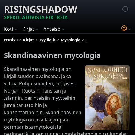
RISINGSHADOW
SPEKULATIIVISTA FIKTIOTA
Koti
Kirjat
Yhteisö
Etusivu
Kirjat
Tyylilajit
Mytologia
Skandinaavinen mytologia
Skandinaavinen mytologia
Skandinaavinen mytologia on
kirjallisuuden avainsana, joka
viittaa Pohjoismaiden, erityisesti
Norjan, Ruotsin, Tanskan ja
Islannin, perinteisiin myytteihin,
jumaltarustoihin ja
kansantarinoihin. Skandinaavinen
mytologia on osa laajempaa
germaanista mytologista
perinnettä, ja sen tunnetuimpia hahmoja ovat jumalat