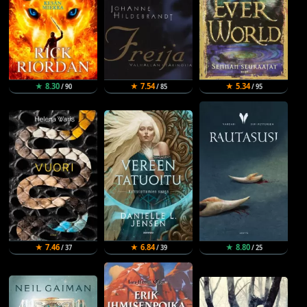
★ 8.30
★ 7.54
★ 5.34
/ 90
/ 85
/ 95
★ 7.46
★ 6.84
★ 8.80
/ 37
/ 39
/ 25