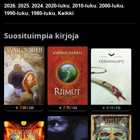
2026
,
2025
,
2024
,
2020-luku
,
2010-luku
,
2000-luku
,
1990-luku
,
1980-luku
,
Kaikki
Suosituimpia kirjoja
★ 7.90
★ 7.70
★ 8.14
/ 239
/ 134
/ 112