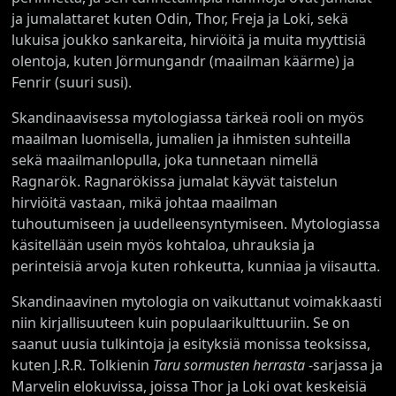
ja jumalattaret kuten Odin, Thor, Freja ja Loki, sekä
lukuisa joukko sankareita, hirviöitä ja muita myyttisiä
olentoja, kuten Jörmungandr (maailman käärme) ja
Fenrir (suuri susi).
Skandinaavisessa mytologiassa tärkeä rooli on myös
maailman luomisella, jumalien ja ihmisten suhteilla
sekä maailmanlopulla, joka tunnetaan nimellä
Ragnarök. Ragnarökissa jumalat käyvät taistelun
hirviöitä vastaan, mikä johtaa maailman
tuhoutumiseen ja uudelleensyntymiseen. Mytologiassa
käsitellään usein myös kohtaloa, uhrauksia ja
perinteisiä arvoja kuten rohkeutta, kunniaa ja viisautta.
Skandinaavinen mytologia on vaikuttanut voimakkaasti
niin kirjallisuuteen kuin populaarikulttuuriin. Se on
saanut uusia tulkintoja ja esityksiä monissa teoksissa,
kuten J.R.R. Tolkienin
Taru sormusten herrasta
-sarjassa ja
Marvelin elokuvissa, joissa Thor ja Loki ovat keskeisiä