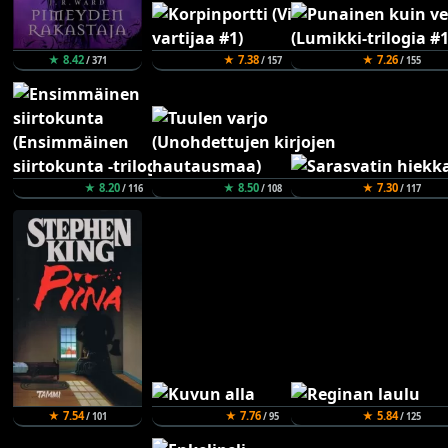
★ 8.42
★ 7.38
★ 7.26
/ 371
/ 157
/ 155
★ 8.20
★ 8.50
★ 7.30
/ 116
/ 108
/ 117
★ 7.54
★ 7.76
★ 5.84
/ 101
/ 95
/ 125