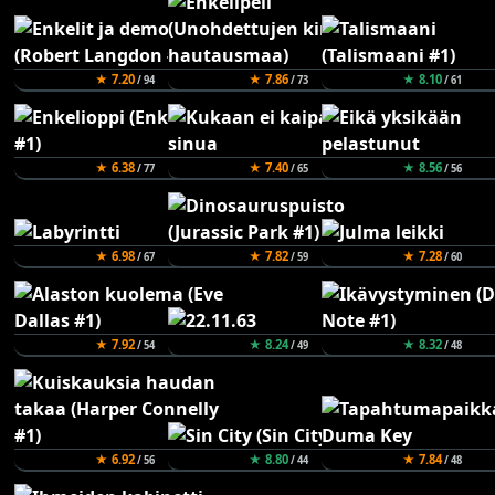
★ 7.20
★ 7.86
★ 8.10
/ 94
/ 73
/ 61
★ 6.38
★ 7.40
★ 8.56
/ 77
/ 65
/ 56
★ 6.98
★ 7.82
★ 7.28
/ 67
/ 59
/ 60
★ 7.92
★ 8.24
★ 8.32
/ 54
/ 49
/ 48
★ 6.92
★ 8.80
★ 7.84
/ 56
/ 44
/ 48