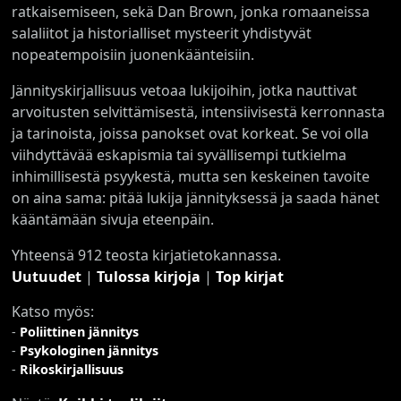
ratkaisemiseen, sekä Dan Brown, jonka romaaneissa
salaliitot ja historialliset mysteerit yhdistyvät
nopeatempoisiin juonenkäänteisiin.
Jännityskirjallisuus vetoaa lukijoihin, jotka nauttivat
arvoitusten selvittämisestä, intensiivisestä kerronnasta
ja tarinoista, joissa panokset ovat korkeat. Se voi olla
viihdyttävää eskapismia tai syvällisempi tutkielma
inhimillisestä psyykestä, mutta sen keskeinen tavoite
on aina sama: pitää lukija jännityksessä ja saada hänet
kääntämään sivuja eteenpäin.
Yhteensä 912 teosta kirjatietokannassa.
Uutuudet
|
Tulossa kirjoja
|
Top kirjat
Katso myös:
-
Poliittinen jännitys
-
Psykologinen jännitys
-
Rikoskirjallisuus