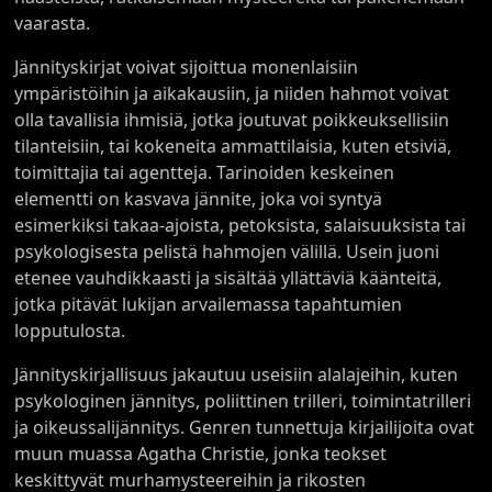
vaarasta.
Jännityskirjat voivat sijoittua monenlaisiin
ympäristöihin ja aikakausiin, ja niiden hahmot voivat
olla tavallisia ihmisiä, jotka joutuvat poikkeuksellisiin
tilanteisiin, tai kokeneita ammattilaisia, kuten etsiviä,
toimittajia tai agentteja. Tarinoiden keskeinen
elementti on kasvava jännite, joka voi syntyä
esimerkiksi takaa-ajoista, petoksista, salaisuuksista tai
psykologisesta pelistä hahmojen välillä. Usein juoni
etenee vauhdikkaasti ja sisältää yllättäviä käänteitä,
jotka pitävät lukijan arvailemassa tapahtumien
lopputulosta.
Jännityskirjallisuus jakautuu useisiin alalajeihin, kuten
psykologinen jännitys, poliittinen trilleri, toimintatrilleri
ja oikeussalijännitys. Genren tunnettuja kirjailijoita ovat
muun muassa Agatha Christie, jonka teokset
keskittyvät murhamysteereihin ja rikosten