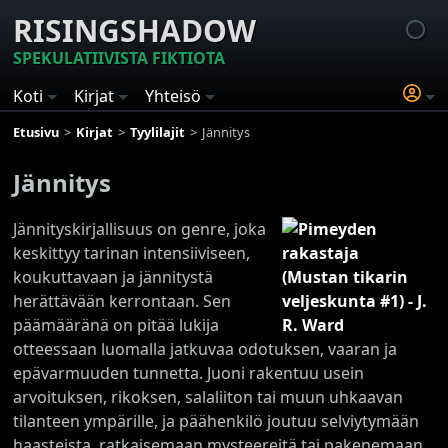
RISINGSHADOW
SPEKULATIIVISTA FIKTIOTA
Koti
Kirjat
Yhteisö
Etusivu
Kirjat
Tyylilajit
Jännitys
Jännitys
Jännityskirjallisuus on genre, joka
keskittyy tarinan intensiiviseen,
koukuttavaan ja jännitystä
herättävään kerrontaan. Sen
päämääränä on pitää lukija
otteessaan luomalla jatkuvaa odotuksen, vaaran ja
epävarmuuden tunnetta. Juoni rakentuu usein
arvoituksen, rikoksen, salaliiton tai muun uhkaavan
tilanteen ympärille, ja päähenkilö joutuu selviytymään
haasteista, ratkaisemaan mysteereitä tai pakenemaan