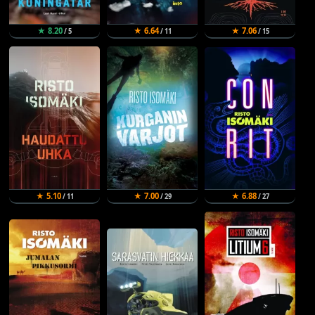
★ 8.20
★ 6.64
★ 7.06
/ 5
/ 11
/ 15
★ 5.10
★ 7.00
★ 6.88
/ 11
/ 29
/ 27