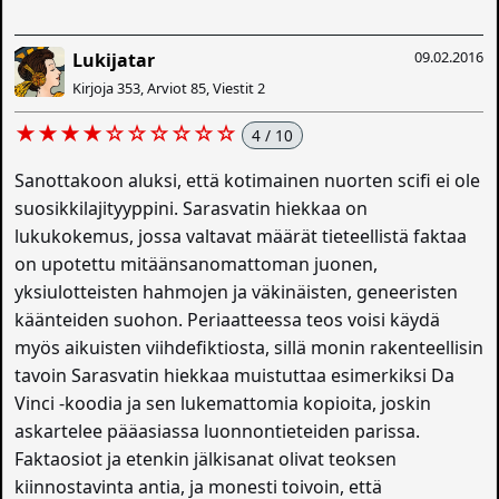
09.02.2016
Lukijatar
Kirjoja 353, Arviot 85, Viestit 2
★★★★☆☆☆☆☆☆
4 / 10
Sanottakoon aluksi, että kotimainen nuorten scifi ei ole
suosikkilajityyppini. Sarasvatin hiekkaa on
lukukokemus, jossa valtavat määrät tieteellistä faktaa
on upotettu mitäänsanomattoman juonen,
yksiulotteisten hahmojen ja väkinäisten, geneeristen
käänteiden suohon. Periaatteessa teos voisi käydä
myös aikuisten viihdefiktiosta, sillä monin rakenteellisin
tavoin Sarasvatin hiekkaa muistuttaa esimerkiksi Da
Vinci -koodia ja sen lukemattomia kopioita, joskin
askartelee pääasiassa luonnontieteiden parissa.
Faktaosiot ja etenkin jälkisanat olivat teoksen
kiinnostavinta antia, ja monesti toivoin, että