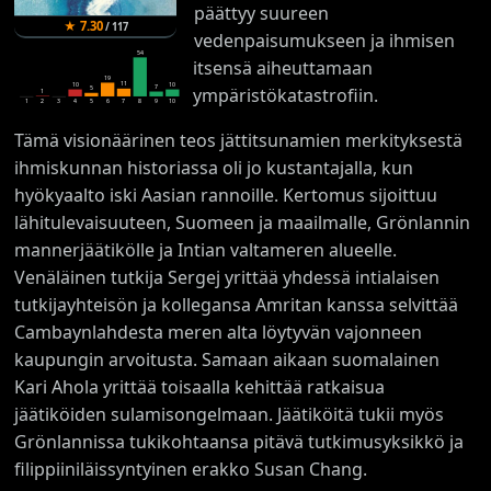
päättyy suureen
★
7.30
/
117
vedenpaisumukseen ja ihmisen
54
itsensä aiheuttamaan
19
11
10
10
7
ympäristökatastrofiin.
5
1
1
2
3
4
5
6
7
8
9
10
Tämä visionäärinen teos jättitsunamien merkityksestä
ihmiskunnan historiassa oli jo kustantajalla, kun
hyökyaalto iski Aasian rannoille. Kertomus sijoittuu
lähitulevaisuuteen, Suomeen ja maailmalle, Grönlannin
mannerjäätikölle ja Intian valtameren alueelle.
Venäläinen tutkija Sergej yrittää yhdessä intialaisen
tutkijayhteisön ja kollegansa Amritan kanssa selvittää
Cambaynlahdesta meren alta löytyvän vajonneen
kaupungin arvoitusta. Samaan aikaan suomalainen
Kari Ahola yrittää toisaalla kehittää ratkaisua
jäätiköiden sulamisongelmaan. Jäätiköitä tukii myös
Grönlannissa tukikohtaansa pitävä tutkimusyksikkö ja
filippiiniläissyntyinen erakko Susan Chang.