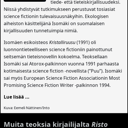
tiede- että tieteiskirjallisuudeksi.
Niissä yhdistyvät tutkimukseen perustuvat tosiasiat
science fictionin tulevaisuusnäkyihin. Ekologisen
aiheiston käsittelijänä Isomäki on suomalaisen
kirjallisuuden tunnetuimpia nimiä.
Isomäen esikoisteos
Kristalliruusu
(1991) oli
luonnontieteelliseen science fictioniin painottunut
seitsemän tieteisnovellin kokoelma. Teoksellaan
Isomäki sai Atorox-palkinnon vuonna 1991 parhaasta
kotimaisesta science fiction -novellista (”Puu”). Isomäki
sai myös European Science Fiction Associationin Most
Promising Science Fiction Writer -palkinnon 1994.
Lue lisää ...
Kuva: Eemeli Nättinen/Into
Muita teoksia kirjailijalta
Risto