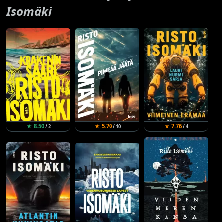
Isomäki
★ 8.50
★ 5.70
★ 7.76
/ 2
/ 10
/ 4