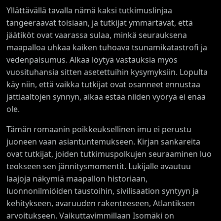
Yllättävällä tavalla nämä kaksi tutkimuslinjaa
tangeeraavat toisiaan, ja tutkijat ymmärtävät, että
jäätiköt ovat vaarassa sulaa, minkä seurauksena
maapalloa uhkaa kaiken tuhoava tsunamikatastrofi ja
vedenpaisumus. Alkaa löytyä vastauksia myös
vuosituhansia sitten asetettuihin kysymyksiin. Lopulta
käy niin, että vaikka tutkijat ovat osanneet ennustaa
jättiaaltojen synnyn, aikaa estää niiden vyöryä ei enää
ole.
Tämän romaanin poikkeuksellinen imu ei perustu
juoneen vaan asiantuntemukseen. Kirjan sankareita
ovat tutkijat, joiden tutkimuspolkujen seuraaminen luo
teokseen sen jännitysmomentit. Lukijalle avautuu
laajoja näkymiä maapallon historiaan,
luonnonilmiöiden taustoihin, sivilisaation syntyyn ja
kehitykseen, avaruuden rakenteeseen, Atlantiksen
arvoitukseen. Vaikuttavimmillaan Isomäki on