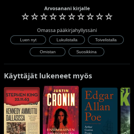
Arvosanani kirjalle
☆
☆
☆
☆
☆
☆
☆
☆
☆
☆
Omassa pääkirjahyllyssäni
Käyttäjät lukeneet myös