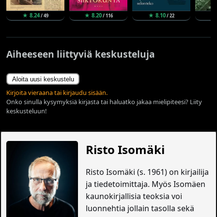
★ 8.24
★ 8.20
★ 8.10
★
/ 49
/ 116
/ 22
Aiheeseen liittyviä keskusteluja
Aloita uusi keskustelu
Kirjoita vieraana tai kirjaudu sisään.
Onko sinulla kysymyksiä kirjasta tai haluatko jakaa mielipiteesi? Liity
keskusteluun!
Risto Isomäki
Risto Isomäki (s. 1961) on kirjailija
ja tiedetoimittaja. Myös Isomäen
kaunokirjallisia teoksia voi
luonnehtia jollain tasolla sekä