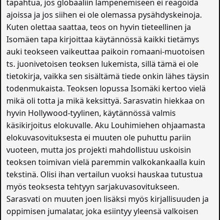
tapahtua, jos globaaliin lämpenemiseen ei reagoida
ajoissa ja jos siihen ei ole olemassa pysähdyskeinoja.
Kuten olettaa saattaa, teos on hyvin tieteellinen ja
Isomäen tapa kirjoittaa käytännössä kaikki tietämys
auki teokseen vaikeuttaa paikoin romaani-muotoisen
ts. juonivetoisen teoksen lukemista, sillä tämä ei ole
tietokirja, vaikka sen sisältämä tiede onkin lähes täysin
todenmukaista. Teoksen lopussa Isomäki kertoo vielä
mikä oli totta ja mikä keksittyä. Sarasvatin hiekkaa on
hyvin Hollywood-tyylinen, käytännössä valmis
käsikirjoitus elokuvalle. Aku Louhimiehen ohjaamasta
elokuvasovituksesta ei muuten ole puhuttu pariin
vuoteen, mutta jos projekti mahdollistuu uskoisin
teoksen toimivan vielä paremmin valkokankaalla kuin
tekstinä. Olisi ihan vertailun vuoksi hauskaa tutustua
myös teoksesta tehtyyn sarjakuvasovitukseen.
Sarasvati on muuten joen lisäksi myös kirjallisuuden ja
oppimisen jumalatar, joka esiintyy yleensä valkoisen