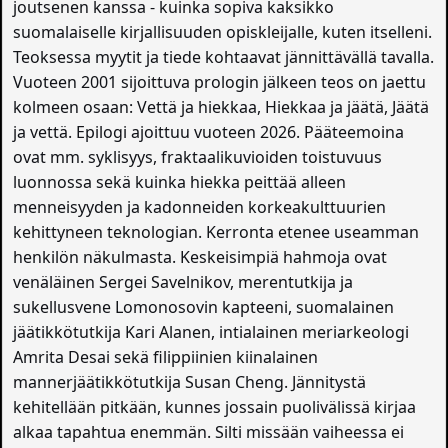
joutsenen kanssa - kuinka sopiva kaksikko
suomalaiselle kirjallisuuden opiskleijalle, kuten itselleni.
Teoksessa myytit ja tiede kohtaavat jännittävällä tavalla.
Vuoteen 2001 sijoittuva prologin jälkeen teos on jaettu
kolmeen osaan: Vettä ja hiekkaa, Hiekkaa ja jäätä, Jäätä
ja vettä. Epilogi ajoittuu vuoteen 2026. Pääteemoina
ovat mm. syklisyys, fraktaalikuvioiden toistuvuus
luonnossa sekä kuinka hiekka peittää alleen
menneisyyden ja kadonneiden korkeakulttuurien
kehittyneen teknologian. Kerronta etenee useamman
henkilön näkulmasta. Keskeisimpiä hahmoja ovat
venäläinen Sergei Savelnikov, merentutkija ja
sukellusvene Lomonosovin kapteeni, suomalainen
jäätikkötutkija Kari Alanen, intialainen meriarkeologi
Amrita Desai sekä filippiinien kiinalainen
mannerjäätikkötutkija Susan Cheng. Jännitystä
kehitellään pitkään, kunnes jossain puolivälissä kirjaa
alkaa tapahtua enemmän. Silti missään vaiheessa ei