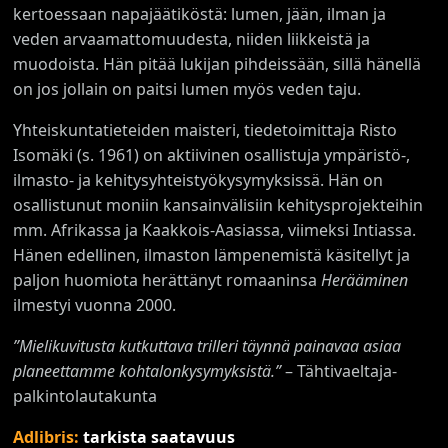
kertoessaan napajäätiköstä: lumen, jään, ilman ja
veden arvaamattomuudesta, niiden liikkeistä ja
muodoista. Hän pitää lukijan pihdeissään, sillä hänellä
on jos jollain on paitsi lumen myös veden taju.
Yhteiskuntatieteiden maisteri, tiedetoimittaja Risto
Isomäki (s. 1961) on aktiivinen osallistuja ympäristö-,
ilmasto- ja kehitysyhteistyökysymyksissä. Hän on
osallistunut moniin kansainvälisiin kehitysprojekteihin
mm. Afrikassa ja Kaakkois-Aasiassa, viimeksi Intiassa.
Hänen edellinen, ilmaston lämpenemistä käsitellyt ja
paljon huomiota herättänyt romaaninsa
Herääminen
ilmestyi vuonna 2000.
”Mielikuvitusta kutkuttava trilleri täynnä painavaa asiaa
planeettamme kohtalonkysymyksistä.”
– Tähtivaeltaja-
palkintolautakunta
Adlibris:
tarkista saatavuus