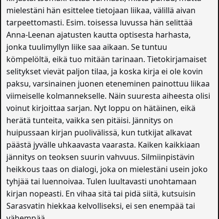
mielestäni hän esittelee tietojaan liikaa, välillä aivan
tarpeettomasti. Esim. toisessa luvussa hän selittää
Anna-Leenan ajatusten kautta optisesta harhasta,
jonka tuulimyllyn liike saa aikaan. Se tuntuu
kömpelöltä, eikä tuo mitään tarinaan. Tietokirjamaiset
selitykset vievät paljon tilaa, ja koska kirja ei ole kovin
paksu, varsinainen juonen eteneminen painottuu liikaa
viimeiselle kolmannekselle. Näin suuresta aiheesta olisi
voinut kirjoittaa sarjan. Nyt loppu on hätäinen, eikä
herätä tunteita, vaikka sen pitäisi. Jännitys on
huipussaan kirjan puolivälissä, kun tutkijat alkavat
päästä jyvälle uhkaavasta vaarasta. Kaiken kaikkiaan
jännitys on teoksen suurin vahvuus. Silmiinpistävin
heikkous taas on dialogi, joka on mielestäni usein joko
tyhjää tai luennoivaa. Tulen luultavasti unohtamaan
kirjan nopeasti. En vihaa sitä tai pidä siitä, kutsuisin
Sarasvatin hiekkaa kelvolliseksi, ei sen enempää tai
vähempää.