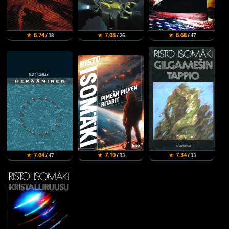
★ 6.74
★ 7.08
★ 6.68
/ 38
/ 26
/ 47
★ 7.04
★ 7.10
★ 7.34
/ 47
/ 33
/ 33