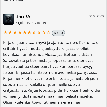
30.03.2008
tintti89
Kirjoja 119, Arviot 119
★★★★★★☆☆☆☆
6 / 10
Kirja oli juoneltaan hyvä ja ajankohtainen. Kerronta oli
erittäin hyvää, mutta ajankäyttö kirjassa ei ollut
kovinkaan onnistunut. Alussa jaaritellaan pitkään
Sarasvatista ja ties mistä ja lopussa asiat etenevät
hurjaa vauhtia eteenpäin, hyvä kun perässä pysyy.
Itseäni kirjassa häiritsee moni avoimeksi jäänyt asia.
Kirjan henkilöt olivat mielenkiintoisia ja heitä oli juuri
sopiva määrä. Kaikilla oli juuri heille sopiva
erityisalansa. Kirjan lopussa pidin kaikkien henkilöiden
voimien yhdistämisestä maailman pelastamiseksi.
Olisin kuitenkin toivonut hieman enemmän