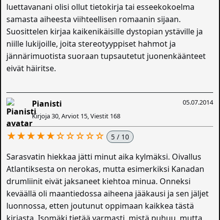
luettavanani olisi ollut tietokirja tai esseekokoelma
samasta aiheesta viihteellisen romaanin sijaan.
Suosittelen kirjaa kaikenikäisille dystopian ystäville ja
niille lukijoille, joita stereotyyppiset hahmot ja
jännärimuotista suoraan tupsautetut juonenkäänteet
eivät häiritse.
05.07.2014
Pianisti
Kirjoja 30, Arviot 15, Viestit 168
★★★★★☆☆☆☆☆
5 / 10
Sarasvatin hiekkaa jätti minut aika kylmäksi. Oivallus
Atlantiksesta on nerokas, mutta esimerkiksi Kanadan
drumliinit eivät jaksaneet kiehtoa minua. Onneksi
keväällä oli maantiedossa aiheena jääkausi ja sen jäljet
luonnossa, etten joutunut oppimaan kaikkea tästä
kirjasta. Isomäki tietää varmasti, mistä puhuu, mutta