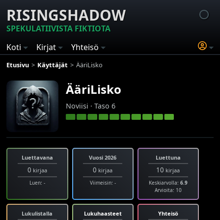
RISINGSHADOW
SPEKULATIIVISTA FIKTIOTA
Koti
Kirjat
Yhteisö
Etusivu
Käyttäjät
ÄäriLisko
ÄäriLisko
Noviisi · Taso 6
Luettavana
Vuosi 2026
Luettuna
0
0
10
kirjaa
kirjaa
kirjaa
Luen: -
Viimeisin: -
Keskiarvolla:
6.9
Arvioita: 10
Lukulistalla
Lukuhaasteet
Yhteisö