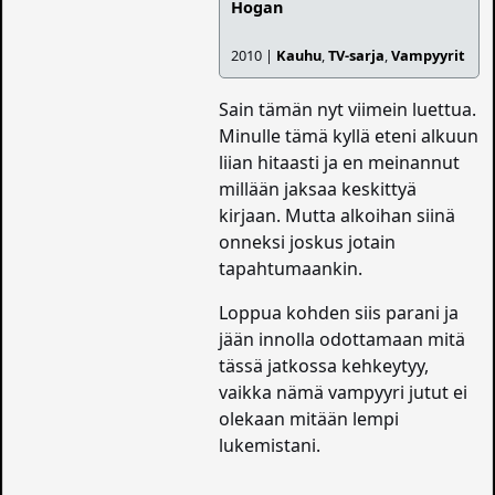
Hogan
2010 |
Kauhu
,
TV-sarja
,
Vampyyrit
Sain tämän nyt viimein luettua.
Minulle tämä kyllä eteni alkuun
liian hitaasti ja en meinannut
millään jaksaa keskittyä
kirjaan. Mutta alkoihan siinä
onneksi joskus jotain
tapahtumaankin.
Loppua kohden siis parani ja
jään innolla odottamaan mitä
tässä jatkossa kehkeytyy,
vaikka nämä vampyyri jutut ei
olekaan mitään lempi
lukemistani.