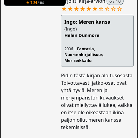
kirjoitti kirja-arvion
6 / 10
★ 7.24
/ 180
★★★★★★
☆
☆
☆
☆
Ingo: Meren kansa
(Ingo)
Helen Dunmore
2006 |
Fantasia
,
Nuortenkirjallisuus
,
Meriseikkailu
Pidin tästä kirjan aloitusosasta.
Toivottavasti jatko-osat ovat
yhtä hyviä. Meren ja
meriympäristön kuvaukset
olivat miellyttäviä lukea, vaikka
en itse ole oikeastaan ikinä
paljon ollut meren kanssa
tekemisissä.