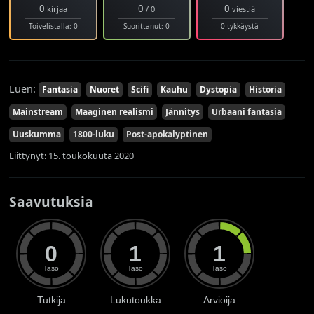
0
0
0
kirjaa
/ 0
viestiä
Toivelistalla: 0
Suorittanut: 0
0 tykkäystä
Luen:
Fantasia
Nuoret
Scifi
Kauhu
Dystopia
Historia
Mainstream
Maaginen realismi
Jännitys
Urbaani fantasia
Uuskumma
1800-luku
Post-apokalyptinen
Liittynyt: 15. toukokuuta 2020
Saavutuksia
0
1
1
Taso
Taso
Taso
Tutkija
Lukutoukka
Arvioija