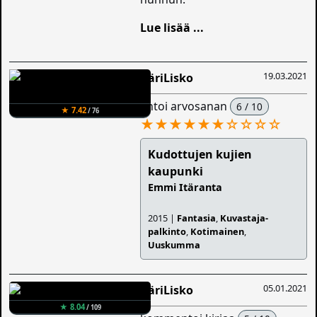
Lue lisää ...
19.03.2021
ÄäriLisko
antoi arvosanan
6 / 10
★ 7.42
/ 76
★★★★★★
☆
☆
☆
☆
Kudottujen kujien
kaupunki
Emmi Itäranta
2015 |
Fantasia
,
Kuvastaja-
palkinto
,
Kotimainen
,
Uuskumma
05.01.2021
ÄäriLisko
★ 8.04
/ 109