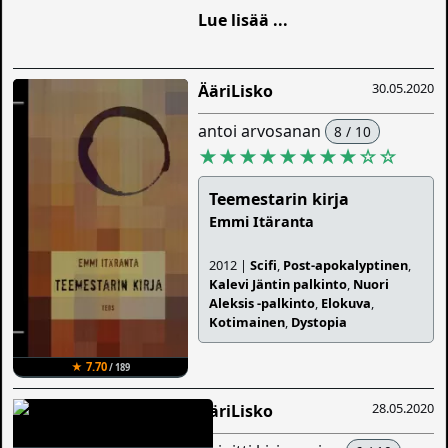
Lue lisää ...
30.05.2020
ÄäriLisko
antoi arvosanan
8 / 10
★★★★★★★★
☆
☆
Teemestarin kirja
Emmi Itäranta
2012 |
Scifi
,
Post-apokalyptinen
,
Kalevi Jäntin palkinto
,
Nuori
Aleksis -palkinto
,
Elokuva
,
Kotimainen
,
Dystopia
★ 7.70
/ 189
28.05.2020
ÄäriLisko