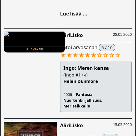
Lue lisää ...
28.05.2020
ÄäriLisko
antoi arvosanan
6 / 10
★ 7.24
/ 180
★★★★★★
☆
☆
☆
☆
Ingo: Meren kansa
(Ingo #1
)
/ 4
Helen Dunmore
2006 |
Fantasia
,
Nuortenkirjallisuus
,
Meriseikkailu
15.05.2020
ÄäriLisko