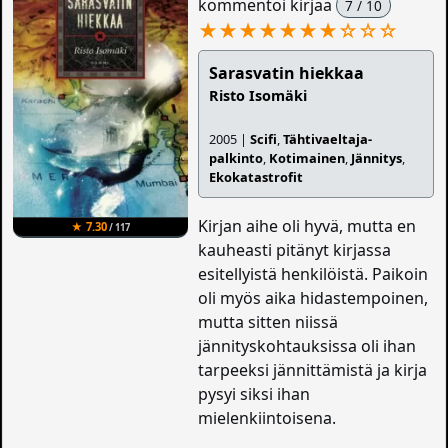
kommentoi kirjaa
7 / 10
★★★★★★★
☆
☆
☆
Sarasvatin hiekkaa
Risto Isomäki
2005 |
Scifi
,
Tähtivaeltaja-
palkinto
,
Kotimainen
,
Jännitys
,
Ekokatastrofit
Kirjan aihe oli hyvä, mutta en
★ 7.30
/ 117
kauheasti pitänyt kirjassa
esitellyistä henkilöistä. Paikoin
oli myös aika hidastempoinen,
mutta sitten niissä
jännityskohtauksissa oli ihan
tarpeeksi jännittämistä ja kirja
pysyi siksi ihan
mielenkiintoisena.