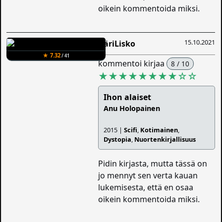
oikein kommentoida miksi.
15.10.2021
ÄäriLisko
★ 7.32
/ 41
kommentoi kirjaa
8 / 10
★★★★★★★★
☆
☆
Ihon alaiset
Anu Holopainen
2015 |
Scifi
,
Kotimainen
,
Dystopia
,
Nuortenkirjallisuus
Pidin kirjasta, mutta tässä on
jo mennyt sen verta kauan
lukemisesta, että en osaa
oikein kommentoida miksi.