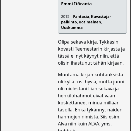
Emmi Itäranta
2015 |
Fantasia
,
Kuvastaja-
palkinto
,
Kotimainen
,
Uuskumma
Olipa sekava kirja. Tykkäsin
kovasti Teemestarin kirjasta ja
tässä ei nyt käynyt niin, että
olisin ihastunut tähän kirjaan.
Muutama kirjan kohtauksista
oli kyllä tosi hyviä, mutta juoni
oli mielestäni liian sekava ja
henkilöhahmot eivät vaan
koskettaneet minua millään
tasolla. Enkä tykännyt näiden
hahmojen nimistä. Siis esim.
Alva niin kuin ALVA. yms.
huhhuh.