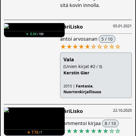
sitä kovin innolla.
05.01.2021
ÄäriLisko
★ 8.04
/ 109
antoi arvosanan
5 / 10
★★★★★
☆
☆
☆
☆
☆
Vala
(Unien kirjat #2
)
/ 3
Kerstin Gier
2015 |
Fantasia
,
Nuortenkirjallisuus
22.10.2020
ÄäriLisko
kommentoi kirjaa
8 / 10
★★★★★★★★
☆
☆
★ 7.72
/ 7