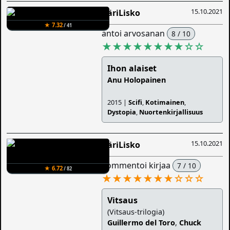
15.10.2021
ÄäriLisko
★ 7.32
/ 41
antoi arvosanan
8 / 10
★★★★★★★★
☆
☆
Ihon alaiset
Anu Holopainen
2015 |
Scifi
,
Kotimainen
,
Dystopia
,
Nuortenkirjallisuus
15.10.2021
ÄäriLisko
kommentoi kirjaa
7 / 10
★ 6.72
/ 82
★★★★★★★
☆
☆
☆
Vitsaus
(Vitsaus-trilogia)
Guillermo del Toro
,
Chuck