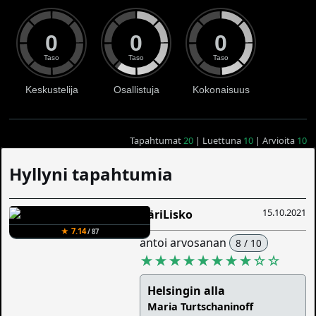
0
0
0
Taso
Taso
Taso
Keskustelija
Osallistuja
Kokonaisuus
Tapahtumat
20
| Luettuna
10
| Arvioita
10
Hyllyni tapahtumia
15.10.2021
ÄäriLisko
★ 7.14
/ 87
antoi arvosanan
8 / 10
★★★★★★★★
☆
☆
Helsingin alla
Maria Turtschaninoff