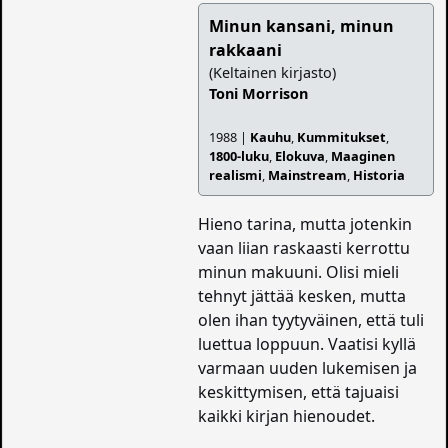
Minun kansani, minun
rakkaani
(Keltainen kirjasto)
Toni Morrison
1988 |
Kauhu
,
Kummitukset
,
1800-luku
,
Elokuva
,
Maaginen
realismi
,
Mainstream
,
Historia
Hieno tarina, mutta jotenkin
vaan liian raskaasti kerrottu
minun makuuni. Olisi mieli
tehnyt jättää kesken, mutta
olen ihan tyytyväinen, että tuli
luettua loppuun. Vaatisi kyllä
varmaan uuden lukemisen ja
keskittymisen, että tajuaisi
kaikki kirjan hienoudet.