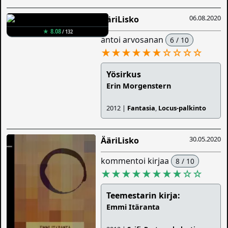
06.08.2020
ÄäriLisko
★ 8.08
/ 132
antoi arvosanan
6 / 10
★★★★★★
☆
☆
☆
☆
Yösirkus
Erin Morgenstern
2012 |
Fantasia
,
Locus-palkinto
30.05.2020
ÄäriLisko
kommentoi kirjaa
8 / 10
★★★★★★★★
☆
☆
Teemestarin kirja:
Emmi Itäranta