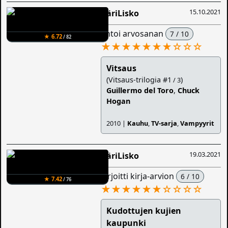
15.10.2021
ÄäriLisko
antoi arvosanan
7 / 10
★ 6.72
/ 82
★★★★★★★
☆
☆
☆
Vitsaus
(Vitsaus-trilogia #1
)
/ 3
Guillermo del Toro
,
Chuck
Hogan
2010 |
Kauhu
,
TV-sarja
,
Vampyyrit
19.03.2021
ÄäriLisko
kirjoitti kirja-arvion
6 / 10
★ 7.42
/ 76
★★★★★★
☆
☆
☆
☆
Kudottujen kujien
kaupunki