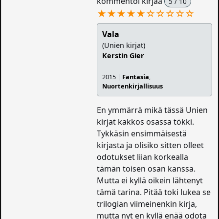
kommentoi kirjaa
5 / 10
★★★★★
☆
☆
☆
☆
☆
Vala
(Unien kirjat)
Kerstin Gier
2015 |
Fantasia
,
Nuortenkirjallisuus
En ymmärrä mikä tässä Unien
kirjat kakkos osassa tökki.
Tykkäsin ensimmäisestä
kirjasta ja olisiko sitten olleet
odotukset liian korkealla
tämän toisen osan kanssa.
Mutta ei kyllä oikein lähtenyt
tämä tarina. Pitää toki lukea se
trilogian viimeinenkin kirja,
mutta nyt en kyllä enää odota