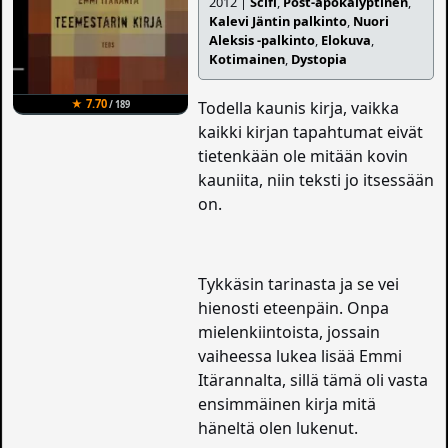
2012 |
Scifi
,
Post-apokalyptinen
,
Kalevi Jäntin palkinto
,
Nuori
Aleksis -palkinto
,
Elokuva
,
Kotimainen
,
Dystopia
★ 7.70
Todella kaunis kirja, vaikka
/ 189
kaikki kirjan tapahtumat eivät
tietenkään ole mitään kovin
kauniita, niin teksti jo itsessään
on.
Tykkäsin tarinasta ja se vei
hienosti eteenpäin. Onpa
mielenkiintoista, jossain
vaiheessa lukea lisää Emmi
Itärannalta, sillä tämä oli vasta
ensimmäinen kirja mitä
häneltä olen lukenut.