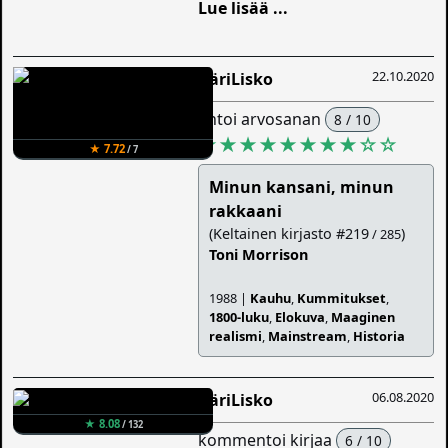
Lue lisää ...
22.10.2020
ÄäriLisko
antoi arvosanan
8 / 10
★★★★★★★★
☆
☆
★ 7.72
/ 7
Minun kansani, minun
rakkaani
(Keltainen kirjasto #219
)
/ 285
Toni Morrison
1988 |
Kauhu
,
Kummitukset
,
1800-luku
,
Elokuva
,
Maaginen
realismi
,
Mainstream
,
Historia
06.08.2020
ÄäriLisko
★ 8.08
/ 132
kommentoi kirjaa
6 / 10