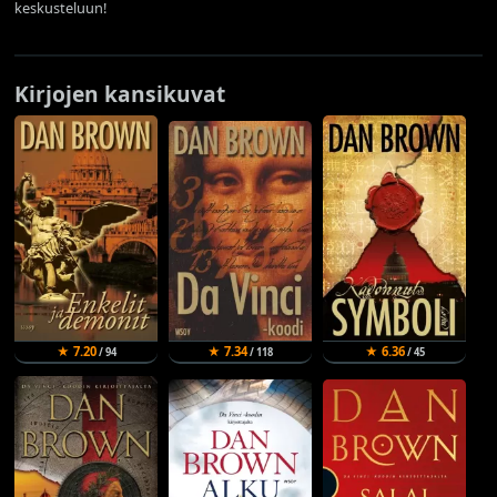
keskusteluun!
Kirjojen kansikuvat
★ 7.20
★ 7.34
★ 6.36
/ 94
/ 118
/ 45