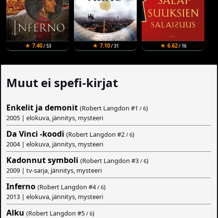
★ 7.40
★ 7.10
★ 6.62
/ 53
/ 31
/ 16
Muut ei spefi-kirjat
Enkelit ja demonit
(Robert Langdon #
1
)
/ 6
2005 | elokuva, jännitys, mysteeri
Da Vinci -koodi
(Robert Langdon #
2
)
/ 6
2004 | elokuva, jännitys, mysteeri
Kadonnut symboli
(Robert Langdon #
3
)
/ 6
2009 | tv-sarja, jännitys, mysteeri
Inferno
(Robert Langdon #
4
)
/ 6
2013 | elokuva, jännitys, mysteeri
Alku
(Robert Langdon #
5
)
/ 6