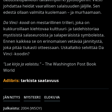
johdattaa heidät vaarallisen salaisuuden jäljille. Sen
edestä ollaan valmiita kuolemaan – ja murhaamaan.
Da Vinci -koodi
on mestarillinen trilleri, joka on
kukkuroillaan kiehtovaa kulttuuri- ja taidehistoriaa
mystisistä salaseuroista ja salaperäisistä symboleista.
Ennen kaikkea se on erinomaisen vetävää jännitystä,
joka pitää tiukasti otteessaan. Uskallatko selvittää Da
Vinci -koodin?
"Lue kirja ja valaistu."
– The Washington Post Book
World
Adlibris:
tarkista saatavuus
JÄNNITYS
MYSTEERI
ELOKUVA
Julkaistu:
2004 (
WSOY
)