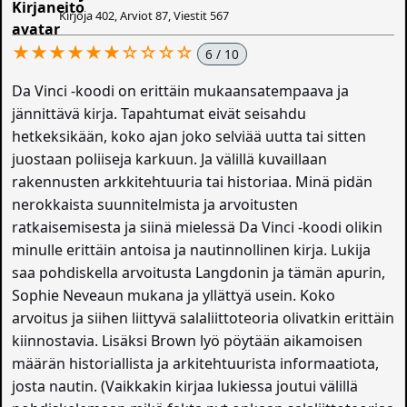
Kirjoja 402, Arviot 87, Viestit 567
★★★★★★☆☆☆☆
6 / 10
Da Vinci -koodi on erittäin mukaansatempaava ja
jännittävä kirja. Tapahtumat eivät seisahdu
hetkeksikään, koko ajan joko selviää uutta tai sitten
juostaan poliiseja karkuun. Ja välillä kuvaillaan
rakennusten arkkitehtuuria tai historiaa. Minä pidän
nerokkaista suunnitelmista ja arvoitusten
ratkaisemisesta ja siinä mielessä Da Vinci -koodi olikin
minulle erittäin antoisa ja nautinnollinen kirja. Lukija
saa pohdiskella arvoitusta Langdonin ja tämän apurin,
Sophie Neveaun mukana ja yllättyä usein. Koko
arvoitus ja siihen liittyvä salaliittoteoria olivatkin erittäin
kiinnostavia. Lisäksi Brown lyö pöytään aikamoisen
määrän historiallista ja arkitehtuurista informaatiota,
josta nautin. (Vaikkakin kirjaa lukiessa joutui välillä