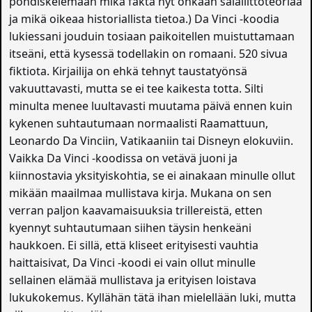
pohdiskelemaan mikä fakta nyt onkaan salaliittoteoriaa
ja mikä oikeaa historiallista tietoa.) Da Vinci -koodia
lukiessani jouduin tosiaan paikoitellen muistuttamaan
itseäni, että kysessä todellakin on romaani. 520 sivua
fiktiota. Kirjailija on ehkä tehnyt taustatyönsä
vakuuttavasti, mutta se ei tee kaikesta totta. Silti
minulta menee luultavasti muutama päivä ennen kuin
kykenen suhtautumaan normaalisti Raamattuun,
Leonardo Da Vinciin, Vatikaaniin tai Disneyn elokuviin.
Vaikka Da Vinci -koodissa on vetävä juoni ja
kiinnostavia yksityiskohtia, se ei ainakaan minulle ollut
mikään maailmaa mullistava kirja. Mukana on sen
verran paljon kaavamaisuuksia trillereistä, etten
kyennyt suhtautumaan siihen täysin henkeäni
haukkoen. Ei sillä, että kliseet erityisesti vauhtia
haittaisivat, Da Vinci -koodi ei vain ollut minulle
sellainen elämää mullistava ja erityisen loistava
lukukokemus. Kyllähän tätä ihan mielellään luki, mutta