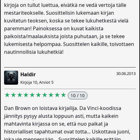
kirjoja on tullut luettua, eivätkä ne vedä vertoja tälle
mestariteokselle. Suosittelisin lukemaan kirjan
kuvitetun teoksen, koska se tekee lukuhetkestä vielä
paremman! Painoksessa on kuvat kaikista
paikoista/maalauksista joista puhutaan, ja se tekee
lukemisesta helpompaa. Suosittelen kaikille, toivottaen
nautinnollisia lukuhetkiä!
30.06.2013
Haldir
Kirjoja 10, Arviot 5
★★★★★★★★★★
10 / 10
Dan Brown on loistava kirjailija. Da Vinci-koodissa
jännitys pysyy alusta loppuun asti, mutta kaikein
mahtavinta kirjassa on se, että nuo paikat ja
historialliset tapahtumat ovat totta... Uskottava juoni,
joka vie mennessään... Suosittelen kaikille erittäin