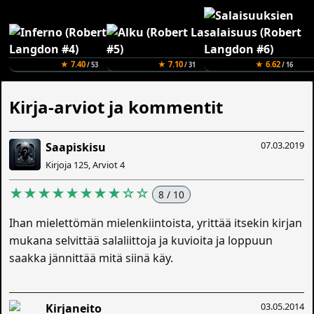
★ 7.40
★ 7.10
★ 6.62
/ 53
/ 31
/ 16
Kirja-arviot ja kommentit
07.03.2019
Saapiskisu
Kirjoja 125, Arviot 4
★★★★★★★★☆☆
8 / 10
Ihan mielettömän mielenkiintoista, yrittää itsekin kirjan
mukana selvittää salaliittoja ja kuvioita ja loppuun
saakka jännittää mitä siinä käy.
03.05.2014
Kirjaneito