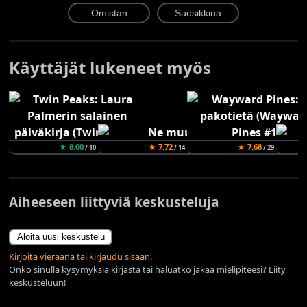
Käyttäjät lukeneet myös
★ 8.00
★ 7.72
★ 7.68
/ 10
/ 14
/ 29
Aiheeseen liittyviä keskusteluja
Aloita uusi keskustelu
Kirjoita vieraana tai kirjaudu sisään.
Onko sinulla kysymyksiä kirjasta tai haluatko jakaa mielipiteesi? Liity
keskusteluun!