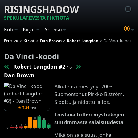
RISINGSHADOW
SPEKULATIIVISTA FIKTIOTA
Koti
Kirjat
Yhteisö
Etusivu
Kirjat
Dan Brown
Robert Langdon
Da Vinci -koodi
Da Vinci -koodi
Robert Langdon #2
/ 6
Dan Brown
Alkuteos ilmestynyt 2003.
Suomentanut Pirkko Biström.
Sidottu ja nidottu laitos.
★
7.34
/
118
Loistava trilleri mystikkojen
30
29
22
20
suurimmasta salaisuudesta
8
4
3
1
1
1
2
3
4
5
6
7
8
9
10
Mikä on salaisuus, jonka