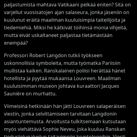
paljastumista mahtava Vatikaani pelkää eniten? Sitä on
varjellut vuosisatojen ajan salaseura, jonka jäseniin on
kuulunut eräitä maailman kuuluisimpia taiteilijoita ja
tiedemiehiä. Miksi he kätkivät töihinsä monia vihjeitä,
mutta eivät uskaltaneet paljastaa tietämästään
enempää?
Professori Robert Langdon tutkii työkseen
uskonnollisia symboleita, mutta työmatka Pariisiin
mullistaa kaiken. Ranskalainen poliisi herättää hänet
hotellista ja pyytää mukaansa Louvreen. Maailman
kuuluisimman museon johtava kuraattori Jacques
Saunière on murhattu.
Viimeisinä hetkinään hän jätti Louvreen salaperäisen
viestin, jonka selvittämiseen tarvitaan Langdonin
asiantuntemusta. Arvoitusta tulkitsemaan kutsutaan
myös viehättävä Sophie Neveu, joka kuuluu Ranskan
tiedustelupalvelun taitavimpiin kryptologeihin. Viesti