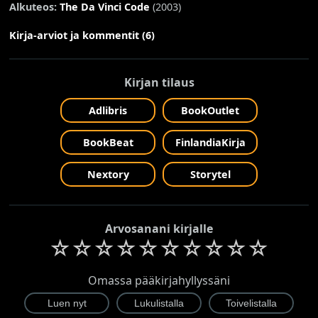
Alkuteos:
The Da Vinci Code
(2003)
Kirja-arviot ja kommentit (6)
Kirjan tilaus
Adlibris
BookOutlet
BookBeat
FinlandiaKirja
Nextory
Storytel
Arvosanani kirjalle
☆
☆
☆
☆
☆
☆
☆
☆
☆
☆
Omassa pääkirjahyllyssäni