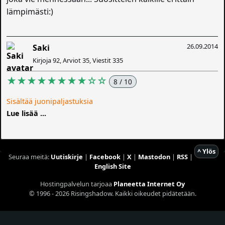
lämpimästi:)
26.09.2014
Saki
Kirjoja 92, Arviot 35, Viestit 335
★★★★★★★★☆☆
8 / 10
Sisältää juonipaljastuksia
Lue lisää ...
^ Ylös
Seuraa meitä:
Uutiskirje
|
Facebook
|
X
|
Mastodon
|
RSS
|
English Site
Hostingpalvelun tarjoaa
Planeetta Internet Oy
© 1996 - 2026 Risingshadow. Kaikki oikeudet pidätetään.