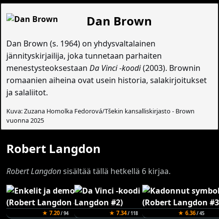
Dan Brown
Dan Brown (s. 1964) on yhdysvaltalainen
jännityskirjailija, joka tunnetaan parhaiten
menestysteoksestaan
Da Vinci -koodi
(2003). Brownin
romaanien aiheina ovat usein historia, salakirjoitukset
ja salaliitot.
Kuva: Zuzana Homolka Fedorová/Tšekin kansalliskirjasto - Brown
vuonna 2025
Robert Langdon
Robert Langdon
sisältää tällä hetkellä 6 kirjaa.
★ 7.20
★ 7.34
★ 6.36
/ 94
/ 118
/ 45