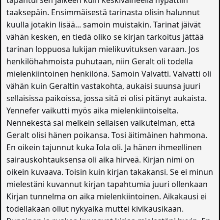
tapahtui sen jälkeen kuin keskivaiheella hypättiin
taaksepäin. Ensimmäisestä tarinasta olisin halunnut
kuulla jotakin lisää... samoin muistakin. Tarinat jäivät
vähän kesken, en tiedä oliko se kirjan tarkoitus jättää
tarinan loppuosa lukijan mielikuvituksen varaan. Jos
henkilöhahmoista puhutaan, niin Geralt oli todella
mielenkiintoinen henkilönä. Samoin Valvatti. Valvatti oli
vähän kuin Geraltin vastakohta, aukaisi suunsa juuri
sellaisissa paikoissa, jossa sitä ei olisi pitänyt aukaista.
Yennefer vaikutti myös aika mielenkiintoiselta.
Nennekestä sai melkein sellaisen vaikutelman, että
Geralt olisi hänen poikansa. Tosi äitimäinen hahmona.
En oikein tajunnut kuka Iola oli. Ja hänen ihmeellinen
sairauskohtauksensa oli aika hirveä. Kirjan nimi on
oikein kuvaava. Toisin kuin kirjan takakansi. Se ei minun
mielestäni kuvannut kirjan tapahtumia juuri ollenkaan
Kirjan tunnelma on aika mielenkiintoinen. Aikakausi ei
todellakaan ollut nykyaika muttei kivikausikaan.