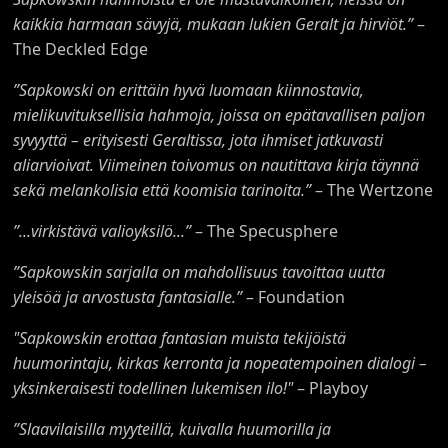
kaikkia harmaan sävyjä, mukaan lukien Geralt ja hirviöt.”
–
The Deckled Edge
”Sapkowski on erittäin hyvä luomaan kiinnostavia,
mielikuvituksellisia hahmoja, joissa on epätavallisen paljon
syvyyttä – erityisesti Geraltissa, jota ihmiset jatkuvasti
aliarvioivat.
Viimeinen toivomus on nautittava kirja täynnä
sekä melankolisia että koomisia tarinoita.
”
– The Wertzone
”...virkistävä valioyksilö...”
– The Specusphere
”Sapkowskin sarjalla on mahdollisuus tavoittaa uutta
yleisöä ja arvostusta fantasialle.”
– Foundation
"Sapkowskin erottaa fantasian muista tekijöistä
huumorintaju, kirkas kerronta ja nopeatempoinen dialogi –
yksinkeraisesti todellinen lukemisen ilo!"
– Playboy
”Slaavilaisilla myyteillä, kuivalla huumorilla ja