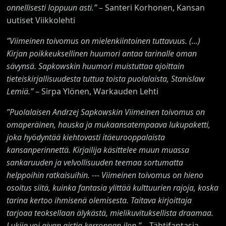
onnellisesti loppuun asti.”
– Santeri Korhonen, Kansan
uutiset Viikkolehti
”
Viimeinen toivomus
on mielenkiintoinen tuttavuus. (...)
Kirjan poikkeuksellinen huumori antaa tarinalle oman
sävynsä. Sapkowskin huumori muistuttaa ajoittain
tieteiskirjallisuudesta tuttua toista puolalaista, Stanislaw
Lemiä.”
– Sirpa Ylönen, Warkauden Lehti
”Puolalaisen Andrzej Sapkowskin
Viimeinen toivomus
on
omaperäinen, hauska ja mukaansatempaava lukupaketti,
joka hyödyntää kiehtovasti itäeurooppalaista
kansanperinnettä. Kirjailija käsittelee muun muassa
sankaruuden ja velvollisuuden teemaa sortumatta
helppoihin ratkaisuihin. ---
Viimeinen toivomus
on hieno
osoitus siitä, kuinka fantasia ylittää kulttuurien rajoja, koska
tarina kertoo ihmisenä olemisesta. Taitava kirjoittaja
tarjoaa teoksellaan älykästä, mielikuvituksellista draamaa.
Lukija voi aivan aistia kerronnan ilon.”
– Tähtifantasia-