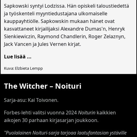
Sapkowski syntyi Lodzissa. Hän opiskeli taloustiedettä
ja työskenteli myyntiedustajana ulkomaiselle
kauppayhtiölle. Sapkowskin mukaan hänet ovat
kasvattaneet kirjailijaksi Alexandre Dumas'n, Henryk
Sienkiewiczin, Raymond Chandlerin, Roger Zelaznyn,
Jack Vancen ja Jules Vernen kirjat.
Lue lisää ...
Kuva: Elzbieta Lempp
The Witcher – Noituri
Sarja-asu: Kai Toivonen.
Forbes-lehti valitsi vuonna 2024
Noiturin
kaikkien
aikojen 30 parhaan kirjasarjan joukkoon.
"Puolalainen Noituri-sarja tarjoaa laatufantasian ystäville