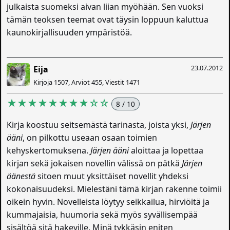
julkaista suomeksi aivan liian myöhään. Sen vuoksi
tämän teoksen teemat ovat täysin loppuun kaluttua
kaunokirjallisuuden ympäristöä.
23.07.2012
Eija
Kirjoja 1507, Arviot 455, Viestit 1471
★★★★★★★★☆☆
8 / 10
Kirja koostuu seitsemästä tarinasta, joista yksi,
Järjen
ääni
, on pilkottu useaan osaan toimien
kehyskertomuksena.
Järjen ääni
aloittaa ja lopettaa
kirjan sekä jokaisen novellin välissä on pätkä
Järjen
äänestä
sitoen muut yksittäiset novellit yhdeksi
kokonaisuudeksi. Mielestäni tämä kirjan rakenne toimii
oikein hyvin. Novelleista löytyy seikkailua, hirviöitä ja
kummajaisia, huumoria sekä myös syvällisempää
sisältöä sitä hakeville. Minä tykkäsin eniten