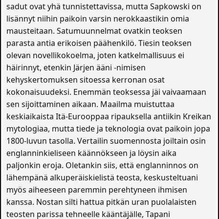
sadut ovat yhä tunnistettavissa, mutta Sapkowski on
lisännyt niihin paikoin varsin nerokkaastikin omia
mausteitaan. Satumuunnelmat ovatkin teoksen
parasta antia erikoisen päähenkilö. Tiesin teoksen
olevan novellikokoelma, joten katkelmallisuus ei
häirinnyt, etenkin Järjen ääni -nimisen
kehyskertomuksen sitoessa kerronan osat
kokonaisuudeksi. Enemmän teoksessa jäi vaivaamaan
sen sijoittaminen aikaan. Maailma muistuttaa
keskiaikaista Itä-Eurooppaa ripauksella antiikin Kreikan
mytologiaa, mutta tiede ja teknologia ovat paikoin jopa
1800-luvun tasolla. Vertailin suomennosta joiltain osin
englanninkieliseen käännökseen ja löysin aika
paljonkin eroja. Oletankin siis, että englanninnos on
lähempänä alkuperäiskielistä teosta, keskusteltuani
myös aiheeseen paremmin perehtyneen ihmisen
kanssa. Nostan silti hattua pitkän uran puolalaisten
teosten parissa tehneelle kääntäjälle, Tapani