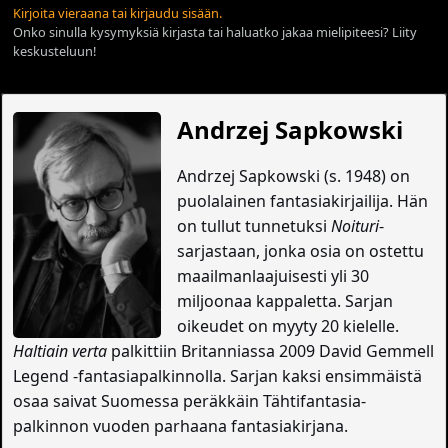
Kirjoita vieraana tai kirjaudu sisään.
Onko sinulla kysymyksiä kirjasta tai haluatko jakaa mielipiteesi? Liity
keskusteluun!
Andrzej Sapkowski
Andrzej Sapkowski (s. 1948) on
puolalainen fantasiakirjailija. Hän
on tullut tunnetuksi
Noituri
-
sarjastaan, jonka osia on ostettu
maailmanlaajuisesti yli 30
miljoonaa kappaletta. Sarjan
oikeudet on myyty 20 kielelle.
Haltiain verta
palkittiin Britanniassa 2009 David Gemmell
Legend -fantasiapalkinnolla. Sarjan kaksi ensimmäistä
osaa saivat Suomessa peräkkäin Tähtifantasia-
palkinnon vuoden parhaana fantasiakirjana.