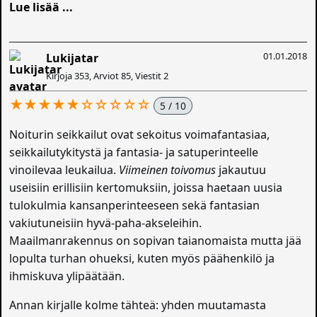
Lue lisää ...
01.01.2018
Lukijatar
Kirjoja 353, Arviot 85, Viestit 2
★★★★★☆☆☆☆☆
5 / 10
Noiturin seikkailut ovat sekoitus voimafantasiaa,
seikkailutykitystä ja fantasia- ja satuperinteelle
vinoilevaa leukailua.
Viimeinen toivomus
jakautuu
useisiin erillisiin kertomuksiin, joissa haetaan uusia
tulokulmia kansanperinteeseen sekä fantasian
vakiutuneisiin hyvä-paha-akseleihin.
Maailmanrakennus on sopivan taianomaista mutta jää
lopulta turhan ohueksi, kuten myös päähenkilö ja
ihmiskuva ylipäätään.
Annan kirjalle kolme tähteä: yhden muutamasta