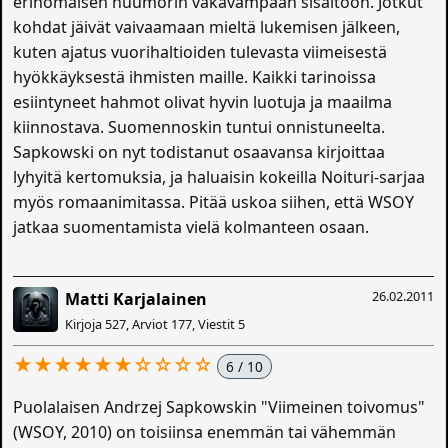
erinomaisen huumorin vakavampaan sisältöön. Jotkut
kohdat jäivät vaivaamaan mieltä lukemisen jälkeen,
kuten ajatus vuorihaltioiden tulevasta viimeisestä
hyökkäyksestä ihmisten maille. Kaikki tarinoissa
esiintyneet hahmot olivat hyvin luotuja ja maailma
kiinnostava. Suomennoskin tuntui onnistuneelta.
Sapkowski on nyt todistanut osaavansa kirjoittaa
lyhyitä kertomuksia, ja haluaisin kokeilla Noituri-sarjaa
myös romaanimitassa. Pitää uskoa siihen, että WSOY
jatkaa suomentamista vielä kolmanteen osaan.
26.02.2011
Matti Karjalainen
Kirjoja 527, Arviot 177, Viestit 5
★★★★★★☆☆☆☆
6 / 10
Puolalaisen Andrzej Sapkowskin "Viimeinen toivomus"
(WSOY, 2010) on toisiinsa enemmän tai vähemmän