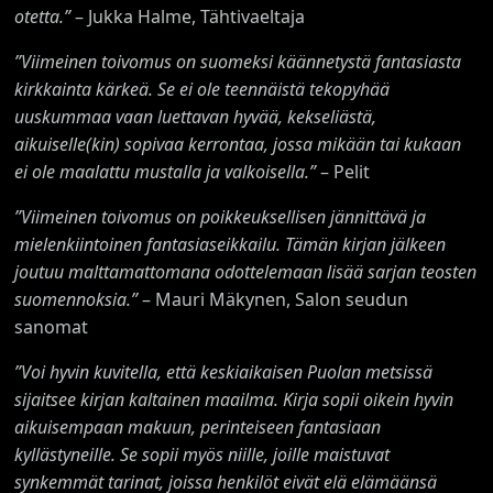
otetta.”
– Jukka Halme, Tähtivaeltaja
”
Viimeinen toivomus
on suomeksi käännetystä fantasiasta
kirkkainta kärkeä. Se ei ole teennäistä tekopyhää
uuskummaa vaan luettavan hyvää, kekseliästä,
aikuiselle(kin) sopivaa kerrontaa, jossa mikään tai kukaan
ei ole maalattu mustalla ja valkoisella.”
– Pelit
”Viimeinen toivomus
on poikkeuksellisen jännittävä ja
mielenkiintoinen fantasiaseikkailu. Tämän kirjan jälkeen
joutuu malttamattomana odottelemaan lisää sarjan teosten
suomennoksia.”
– Mauri Mäkynen, Salon seudun
sanomat
”Voi hyvin kuvitella, että keskiaikaisen Puolan metsissä
sijaitsee kirjan kaltainen maailma. Kirja sopii oikein hyvin
aikuisempaan makuun, perinteiseen fantasiaan
kyllästyneille. Se sopii myös niille, joille maistuvat
synkemmät tarinat, joissa henkilöt eivät elä elämäänsä