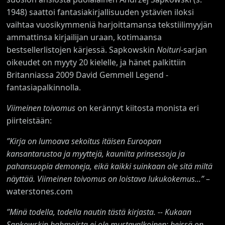
1948) saattoi fantasiakirjallisuuden ystävien iloksi
vaihtaa vuosikymmeniä harjoittamansa tekstiilimyyjän
ammattinsa kirjailijan uraan, kotimaansa
bestsellerlistojen kärjessä. Sapkowskin
Noituri
-sarjan
oikeudet on myyty 20 kielelle, ja hänet palkittiin
Britanniassa 2009 David Gemmell Legend -
fantasiapalkinnolla.
Viimeinen toivomus
on kerännyt kiitosta monista eri
piirteistään:
”Kirja on lumoava sekoitus itäisen Euroopan
kansantarustoa ja myyttejä, kauniita prinsessoja ja
pahansuopia demoneja, eikä kaikki suinkaan ole sitä miltä
näyttää. Viimeinen toivomus on loistava lukukokemus...”
–
waterstones.com
”Minä todella, todella nautin tästä kirjasta. -- Kukaan
Sapkowskin hahmoista ei ole mustavalkoinen; heissä on