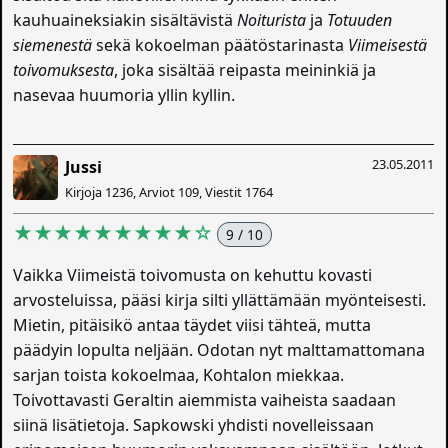
kauhuaineksiakin sisältävistä
Noiturista
ja
Totuuden
siemenestä
sekä kokoelman päätöstarinasta
Viimeisestä
toivomuksesta
, joka sisältää reipasta meininkiä ja
nasevaa huumoria yllin kyllin.
23.05.2011
Jussi
Kirjoja 1236, Arviot 109, Viestit 1764
★★★★★★★★★☆
9 / 10
Vaikka Viimeistä toivomusta on kehuttu kovasti
arvosteluissa, pääsi kirja silti yllättämään myönteisesti.
Mietin, pitäisikö antaa täydet viisi tähteä, mutta
päädyin lopulta neljään. Odotan nyt malttamattomana
sarjan toista kokoelmaa, Kohtalon miekkaa.
Toivottavasti Geraltin aiemmista vaiheista saadaan
siinä lisätietoja. Sapkowski yhdisti novelleissaan