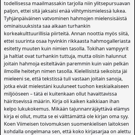
todellisessa maailmassakin tarjolla niin ylitsepursuavan
paljon, ettei sitä jaksaisi enää viihtymismielessä lukea.
Tyhjänpäiväinen vatvominen hahmojen mielensisäistä
ominaisuuksista saa aikaan turhankin
korkeakulttuurillisia piirteitä. Annan noottia myös siitä,
ettei suurinta osaa hyvinkin rikkaasta hahmogalleriasta
esitetty muuten kuin nimien tasolla. Tokihan vampyyrit
ja haltiat ovat turhankin tuttuja, mutta olisin halunnut
joitain hahmoja esiteltävän paremmin kuin vain pelkän
ilmoille heitetyn nimen tasolla. Kielellisistä seikoista jäi
mieleeni se, että tekstissä tuli vastaan joitain sanoja,
jotka eivät mielestäni kuuluneet tuohon keskiaikaiseen
miljööseen – tätä ei kuitenkaan ollut havaittavissa
häiritsevissä määrin. Kirja oli kaiken kaikkiaan ihan
kelpo lukukokemus. Mikään tajunnanräjäyttävä elämys
kirja ei ollut, mutta se ei välttämättä ole kirjan oma syy.
Koen Viimeisen toivomuksen suomenkielisen laitoksen
kohdalla ongelmana sen, että koko kirjasarjaa on alettu