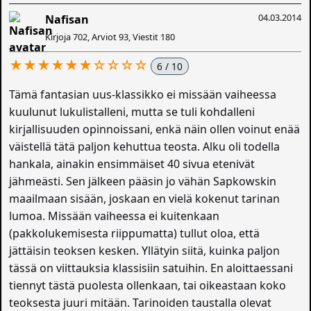
04.03.2014
Nafisan
Kirjoja 702, Arviot 93, Viestit 180
★★★★★★☆☆☆☆
6 / 10
Tämä fantasian uus-klassikko ei missään vaiheessa
kuulunut lukulistalleni, mutta se tuli kohdalleni
kirjallisuuden opinnoissani, enkä näin ollen voinut enää
väistellä tätä paljon kehuttua teosta. Alku oli todella
hankala, ainakin ensimmäiset 40 sivua etenivät
jähmeästi. Sen jälkeen pääsin jo vähän Sapkowskin
maailmaan sisään, joskaan en vielä kokenut tarinan
lumoa. Missään vaiheessa ei kuitenkaan
(pakkolukemisesta riippumatta) tullut oloa, että
jättäisin teoksen kesken. Yllätyin siitä, kuinka paljon
tässä on viittauksia klassisiin satuihin. En aloittaessani
tiennyt tästä puolesta ollenkaan, tai oikeastaan koko
teoksesta juuri mitään. Tarinoiden taustalla olevat