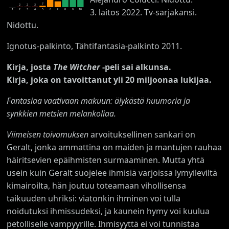
7
3
2
2
3. laitos 2022. Tv-sarjakansi.
1
2
3
4
5
6
7
8
9
10
Nidottu.
Ignotus-palkinto, Tähtifantasia-palkinto 2011.
Kirja, josta
The Witcher
-peli sai alkunsa.
Kirja, joka on tavoittanut yli 20 miljoonaa lukijaa.
Fantasiaa vaativaan makuun: älykästä huumoria ja
synkkien metsien melankoliaa.
Viimeisen toivomuksen
arvoituksellinen sankari on
Geralt, jonka ammattina on maiden ja mantujen rauhaa
häiritsevien epäihmisten surmaaminen. Mutta yhtä
usein kuin Geralt suojelee ihmisiä varjoissa lymyileviltä
kimairoilta, hän joutuu toteamaan vihollisensa
taikuuden uhriksi: viatonkin ihminen voi tulla
noidutuksi ihmissudeksi, ja kaunein hymy voi kuulua
petolliselle vampyyrille. Ihmisyyttä ei voi tunnistaa