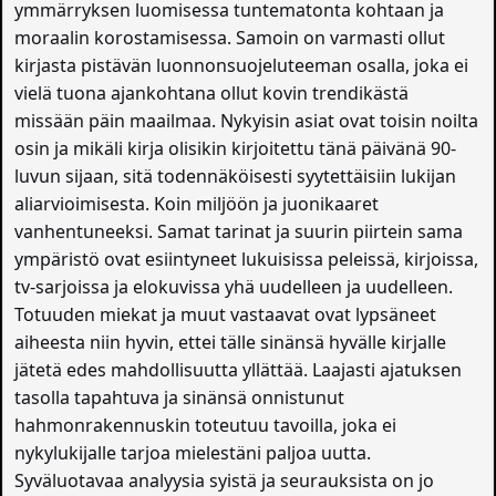
ymmärryksen luomisessa tuntematonta kohtaan ja
moraalin korostamisessa. Samoin on varmasti ollut
kirjasta pistävän luonnonsuojeluteeman osalla, joka ei
vielä tuona ajankohtana ollut kovin trendikästä
missään päin maailmaa. Nykyisin asiat ovat toisin noilta
osin ja mikäli kirja olisikin kirjoitettu tänä päivänä 90-
luvun sijaan, sitä todennäköisesti syytettäisiin lukijan
aliarvioimisesta. Koin miljöön ja juonikaaret
vanhentuneeksi. Samat tarinat ja suurin piirtein sama
ympäristö ovat esiintyneet lukuisissa peleissä, kirjoissa,
tv-sarjoissa ja elokuvissa yhä uudelleen ja uudelleen.
Totuuden miekat ja muut vastaavat ovat lypsäneet
aiheesta niin hyvin, ettei tälle sinänsä hyvälle kirjalle
jätetä edes mahdollisuutta yllättää. Laajasti ajatuksen
tasolla tapahtuva ja sinänsä onnistunut
hahmonrakennuskin toteutuu tavoilla, joka ei
nykylukijalle tarjoa mielestäni paljoa uutta.
Syväluotavaa analyysia syistä ja seurauksista on jo