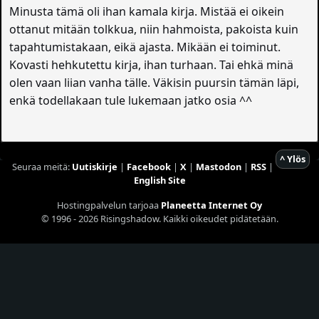
Minusta tämä oli ihan kamala kirja. Mistää ei oikein
ottanut mitään tolkkua, niin hahmoista, pakoista kuin
tapahtumistakaan, eikä ajasta. Mikään ei toiminut.
Kovasti hehkutettu kirja, ihan turhaan. Tai ehkä minä
olen vaan liian vanha tälle. Väkisin puursin tämän läpi,
enkä todellakaan tule lukemaan jatko osia ^^
^ Ylös
Seuraa meitä:
Uutiskirje
|
Facebook
|
X
|
Mastodon
|
RSS
|
English Site
Hostingpalvelun tarjoaa
Planeetta Internet Oy
© 1996 - 2026 Risingshadow. Kaikki oikeudet pidätetään.