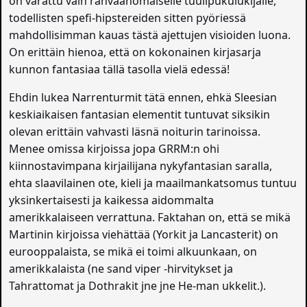
on varattu vain rahvaanomaiselle tuulipukulukijalle,
todellisten spefi-hipstereiden sitten pyöriessä
mahdollisimman kauas tästä ajettujen visioiden luona.
On erittäin hienoa, että on kokonainen kirjasarja
kunnon fantasiaa tällä tasolla vielä edessä!
Ehdin lukea Narrenturmit tätä ennen, ehkä Sleesian
keskiaikaisen fantasian elementit tuntuvat siksikin
olevan erittäin vahvasti läsnä noiturin tarinoissa.
Menee omissa kirjoissa jopa GRRM:n ohi
kiinnostavimpana kirjailijana nykyfantasian saralla,
ehta slaavilainen ote, kieli ja maailmankatsomus tuntuu
yksinkertaisesti ja kaikessa aidommalta
amerikkalaiseen verrattuna. Faktahan on, että se mikä
Martinin kirjoissa viehättää (Yorkit ja Lancasterit) on
eurooppalaista, se mikä ei toimi alkuunkaan, on
amerikkalaista (ne sand viper -hirvitykset ja
Tahrattomat ja Dothrakit jne jne He-man ukkelit.).