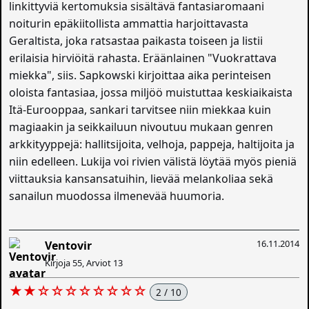
linkittyviä kertomuksia sisältävä fantasiaromaani
noiturin epäkiitollista ammattia harjoittavasta
Geraltista, joka ratsastaa paikasta toiseen ja listii
erilaisia hirviöitä rahasta. Eräänlainen "Vuokrattava
miekka", siis. Sapkowski kirjoittaa aika perinteisen
oloista fantasiaa, jossa miljöö muistuttaa keskiaikaista
Itä-Eurooppaa, sankari tarvitsee niin miekkaa kuin
magiaakin ja seikkailuun nivoutuu mukaan genren
arkkityyppejä: hallitsijoita, velhoja, pappeja, haltijoita ja
niin edelleen. Lukija voi rivien välistä löytää myös pieniä
viittauksia kansansatuihin, lievää melankoliaa sekä
sanailun muodossa ilmenevää huumoria.
16.11.2014
Ventovir
Kirjoja 55, Arviot 13
★★☆☆☆☆☆☆☆☆
2 / 10