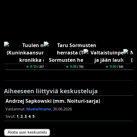
★ 9.10
★ 9.08
★ 9.00
/ 257
/ 765
/ 545
Aiheeseen liittyviä keskusteluja
Andrzej Sapkowski (mm. Noituri-sarja)
Vastannut:
Mustelmann
, 30.06.2026
Sivut:
1
,
2
,
3
,
4
,
5
Aloita uusi keskustelu