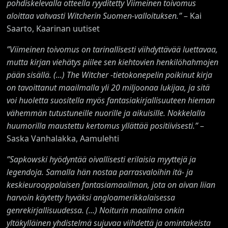
pohdiskelevalla otteella ryyditetty
Viimeinen toivomus
aloittaa vahvasti Witcherin Suomen-valloituksen.”
– Kai
Saarto, Kaarinan uutiset
”
Viimeinen toivomus
on tarinallisesti viihdyttävää luettavaa,
mutta kirjan viehätys piilee sen kiehtovien henkilöhahmojen
pään sisällä. (...)
The Witcher
-tietokonepelin poikinut kirja
on tavoittanut maailmalla yli 20 miljoonaa lukijaa, ja sitä
voi huoletta suositella myös fantasiakirjallisuuteen hieman
vähemmän tutustuneille nuorille ja aikuisille. Nokkelalla
huumorilla maustettu kertomus yllättää positiivisesti.”
–
Saska Vanhalakka, Aamulehti
”Sapkowski hyödyntää oivallisesti erilaisia myyttejä ja
legendoja. Samalla hän nostaa parrasvaloihin itä- ja
keskieurooppalaisen fantasiamaailman, jota on aivan liian
harvoin käytetty hyväksi angloamerikkalaisessa
genrekirjallisuudessa. (...) Noiturin maailma onkin
yltäkylläinen yhdistelmä sujuvaa viihdettä ja omintakeista