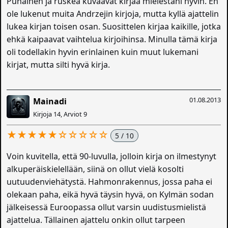
Punainen ja ruskea kuvaavat kirjaa mielestäni hyvin. En
ole lukenut muita Andrzejin kirjoja, mutta kyllä ajattelin
lukea kirjan toisen osan. Suosittelen kirjaa kaikille, jotka
ehkä kaipaavat vaihtelua kirjoihinsa. Minulla tämä kirja
oli todellakin hyvin erinlainen kuin muut lukemani
kirjat, mutta silti hyvä kirja.
01.08.2013
Mainadi
Kirjoja 14, Arviot 9
★★★★★☆☆☆☆☆
5 / 10
Voin kuvitella, että 90-luvulla, jolloin kirja on ilmestynyt
alkuperäiskielellään, siinä on ollut vielä kosolti
uutuudenviehätystä. Hahmonrakennus, jossa paha ei
olekaan paha, eikä hyvä täysin hyvä, on Kylmän sodan
jälkeisessä Euroopassa ollut varsin uudistusmielistä
ajattelua. Tällainen ajattelu onkin ollut tarpeen