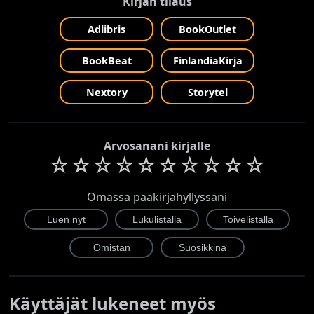
Kirjan tilaus
Adlibris
BookOutlet
BookBeat
FinlandiaKirja
Nextory
Storytel
Arvosanani kirjalle
☆
☆
☆
☆
☆
☆
☆
☆
☆
☆
Omassa pääkirjahyllyssäni
Käyttäjät lukeneet myös