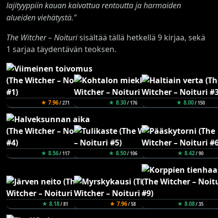
lajityyppiin kauan kaivattua rentoutta ja harmaiden
alueiden viehätystä."
The Witcher – Noituri
sisältää tällä hetkellä 9 kirjaa, sekä
1 sarjaa täydentävän teoksen.
★ 7.96
★ 8.30
★ 8.00
/ 271
/ 176
/ 150
★ 8.56
★ 8.50
★ 8.42
/ 117
/ 106
/ 90
★ 8.18
★ 7.96
★ 8.08
/ 81
/ 58
/ 35