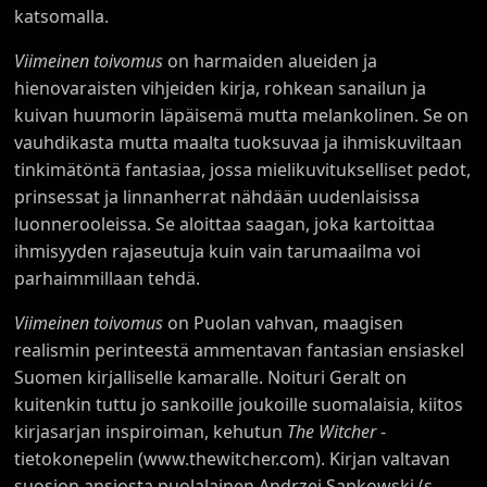
katsomalla.
Viimeinen toivomus
on harmaiden alueiden ja
hienovaraisten vihjeiden kirja, rohkean sanailun ja
kuivan huumorin läpäisemä mutta melankolinen. Se on
vauhdikasta mutta maalta tuoksuvaa ja ihmiskuviltaan
tinkimätöntä fantasiaa, jossa mielikuvitukselliset pedot,
prinsessat ja linnanherrat nähdään uudenlaisissa
luonnerooleissa. Se aloittaa saagan, joka kartoittaa
ihmisyyden rajaseutuja kuin vain tarumaailma voi
parhaimmillaan tehdä.
Viimeinen toivomus
on Puolan vahvan, maagisen
realismin perinteestä ammentavan fantasian ensiaskel
Suomen kirjalliselle kamaralle. Noituri Geralt on
kuitenkin tuttu jo sankoille joukoille suomalaisia, kiitos
kirjasarjan inspiroiman, kehutun
The Witcher
-
tietokonepelin (www.thewitcher.com). Kirjan valtavan
suosion ansiosta puolalainen Andrzej Sapkowski (s.