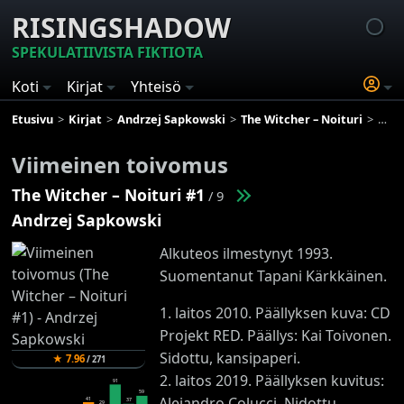
RISINGSHADOW
SPEKULATIIVISTA FIKTIOTA
Koti
Kirjat
Yhteisö
Etusivu
Kirjat
Andrzej Sapkowski
The Witcher – Noituri
Viim
Viimeinen toivomus
The Witcher – Noituri #1
/ 9
Andrzej Sapkowski
Alkuteos ilmestynyt 1993.
Suomentanut Tapani Kärkkäinen.
1. laitos 2010. Päällyksen kuva: CD
Projekt RED. Päällys: Kai Toivonen.
Sidottu, kansipaperi.
★
7.96
/
271
2. laitos 2019. Päällyksen kuvitus:
91
59
Alejandro Colucci. Nidottu.
41
37
29