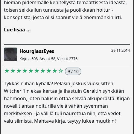
hieman pidemmälle kehitellystä temaattisesta ideasta,
toisen seikkailun tunnusta ja puolikkaan noituri-
konseptista, josta olisi saanut vielä enemmänkin irti.
Lue lisää ...
29.11.2014
HourglassEyes
Kirjoja 508, Arviot 58, Viestit 2776
★★★★★★★★★☆
9 / 10
Tykkäsin ihan kybällä! Pelasin joskus vuosi sitten
Witcher 1:n ekaa kertaa ja ihastuin Geraltin synkkään
hahmoon, joten halusin ottaa selvää alkuperästä. Kirjan
novellit antaa noiturille vielä vähän syvemmän
merkityksen - ja välillä tuli naurettua niin, että vedet
valu silmistä, Mahtava kirja, täytyy lukea muutkin!