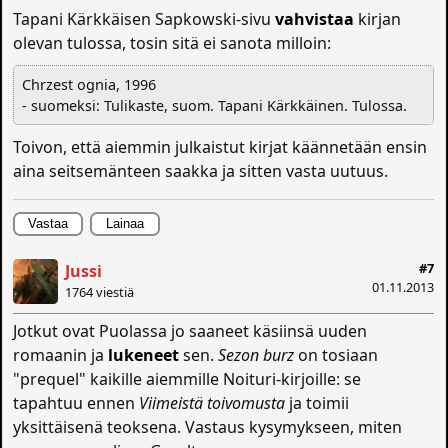
Tapani Kärkkäisen Sapkowski-sivu
vahvistaa
kirjan
olevan tulossa, tosin sitä ei sanota milloin:
Chrzest ognia, 1996
- suomeksi: Tulikaste, suom. Tapani Kärkkäinen. Tulossa.
Toivon, että aiemmin julkaistut kirjat käännetään ensin
aina seitsemänteen saakka ja sitten vasta uutuus.
Vastaa
Lainaa
#7
Jussi
01.11.2013
1764 viestiä
Jotkut ovat Puolassa jo saaneet käsiinsä uuden
romaanin ja
lukeneet
sen.
Sezon burz
on tosiaan
"prequel" kaikille aiemmille Noituri-kirjoille: se
tapahtuu ennen
Viimeistä toivomusta
ja toimii
yksittäisenä teoksena. Vastaus kysymykseen, miten