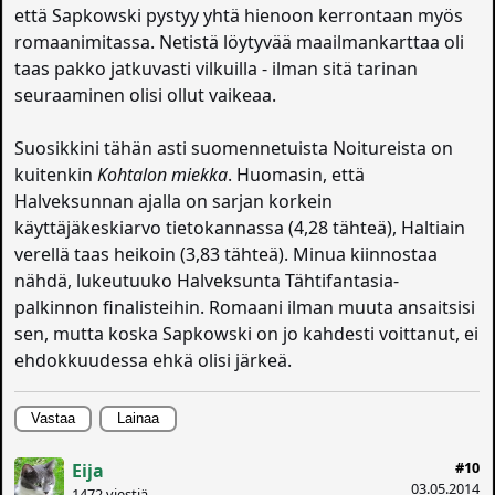
että Sapkowski pystyy yhtä hienoon kerrontaan myös
romaanimitassa. Netistä löytyvää maailmankarttaa oli
taas pakko jatkuvasti vilkuilla - ilman sitä tarinan
seuraaminen olisi ollut vaikeaa.
Suosikkini tähän asti suomennetuista Noitureista on
kuitenkin
Kohtalon miekka
. Huomasin, että
Halveksunnan ajalla on sarjan korkein
käyttäjäkeskiarvo tietokannassa (4,28 tähteä), Haltiain
verellä taas heikoin (3,83 tähteä). Minua kiinnostaa
nähdä, lukeutuuko Halveksunta Tähtifantasia-
palkinnon finalisteihin. Romaani ilman muuta ansaitsisi
sen, mutta koska Sapkowski on jo kahdesti voittanut, ei
ehdokkuudessa ehkä olisi järkeä.
Vastaa
Lainaa
#10
Eija
03.05.2014
1472 viestiä