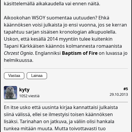
käsittelemällä aikakaudella vai ennen näitä.
Aikookohan WSOY suomentaa uutuuden? Ehkä
käännöksen voisi julkaista jo ensi vuonna, jos se kerran
tapahtuu sarjan sisäisen kronologian alkupuolella.
Uskon, että kesällä 2014 myyntiin tulee kuitenkin
Tapani Kärkkäisen käännös kolmannesta romaanista
Chrzest Ognia
. Englanniksi
Baptism of Fire
on luvassa jo
helmikuussa.
Vastaa
Lainaa
#5
kyty
29.10.2013
1052 viestiä
En itse usko että uusinta kirjaa kannattaisi julkaista
siinä välissä, ellei se ilmestyisi toisen käännöksen
lisäksi. Tarinahan on jatkuva, ja väliin olisi hankala
tunkea mitään muuta. Mutta toivottavasti tuo