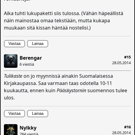
Aika tuhti lukupaketti siis tulossa. (Vähän häpeällistä
näin mainostaa omaa tekstiään, mutta kukapa
muukaan sitä kissan häntää nostelisi.)
Vastaa
Lainaa
#15
Berengar
28.05.2014
6 viestiä
Tulikaste
on jo myynnissä ainakin Suomalaisessa
Kirjakaupassa. Saa varmaan taas odotella 10-11
kuukautta, ennen kuin
Pääskystornin
suomennos tulee
ulos.
Vastaa
Lainaa
#16
Nylkky
28.05.2014
784 viestiä