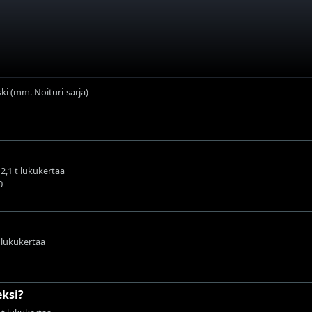
i (mm. Noituri-sarja)
12,1 t lukukertaa
0
t lukukertaa
eksi?