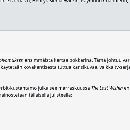
xandre Dumas'n, Henryk Sienkiewiczin, Raymond Chandlerin, 
toivomuksen
ensimmäistä kertaa pokkarina. Tämä johtuu varma
käytetään kovakantisesta tuttua kansikuvaa, vaikka tv-sarj
lä Orbit-kustantamo julkaisee marraskuussa
The Last Wishin
ens
inostetaan tällaisella julisteella: