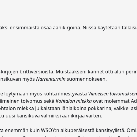
kaksi ensimmäistä osaa äänikirjoina. Niissä käytetään tällais
i-kirjojen brittiversioista. Muistaakseni kannet otti alun per
kansikuvan myös
Narrenturmin
suomennokseen.
ulee löytymään myös kohta ilmestyvästä
Viimeisen toivomuksen
 Viimeinen toivomus sekä
Kohtalon miekka
ovat molemmat Adli
talon miekka julkaistaan lähiaikoina pokkarina, vaikkei asi
ttu uusi kansikuva valmiiksi äänikirjaa varten.
sta enemmän kuin WSOY:n alkuperäisestä kansityylistä. Omi