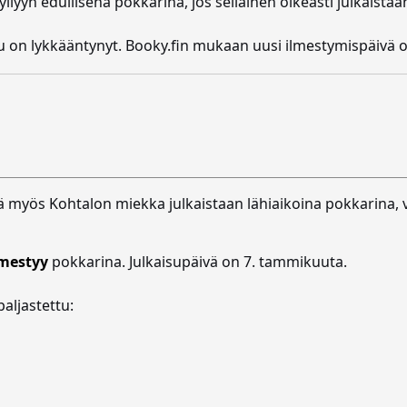
yyn edullisena pokkarina, jos sellainen oikeasti julkaistaa
su on lykkääntynyt. Booky.fin mukaan uusi ilmestymispäivä 
ä myös Kohtalon miekka julkaistaan lähiaikoina pokkarina, v
lmestyy
pokkarina. Julkaisupäivä on 7. tammikuuta.
aljastettu: