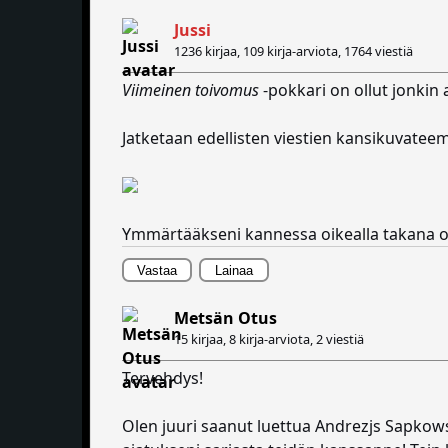
Jussi
1236 kirjaa, 109 kirja-arviota,
1764 viestiä
Viimeinen toivomus
-pokkari on ollut jonkin a
Jatketaan edellisten viestien kansikuvateem
Ymmärtääkseni kannessa oikealla takana on C
Vastaa
Lainaa
Metsän Otus
15 kirjaa, 8 kirja-arviota,
2 viestiä
Tervehdys!
Olen juuri saanut luettua Andrezjs Sapkowsk