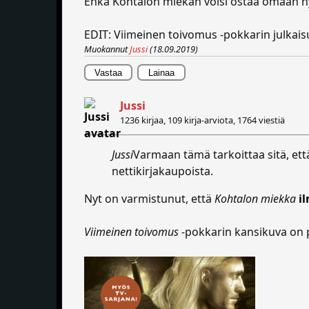
Ehkä Kohtalon miekan voisi ostaa omaan hyll
EDIT: Viimeinen toivomus -pokkarin julkai
Muokannut
Jussi
(18.09.2019)
Vastaa
Lainaa
Jussi
1236 kirjaa, 109 kirja-arviota,
1764 viestiä
Jussi
Varmaan tämä tarkoittaa sitä, ett
nettikirjakaupoista.
Nyt on varmistunut, että
Kohtalon miekka
i
Viimeinen toivomus
-pokkarin kansikuva on p