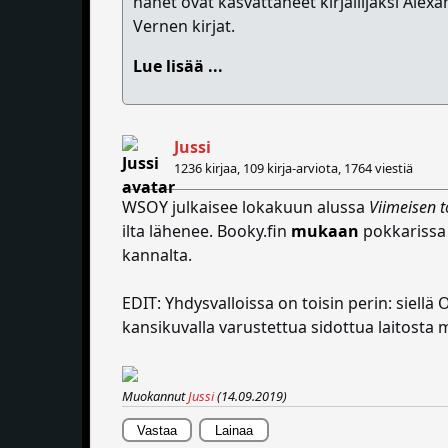
hänet ovat kasvattaneet kirjailijaksi Ale
Vernen kirjat.
Lue lisää ...
Jussi
1236 kirjaa, 109 kirja-arviota,
1764 viestiä
WSOY julkaisee lokakuun alussa
Viimeisen 
ilta lähenee. Booky.fin
mukaan
pokkarissa 
kannalta.
EDIT: Yhdysvalloissa on toisin perin: siel
kansikuvalla varustettua sidottua laitosta ma
Muokannut
Jussi
(14.09.2019)
Vastaa
Lainaa