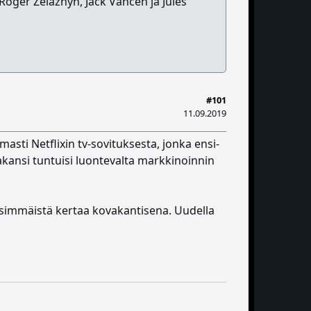
Roger Zelaznyn, Jack Vancen ja Jules
#101
11.09.2019
sti Netflixin tv-sovituksesta, jonka ensi-
akansi tuntuisi luontevalta markkinoinnin
immäistä kertaa kovakantisena. Uudella