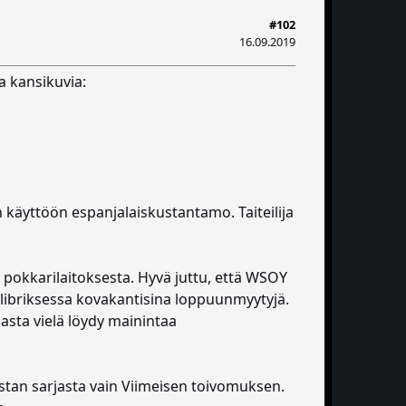
#102
16.09.2019
ia kansikuvia:
in käyttöön espanjalaiskustantamo. Taiteilija
pokkarilaitoksesta. Hyvä juttu, että WSOY
briksessa kovakantisina loppuunmyytyjä.
asta vielä löydy mainintaa
stan sarjasta vain Viimeisen toivomuksen.