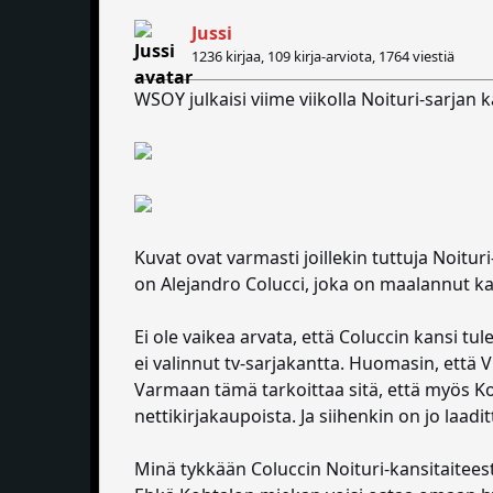
Jussi
1236 kirjaa, 109 kirja-arviota,
1764 viestiä
WSOY julkaisi viime viikolla Noituri-sarjan 
Kuvat ovat varmasti joillekin tuttuja Noitur
on Alejandro Colucci, joka on maalannut 
Ei ole vaikea arvata, että Coluccin kansi t
ei valinnut tv-sarjakantta. Huomasin, että
Varmaan tämä tarkoittaa sitä, että myös Koh
nettikirjakaupoista. Ja siihenkin on jo laadi
Minä tykkään Coluccin Noituri-kansitaitee