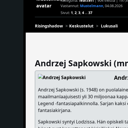
Kategoria:
Teatteri
| 904 viestiä | 197,6
Vastannut:
Mustelmann
, 04.08.2026
Sivut:
1
,
2
,
3
,
4
...
37
Risingshadow
Keskustelut
Lukusali
Andrzej Sapkowski (mm
Andr
Andrzej Sapkowski (s. 1948) on puolalainen
maailmanlaajuisesti yli 30 miljoonaa kappa
Legend -fantasiapalkinnolla. Sarjan kak
fantasiakirjana.
Sapkowski syntyi Lodzissa. Hän opiskeli 