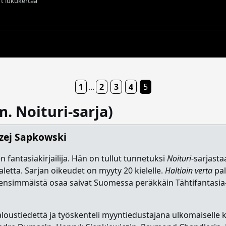
 t lukukertaa
1
...
2
3
4
5
. Noituri-sarja)
zej Sapkowski
 fantasiakirjailija. Hän on tullut tunnetuksi
Noituri
-sarjasta
letta. Sarjan oikeudet on myyty 20 kielelle.
Haltiain verta
pal
si ensimmäistä osaa saivat Suomessa peräkkäin Tähtifantas
taloustiedettä ja työskenteli myyntiedustajana ulkomaisell