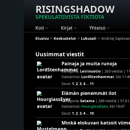
RISINGSHADOW
SPEKULATIIVISTA FIKTIOTA
Koti
Kirjat
Yhteisö
Etusivu
Keskustelut
Lukusali
Andrzej Sapkowsk
Uusimmat viestit
Painaja ja muita runoja
Kategoria:
Leirinuotio
| 263 viestiä | 1
Vastannut:
LordStenhammar
, klo 11:4
Sivut:
1
,
2
,
3
,
4
...
11
Elämän pienemmät ilot
Kategoria:
Satama
| 249 viestiä | 51,0 
Vastannut:
HourglassEyes
, klo 10:47
Sivut:
1
,
2
,
3
,
4
...
10
Minkä elokuvan katsoit viim