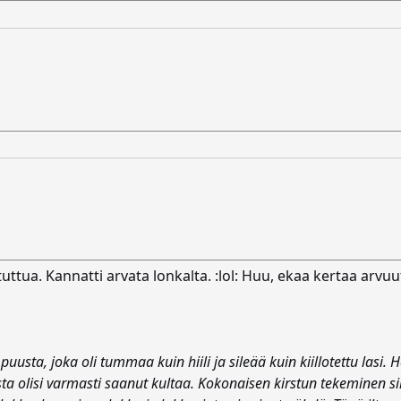
tuttua. Kannatti arvata lonkalta. :lol: Huu, ekaa kertaa arvu
uusta, joka oli tummaa kuin hiili ja sileää kuin kiillotettu lasi. Ha
a olisi varmasti saanut kultaa. Kokonaisen kirstun tekeminen sii