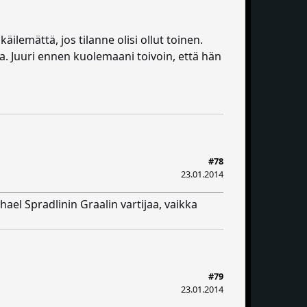
äilemättä, jos tilanne olisi ollut toinen.
a. Juuri ennen kuolemaani toivoin, että hän
#78
23.01.2014
hael Spradlinin Graalin vartijaa, vaikka
#79
23.01.2014