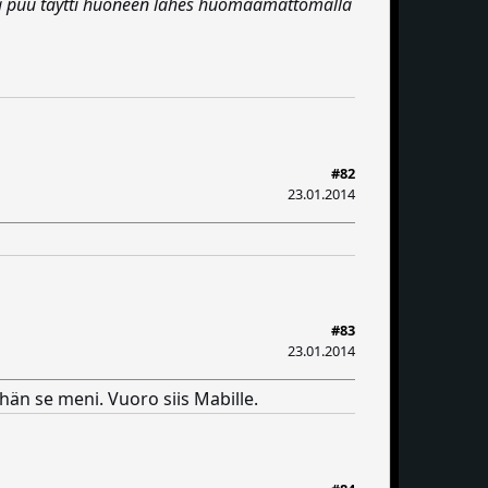
ltana puu täytti huoneen lähes huomaamattomalla
#82
23.01.2014
#83
23.01.2014
nhän se meni. Vuoro siis Mabille.