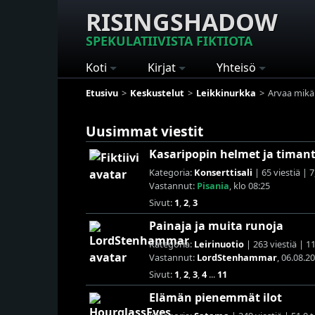
RISINGSHADOW
SPEKULATIIVISTA FIKTIOTA
Koti
Kirjat
Yhteisö
Etusivu
Keskustelut
Leikkinurkka
Arvaa mikä 
Uusimmat viestit
Kasaripopin helmet ja timant
Kategoria:
Konserttisali
| 65 viestiä | 
Vastannut:
Pisania
, klo 08:25
Sivut:
1
,
2
,
3
Painaja ja muita runoja
Kategoria:
Leirinuotio
| 263 viestiä | 1
Vastannut:
LordStenhammar
, 06.08.2
Sivut:
1
,
2
,
3
,
4
...
11
Elämän pienemmät ilot