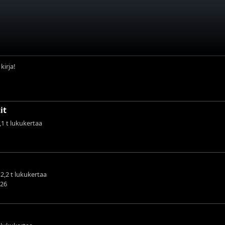
kirja!
it
7,1 t lukukertaa
12,2 t lukukertaa
026