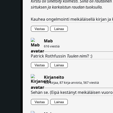
Kirstu oli sinetöity kolmesti. Siinä oli rautai
sirtuksen ja karkaistun raudan tuoksulla.
Kauhea ongelmointi meikäläisellä kirjan ja
Vastaa
Lainaa
Mab
616 viestiä
Patrick Rothfussin
Tuulen nimi
? :)
Vastaa
Lainaa
Kirjaneito
402 kirjaa, 87 kirja-arviota,
567 viestiä
Sehän se. (Eipä kestänyt meikäläisen vuoro
Vastaa
Lainaa