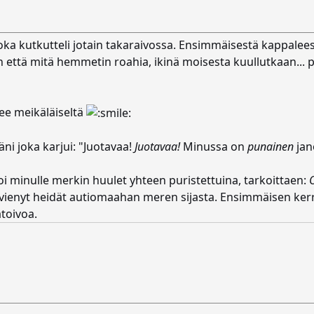
oka kutkutteli jotain takaraivossa. Ensimmäisestä kappaleest
elin että mitä hemmetin roahia, ikinä moisesta kuullutkaan...
ee meikäläiseltä
ni joka karjui: "Juotavaa!
Juotavaa!
Minussa on
punainen
jan
oi minulle merkin huulet yhteen puristettuina, tarkoittaen:
i vienyt heidät autiomaahan meren sijasta. Ensimmäisen kerra
ätoivoa.