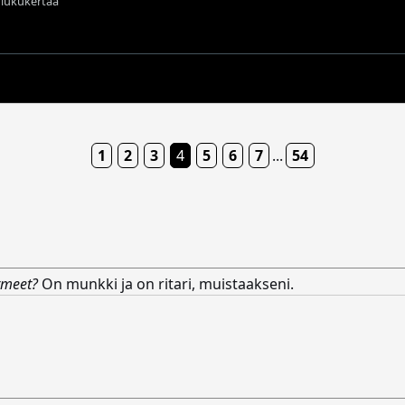
t lukukertaa
1
2
3
4
5
6
7
...
54
rmeet?
On munkki ja on ritari, muistaakseni.