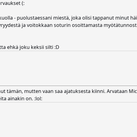
arvaukset (:
kuolla - puolustaessani miestä, joka olisi tappanut minut häik
öyryydestä ja voitokkaan soturin osoittamasta myötätunnost
ta ehkä joku keksii silti :D
enut tämän, mutten vaan saa ajatuksesta kiinni. Arvataan Mic
ta ainakin on. :lol: