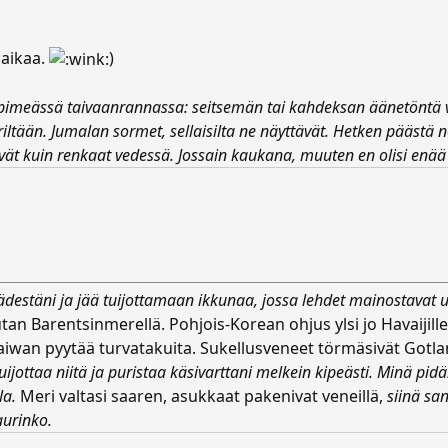
 aikaa.
)
 pimeässä taivaanrannassa: seitsemän tai kahdeksan äänetöntä va
iltään. Jumalan sormet, sellaisilta ne näyttävät. Hetken päästä 
viävät kuin renkaat vedessä. Jossain kaukana, muuten en olisi enää
destäni ja jää tuijottamaan ikkunaa, jossa lehdet mainostavat u
an Barentsinmerellä. Pohjois-Korean ohjus ylsi jo Havaijille.
aiwan pyytää turvatakuita. Sukellusveneet törmäsivät Gotla
ijottaa niitä ja puristaa käsivarttani melkein kipeästi. Minä pidä
la.
Meri valtasi saaren, asukkaat pakenivat veneillä,
siinä sa
aurinko.