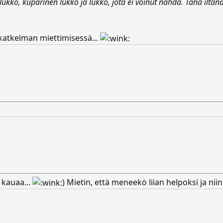
nen lukko, kuparinen lukko ja lukko, jota ei voinut nähdä. Tänä i
 katkelman miettimisessä...
 kauaa...
) Mietin, että meneekö liian helpoksi ja nii