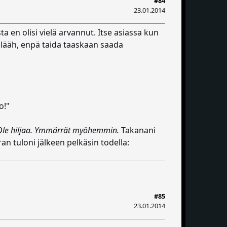
#84
23.01.2014
a en olisi vielä arvannut. Itse asiassa kun
 plääh, enpä taida taaskaan saada
o!"
Ole hiljaa. Ymmärrät myöhemmin.
Takanani
n tuloni jälkeen pelkäsin todella:
#85
23.01.2014