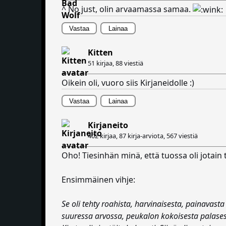
^ No just, olin arvaamassa samaa.
Vastaa
Lainaa
Kitten
51 kirjaa,
88 viestiä
Oikein oli, vuoro siis Kirjaneidolle :)
Vastaa
Lainaa
Kirjaneito
402 kirjaa, 87 kirja-arviota,
567 viestiä
Oho! Tiesinhän minä, että tuossa oli jotain 
Ensimmäinen vihje:
Se oli tehty roahista, harvinaisesta, painavasta p
suuressa arvossa, peukalon kokoisesta palasest