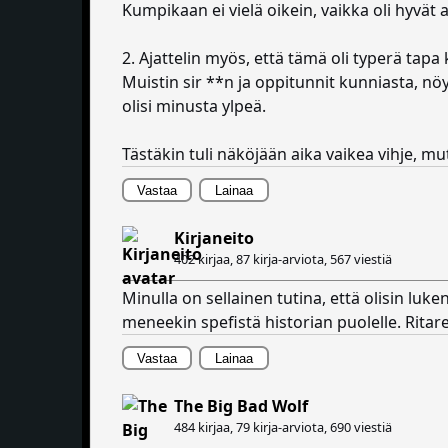
Kumpikaan ei vielä oikein, vaikka oli hyvät 
2. Ajattelin myös, että tämä oli typerä tapa 
Muistin sir **n ja oppitunnit kunniasta, n
olisi minusta ylpeä.
Tästäkin tuli näköjään aika vaikea vihje, mut
Vastaa
Lainaa
Kirjaneito
402 kirjaa, 87 kirja-arviota,
567 viestiä
Minulla on sellainen tutina, että olisin luk
meneekin spefistä historian puolelle. Ritarei
Vastaa
Lainaa
The Big Bad Wolf
484 kirjaa, 79 kirja-arviota,
690 viestiä