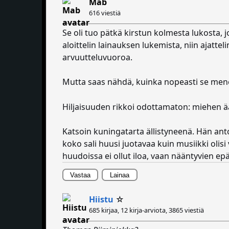
Mab
616 viestiä
Se oli tuo pätkä kirstun kolmesta lukosta, j
aloittelin lainauksen lukemista, niin ajatt
arvuutteluvuoroa.
Mutta saas nähdä, kuinka nopeasti se men
Hiljaisuuden rikkoi odottamaton: miehen ää
Katsoin kuningatarta ällistyneenä. Hän ant
koko sali huusi juotavaa kuin musiikki olis
huudoissa ei ollut iloa, vaan nääntyvien ep
Vastaa
Lainaa
Hiistu
☆
685 kirjaa, 12 kirja-arviota,
3865 viestiä