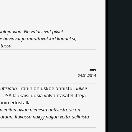
lojuovaa. Ne valaisevat pilvet
ne häviävät ja muuttuvat kirkkaudeksi,
 tässä.
#89
24.01.2014
utisiaan.
Iranin ohjuskoe onnistui,
lukee
 USA laukaisi uusia valvontasateliitteja.
nnin edustalla.
n eniten aivan pienestä uutisesta, se on
notaan. Kuvassa näkyy paljon vettä, sellaista