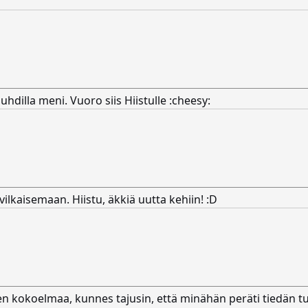
hdilla meni. Vuoro siis Hiistulle :cheesy:
ilkaisemaan. Hiistu, äkkiä uutta kehiin! :D
en kokoelmaa, kunnes tajusin, että minähän peräti tiedän tu