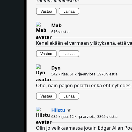
Thomas Riiminiekka?
Vastaa
Lainaa
Mab
616 viestiä
Kenellekään ei varmaan yllätyksenä, että vau
Vastaa
Lainaa
Dyn
542 kirjaa, 51 kirja-arviota,
3978 viestiä
Oho, näin paljon pelattu enkä ehtinyt edes v
Vastaa
Lainaa
Hiistu
☆
685 kirjaa, 12 kirja-arviota,
3865 viestiä
Olin jo veikkaamassa jotain Edgar Allan Po