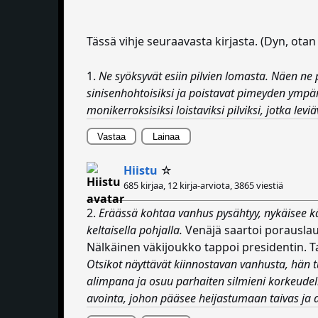
Tässä vihje seuraavasta kirjasta. (Dyn, otan
1.
Ne syöksyvät esiin pilvien lomasta. Näen ne
sinisenhohtoisiksi ja poistavat pimeyden ympär
monikerroksisiksi loistaviksi pilviksi, jotka le
Vastaa
Lainaa
Hiistu
☆
685 kirjaa, 12 kirja-arviota,
3865 viestiä
2.
Eräässä kohtaa vanhus pysähtyy, nykäisee kä
keltaisella pohjalla.
Venäjä saartoi porauslaut
Nälkäinen väkijoukko tappoi presidentin. T
Otsikot näyttävät kiinnostavan vanhusta, hän tu
alimpana ja osuu parhaiten silmieni korkeudel
avointa, johon pääsee heijastumaan taivas ja 