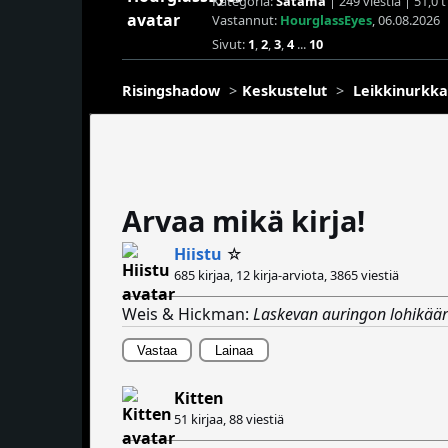
Kategoria:
Satama
| 249 viestiä | 51,0 
Vastannut:
HourglassEyes
, 06.08.2026
Sivut:
1
,
2
,
3
,
4
...
10
Risingshadow
Keskustelut
Leikkinurkka
Arvaa mikä kirja!
Hiistu
☆
685 kirjaa, 12 kirja-arviota,
3865 viestiä
Weis & Hickman:
Laskevan auringon lohikää
Vastaa
Lainaa
Kitten
51 kirjaa,
88 viestiä