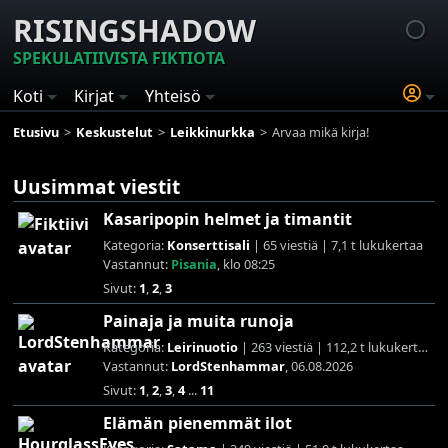
RISINGSHADOW
SPEKULATIIVISTA FIKTIOTA
Koti
Kirjat
Yhteisö
Etusivu
Keskustelut
Leikkinurkka
Arvaa mikä kirja!
Uusimmat viestit
Kasaripopin helmet ja timantit
Kategoria:
Konserttisali
| 65 viestiä | 7,1 t lukukertaa
Vastannut:
Pisania
, klo 08:25
Sivut:
1
,
2
,
3
Painaja ja muita runoja
Kategoria:
Leirinuotio
| 263 viestiä | 112,2 t lukukertaa
Vastannut:
LordStenhammar
, 06.08.2026
Sivut:
1
,
2
,
3
,
4
...
11
Elämän pienemmät ilot