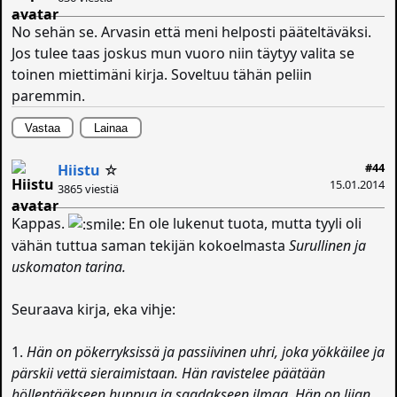
No sehän se. Arvasin että meni helposti pääteltäväksi.
Jos tulee taas joskus mun vuoro niin täytyy valita se
toinen miettimäni kirja. Soveltuu tähän peliin
paremmin.
Vastaa
Lainaa
#44
Hiistu
☆
15.01.2014
3865 viestiä
Kappas.
En ole lukenut tuota, mutta tyyli oli
vähän tuttua saman tekijän kokoelmasta
Surullinen ja
uskomaton tarina.
Seuraava kirja, eka vihje:
1.
Hän on pökerryksissä ja passiivinen uhri, joka yökkäilee ja
pärskii vettä sieraimistaan. Hän ravistelee päätään
höllentääkseen huppua ja saadakseen ilmaa. Hän on liian