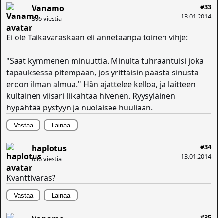
#33
Vanamo
13.01.2014
306 viestiä
Ei ole Taikavaraskaan eli annetaanpa toinen vihje:
"Saat kymmenen minuuttia. Minulta tuhraantuisi joka
tapauksessa pitempään, jos yrittäisin päästä sinusta
eroon ilman almua." Hän ajattelee kelloa, ja laitteen
kultainen viisari liikahtaa hivenen. Ryysyläinen
hypähtää pystyyn ja nuolaisee huuliaan.
Vastaa
Lainaa
#34
haplotus
13.01.2014
636 viestiä
Kvanttivaras?
Vastaa
Lainaa
#35