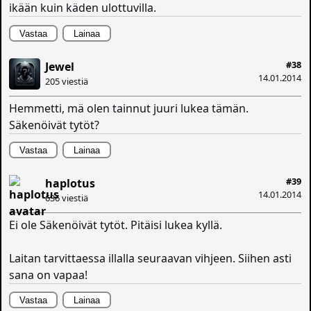
ikään kuin käden ulottuvilla.
Vastaa
Lainaa
#38
Jewel
14.01.2014
205 viestiä
Hemmetti, mä olen tainnut juuri lukea tämän.
Säkenöivät tytöt?
Vastaa
Lainaa
#39
haplotus
14.01.2014
636 viestiä
Ei ole Säkenöivät tytöt. Pitäisi lukea kyllä.
Laitan tarvittaessa illalla seuraavan vihjeen. Siihen asti
sana on vapaa!
Vastaa
Lainaa