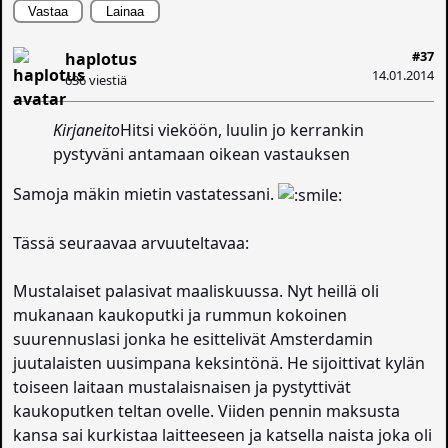
Vastaa
Lainaa
#37
haplotus
14.01.2014
636 viestiä
Kirjaneito
Hitsi vieköön, luulin jo kerrankin
pystyväni antamaan oikean vastauksen
Samoja mäkin mietin vastatessani.
Tässä seuraavaa arvuuteltavaa:
Mustalaiset palasivat maaliskuussa. Nyt heillä oli
mukanaan kaukoputki ja rummun kokoinen
suurennuslasi jonka he esittelivät Amsterdamin
juutalaisten uusimpana keksintönä. He sijoittivat kylän
toiseen laitaan mustalaisnaisen ja pystyttivät
kaukoputken teltan ovelle. Viiden pennin maksusta
kansa sai kurkistaa laitteeseen ja katsella naista joka oli