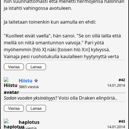
niin suunnattomasti että menetti hermojensa hallinnan
ja istahti vahingossa avotuleen.
Ja laitetaan toinenkin kun aamulla en ehdi:
"Kuolleet eivät vaella", hän sanoi. "Se on sillä lailla että
meillä on niitä omantunnon vaivoja." Pari yötä
myöhemmin [hlö X] näki [toisen hlö X:n] kylvyssä.
Vainaja pesi ruohotukulla kaulalleen hyytynyttä verta
Vastaa
Lainaa
#42
Hiistu
☆
14.01.2014
3865 viestiä
Sadan vuoden yksinäisyys
? Voisi olla Draken elinpiiriä..
Vastaa
Lainaa
#43
haplotus
14.01.2014
636 viestiä