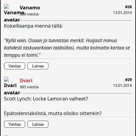
#28
Vanamo
13.01.2014
306 viestiä
Kokeillaanpa mennä tällä:
"Kyllä vain. Osaan jo tunnistaa merkit. Huijasit minua
kahdesti taskuvarkaan taidoillasi, mutta kolmatta kertaa se
temppu ei toimi."
Vastaa
Lainaa
#29
Iivari
13.01.2014
985 viestiä
Scott Lynch: Locke Lamoran valheet?
Epätodennäköistä, mutta olisiko sittenkin?
Vastaa
Lainaa