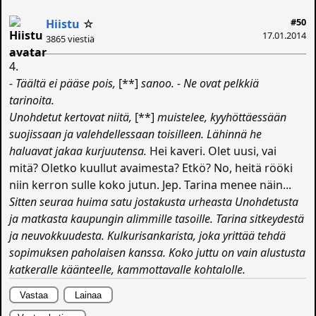
#50
Hiistu
☆
17.01.2014
3865 viestiä
4.
- Täältä ei pääse pois,
[**]
sanoo. - Ne ovat pelkkiä
tarinoita.
Unohdetut kertovat niitä,
[**]
muistelee, kyyhöttäessään
suojissaan ja valehdellessaan toisilleen. Lähinnä he
haluavat jakaa kurjuutensa.
Hei kaveri. Olet uusi, vai
mitä? Oletko kuullut avaimesta? Etkö? No, heitä rööki
niin kerron sulle koko jutun. Jep. Tarina menee näin...
Sitten seuraa huima satu jostakusta urheasta Unohdetusta
ja matkasta kaupungin alimmille tasoille. Tarina sitkeydestä
ja neuvokkuudesta. Kulkurisankarista, joka yrittää tehdä
sopimuksen paholaisen kanssa. Koko juttu on vain alustusta
katkeralle käänteelle, kammottavalle kohtalolle.
Vastaa
Lainaa