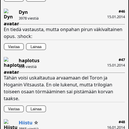
#46
Dyn
15.01.2014
3978 viestiä
En tiedä vastausta, mutta onpahan pirun väkivaltainen
opus. :shock:
Vastaa
Lainaa
#47
haplotus
15.01.2014
636 viestiä
Tähän voisi uskaltautua arvaamaan del Toron ja
Hoganin Vitsausta. En ole lukenut, mutta trilogian
toiseen osaan törmääminen sai pistämään korvan
taakse.
Vastaa
Lainaa
#48
Hiistu
☆
16.01.2014
3865 viestiä