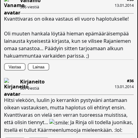
Vanamo
13.01.2014
306 viestiä
Kvanttivaras on oikea vastaus eli vuoro haplotukselle!
Oli muuten hankala löytää hieman epämääräisempää
lainausta kyseisestä kirjasta, kun se vilisee Rajaniemen
omaa sanastoa... Päädyin sitten tarjoamaan alkuun
hakuammuntaa varkaiden parissa. ;)
Vastaa
Lainaa
#36
Kirjaneito
13.01.2014
567 viestiä
Hitsi vieköön, luulin jo kerrankin pystyväni antamaan
oikean vastauksen, mutta haplotus oli ehtinyt ensin.
Kvanttivaras on vielä sen verran tuoreessa muistissa,
että olisin tiennyt...
Ja Rinja oli todella juonikas,
itsellä ei tullut Käärmeenlumooja mieleenkään. :lol: