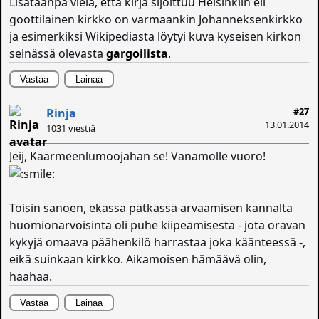
Lisätäänpä vielä, että kirja sijoittuu Helsinkiin eli
goottilainen kirkko on varmaankin Johanneksenkirkko
ja esimerkiksi Wikipediasta löytyi kuva kyseisen kirkon
seinässä olevasta
gargoilista
.
Vastaa
Lainaa
#27
Rinja
13.01.2014
1031 viestiä
Jeij, Käärmeenlumoojahan se! Vanamolle vuoro!
Toisin sanoen, ekassa pätkässä arvaamisen kannalta
huomionarvoisinta oli puhe kiipeämisestä - jota oravan
kykyjä omaava päähenkilö harrastaa joka käänteessä -,
eikä suinkaan kirkko. Aikamoisen hämäävä olin,
haahaa.
Vastaa
Lainaa