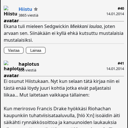
#40
Hiistu
☆
14.01.2014
3865 viestiä
Ekana tuli mieleen Sedgwickin
Miekkani laulaa
, joten
arvaan sen. Siinäkään ei kyllä ehkä kutsuttu mustalaisia
mustalaisiksi.
Vastaa
Lainaa
#41
haplotus
14.01.2014
636 viestiä
Ei osunut Hiistukaan. Nyt kun selaan tätä kirjaa niin ei
tästä enää löydy juuri kohtia jotka eivät paljastaisi
liikaa... Mut laitetaan vaikkapa tällainen:
Kun merirosvo Francis Drake hyökkäsi Riohachan
kaupunkiin tuhatviisisataaluvulla, [hlö X:n] isoäidin äiti
säikähti rynnäkkösoittoa ja kanuunoiden laukauksia