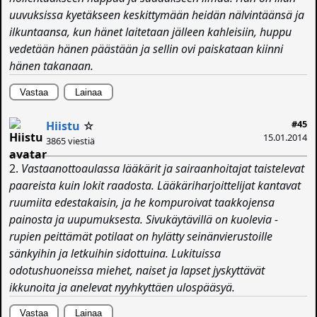
uuvuksissa kyetäkseen keskittymään heidän nälvintäänsä ja
ilkuntaansa, kun hänet laitetaan jälleen kahleisiin, huppu
vedetään hänen päästään ja sellin ovi paiskataan kiinni
hänen takanaan.
Vastaa
Lainaa
#45
Hiistu
☆
15.01.2014
3865 viestiä
2.
Vastaanottoaulassa lääkärit ja sairaanhoitajat taistelevat
paareista kuin lokit raadosta. Lääkäriharjoittelijat kantavat
ruumiita edestakaisin, ja he kompuroivat taakkojensa
painosta ja uupumuksesta. Sivukäytävillä on kuolevia -
rupien peittämät potilaat on hylätty seinänvierustoille
sänkyihin ja letkuihin sidottuina. Lukituissa
odotushuoneissa miehet, naiset ja lapset jyskyttävät
ikkunoita ja anelevat nyyhkyttäen ulospääsyä.
Vastaa
Lainaa