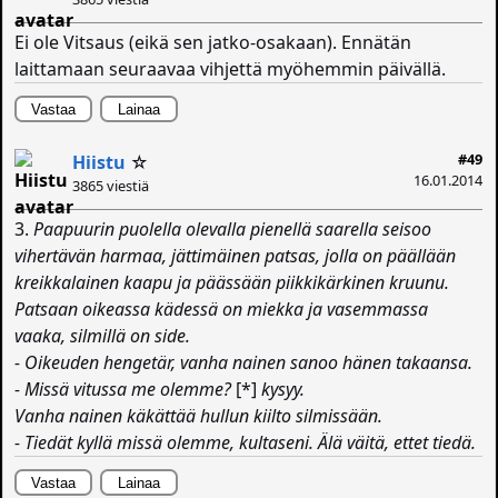
Ei ole Vitsaus (eikä sen jatko-osakaan). Ennätän
laittamaan seuraavaa vihjettä myöhemmin päivällä.
Vastaa
Lainaa
#49
Hiistu
☆
16.01.2014
3865 viestiä
3.
Paapuurin puolella olevalla pienellä saarella seisoo
vihertävän harmaa, jättimäinen patsas, jolla on päällään
kreikkalainen kaapu ja päässään piikkikärkinen kruunu.
Patsaan oikeassa kädessä on miekka ja vasemmassa
vaaka, silmillä on side.
- Oikeuden hengetär, vanha nainen sanoo hänen takaansa.
- Missä vitussa me olemme?
[*]
kysyy.
Vanha nainen käkättää hullun kiilto silmissään.
- Tiedät kyllä missä olemme, kultaseni. Älä väitä, ettet tiedä.
Vastaa
Lainaa