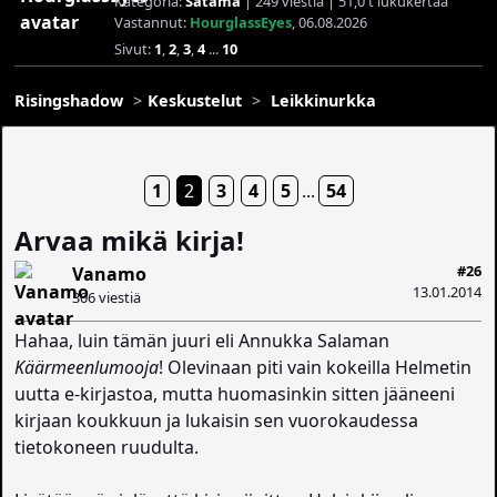
Kategoria:
Satama
| 249 viestiä | 51,0 t lukukertaa
Vastannut:
HourglassEyes
, 06.08.2026
Sivut:
1
,
2
,
3
,
4
...
10
Risingshadow
Keskustelut
Leikkinurkka
1
2
3
4
5
...
54
Arvaa mikä kirja!
#26
Vanamo
13.01.2014
306 viestiä
Hahaa, luin tämän juuri eli Annukka Salaman
Käärmeenlumooja
! Olevinaan piti vain kokeilla Helmetin
uutta e-kirjastoa, mutta huomasinkin sitten jääneeni
kirjaan koukkuun ja lukaisin sen vuorokaudessa
tietokoneen ruudulta.