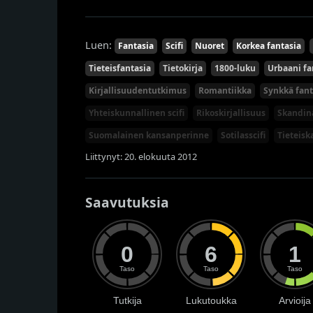
Luen:
Fantasia
Scifi
Nuoret
Korkea fantasia
Tieteisfantasia
Tietokirja
1800-luku
Urbaani fa
Kirjallisuudentutkimus
Romantiikka
Synkkä fant
Yhteiskunnallinen scifi
Rikoskirjallisuus
Skandin
Suomalainen kansanperinne
Sotilasscifi
Tieteis
Liittynyt: 20. elokuuta 2012
Saavutuksia
0
6
1
Taso
Taso
Taso
Tutkija
Lukutoukka
Arvioija