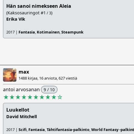
Hän sanoi nimekseen Aleia
(Kaksosauringot #1
)
/ 3
Erika Vik
2017 |
Fantasia
,
Kotimainen
,
Steampunk
max
1488 kirjaa, 16 arviota,
627 viestiä
antoi arvosanan
9 / 10
★★★★★★★★★
☆
Luukellot
David Mitchell
2017 |
Scifi
,
Fantasia
,
Tähtifantasia-palkinto
,
World Fantasy -palkin