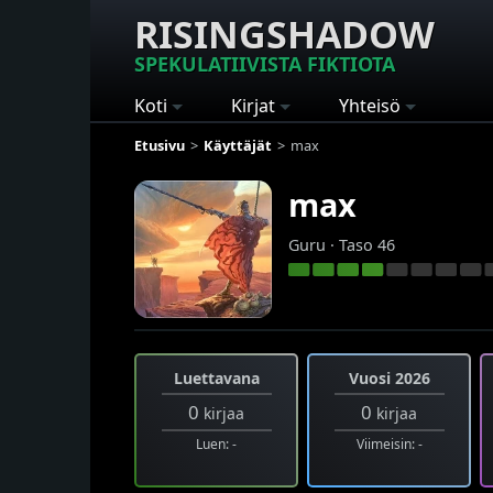
RISINGSHADOW
SPEKULATIIVISTA FIKTIOTA
Koti
Kirjat
Yhteisö
Etusivu
Käyttäjät
max
max
Guru · Taso 46
Luettavana
Vuosi 2026
0
0
kirjaa
kirjaa
Luen: -
Viimeisin: -