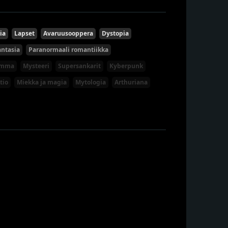
ia
Lapset
Avaruusooppera
Dystopia
antasia
Paranormaali romantiikka
umma
Mysteeri
Supersankarit
Kyberpunk
tio
Miekka ja magia
Mytologia
Arthuriana