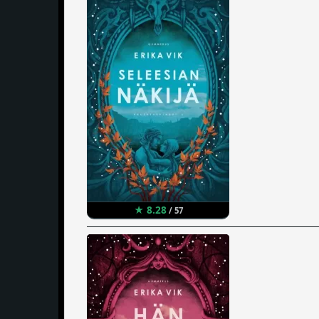
★ 8.28
/ 57