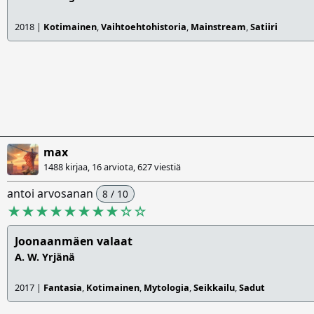
2018 |
Kotimainen
,
Vaihtoehtohistoria
,
Mainstream
,
Satiiri
max
1488 kirjaa, 16 arviota,
627 viestiä
antoi arvosanan
8 / 10
★★★★★★★★
☆
☆
Joonaanmäen valaat
A. W. Yrjänä
2017 |
Fantasia
,
Kotimainen
,
Mytologia
,
Seikkailu
,
Sadut