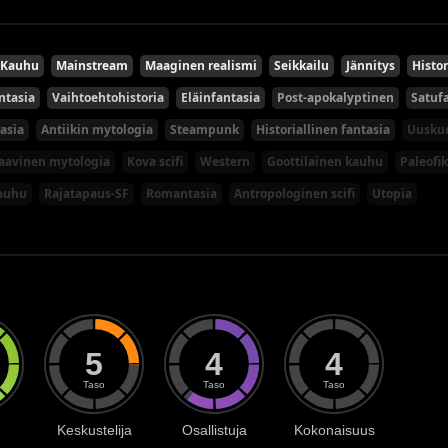
Kauhu
Mainstream
Maaginen realismi
Seikkailu
Jännitys
Histor
ntasia
Vaihtoehtohistoria
Eläinfantasia
Post-apokalyptinen
Satuf
asia
Antiikin mytologia
Steampunk
Historiallinen fantasia
Uusk
aavinen mytologia
Kova scifi
Western
Goottilainen kauhu
Paleofik
kauhu
Rajatapaus-SF
Romantasia
Antropologinen scifi
Utopia
5
4
4
Taso
Taso
Taso
Keskustelija
Osallistuja
Kokonaisuus