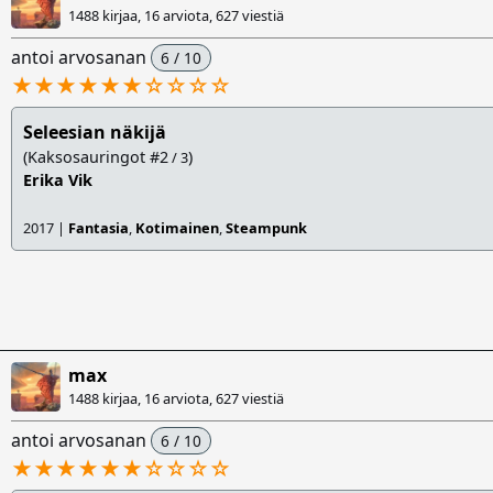
1488 kirjaa, 16 arviota,
627 viestiä
antoi arvosanan
6 / 10
★★★★★★
☆
☆
☆
☆
Seleesian näkijä
(Kaksosauringot #2
)
/ 3
Erika Vik
2017 |
Fantasia
,
Kotimainen
,
Steampunk
max
1488 kirjaa, 16 arviota,
627 viestiä
antoi arvosanan
6 / 10
★★★★★★
☆
☆
☆
☆