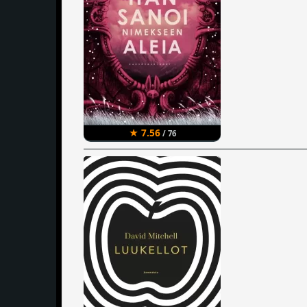
★ 7.56
/ 76