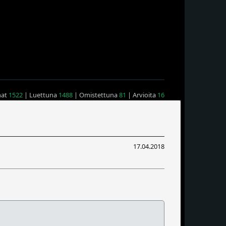
mat
1522
| Luettuna
1488
| Omistettuna
81
| Arvioita
16
17.04.2018