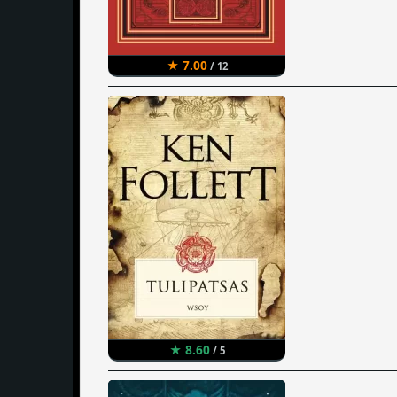
★ 7.00
/ 12
★ 8.60
/ 5